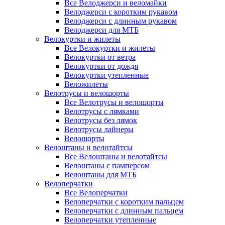
Все Велоджерси и веломайки
Велоджерси с коротким рукавом
Велоджерси с длинным рукавом
Велоджерси для МТБ
Велокуртки и жилеты
Все Велокуртки и жилеты
Велокуртки от ветра
Велокуртки от дождя
Велокуртки утепленные
Веложилеты
Велотрусы и велошорты
Все Велотрусы и велошорты
Велотрусы с лямками
Велотрусы без лямок
Велотрусы лайнеры
Велошорты
Велоштаны и велотайтсы
Все Велоштаны и велотайтсы
Велоштаны с памперсом
Велоштаны для МТБ
Велоперчатки
Все Велоперчатки
Велоперчатки с коротким пальцем
Велоперчатки с длинным пальцем
Велоперчатки утепленные