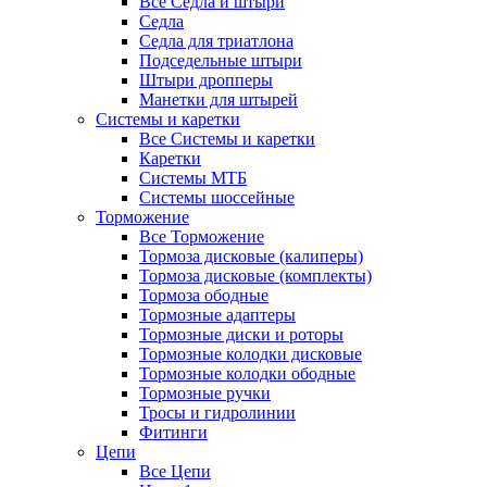
Все Седла и штыри
Седла
Седла для триатлона
Подседельные штыри
Штыри дропперы
Манетки для штырей
Системы и каретки
Все Системы и каретки
Каретки
Системы МТБ
Системы шоссейные
Торможение
Все Торможение
Тормоза дисковые (калиперы)
Тормоза дисковые (комплекты)
Тормоза ободные
Тормозные адаптеры
Тормозные диски и роторы
Тормозные колодки дисковые
Тормозные колодки ободные
Тормозные ручки
Тросы и гидролинии
Фитинги
Цепи
Все Цепи