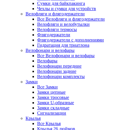
Сумки для байкпакинга
Чехлы и сумки для устройств
Велофляги и флягодержатели
Все Велофляги и флягодержатели
Велофляги и велобутылки
Велофляги термосы
Флягодержатели
Флягодержатели с дополнениями
Гидратация для триатлона
Велофонари и велофары
Все Велофонари и велофары
Велофары
Велофонари передние
Велофонари задние
Велофонари комплекты
Замки
Все Замки
Замки цепные
Замки тросовые
Замки U-образные
Замки складные
Сигнализации
Крылья
Все Крылья
Крылья 26 дюймов