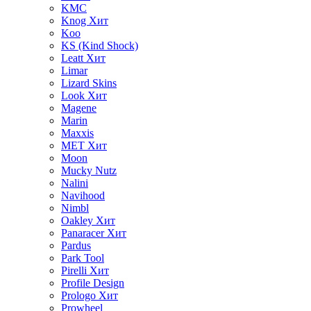
KMC
Knog
Хит
Koo
KS (Kind Shock)
Leatt
Хит
Limar
Lizard Skins
Look
Хит
Magene
Marin
Maxxis
MET
Хит
Moon
Mucky Nutz
Nalini
Navihood
Nimbl
Oakley
Хит
Panaracer
Хит
Pardus
Park Tool
Pirelli
Хит
Profile Design
Prologo
Хит
Prowheel