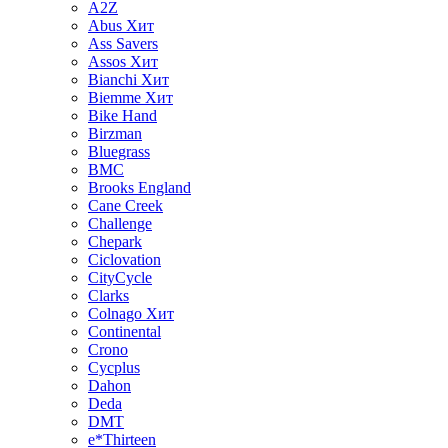
A2Z
Abus
Хит
Ass Savers
Assos
Хит
Bianchi
Хит
Biemme
Хит
Bike Hand
Birzman
Bluegrass
BMC
Brooks England
Cane Creek
Challenge
Chepark
Ciclovation
CityCycle
Clarks
Colnago
Хит
Continental
Crono
Cycplus
Dahon
Deda
DMT
e*Thirteen