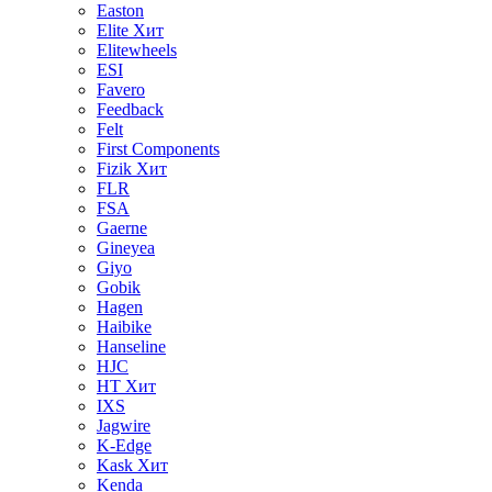
Easton
Elite
Хит
Elitewheels
ESI
Favero
Feedback
Felt
First Components
Fizik
Хит
FLR
FSA
Gaerne
Gineyea
Giyo
Gobik
Hagen
Haibike
Hanseline
HJC
HT
Хит
IXS
Jagwire
K-Edge
Kask
Хит
Kenda