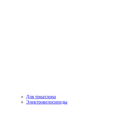
Для триатлона
Электровелосипеды