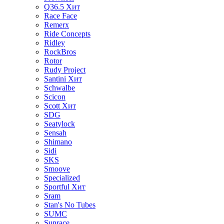
Q36.5
Хит
Race Face
Remerx
Ride Concepts
Ridley
RockBros
Rotor
Rudy Project
Santini
Хит
Schwalbe
Scicon
Scott
Хит
SDG
Seatylock
Sensah
Shimano
Sidi
SKS
Smoove
Specialized
Sportful
Хит
Sram
Stan's No Tubes
SUMC
Sunrace