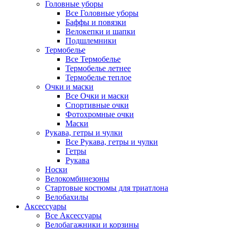
Головные уборы
Все Головные уборы
Баффы и повязки
Велокепки и шапки
Подшлемники
Термобелье
Все Термобелье
Термобелье летнее
Термобелье теплое
Очки и маски
Все Очки и маски
Спортивные очки
Фотохромные очки
Маски
Рукава, гетры и чулки
Все Рукава, гетры и чулки
Гетры
Рукава
Носки
Велокомбинезоны
Стартовые костюмы для триатлона
Велобахилы
Аксессуары
Все Аксессуары
Велобагажники и корзины