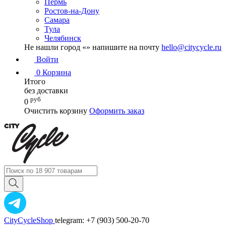
Пермь
Ростов-на-Дону
Самара
Тула
Челябинск
Не нашли город «
» напишите на почту
hello@citycycle.ru
Войти
0
Корзина
Итого
без доставки
руб
0
Очистить корзину
Оформить заказ
CityCycleShop
telegram: +7 (903) 500-20-70