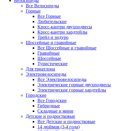
Велосипеды
Все Велосипеды
Горные
Все Горные
Любительские
Кросс-кантри двухподвесы
Кросс-кантри хардтейлы
Трейл и эндуро
Шоссейные и гравийные
Все Шоссейные и гравийные
Гравийные
Шоссейные
Туристические
Для триатлона
Электровелосипеды
Все Электровелосипеды
Электрические горные двухподвесы
Электрические горные хардтейлы
Городские
Все Городские
Гибридные
Складные и мини
Детские и подростковые
Все Детские и подростковые
14 дюймов (3-4 года)