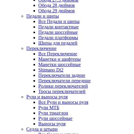
Обода 28 дюймов
Обода 29 дюймов
Педали и шипы
Все Педали и шипы
Педали контактные
Педали шоссейные
Педали платформы
Шипы для педалей
Переключение
Все Переключение
Манетки и шифтеры
Манетки шоссейные
Shimano Di2
Переключатели задние
Переключатели передние
Ролики переключателей
Тросы переключателей
Рули и выносы руля
Все Рули и выносы руля
Рули МТБ
Рули триатлон
Рули шоссейные
Выносы руля
Седла и штыри