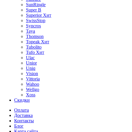
SunRingle
Super B
Superior
Хит
SwissStop
Syncros
Taya
Thomson
Topeak
Хит
Tubolito
Tufo
Хит
Ulac
Unior
Uniq
Vision
Vittoria
Wahoo
Wellgo
Xoss
Скидки
Оплата
Доставка
Контакты
Блог
Карта сайта