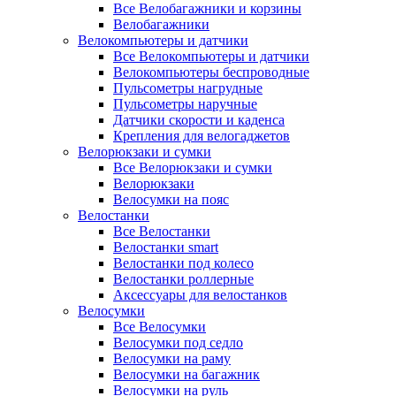
Все Велобагажники и корзины
Велобагажники
Велокомпьютеры и датчики
Все Велокомпьютеры и датчики
Велокомпьютеры беспроводные
Пульсометры нагрудные
Пульсометры наручные
Датчики скорости и каденса
Крепления для велогаджетов
Велорюкзаки и сумки
Все Велорюкзаки и сумки
Велорюкзаки
Велосумки на пояс
Велостанки
Все Велостанки
Велостанки smart
Велостанки под колесо
Велостанки роллерные
Аксессуары для велостанков
Велосумки
Все Велосумки
Велосумки под седло
Велосумки на раму
Велосумки на багажник
Велосумки на руль