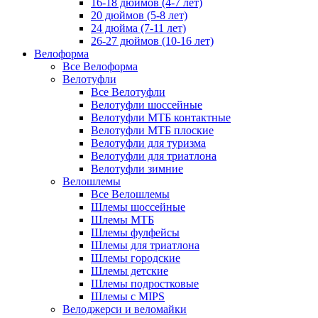
16-18 дюймов (4-7 лет)
20 дюймов (5-8 лет)
24 дюйма (7-11 лет)
26-27 дюймов (10-16 лет)
Велоформа
Все Велоформа
Велотуфли
Все Велотуфли
Велотуфли шоссейные
Велотуфли МТБ контактные
Велотуфли МТБ плоские
Велотуфли для туризма
Велотуфли для триатлона
Велотуфли зимние
Велошлемы
Все Велошлемы
Шлемы шоссейные
Шлемы МТБ
Шлемы фулфейсы
Шлемы для триатлона
Шлемы городские
Шлемы детские
Шлемы подростковые
Шлемы с MIPS
Велоджерси и веломайки