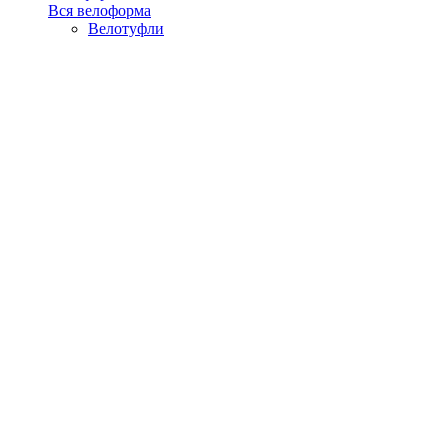
Вся велоформа
Велотуфли