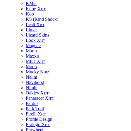
KMC
Knog
Хит
Koo
KS (Kind Shock)
Leatt
Хит
Limar
Lizard Skins
Look
Хит
Magene
Marin
Maxxis
MET
Хит
Moon
Mucky Nutz
Nalini
Navihood
Nimbl
Oakley
Хит
Panaracer
Хит
Pardus
Park Tool
Pirelli
Хит
Profile Design
Prologo
Хит
Prowheel