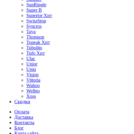
SunRingle
Super B
Superior
Хит
SwissStop
Syncros
Taya
Thomson
Topeak
Хит
Tubolito
Tufo
Хит
Ulac
Unior
Uniq
Vision
Vittoria
Wahoo
Wellgo
Xoss
Скидки
Оплата
Доставка
Контакты
Блог
Карта сайта