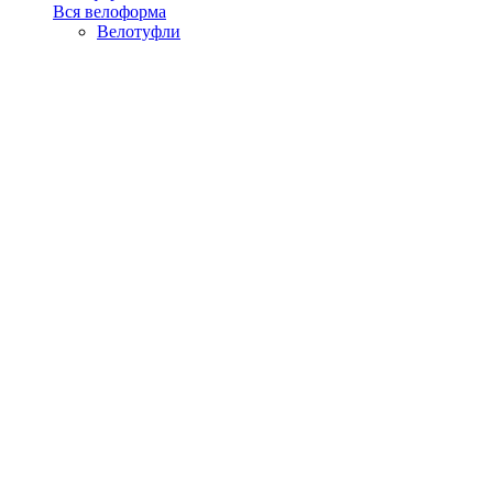
Вся велоформа
Велотуфли