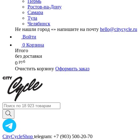
Пермь
Ростов-на-Дону
Самара
Тула
Челябинск
Не нашли город «
» напишите на почту
hello@citycycle.ru
Войти
0
Корзина
Итого
без доставки
руб
0
Очистить корзину
Оформить заказ
CityCycleShop
telegram: +7 (903) 500-20-70