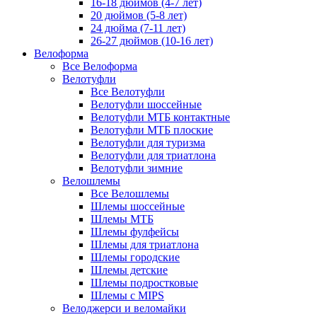
16-18 дюймов (4-7 лет)
20 дюймов (5-8 лет)
24 дюйма (7-11 лет)
26-27 дюймов (10-16 лет)
Велоформа
Все Велоформа
Велотуфли
Все Велотуфли
Велотуфли шоссейные
Велотуфли МТБ контактные
Велотуфли МТБ плоские
Велотуфли для туризма
Велотуфли для триатлона
Велотуфли зимние
Велошлемы
Все Велошлемы
Шлемы шоссейные
Шлемы МТБ
Шлемы фулфейсы
Шлемы для триатлона
Шлемы городские
Шлемы детские
Шлемы подростковые
Шлемы с MIPS
Велоджерси и веломайки