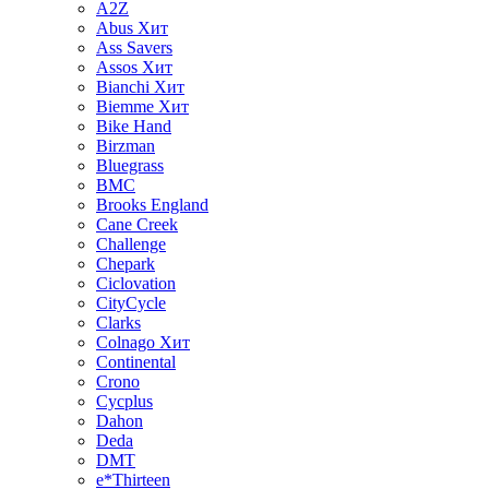
A2Z
Abus
Хит
Ass Savers
Assos
Хит
Bianchi
Хит
Biemme
Хит
Bike Hand
Birzman
Bluegrass
BMC
Brooks England
Cane Creek
Challenge
Chepark
Ciclovation
CityCycle
Clarks
Colnago
Хит
Continental
Crono
Cycplus
Dahon
Deda
DMT
e*Thirteen