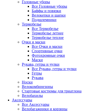
Головные уборы
Все Головные уборы
Баффы и повязки
Велокепки и шапки
Подшлемники
Термобелье
Все Термобелье
Термобелье летнее
Термобелье теплое
Очки и маски
Все Очки и маски
Спортивные очки
Фотохромные очки
Маски
Рукава, гетры и чулки
Все Рукава, гетры и чулки
Гетры
Рукава
Носки
Велокомбинезоны
Стартовые костюмы для триатлона
Велобахилы
Аксессуары
Все Аксессуары
Велобагажники и корзины