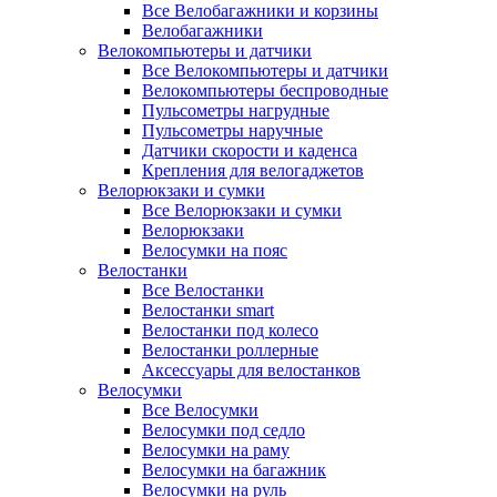
Все Велобагажники и корзины
Велобагажники
Велокомпьютеры и датчики
Все Велокомпьютеры и датчики
Велокомпьютеры беспроводные
Пульсометры нагрудные
Пульсометры наручные
Датчики скорости и каденса
Крепления для велогаджетов
Велорюкзаки и сумки
Все Велорюкзаки и сумки
Велорюкзаки
Велосумки на пояс
Велостанки
Все Велостанки
Велостанки smart
Велостанки под колесо
Велостанки роллерные
Аксессуары для велостанков
Велосумки
Все Велосумки
Велосумки под седло
Велосумки на раму
Велосумки на багажник
Велосумки на руль