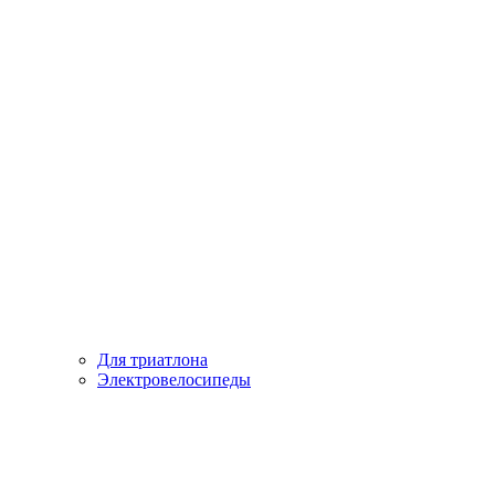
Для триатлона
Электровелосипеды