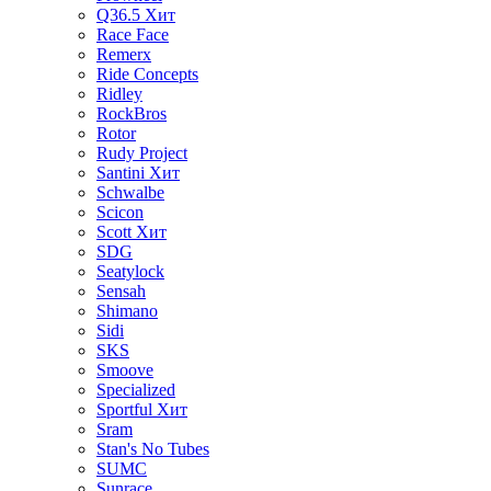
Q36.5
Хит
Race Face
Remerx
Ride Concepts
Ridley
RockBros
Rotor
Rudy Project
Santini
Хит
Schwalbe
Scicon
Scott
Хит
SDG
Seatylock
Sensah
Shimano
Sidi
SKS
Smoove
Specialized
Sportful
Хит
Sram
Stan's No Tubes
SUMC
Sunrace