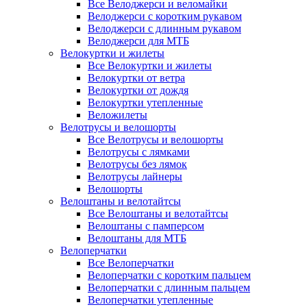
Все Велоджерси и веломайки
Велоджерси с коротким рукавом
Велоджерси с длинным рукавом
Велоджерси для МТБ
Велокуртки и жилеты
Все Велокуртки и жилеты
Велокуртки от ветра
Велокуртки от дождя
Велокуртки утепленные
Веложилеты
Велотрусы и велошорты
Все Велотрусы и велошорты
Велотрусы с лямками
Велотрусы без лямок
Велотрусы лайнеры
Велошорты
Велоштаны и велотайтсы
Все Велоштаны и велотайтсы
Велоштаны с памперсом
Велоштаны для МТБ
Велоперчатки
Все Велоперчатки
Велоперчатки с коротким пальцем
Велоперчатки с длинным пальцем
Велоперчатки утепленные