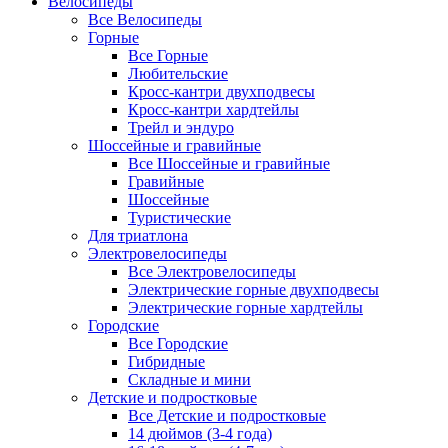
Велосипеды
Все Велосипеды
Горные
Все Горные
Любительские
Кросс-кантри двухподвесы
Кросс-кантри хардтейлы
Трейл и эндуро
Шоссейные и гравийные
Все Шоссейные и гравийные
Гравийные
Шоссейные
Туристические
Для триатлона
Электровелосипеды
Все Электровелосипеды
Электрические горные двухподвесы
Электрические горные хардтейлы
Городские
Все Городские
Гибридные
Складные и мини
Детские и подростковые
Все Детские и подростковые
14 дюймов (3-4 года)