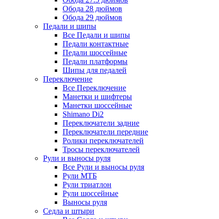
Обода 28 дюймов
Обода 29 дюймов
Педали и шипы
Все Педали и шипы
Педали контактные
Педали шоссейные
Педали платформы
Шипы для педалей
Переключение
Все Переключение
Манетки и шифтеры
Манетки шоссейные
Shimano Di2
Переключатели задние
Переключатели передние
Ролики переключателей
Тросы переключателей
Рули и выносы руля
Все Рули и выносы руля
Рули МТБ
Рули триатлон
Рули шоссейные
Выносы руля
Седла и штыри