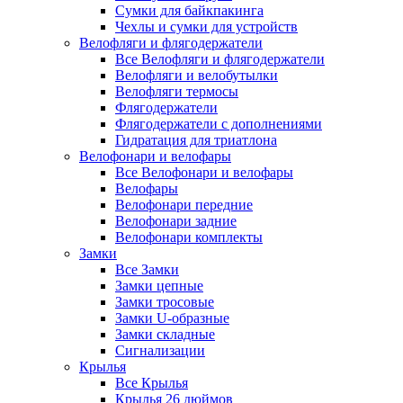
Сумки для байкпакинга
Чехлы и сумки для устройств
Велофляги и флягодержатели
Все Велофляги и флягодержатели
Велофляги и велобутылки
Велофляги термосы
Флягодержатели
Флягодержатели с дополнениями
Гидратация для триатлона
Велофонари и велофары
Все Велофонари и велофары
Велофары
Велофонари передние
Велофонари задние
Велофонари комплекты
Замки
Все Замки
Замки цепные
Замки тросовые
Замки U-образные
Замки складные
Сигнализации
Крылья
Все Крылья
Крылья 26 дюймов