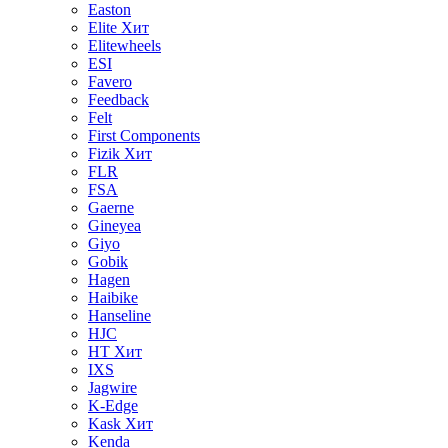
Easton
Elite
Хит
Elitewheels
ESI
Favero
Feedback
Felt
First Components
Fizik
Хит
FLR
FSA
Gaerne
Gineyea
Giyo
Gobik
Hagen
Haibike
Hanseline
HJC
HT
Хит
IXS
Jagwire
K-Edge
Kask
Хит
Kenda