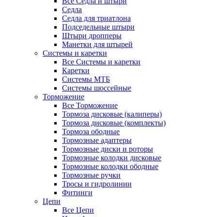
Все Седла и штыри
Седла
Седла для триатлона
Подседельные штыри
Штыри дропперы
Манетки для штырей
Системы и каретки
Все Системы и каретки
Каретки
Системы МТБ
Системы шоссейные
Торможение
Все Торможение
Тормоза дисковые (калиперы)
Тормоза дисковые (комплекты)
Тормоза ободные
Тормозные адаптеры
Тормозные диски и роторы
Тормозные колодки дисковые
Тормозные колодки ободные
Тормозные ручки
Тросы и гидролинии
Фитинги
Цепи
Все Цепи