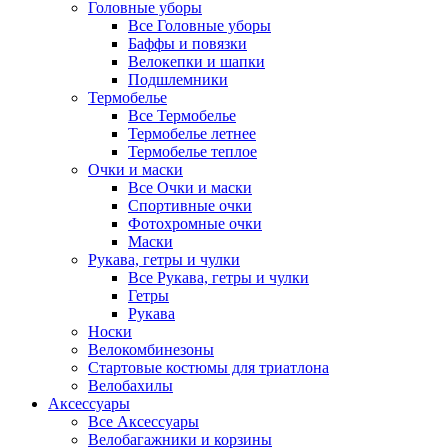
Головные уборы
Все Головные уборы
Баффы и повязки
Велокепки и шапки
Подшлемники
Термобелье
Все Термобелье
Термобелье летнее
Термобелье теплое
Очки и маски
Все Очки и маски
Спортивные очки
Фотохромные очки
Маски
Рукава, гетры и чулки
Все Рукава, гетры и чулки
Гетры
Рукава
Носки
Велокомбинезоны
Стартовые костюмы для триатлона
Велобахилы
Аксессуары
Все Аксессуары
Велобагажники и корзины