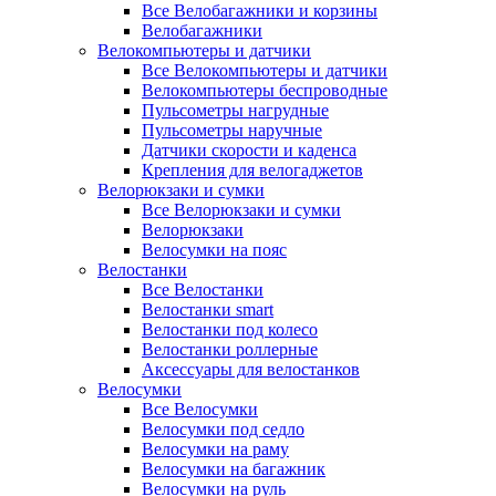
Все Велобагажники и корзины
Велобагажники
Велокомпьютеры и датчики
Все Велокомпьютеры и датчики
Велокомпьютеры беспроводные
Пульсометры нагрудные
Пульсометры наручные
Датчики скорости и каденса
Крепления для велогаджетов
Велорюкзаки и сумки
Все Велорюкзаки и сумки
Велорюкзаки
Велосумки на пояс
Велостанки
Все Велостанки
Велостанки smart
Велостанки под колесо
Велостанки роллерные
Аксессуары для велостанков
Велосумки
Все Велосумки
Велосумки под седло
Велосумки на раму
Велосумки на багажник
Велосумки на руль