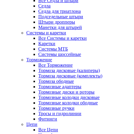
Все Седла и штыри
Седла
Седла для триатлона
Подседельные штыри
Штыри дропперы
Манетки для штырей
Системы и каретки
Все Системы и каретки
Каретки
Системы МТБ
Системы шоссейные
Торможение
Все Торможение
Тормоза дисковые (калиперы)
Тормоза дисковые (комплекты)
Тормоза ободные
Тормозные адаптеры
Тормозные диски и роторы
Тормозные колодки дисковые
Тормозные колодки ободные
Тормозные ручки
Тросы и гидролинии
Фитинги
Цепи
Все Цепи