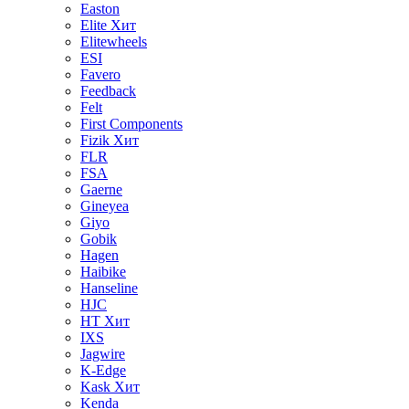
Easton
Elite
Хит
Elitewheels
ESI
Favero
Feedback
Felt
First Components
Fizik
Хит
FLR
FSA
Gaerne
Gineyea
Giyo
Gobik
Hagen
Haibike
Hanseline
HJC
HT
Хит
IXS
Jagwire
K-Edge
Kask
Хит
Kenda