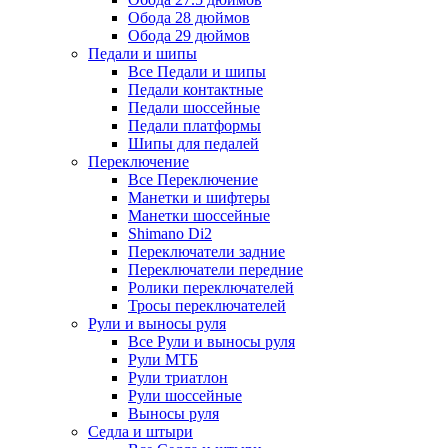
Обода 28 дюймов
Обода 29 дюймов
Педали и шипы
Все Педали и шипы
Педали контактные
Педали шоссейные
Педали платформы
Шипы для педалей
Переключение
Все Переключение
Манетки и шифтеры
Манетки шоссейные
Shimano Di2
Переключатели задние
Переключатели передние
Ролики переключателей
Тросы переключателей
Рули и выносы руля
Все Рули и выносы руля
Рули МТБ
Рули триатлон
Рули шоссейные
Выносы руля
Седла и штыри