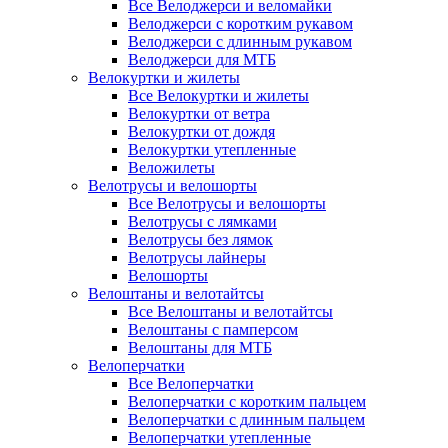
Все Велоджерси и веломайки
Велоджерси с коротким рукавом
Велоджерси с длинным рукавом
Велоджерси для МТБ
Велокуртки и жилеты
Все Велокуртки и жилеты
Велокуртки от ветра
Велокуртки от дождя
Велокуртки утепленные
Веложилеты
Велотрусы и велошорты
Все Велотрусы и велошорты
Велотрусы с лямками
Велотрусы без лямок
Велотрусы лайнеры
Велошорты
Велоштаны и велотайтсы
Все Велоштаны и велотайтсы
Велоштаны с памперсом
Велоштаны для МТБ
Велоперчатки
Все Велоперчатки
Велоперчатки с коротким пальцем
Велоперчатки с длинным пальцем
Велоперчатки утепленные