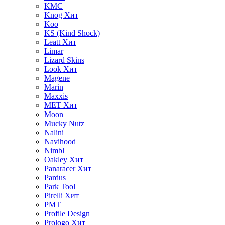
KMC
Knog
Хит
Koo
KS (Kind Shock)
Leatt
Хит
Limar
Lizard Skins
Look
Хит
Magene
Marin
Maxxis
MET
Хит
Moon
Mucky Nutz
Nalini
Navihood
Nimbl
Oakley
Хит
Panaracer
Хит
Pardus
Park Tool
Pirelli
Хит
PMT
Profile Design
Prologo
Хит