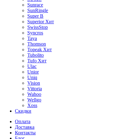
Sunrace
SunRingle
Super B
Superior
Хит
SwissStop
Syncros
Taya
Thomson
Topeak
Хит
Tubolito
Tufo
Хит
Ulac
Unior
Uniq
Vision
Vittoria
Wahoo
Wellgo
Xoss
Скидки
Оплата
Доставка
Контакты
Блог