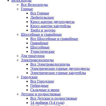
Велосипеды
Все Велосипеды
Горные
Все Горные
Любительские
Кросс-кантри двухподвесы
Кросс-кантри хардтейлы
Трейл и эндуро
Шоссейные и гравийные
Все Шоссейные и гравийные
Гравийные
Шоссейные
Туристические
Для триатлона
Электровелосипеды
Все Электровелосипеды
Электрические горные двухподвесы
Электрические горные хардтейлы
Городские
Все Городские
Гибридные
Складные и мини
Детские и подростковые
Все Детские и подростковые
14 дюймов (3-4 года)