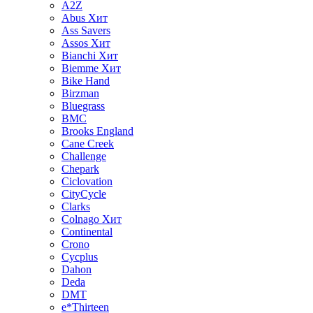
A2Z
Abus
Хит
Ass Savers
Assos
Хит
Bianchi
Хит
Biemme
Хит
Bike Hand
Birzman
Bluegrass
BMC
Brooks England
Cane Creek
Challenge
Chepark
Ciclovation
CityCycle
Clarks
Colnago
Хит
Continental
Crono
Cycplus
Dahon
Deda
DMT
e*Thirteen