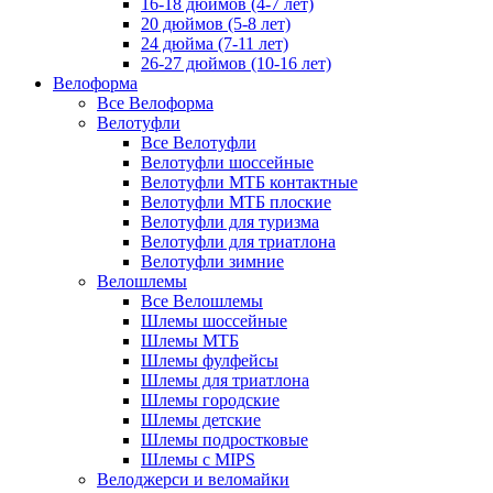
16-18 дюймов (4-7 лет)
20 дюймов (5-8 лет)
24 дюйма (7-11 лет)
26-27 дюймов (10-16 лет)
Велоформа
Все Велоформа
Велотуфли
Все Велотуфли
Велотуфли шоссейные
Велотуфли МТБ контактные
Велотуфли МТБ плоские
Велотуфли для туризма
Велотуфли для триатлона
Велотуфли зимние
Велошлемы
Все Велошлемы
Шлемы шоссейные
Шлемы МТБ
Шлемы фулфейсы
Шлемы для триатлона
Шлемы городские
Шлемы детские
Шлемы подростковые
Шлемы с MIPS
Велоджерси и веломайки