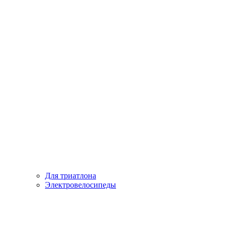
Для триатлона
Электровелосипеды