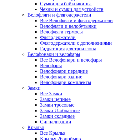
Сумки для байкпакинга
Чехлы и сумки для устройств
Велофляги и флягодержатели
Все Велофляги и флягодержатели
Велофляги и велобутылки
Велофляги термосы
Флягодержатели
Флягодержатели с дополнениями
Гидратация для триатлона
Велофонари и велофары
Все Велофонари и велофары
Велофары
Велофонари передние
Велофонари задние
Велофонари комплекты
Замки
Все Замки
Замки цепные
Замки тросовые
Замки U-образные
Замки складные
Сигнализации
Крылья
Все Крылья
Крылья 26 дюймов