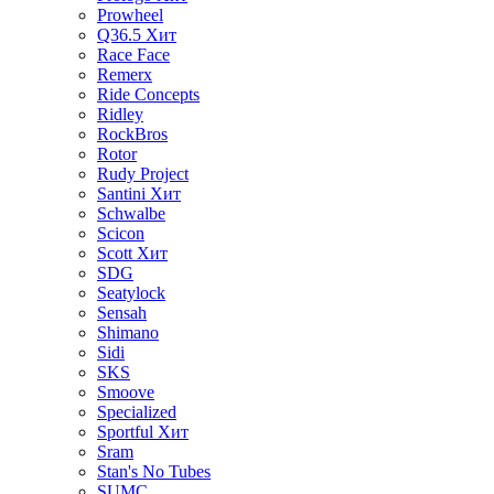
Prowheel
Q36.5
Хит
Race Face
Remerx
Ride Concepts
Ridley
RockBros
Rotor
Rudy Project
Santini
Хит
Schwalbe
Scicon
Scott
Хит
SDG
Seatylock
Sensah
Shimano
Sidi
SKS
Smoove
Specialized
Sportful
Хит
Sram
Stan's No Tubes
SUMC