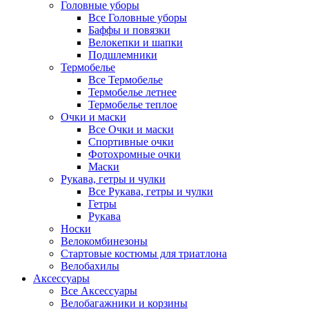
Головные уборы
Все Головные уборы
Баффы и повязки
Велокепки и шапки
Подшлемники
Термобелье
Все Термобелье
Термобелье летнее
Термобелье теплое
Очки и маски
Все Очки и маски
Спортивные очки
Фотохромные очки
Маски
Рукава, гетры и чулки
Все Рукава, гетры и чулки
Гетры
Рукава
Носки
Велокомбинезоны
Стартовые костюмы для триатлона
Велобахилы
Аксессуары
Все Аксессуары
Велобагажники и корзины