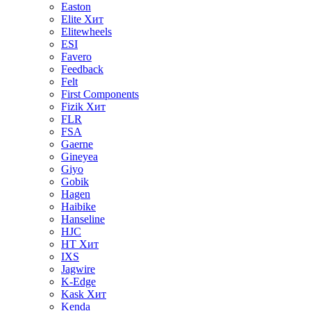
Easton
Elite
Хит
Elitewheels
ESI
Favero
Feedback
Felt
First Components
Fizik
Хит
FLR
FSA
Gaerne
Gineyea
Giyo
Gobik
Hagen
Haibike
Hanseline
HJC
HT
Хит
IXS
Jagwire
K-Edge
Kask
Хит
Kenda