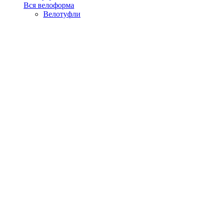
Вся велоформа
Велотуфли