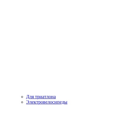
Для триатлона
Электровелосипеды