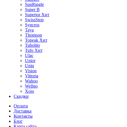
SunRingle
Super B
Superior
Хит
SwissStop
Syncros
Taya
Thomson
Topeak
Хит
Tubolito
Tufo
Хит
Ulac
Unior
Uniq
Vision
Vittoria
Wahoo
Wellgo
Xoss
Скидки
Оплата
Доставка
Контакты
Блог
Карта сайта