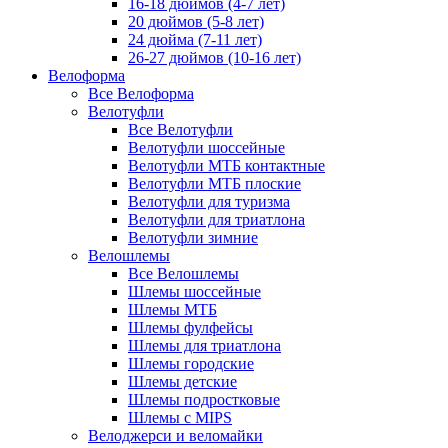
16-18 дюймов (4-7 лет)
20 дюймов (5-8 лет)
24 дюйма (7-11 лет)
26-27 дюймов (10-16 лет)
Велоформа
Все Велоформа
Велотуфли
Все Велотуфли
Велотуфли шоссейные
Велотуфли МТБ контактные
Велотуфли МТБ плоские
Велотуфли для туризма
Велотуфли для триатлона
Велотуфли зимние
Велошлемы
Все Велошлемы
Шлемы шоссейные
Шлемы МТБ
Шлемы фулфейсы
Шлемы для триатлона
Шлемы городские
Шлемы детские
Шлемы подростковые
Шлемы с MIPS
Велоджерси и веломайки