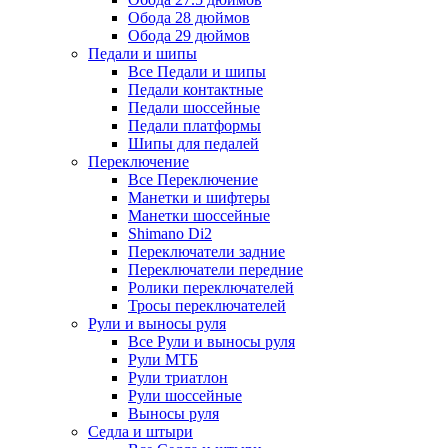
Обода 28 дюймов
Обода 29 дюймов
Педали и шипы
Все Педали и шипы
Педали контактные
Педали шоссейные
Педали платформы
Шипы для педалей
Переключение
Все Переключение
Манетки и шифтеры
Манетки шоссейные
Shimano Di2
Переключатели задние
Переключатели передние
Ролики переключателей
Тросы переключателей
Рули и выносы руля
Все Рули и выносы руля
Рули МТБ
Рули триатлон
Рули шоссейные
Выносы руля
Седла и штыри