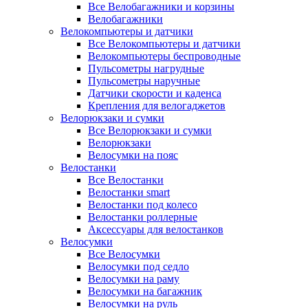
Все Велобагажники и корзины
Велобагажники
Велокомпьютеры и датчики
Все Велокомпьютеры и датчики
Велокомпьютеры беспроводные
Пульсометры нагрудные
Пульсометры наручные
Датчики скорости и каденса
Крепления для велогаджетов
Велорюкзаки и сумки
Все Велорюкзаки и сумки
Велорюкзаки
Велосумки на пояс
Велостанки
Все Велостанки
Велостанки smart
Велостанки под колесо
Велостанки роллерные
Аксессуары для велостанков
Велосумки
Все Велосумки
Велосумки под седло
Велосумки на раму
Велосумки на багажник
Велосумки на руль