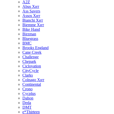
A2Z
Abus
Хит
Ass Savers
Assos
Хит
Bianchi
Хит
Biemme
Хит
Bike Hand
Birzman
Bluegrass
BMC
Brooks England
Cane Creek
Challenge
Chepark
Ciclovation
CityCycle
Clarks
Colnago
Хит
Continental
Crono
Cycplus
Dahon
Deda
DMT
e*Thirteen