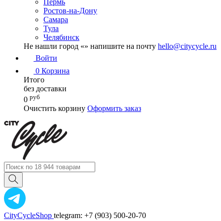
Пермь
Ростов-на-Дону
Самара
Тула
Челябинск
Не нашли город «
» напишите на почту
hello@citycycle.ru
Войти
0
Корзина
Итого
без доставки
руб
0
Очистить корзину
Оформить заказ
CityCycleShop
telegram: +7 (903) 500-20-70