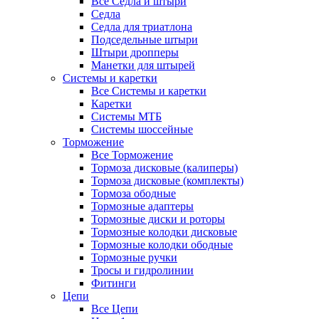
Все Седла и штыри
Седла
Седла для триатлона
Подседельные штыри
Штыри дропперы
Манетки для штырей
Системы и каретки
Все Системы и каретки
Каретки
Системы МТБ
Системы шоссейные
Торможение
Все Торможение
Тормоза дисковые (калиперы)
Тормоза дисковые (комплекты)
Тормоза ободные
Тормозные адаптеры
Тормозные диски и роторы
Тормозные колодки дисковые
Тормозные колодки ободные
Тормозные ручки
Тросы и гидролинии
Фитинги
Цепи
Все Цепи