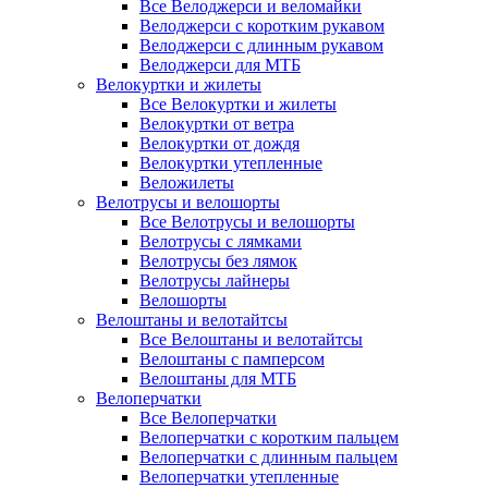
Все Велоджерси и веломайки
Велоджерси с коротким рукавом
Велоджерси с длинным рукавом
Велоджерси для МТБ
Велокуртки и жилеты
Все Велокуртки и жилеты
Велокуртки от ветра
Велокуртки от дождя
Велокуртки утепленные
Веложилеты
Велотрусы и велошорты
Все Велотрусы и велошорты
Велотрусы с лямками
Велотрусы без лямок
Велотрусы лайнеры
Велошорты
Велоштаны и велотайтсы
Все Велоштаны и велотайтсы
Велоштаны с памперсом
Велоштаны для МТБ
Велоперчатки
Все Велоперчатки
Велоперчатки с коротким пальцем
Велоперчатки с длинным пальцем
Велоперчатки утепленные