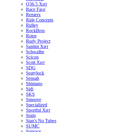
Q36.5
Хит
Race Face
Remerx
Ride Concepts
Ridley
RockBros
Rotor
Rudy Project
Santini
Хит
Schwalbe
Scicon
Scott
Хит
SDG
Seatylock
Sensah
Shimano
Sidi
SKS
Smoove
Specialized
Sportful
Хит
Sram
Stan's No Tubes
SUMC
Sunrace