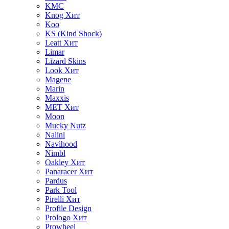
KMC
Knog
Хит
Koo
KS (Kind Shock)
Leatt
Хит
Limar
Lizard Skins
Look
Хит
Magene
Marin
Maxxis
MET
Хит
Moon
Mucky Nutz
Nalini
Navihood
Nimbl
Oakley
Хит
Panaracer
Хит
Pardus
Park Tool
Pirelli
Хит
Profile Design
Prologo
Хит
Prowheel