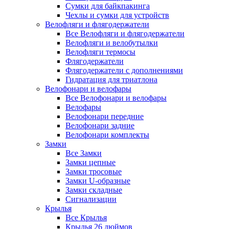
Сумки для байкпакинга
Чехлы и сумки для устройств
Велофляги и флягодержатели
Все Велофляги и флягодержатели
Велофляги и велобутылки
Велофляги термосы
Флягодержатели
Флягодержатели с дополнениями
Гидратация для триатлона
Велофонари и велофары
Все Велофонари и велофары
Велофары
Велофонари передние
Велофонари задние
Велофонари комплекты
Замки
Все Замки
Замки цепные
Замки тросовые
Замки U-образные
Замки складные
Сигнализации
Крылья
Все Крылья
Крылья 26 дюймов