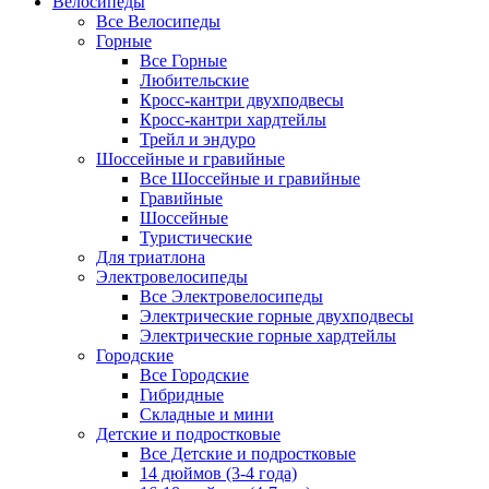
Велосипеды
Все Велосипеды
Горные
Все Горные
Любительские
Кросс-кантри двухподвесы
Кросс-кантри хардтейлы
Трейл и эндуро
Шоссейные и гравийные
Все Шоссейные и гравийные
Гравийные
Шоссейные
Туристические
Для триатлона
Электровелосипеды
Все Электровелосипеды
Электрические горные двухподвесы
Электрические горные хардтейлы
Городские
Все Городские
Гибридные
Складные и мини
Детские и подростковые
Все Детские и подростковые
14 дюймов (3-4 года)