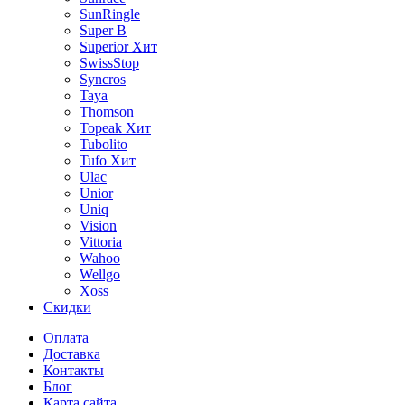
SunRingle
Super B
Superior
Хит
SwissStop
Syncros
Taya
Thomson
Topeak
Хит
Tubolito
Tufo
Хит
Ulac
Unior
Uniq
Vision
Vittoria
Wahoo
Wellgo
Xoss
Скидки
Оплата
Доставка
Контакты
Блог
Карта сайта