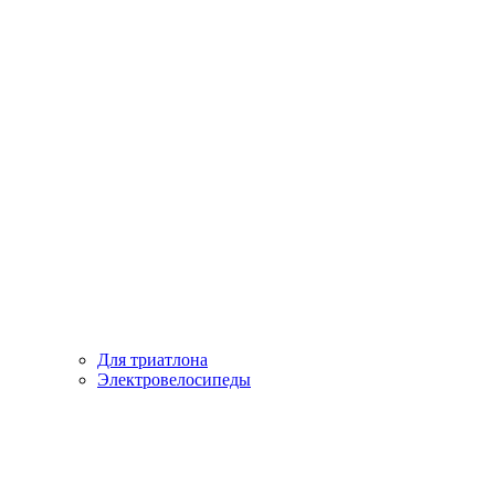
Для триатлона
Электровелосипеды