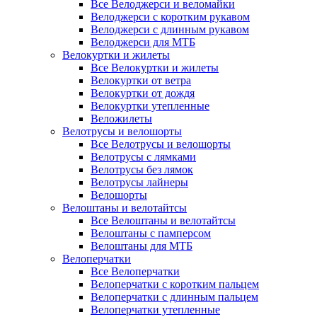
Все Велоджерси и веломайки
Велоджерси с коротким рукавом
Велоджерси с длинным рукавом
Велоджерси для МТБ
Велокуртки и жилеты
Все Велокуртки и жилеты
Велокуртки от ветра
Велокуртки от дождя
Велокуртки утепленные
Веложилеты
Велотрусы и велошорты
Все Велотрусы и велошорты
Велотрусы с лямками
Велотрусы без лямок
Велотрусы лайнеры
Велошорты
Велоштаны и велотайтсы
Все Велоштаны и велотайтсы
Велоштаны с памперсом
Велоштаны для МТБ
Велоперчатки
Все Велоперчатки
Велоперчатки с коротким пальцем
Велоперчатки с длинным пальцем
Велоперчатки утепленные