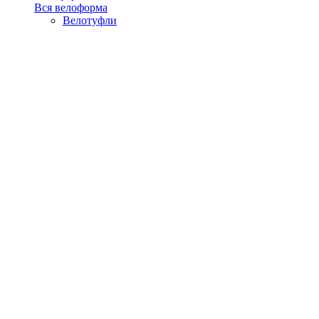
Вся велоформа
Велотуфли