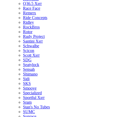
Q36.5
Хит
Race Face
Remerx
Ride Concepts
Ridley
RockBros
Rotor
Rudy Project
Santini
Хит
Schwalbe
Scicon
Scott
Хит
SDG
Seatylock
Sensah
Shimano
Sidi
SKS
Smoove
Specialized
Sportful
Хит
Sram
Stan's No Tubes
SUMC
Sunrace