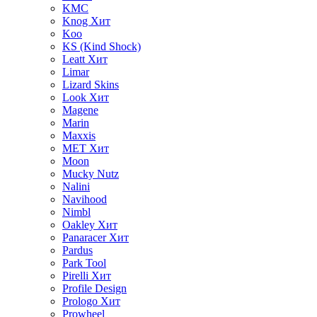
KMC
Knog
Хит
Koo
KS (Kind Shock)
Leatt
Хит
Limar
Lizard Skins
Look
Хит
Magene
Marin
Maxxis
MET
Хит
Moon
Mucky Nutz
Nalini
Navihood
Nimbl
Oakley
Хит
Panaracer
Хит
Pardus
Park Tool
Pirelli
Хит
Profile Design
Prologo
Хит
Prowheel