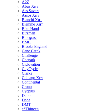
A2Z
Abus
Хит
Ass Savers
Assos
Хит
Bianchi
Хит
Biemme
Хит
Bike Hand
Birzman
Bluegrass
BMC
Brooks England
Cane Creek
Challenge
Chepark
Ciclovation
CityCycle
Clarks
Colnago
Хит
Continental
Crono
Cycplus
Dahon
Deda
DMT
e*Thirteen