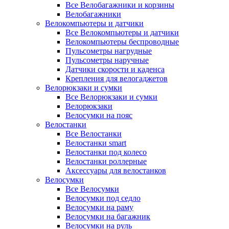
Все Велобагажники и корзины
Велобагажники
Велокомпьютеры и датчики
Все Велокомпьютеры и датчики
Велокомпьютеры беспроводные
Пульсометры нагрудные
Пульсометры наручные
Датчики скорости и каденса
Крепления для велогаджетов
Велорюкзаки и сумки
Все Велорюкзаки и сумки
Велорюкзаки
Велосумки на пояс
Велостанки
Все Велостанки
Велостанки smart
Велостанки под колесо
Велостанки роллерные
Аксессуары для велостанков
Велосумки
Все Велосумки
Велосумки под седло
Велосумки на раму
Велосумки на багажник
Велосумки на руль