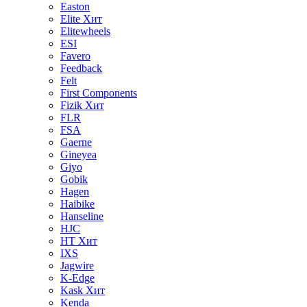
Easton
Elite
Хит
Elitewheels
ESI
Favero
Feedback
Felt
First Components
Fizik
Хит
FLR
FSA
Gaerne
Gineyea
Giyo
Gobik
Hagen
Haibike
Hanseline
HJC
HT
Хит
IXS
Jagwire
K-Edge
Kask
Хит
Kenda