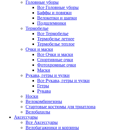
Головные уборы
Все Головные уборы
Баффы и повязки
Велокепки и шапки
Подшлемники
Термобелье
Все Термобелье
Термобелье летнее
Термобелье теплое
Очки и маски
Все Очки и маски
Спортивные очки
Фотохромные очки
Маски
Рукава, гетры и чулки
Все Рукава, гетры и чулки
Гетры
Рукава
Носки
Велокомбинезоны
Стартовые костюмы для триатлона
Велобахилы
Аксессуары
Все Аксессуары
Велобагажники и корзины