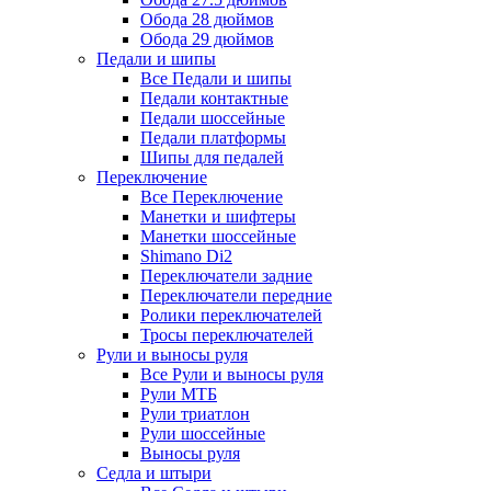
Обода 28 дюймов
Обода 29 дюймов
Педали и шипы
Все Педали и шипы
Педали контактные
Педали шоссейные
Педали платформы
Шипы для педалей
Переключение
Все Переключение
Манетки и шифтеры
Манетки шоссейные
Shimano Di2
Переключатели задние
Переключатели передние
Ролики переключателей
Тросы переключателей
Рули и выносы руля
Все Рули и выносы руля
Рули МТБ
Рули триатлон
Рули шоссейные
Выносы руля
Седла и штыри