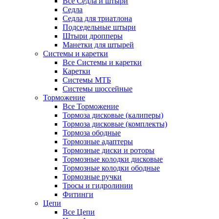
Все Седла и штыри
Седла
Седла для триатлона
Подседельные штыри
Штыри дропперы
Манетки для штырей
Системы и каретки
Все Системы и каретки
Каретки
Системы МТБ
Системы шоссейные
Торможение
Все Торможение
Тормоза дисковые (калиперы)
Тормоза дисковые (комплекты)
Тормоза ободные
Тормозные адаптеры
Тормозные диски и роторы
Тормозные колодки дисковые
Тормозные колодки ободные
Тормозные ручки
Тросы и гидролинии
Фитинги
Цепи
Все Цепи