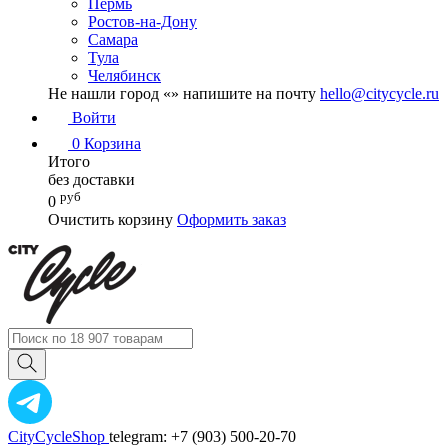
Пермь
Ростов-на-Дону
Самара
Тула
Челябинск
Не нашли город «
» напишите на почту
hello@citycycle.ru
Войти
0
Корзина
Итого
без доставки
руб
0
Очистить корзину
Оформить заказ
CityCycleShop
telegram: +7 (903) 500-20-70