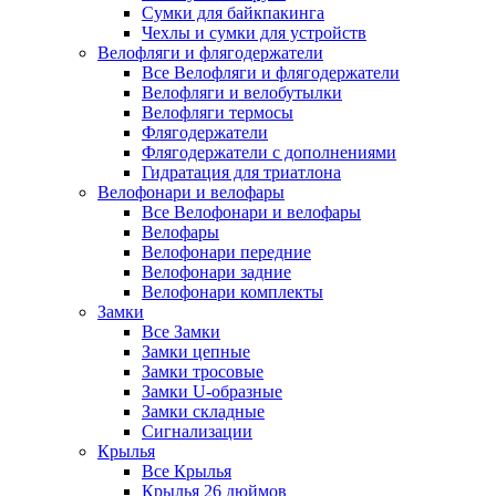
Сумки для байкпакинга
Чехлы и сумки для устройств
Велофляги и флягодержатели
Все Велофляги и флягодержатели
Велофляги и велобутылки
Велофляги термосы
Флягодержатели
Флягодержатели с дополнениями
Гидратация для триатлона
Велофонари и велофары
Все Велофонари и велофары
Велофары
Велофонари передние
Велофонари задние
Велофонари комплекты
Замки
Все Замки
Замки цепные
Замки тросовые
Замки U-образные
Замки складные
Сигнализации
Крылья
Все Крылья
Крылья 26 дюймов