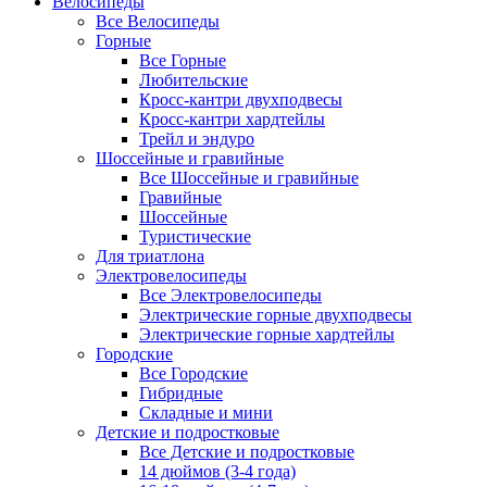
Велосипеды
Все Велосипеды
Горные
Все Горные
Любительские
Кросс-кантри двухподвесы
Кросс-кантри хардтейлы
Трейл и эндуро
Шоссейные и гравийные
Все Шоссейные и гравийные
Гравийные
Шоссейные
Туристические
Для триатлона
Электровелосипеды
Все Электровелосипеды
Электрические горные двухподвесы
Электрические горные хардтейлы
Городские
Все Городские
Гибридные
Складные и мини
Детские и подростковые
Все Детские и подростковые
14 дюймов (3-4 года)