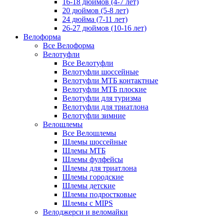
16-18 дюймов (4-7 лет)
20 дюймов (5-8 лет)
24 дюйма (7-11 лет)
26-27 дюймов (10-16 лет)
Велоформа
Все Велоформа
Велотуфли
Все Велотуфли
Велотуфли шоссейные
Велотуфли МТБ контактные
Велотуфли МТБ плоские
Велотуфли для туризма
Велотуфли для триатлона
Велотуфли зимние
Велошлемы
Все Велошлемы
Шлемы шоссейные
Шлемы МТБ
Шлемы фулфейсы
Шлемы для триатлона
Шлемы городские
Шлемы детские
Шлемы подростковые
Шлемы с MIPS
Велоджерси и веломайки