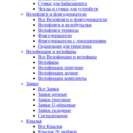
Сумки для байкпакинга
Чехлы и сумки для устройств
Велофляги и флягодержатели
Все Велофляги и флягодержатели
Велофляги и велобутылки
Велофляги термосы
Флягодержатели
Флягодержатели с дополнениями
Гидратация для триатлона
Велофонари и велофары
Все Велофонари и велофары
Велофары
Велофонари передние
Велофонари задние
Велофонари комплекты
Замки
Все Замки
Замки цепные
Замки тросовые
Замки U-образные
Замки складные
Сигнализации
Крылья
Все Крылья
Крылья 26 дюймов