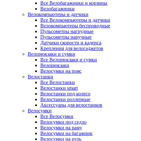
Все Велобагажники и корзины
Велобагажники
Велокомпьютеры и датчики
Все Велокомпьютеры и датчики
Велокомпьютеры беспроводные
Пульсометры нагрудные
Пульсометры наручные
Датчики скорости и каденса
Крепления для велогаджетов
Велорюкзаки и сумки
Все Велорюкзаки и сумки
Велорюкзаки
Велосумки на пояс
Велостанки
Все Велостанки
Велостанки smart
Велостанки под колесо
Велостанки роллерные
Аксессуары для велостанков
Велосумки
Все Велосумки
Велосумки под седло
Велосумки на раму
Велосумки на багажник
Велосумки на руль