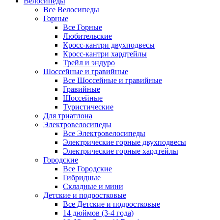
Велосипеды
Все Велосипеды
Горные
Все Горные
Любительские
Кросс-кантри двухподвесы
Кросс-кантри хардтейлы
Трейл и эндуро
Шоссейные и гравийные
Все Шоссейные и гравийные
Гравийные
Шоссейные
Туристические
Для триатлона
Электровелосипеды
Все Электровелосипеды
Электрические горные двухподвесы
Электрические горные хардтейлы
Городские
Все Городские
Гибридные
Складные и мини
Детские и подростковые
Все Детские и подростковые
14 дюймов (3-4 года)