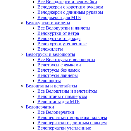
Все Велоджерси и веломайки
Велоджерси с коротким рукавом
Велоджерси с длинным рукавом
Велоджерси для МТБ
Велокуртки и жилеты
Все Велокуртки и жилеты
Велокуртки от ветра
Велокуртки от дождя
Велокуртки утепленные
Веложилеты
Велотрусы и велошорты
Все Велотрусы и велошорты
Велотрусы с лямками
Велотрусы без лямок
Велотрусы лайнеры
Велошорты
Велоштаны и велотайтсы
Все Велоштаны и велотайтсы
Велоштаны с памперсом
Велоштаны для МТБ
Велоперчатки
Все Велоперчатки
Велоперчатки с коротким пальцем
Велоперчатки с длинным пальцем
Велоперчатки утепленные