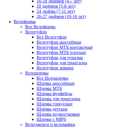
16-18 дюймов (4-7 лет)
20 дюймов (5-8 лет)
24 дюйма (7-11 лет)
26-27 дюймов (10-16 лет)
Велоформа
Все Велоформа
Велотуфли
Все Велотуфли
Велотуфли шоссейные
Велотуфли МТБ контактные
Велотуфли МТБ плоские
Велотуфли для туризма
Велотуфли для триатлона
Велотуфли зимние
Велошлемы
Все Велошлемы
Шлемы шоссейные
Шлемы МТБ
Шлемы фулфейсы
Шлемы для триатлона
Шлемы городские
Шлемы детские
Шлемы подростковые
Шлемы с MIPS
Велоджерси и веломайки