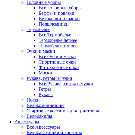
Головные уборы
Все Головные уборы
Баффы и повязки
Велокепки и шапки
Подшлемники
Термобелье
Все Термобелье
Термобелье летнее
Термобелье теплое
Очки и маски
Все Очки и маски
Спортивные очки
Фотохромные очки
Маски
Рукава, гетры и чулки
Все Рукава, гетры и чулки
Гетры
Рукава
Носки
Велокомбинезоны
Стартовые костюмы для триатлона
Велобахилы
Аксессуары
Все Аксессуары
Велобагажники и корзины