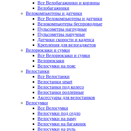
Все Велобагажники и корзины
Велобагажники
Велокомпьютеры и датчики
Все Велокомпьютеры и датчики
Велокомпьютеры беспроводные
Пульсометры нагрудные
Пульсометры наручные
Датчики скорости и каденса
Крепления для велогаджетов
Велорюкзаки и сумки
Все Велорюкзаки и сумки
Велорюкзаки
Велосумки на пояс
Велостанки
Все Велостанки
Велостанки smart
Велостанки под колесо
Велостанки роллерные
Аксессуары для велостанков
Велосумки
Все Велосумки
Велосумки под седло
Велосумки на раму
Велосумки на багажник
Велосумки на руль