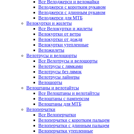
Все Велоджерси и веломайки
Велоджерси с коротким рукавом
Велоджерси с длинным рукавом
Велоджерси для МТБ
Велокуртки и жилеты
Все Велокуртки и жилеты
Велокуртки от ветра
Велокуртки от дождя
Велокуртки утепленные
Веложилеты
Велотрусы и велошорты
Все Велотрусы и велошорты
Велотрусы с лямками
Велотрусы без лямок
Велотрусы лайнеры
Велошорты
Велоштаны и велотайтсы
Все Велоштаны и велотайтсы
Велоштаны с памперсом
Велоштаны для МТБ
Велоперчатки
Все Велоперчатки
Велоперчатки с коротким пальцем
Велоперчатки с длинным пальцем
Велоперчатки утепленные