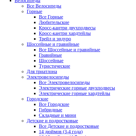
Велосипеды
Все Велосипеды
Горные
Все Горные
Любительские
Кросс-кантри двухподвесы
Кросс-кантри хардтейлы
Трейл и эндуро
Шоссейные и гравийные
Все Шоссейные и гравийные
Гравийные
Шоссейные
Туристические
Для триатлона
Электровелосипеды
Все Электровелосипеды
Электрические горные двухподвесы
Электрические горные хардтейлы
Городские
Все Городские
Гибридные
Складные и мини
Детские и подростковые
Все Детские и подростковые
14 дюймов (3-4 года)