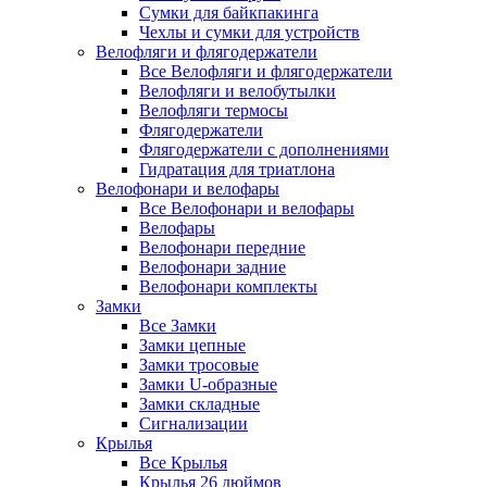
Сумки для байкпакинга
Чехлы и сумки для устройств
Велофляги и флягодержатели
Все Велофляги и флягодержатели
Велофляги и велобутылки
Велофляги термосы
Флягодержатели
Флягодержатели с дополнениями
Гидратация для триатлона
Велофонари и велофары
Все Велофонари и велофары
Велофары
Велофонари передние
Велофонари задние
Велофонари комплекты
Замки
Все Замки
Замки цепные
Замки тросовые
Замки U-образные
Замки складные
Сигнализации
Крылья
Все Крылья
Крылья 26 дюймов