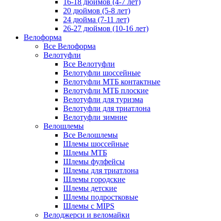
16-18 дюймов (4-7 лет)
20 дюймов (5-8 лет)
24 дюйма (7-11 лет)
26-27 дюймов (10-16 лет)
Велоформа
Все Велоформа
Велотуфли
Все Велотуфли
Велотуфли шоссейные
Велотуфли МТБ контактные
Велотуфли МТБ плоские
Велотуфли для туризма
Велотуфли для триатлона
Велотуфли зимние
Велошлемы
Все Велошлемы
Шлемы шоссейные
Шлемы МТБ
Шлемы фулфейсы
Шлемы для триатлона
Шлемы городские
Шлемы детские
Шлемы подростковые
Шлемы с MIPS
Велоджерси и веломайки