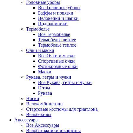
Головные уборы
Все Головные уборы
Баффы и повязки
Велокепки и шапки
Подшлемники
Термобелье
Все Термобелье
Термобелье летнее
Термобелье теплое
Очки и маски
Все Очки и маски
Спортивные очки
Фотохромные очки
Маски
Рукава, гетры и чулки
Все Рукава, гетры и чулки
Гетры
Рукава
Носки
Велокомбинезоны
Стартовые костюмы для триатлона
Велобахилы
Аксессуары
Все Аксессуары
Велобагажники и корзины