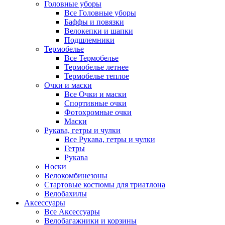
Головные уборы
Все Головные уборы
Баффы и повязки
Велокепки и шапки
Подшлемники
Термобелье
Все Термобелье
Термобелье летнее
Термобелье теплое
Очки и маски
Все Очки и маски
Спортивные очки
Фотохромные очки
Маски
Рукава, гетры и чулки
Все Рукава, гетры и чулки
Гетры
Рукава
Носки
Велокомбинезоны
Стартовые костюмы для триатлона
Велобахилы
Аксессуары
Все Аксессуары
Велобагажники и корзины