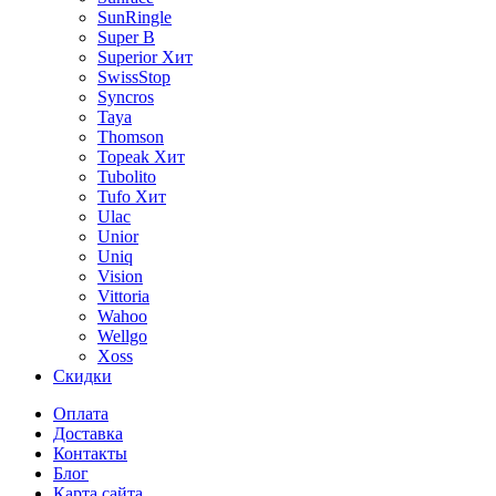
SunRingle
Super B
Superior
Хит
SwissStop
Syncros
Taya
Thomson
Topeak
Хит
Tubolito
Tufo
Хит
Ulac
Unior
Uniq
Vision
Vittoria
Wahoo
Wellgo
Xoss
Скидки
Оплата
Доставка
Контакты
Блог
Карта сайта