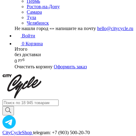
Пермь
Ростов-на-Дону
Самара
Тула
Челябинск
Не нашли город «
» напишите на почту
hello@citycycle.ru
Войти
0
Корзина
Итого
без доставки
руб
0
Очистить корзину
Оформить заказ
CityCycleShop
telegram: +7 (903) 500-20-70