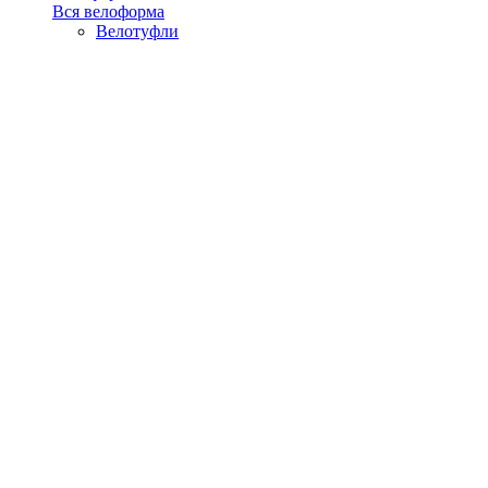
Вся велоформа
Велотуфли