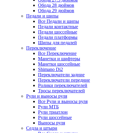
Обода 28 дюймов
Обода 29 дюймов
Педали и шипы
Все Педали и шипы
Педали контактные
Педали шоссейные
Педали платформы
Шипы для педалей
Переключение
Все Переключение
Манетки и шифтеры
Манетки шоссейные
Shimano Di2
Переключатели задние
Переключатели передние
Ролики переключателей
Тросы переключателей
Рули и выносы руля
Все Рули и выносы руля
Рули МТБ
Рули триатлон
Рули шоссейные
Выносы руля
Седла и штыри