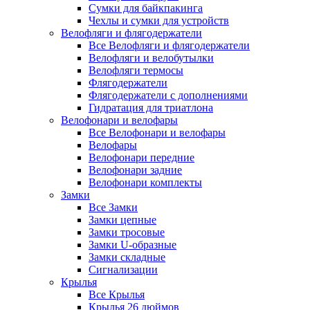
Сумки для байкпакинга
Чехлы и сумки для устройств
Велофляги и флягодержатели
Все Велофляги и флягодержатели
Велофляги и велобутылки
Велофляги термосы
Флягодержатели
Флягодержатели с дополнениями
Гидратация для триатлона
Велофонари и велофары
Все Велофонари и велофары
Велофары
Велофонари передние
Велофонари задние
Велофонари комплекты
Замки
Все Замки
Замки цепные
Замки тросовые
Замки U-образные
Замки складные
Сигнализации
Крылья
Все Крылья
Крылья 26 дюймов