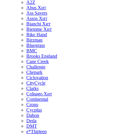
A2Z
Abus
Хит
Ass Savers
Assos
Хит
Bianchi
Хит
Biemme
Хит
Bike Hand
Birzman
Bluegrass
BMC
Brooks England
Cane Creek
Challenge
Chepark
Ciclovation
CityCycle
Clarks
Colnago
Хит
Continental
Crono
Cycplus
Dahon
Deda
DMT
e*Thirteen