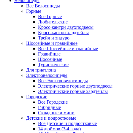
Велосипеды
Все Велосипеды
Горные
Все Горные
Любительские
Кросс-кантри двухподвесы
Кросс-кантри хардтейлы
Трейл и эндуро
Шоссейные и гравийные
Все Шоссейные и гравийные
Гравийные
Шоссейные
Туристические
Для триатлона
Электровелосипеды
Все Электровелосипеды
Электрические горные двухподвесы
Электрические горные хардтейлы
Городские
Все Городские
Гибридные
Складные и мини
Детские и подростковые
Все Детские и подростковые
14 дюймов (3-4 года)