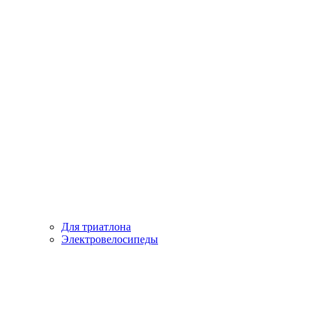
Для триатлона
Электровелосипеды