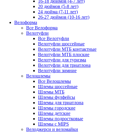
16-18 дюймов (4-7 лет)
20 дюймов (5-8 лет)
24 дюйма (7-11 лет)
26-27 дюймов (10-16 лет)
Велоформа
Все Велоформа
Велотуфли
Все Велотуфли
Велотуфли шоссейные
Велотуфли МТБ контактные
Велотуфли МТБ плоские
Велотуфли для туризма
Велотуфли для триатлона
Велотуфли зимние
Велошлемы
Все Велошлемы
Шлемы шоссейные
Шлемы МТБ
Шлемы фулфейсы
Шлемы для триатлона
Шлемы городские
Шлемы детские
Шлемы подростковые
Шлемы с MIPS
Велоджерси и веломайки