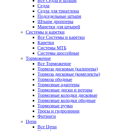
Все Седла и штыри
Седла
Седла для триатлона
Подседельные штыри
Штыри дропперы
Манетки для штырей
Системы и каретки
Все Системы и каретки
Каретки
Системы МТБ
Системы шоссейные
Торможение
Все Торможение
Тормоза дисковые (калиперы)
Тормоза дисковые (комплекты)
Тормоза ободные
Тормозные адаптеры
Тормозные диски и роторы
Тормозные колодки дисковые
Тормозные колодки ободные
Тормозные ручки
Тросы и гидролинии
Фитинги
Цепи
Все Цепи