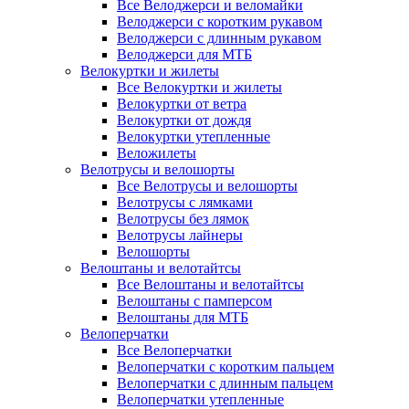
Все Велоджерси и веломайки
Велоджерси с коротким рукавом
Велоджерси с длинным рукавом
Велоджерси для МТБ
Велокуртки и жилеты
Все Велокуртки и жилеты
Велокуртки от ветра
Велокуртки от дождя
Велокуртки утепленные
Веложилеты
Велотрусы и велошорты
Все Велотрусы и велошорты
Велотрусы с лямками
Велотрусы без лямок
Велотрусы лайнеры
Велошорты
Велоштаны и велотайтсы
Все Велоштаны и велотайтсы
Велоштаны с памперсом
Велоштаны для МТБ
Велоперчатки
Все Велоперчатки
Велоперчатки с коротким пальцем
Велоперчатки с длинным пальцем
Велоперчатки утепленные