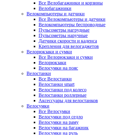
Все Велобагажники и корзины
Велобагажники
Велокомпьютеры и датчики
Все Велокомпьютеры и датчики
Велокомпьютеры беспроводные
Пульсометры нагрудные
Пульсометры наручные
Датчики скорости и каденса
Крепления для велогаджетов
Велорюкзаки и сумки
Все Велорюкзаки и сумки
Велорюкзаки
Велосумки на пояс
Велостанки
Все Велостанки
Велостанки smart
Велостанки под колесо
Велостанки роллерные
Аксессуары для велостанков
Велосумки
Все Велосумки
Велосумки под седло
Велосумки на раму
Велосумки на багажник
Велосумки на руль