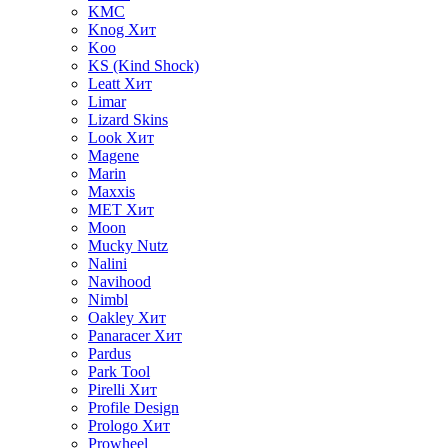
KMC
Knog
Хит
Koo
KS (Kind Shock)
Leatt
Хит
Limar
Lizard Skins
Look
Хит
Magene
Marin
Maxxis
MET
Хит
Moon
Mucky Nutz
Nalini
Navihood
Nimbl
Oakley
Хит
Panaracer
Хит
Pardus
Park Tool
Pirelli
Хит
Profile Design
Prologo
Хит
Prowheel