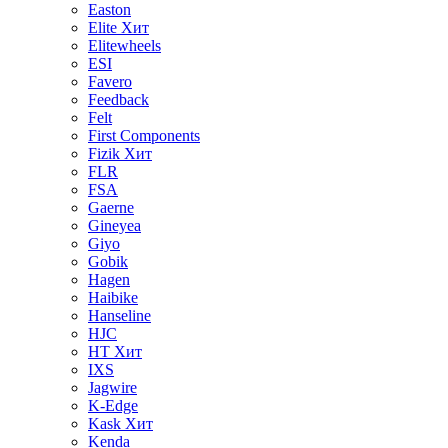
Easton
Elite
Хит
Elitewheels
ESI
Favero
Feedback
Felt
First Components
Fizik
Хит
FLR
FSA
Gaerne
Gineyea
Giyo
Gobik
Hagen
Haibike
Hanseline
HJC
HT
Хит
IXS
Jagwire
K-Edge
Kask
Хит
Kenda