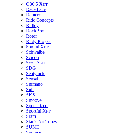
Q36.5
Хит
Race Face
Remerx
Ride Concepts
Ridley
RockBros
Rotor
Rudy Project
Santini
Хит
Schwalbe
Scicon
Scott
Хит
SDG
Seatylock
Sensah
Shimano
Sidi
SKS
Smoove
Specialized
Sportful
Хит
Sram
Stan's No Tubes
SUMC
Sunrace