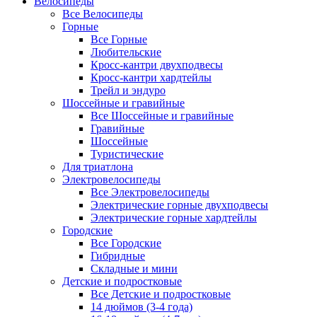
Велосипеды
Все Велосипеды
Горные
Все Горные
Любительские
Кросс-кантри двухподвесы
Кросс-кантри хардтейлы
Трейл и эндуро
Шоссейные и гравийные
Все Шоссейные и гравийные
Гравийные
Шоссейные
Туристические
Для триатлона
Электровелосипеды
Все Электровелосипеды
Электрические горные двухподвесы
Электрические горные хардтейлы
Городские
Все Городские
Гибридные
Складные и мини
Детские и подростковые
Все Детские и подростковые
14 дюймов (3-4 года)