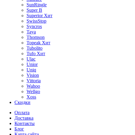
SunRingle
Super B
Superior
Хит
SwissStop
Syncros
Taya
Thomson
Topeak
Хит
Tubolito
Tufo
Хит
Ulac
Unior
Uniq
Vision
Vittoria
Wahoo
Wellgo
Xoss
Скидки
Оплата
Доставка
Контакты
Блог
Карта сайта