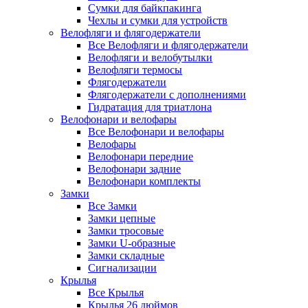
Сумки для байкпакинга
Чехлы и сумки для устройств
Велофляги и флягодержатели
Все Велофляги и флягодержатели
Велофляги и велобутылки
Велофляги термосы
Флягодержатели
Флягодержатели с дополнениями
Гидратация для триатлона
Велофонари и велофары
Все Велофонари и велофары
Велофары
Велофонари передние
Велофонари задние
Велофонари комплекты
Замки
Все Замки
Замки цепные
Замки тросовые
Замки U-образные
Замки складные
Сигнализации
Крылья
Все Крылья
Крылья 26 дюймов