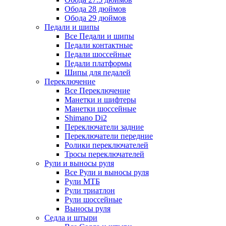
Обода 28 дюймов
Обода 29 дюймов
Педали и шипы
Все Педали и шипы
Педали контактные
Педали шоссейные
Педали платформы
Шипы для педалей
Переключение
Все Переключение
Манетки и шифтеры
Манетки шоссейные
Shimano Di2
Переключатели задние
Переключатели передние
Ролики переключателей
Тросы переключателей
Рули и выносы руля
Все Рули и выносы руля
Рули МТБ
Рули триатлон
Рули шоссейные
Выносы руля
Седла и штыри