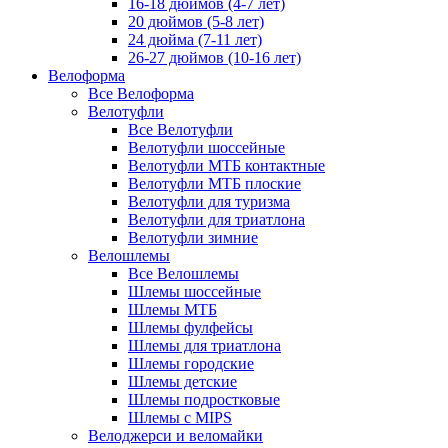
16-18 дюймов (4-7 лет)
20 дюймов (5-8 лет)
24 дюйма (7-11 лет)
26-27 дюймов (10-16 лет)
Велоформа
Все Велоформа
Велотуфли
Все Велотуфли
Велотуфли шоссейные
Велотуфли МТБ контактные
Велотуфли МТБ плоские
Велотуфли для туризма
Велотуфли для триатлона
Велотуфли зимние
Велошлемы
Все Велошлемы
Шлемы шоссейные
Шлемы МТБ
Шлемы фулфейсы
Шлемы для триатлона
Шлемы городские
Шлемы детские
Шлемы подростковые
Шлемы с MIPS
Велоджерси и веломайки