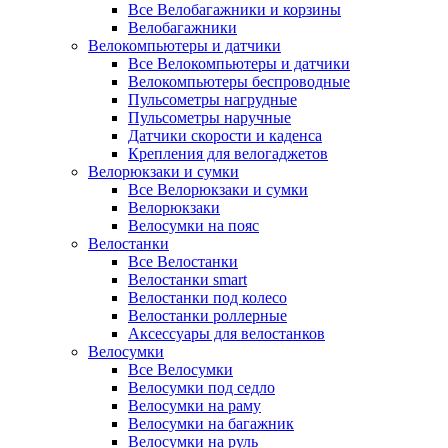
Все Велобагажники и корзины
Велобагажники
Велокомпьютеры и датчики
Все Велокомпьютеры и датчики
Велокомпьютеры беспроводные
Пульсометры нагрудные
Пульсометры наручные
Датчики скорости и каденса
Крепления для велогаджетов
Велорюкзаки и сумки
Все Велорюкзаки и сумки
Велорюкзаки
Велосумки на пояс
Велостанки
Все Велостанки
Велостанки smart
Велостанки под колесо
Велостанки роллерные
Аксессуары для велостанков
Велосумки
Все Велосумки
Велосумки под седло
Велосумки на раму
Велосумки на багажник
Велосумки на руль