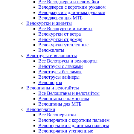
Все Велоджерси и веломайки
Велоджерси с коротким рукавом
Велоджерси с длинным рукавом
Велоджерси для МТБ
Велокуртки и жилеты
Все Велокуртки и жилеты
Велокуртки от ветра
Велокуртки от дождя
Велокуртки утепленные
Веложилеты
Велотрусы и велошорты
Все Велотрусы и велошорты
Велотрусы с лямками
Велотрусы без лямок
Велотрусы лайнеры
Велошорты
Велоштаны и велотайтсы
Все Велоштаны и велотайтсы
Велоштаны с памперсом
Велоштаны для МТБ
Велоперчатки
Все Велоперчатки
Велоперчатки с коротким пальцем
Велоперчатки с длинным пальцем
Велоперчатки утепленные