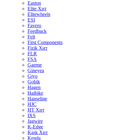
Easton
Elite
Хит
Elitewheels
ESI
Favero
Feedback
Felt
First Components
Fizik
Хит
FLR
FSA
Gaerne
Gineyea
Giyo
Gobik
Hagen
Haibike
Hanseline
HJC
HT
Хит
IXS
Jagwire
K-Edge
Kask
Хит
Kenda