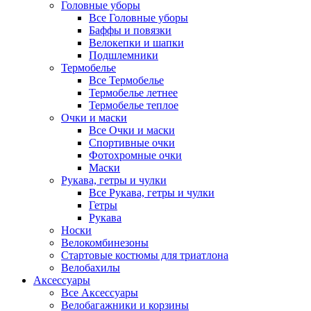
Головные уборы
Все Головные уборы
Баффы и повязки
Велокепки и шапки
Подшлемники
Термобелье
Все Термобелье
Термобелье летнее
Термобелье теплое
Очки и маски
Все Очки и маски
Спортивные очки
Фотохромные очки
Маски
Рукава, гетры и чулки
Все Рукава, гетры и чулки
Гетры
Рукава
Носки
Велокомбинезоны
Стартовые костюмы для триатлона
Велобахилы
Аксессуары
Все Аксессуары
Велобагажники и корзины