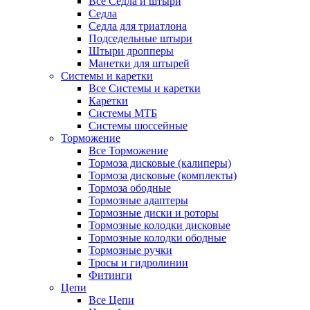
Все Седла и штыри
Седла
Седла для триатлона
Подседельные штыри
Штыри дропперы
Манетки для штырей
Системы и каретки
Все Системы и каретки
Каретки
Системы МТБ
Системы шоссейные
Торможение
Все Торможение
Тормоза дисковые (калиперы)
Тормоза дисковые (комплекты)
Тормоза ободные
Тормозные адаптеры
Тормозные диски и роторы
Тормозные колодки дисковые
Тормозные колодки ободные
Тормозные ручки
Тросы и гидролинии
Фитинги
Цепи
Все Цепи