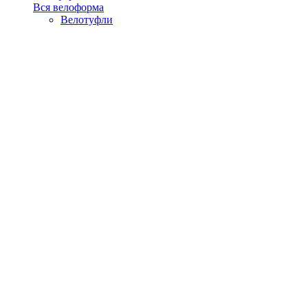
Вся велоформа
Велотуфли