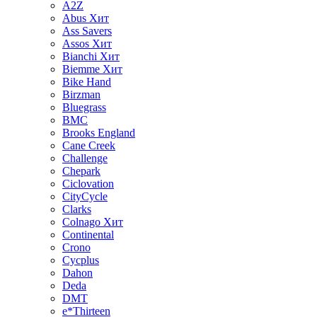
A2Z
Abus
Хит
Ass Savers
Assos
Хит
Bianchi
Хит
Biemme
Хит
Bike Hand
Birzman
Bluegrass
BMC
Brooks England
Cane Creek
Challenge
Chepark
Ciclovation
CityCycle
Clarks
Colnago
Хит
Continental
Crono
Cycplus
Dahon
Deda
DMT
e*Thirteen