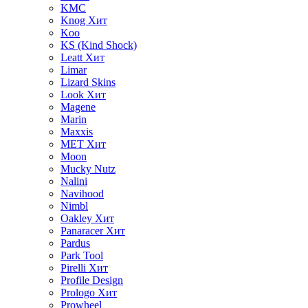
KMC
Knog
Хит
Koo
KS (Kind Shock)
Leatt
Хит
Limar
Lizard Skins
Look
Хит
Magene
Marin
Maxxis
MET
Хит
Moon
Mucky Nutz
Nalini
Navihood
Nimbl
Oakley
Хит
Panaracer
Хит
Pardus
Park Tool
Pirelli
Хит
Profile Design
Prologo
Хит
Prowheel