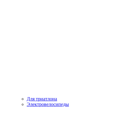
Для триатлона
Электровелосипеды