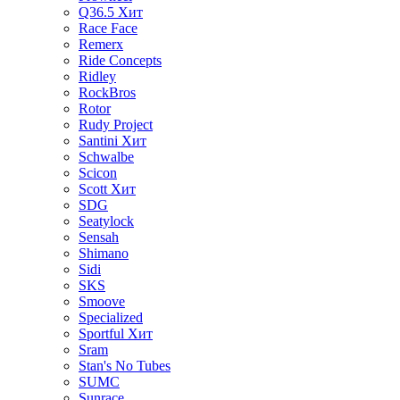
Q36.5
Хит
Race Face
Remerx
Ride Concepts
Ridley
RockBros
Rotor
Rudy Project
Santini
Хит
Schwalbe
Scicon
Scott
Хит
SDG
Seatylock
Sensah
Shimano
Sidi
SKS
Smoove
Specialized
Sportful
Хит
Sram
Stan's No Tubes
SUMC
Sunrace