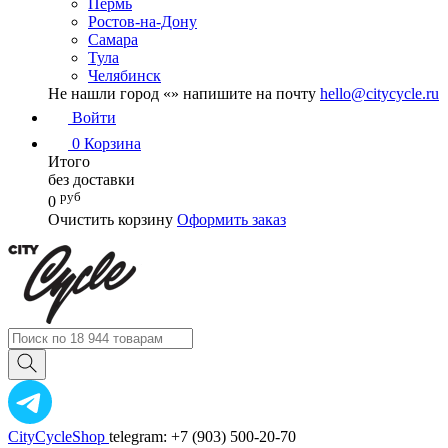
Пермь
Ростов-на-Дону
Самара
Тула
Челябинск
Не нашли город «
» напишите на почту
hello@citycycle.ru
Войти
0
Корзина
Итого
без доставки
руб
0
Очистить корзину
Оформить заказ
CityCycleShop
telegram: +7 (903) 500-20-70