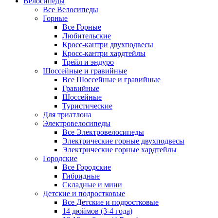
Велосипеды
Все Велосипеды
Горные
Все Горные
Любительские
Кросс-кантри двухподвесы
Кросс-кантри хардтейлы
Трейл и эндуро
Шоссейные и гравийные
Все Шоссейные и гравийные
Гравийные
Шоссейные
Туристические
Для триатлона
Электровелосипеды
Все Электровелосипеды
Электрические горные двухподвесы
Электрические горные хардтейлы
Городские
Все Городские
Гибридные
Складные и мини
Детские и подростковые
Все Детские и подростковые
14 дюймов (3-4 года)