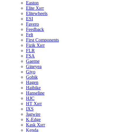
Easton
Elite
Хит
Elitewheels
ESI
Favero
Feedback
Felt
First Components
Fizik
Хит
FLR
FSA
Gaerne
Gineyea
Giyo
Gobik
Hagen
Haibike
Hanseline
HJC
HT
Хит
IXS
Jagwire
K-Edge
Kask
Хит
Kenda