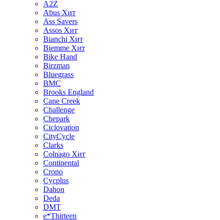
A2Z
Abus
Хит
Ass Savers
Assos
Хит
Bianchi
Хит
Biemme
Хит
Bike Hand
Birzman
Bluegrass
BMC
Brooks England
Cane Creek
Challenge
Chepark
Ciclovation
CityCycle
Clarks
Colnago
Хит
Continental
Crono
Cycplus
Dahon
Deda
DMT
e*Thirteen