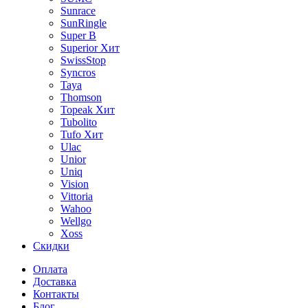
Sunrace
SunRingle
Super B
Superior
Хит
SwissStop
Syncros
Taya
Thomson
Topeak
Хит
Tubolito
Tufo
Хит
Ulac
Unior
Uniq
Vision
Vittoria
Wahoo
Wellgo
Xoss
Скидки
Оплата
Доставка
Контакты
Блог