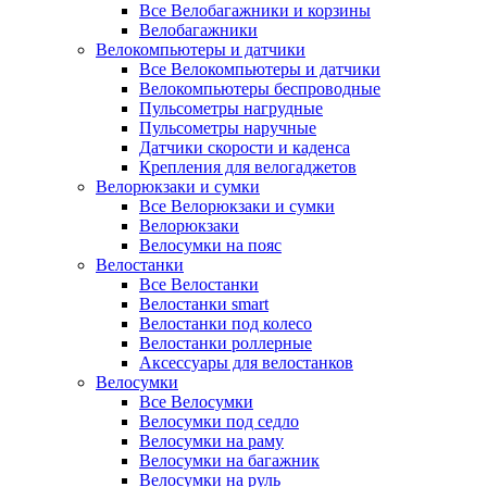
Все Велобагажники и корзины
Велобагажники
Велокомпьютеры и датчики
Все Велокомпьютеры и датчики
Велокомпьютеры беспроводные
Пульсометры нагрудные
Пульсометры наручные
Датчики скорости и каденса
Крепления для велогаджетов
Велорюкзаки и сумки
Все Велорюкзаки и сумки
Велорюкзаки
Велосумки на пояс
Велостанки
Все Велостанки
Велостанки smart
Велостанки под колесо
Велостанки роллерные
Аксессуары для велостанков
Велосумки
Все Велосумки
Велосумки под седло
Велосумки на раму
Велосумки на багажник
Велосумки на руль