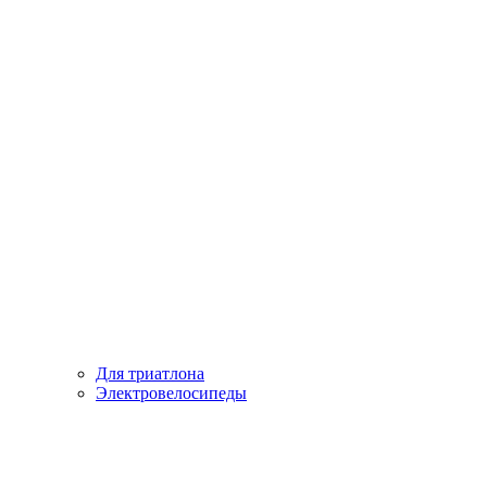
Для триатлона
Электровелосипеды