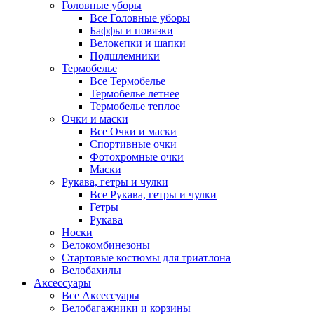
Головные уборы
Все Головные уборы
Баффы и повязки
Велокепки и шапки
Подшлемники
Термобелье
Все Термобелье
Термобелье летнее
Термобелье теплое
Очки и маски
Все Очки и маски
Спортивные очки
Фотохромные очки
Маски
Рукава, гетры и чулки
Все Рукава, гетры и чулки
Гетры
Рукава
Носки
Велокомбинезоны
Стартовые костюмы для триатлона
Велобахилы
Аксессуары
Все Аксессуары
Велобагажники и корзины