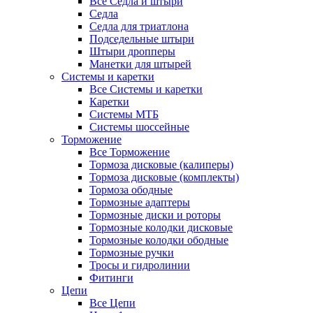
Все Седла и штыри
Седла
Седла для триатлона
Подседельные штыри
Штыри дропперы
Манетки для штырей
Системы и каретки
Все Системы и каретки
Каретки
Системы МТБ
Системы шоссейные
Торможение
Все Торможение
Тормоза дисковые (калиперы)
Тормоза дисковые (комплекты)
Тормоза ободные
Тормозные адаптеры
Тормозные диски и роторы
Тормозные колодки дисковые
Тормозные колодки ободные
Тормозные ручки
Тросы и гидролинии
Фитинги
Цепи
Все Цепи