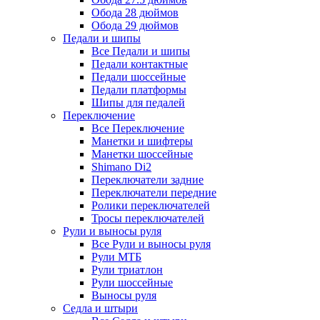
Обода 28 дюймов
Обода 29 дюймов
Педали и шипы
Все Педали и шипы
Педали контактные
Педали шоссейные
Педали платформы
Шипы для педалей
Переключение
Все Переключение
Манетки и шифтеры
Манетки шоссейные
Shimano Di2
Переключатели задние
Переключатели передние
Ролики переключателей
Тросы переключателей
Рули и выносы руля
Все Рули и выносы руля
Рули МТБ
Рули триатлон
Рули шоссейные
Выносы руля
Седла и штыри