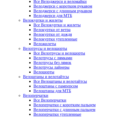
Все Велоджерси и веломайки
Велоджерси с коротким рукавом
Велоджерси с длинным рукавом
Велоджерси для МТБ
Велокуртки и жилеты
Все Велокуртки и жилеты
Велокуртки от ветра
Велокуртки от дождя
Велокуртки утепленные
Веложилеты
Велотрусы и велошорты
Все Велотрусы и велошорты
Велотрусы с лямками
Велотрусы без лямок
Велотрусы лайнеры
Велошорты
Велоштаны и велотайтсы
Все Велоштаны и велотайтсы
Велоштаны с памперсом
Велоштаны для МТБ
Велоперчатки
Все Велоперчатки
Велоперчатки с коротким пальцем
Велоперчатки с длинным пальцем
Велоперчатки утепленные