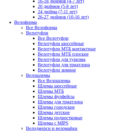
16-18 дюймов (4-7 лет)
20 дюймов (5-8 лет)
24 дюйма (7-11 лет)
26-27 дюймов (10-16 лет)
Велоформа
Все Велоформа
Велотуфли
Все Велотуфли
Велотуфли шоссейные
Велотуфли МТБ контактные
Велотуфли МТБ плоские
Велотуфли для туризма
Велотуфли для триатлона
Велотуфли зимние
Велошлемы
Все Велошлемы
Шлемы шоссейные
Шлемы МТБ
Шлемы фулфейсы
Шлемы для триатлона
Шлемы городские
Шлемы детские
Шлемы подростковые
Шлемы с MIPS
Велоджерси и веломайки