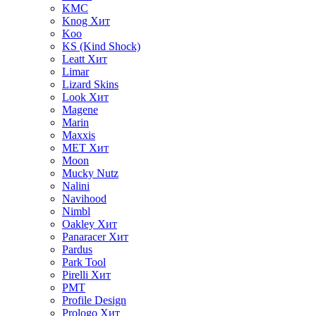
KMC
Knog
Хит
Koo
KS (Kind Shock)
Leatt
Хит
Limar
Lizard Skins
Look
Хит
Magene
Marin
Maxxis
MET
Хит
Moon
Mucky Nutz
Nalini
Navihood
Nimbl
Oakley
Хит
Panaracer
Хит
Pardus
Park Tool
Pirelli
Хит
PMT
Profile Design
Prologo
Хит