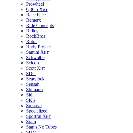
Prowheel
Q36.5
Хит
Race Face
Remerx
Ride Concepts
Ridley
RockBros
Rotor
Rudy Project
Santini
Хит
Schwalbe
Scicon
Scott
Хит
SDG
Seatylock
Sensah
Shimano
Sidi
SKS
Smoove
Specialized
Sportful
Хит
Sram
Stan's No Tubes
SUMC