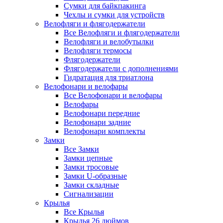
Сумки для байкпакинга
Чехлы и сумки для устройств
Велофляги и флягодержатели
Все Велофляги и флягодержатели
Велофляги и велобутылки
Велофляги термосы
Флягодержатели
Флягодержатели с дополнениями
Гидратация для триатлона
Велофонари и велофары
Все Велофонари и велофары
Велофары
Велофонари передние
Велофонари задние
Велофонари комплекты
Замки
Все Замки
Замки цепные
Замки тросовые
Замки U-образные
Замки складные
Сигнализации
Крылья
Все Крылья
Крылья 26 дюймов