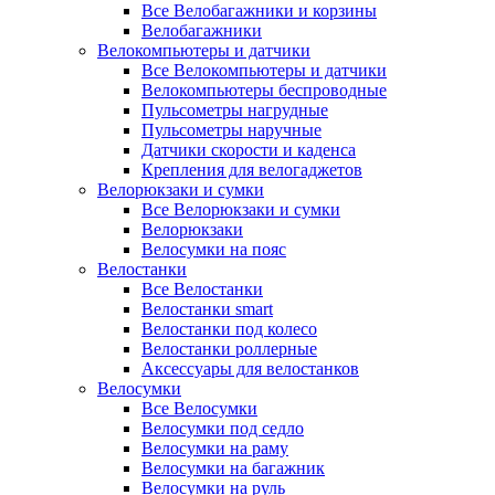
Все Велобагажники и корзины
Велобагажники
Велокомпьютеры и датчики
Все Велокомпьютеры и датчики
Велокомпьютеры беспроводные
Пульсометры нагрудные
Пульсометры наручные
Датчики скорости и каденса
Крепления для велогаджетов
Велорюкзаки и сумки
Все Велорюкзаки и сумки
Велорюкзаки
Велосумки на пояс
Велостанки
Все Велостанки
Велостанки smart
Велостанки под колесо
Велостанки роллерные
Аксессуары для велостанков
Велосумки
Все Велосумки
Велосумки под седло
Велосумки на раму
Велосумки на багажник
Велосумки на руль