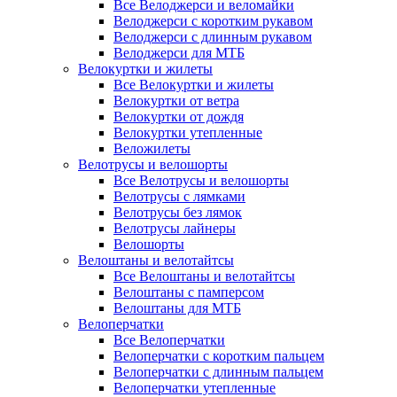
Все Велоджерси и веломайки
Велоджерси с коротким рукавом
Велоджерси с длинным рукавом
Велоджерси для МТБ
Велокуртки и жилеты
Все Велокуртки и жилеты
Велокуртки от ветра
Велокуртки от дождя
Велокуртки утепленные
Веложилеты
Велотрусы и велошорты
Все Велотрусы и велошорты
Велотрусы с лямками
Велотрусы без лямок
Велотрусы лайнеры
Велошорты
Велоштаны и велотайтсы
Все Велоштаны и велотайтсы
Велоштаны с памперсом
Велоштаны для МТБ
Велоперчатки
Все Велоперчатки
Велоперчатки с коротким пальцем
Велоперчатки с длинным пальцем
Велоперчатки утепленные