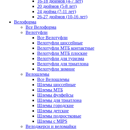
16-18 дюймов (4-7 лет)
20 дюймов (5-8 лет)
24 дюйма (7-11 лет)
26-27 дюймов (10-16 лет)
Велоформа
Все Велоформа
Велотуфли
Все Велотуфли
Велотуфли шоссейные
Велотуфли МТБ контактные
Велотуфли МТБ плоские
Велотуфли для туризма
Велотуфли для триатлона
Велотуфли зимние
Велошлемы
Все Велошлемы
Шлемы шоссейные
Шлемы МТБ
Шлемы фулфейсы
Шлемы для триатлона
Шлемы городские
Шлемы детские
Шлемы подростковые
Шлемы с MIPS
Велоджерси и веломайки