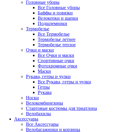
Головные уборы
Все Головные уборы
Баффы и повязки
Велокепки и шапки
Подшлемники
Термобелье
Все Термобелье
Термобелье летнее
Термобелье теплое
Очки и маски
Все Очки и маски
Спортивные очки
Фотохромные очки
Маски
Рукава, гетры и чулки
Все Рукава, гетры и чулки
Гетры
Рукава
Носки
Велокомбинезоны
Стартовые костюмы для триатлона
Велобахилы
Аксессуары
Все Аксессуары
Велобагажники и корзины