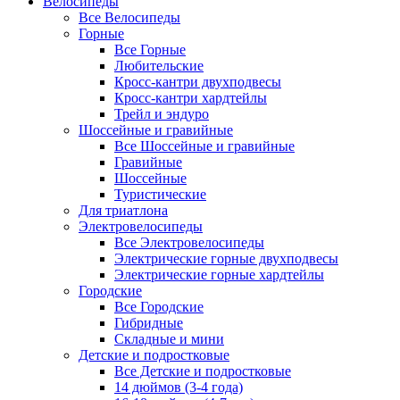
Велосипеды
Все Велосипеды
Горные
Все Горные
Любительские
Кросс-кантри двухподвесы
Кросс-кантри хардтейлы
Трейл и эндуро
Шоссейные и гравийные
Все Шоссейные и гравийные
Гравийные
Шоссейные
Туристические
Для триатлона
Электровелосипеды
Все Электровелосипеды
Электрические горные двухподвесы
Электрические горные хардтейлы
Городские
Все Городские
Гибридные
Складные и мини
Детские и подростковые
Все Детские и подростковые
14 дюймов (3-4 года)