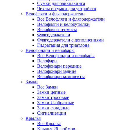
Сумки для байкпакинга
Чехлы и сумки для устройств
Велофляги и флягодержатели
Все Велофляги и флягодержатели
Велофляги и велобутылки
Велофляги термосы
Флягодержатели
Флягодержатели с дополнениями
Гидратация для триатлона
Велофонари и велофары
Все Велофонари и велофары
Велофары
Велофонари передние
Велофонари задние
Велофонари комплекты
Замки
Все Замки
Замки цепные
Замки тросовые
Замки U-образные
Замки складные
Сигнализации
Крылья
Все Крылья
Крылья 26 дюймов