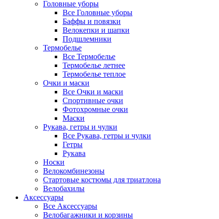
Головные уборы
Все Головные уборы
Баффы и повязки
Велокепки и шапки
Подшлемники
Термобелье
Все Термобелье
Термобелье летнее
Термобелье теплое
Очки и маски
Все Очки и маски
Спортивные очки
Фотохромные очки
Маски
Рукава, гетры и чулки
Все Рукава, гетры и чулки
Гетры
Рукава
Носки
Велокомбинезоны
Стартовые костюмы для триатлона
Велобахилы
Аксессуары
Все Аксессуары
Велобагажники и корзины