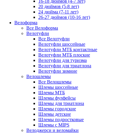
16-18 дюймов (4-7 лет)
20 дюймов (5-8 лет)
24 дюйма (7-11 лет)
26-27 дюймов (10-16 лет)
Велоформа
Все Велоформа
Велотуфли
Все Велотуфли
Велотуфли шоссейные
Велотуфли МТБ контактные
Велотуфли МТБ плоские
Велотуфли для туризма
Велотуфли для триатлона
Велотуфли зимние
Велошлемы
Все Велошлемы
Шлемы шоссейные
Шлемы МТБ
Шлемы фулфейсы
Шлемы для триатлона
Шлемы городские
Шлемы детские
Шлемы подростковые
Шлемы с MIPS
Велоджерси и веломайки