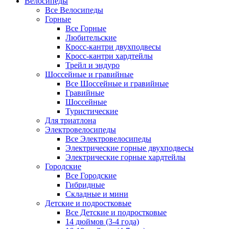
Велосипеды
Все Велосипеды
Горные
Все Горные
Любительские
Кросс-кантри двухподвесы
Кросс-кантри хардтейлы
Трейл и эндуро
Шоссейные и гравийные
Все Шоссейные и гравийные
Гравийные
Шоссейные
Туристические
Для триатлона
Электровелосипеды
Все Электровелосипеды
Электрические горные двухподвесы
Электрические горные хардтейлы
Городские
Все Городские
Гибридные
Складные и мини
Детские и подростковые
Все Детские и подростковые
14 дюймов (3-4 года)