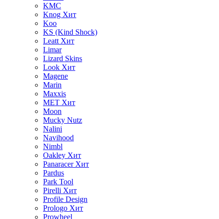
KMC
Knog
Хит
Koo
KS (Kind Shock)
Leatt
Хит
Limar
Lizard Skins
Look
Хит
Magene
Marin
Maxxis
MET
Хит
Moon
Mucky Nutz
Nalini
Navihood
Nimbl
Oakley
Хит
Panaracer
Хит
Pardus
Park Tool
Pirelli
Хит
Profile Design
Prologo
Хит
Prowheel