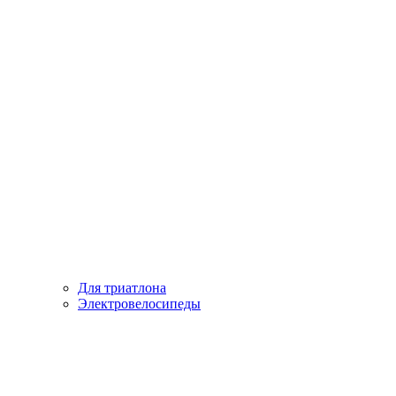
Для триатлона
Электровелосипеды