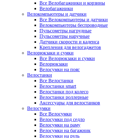
Все Велобагажники и корзины
Велобагажники
Велокомпьютеры и датчики
Все Велокомпьютеры и датчики
Велокомпьютеры беспроводные
Пульсометры нагрудные
Пульсометры наручные
Датчики скорости и каденса
Крепления для велогаджетов
Велорюкзаки и сумки
Все Велорюкзаки и сумки
Велорюкзаки
Велосумки на пояс
Велостанки
Все Велостанки
Велостанки smart
Велостанки под колесо
Велостанки роллерные
Аксессуары для велостанков
Велосумки
Все Велосумки
Велосумки под седло
Велосумки на раму
Велосумки на багажник
Велосумки на руль