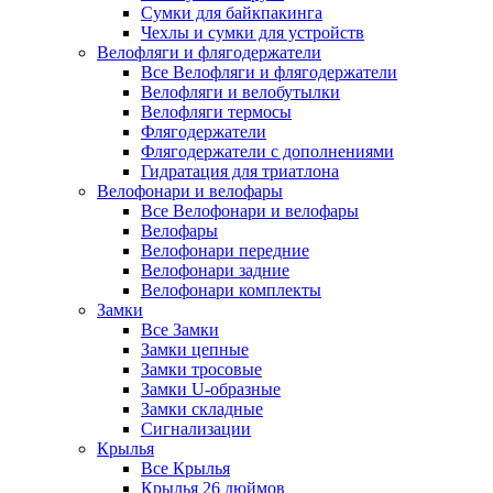
Сумки для байкпакинга
Чехлы и сумки для устройств
Велофляги и флягодержатели
Все Велофляги и флягодержатели
Велофляги и велобутылки
Велофляги термосы
Флягодержатели
Флягодержатели с дополнениями
Гидратация для триатлона
Велофонари и велофары
Все Велофонари и велофары
Велофары
Велофонари передние
Велофонари задние
Велофонари комплекты
Замки
Все Замки
Замки цепные
Замки тросовые
Замки U-образные
Замки складные
Сигнализации
Крылья
Все Крылья
Крылья 26 дюймов