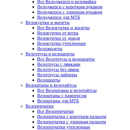
Все Велоджерси и веломайки
Велоджерси с коротким рукавом
Велоджерси с длинным рукавом
Велоджерси для МТБ
Велокуртки и жилеты
Все Велокуртки и жилеты
Велокуртки от ветра
Велокуртки от дождя
Велокуртки утепленные
Веложилеты
Велотрусы и велошорты
Все Велотрусы и велошорты
Велотрусы с лямками
Велотрусы без лямок
Велотрусы лайнеры
Велошорты
Велоштаны и велотайтсы
Все Велоштаны и велотайтсы
Велоштаны с памперсом
Велоштаны для МТБ
Велоперчатки
Все Велоперчатки
Велоперчатки с коротким пальцем
Велоперчатки с длинным пальцем
Велоперчатки утепленные