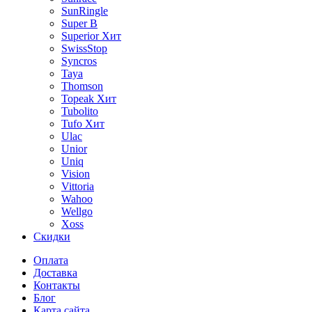
SunRingle
Super B
Superior
Хит
SwissStop
Syncros
Taya
Thomson
Topeak
Хит
Tubolito
Tufo
Хит
Ulac
Unior
Uniq
Vision
Vittoria
Wahoo
Wellgo
Xoss
Скидки
Оплата
Доставка
Контакты
Блог
Карта сайта