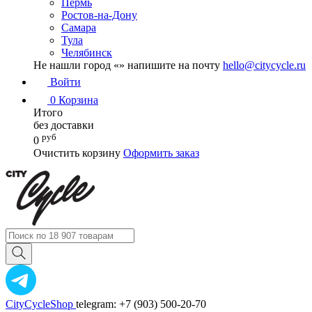
Пермь
Ростов-на-Дону
Самара
Тула
Челябинск
Не нашли город «
» напишите на почту
hello@citycycle.ru
Войти
0
Корзина
Итого
без доставки
руб
0
Очистить корзину
Оформить заказ
CityCycleShop
telegram: +7 (903) 500-20-70