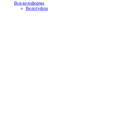
Вся велоформа
Велотуфли