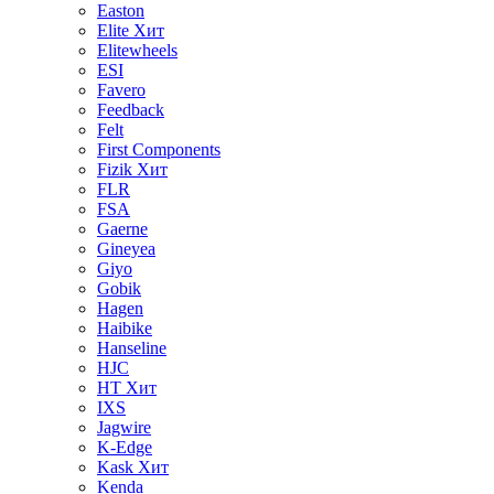
Easton
Elite
Хит
Elitewheels
ESI
Favero
Feedback
Felt
First Components
Fizik
Хит
FLR
FSA
Gaerne
Gineyea
Giyo
Gobik
Hagen
Haibike
Hanseline
HJC
HT
Хит
IXS
Jagwire
K-Edge
Kask
Хит
Kenda