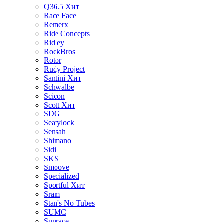
Q36.5
Хит
Race Face
Remerx
Ride Concepts
Ridley
RockBros
Rotor
Rudy Project
Santini
Хит
Schwalbe
Scicon
Scott
Хит
SDG
Seatylock
Sensah
Shimano
Sidi
SKS
Smoove
Specialized
Sportful
Хит
Sram
Stan's No Tubes
SUMC
Sunrace