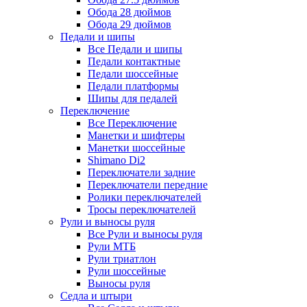
Обода 28 дюймов
Обода 29 дюймов
Педали и шипы
Все Педали и шипы
Педали контактные
Педали шоссейные
Педали платформы
Шипы для педалей
Переключение
Все Переключение
Манетки и шифтеры
Манетки шоссейные
Shimano Di2
Переключатели задние
Переключатели передние
Ролики переключателей
Тросы переключателей
Рули и выносы руля
Все Рули и выносы руля
Рули МТБ
Рули триатлон
Рули шоссейные
Выносы руля
Седла и штыри