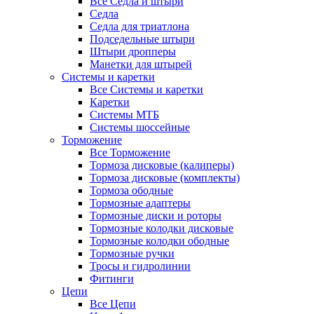
Все Седла и штыри
Седла
Седла для триатлона
Подседельные штыри
Штыри дропперы
Манетки для штырей
Системы и каретки
Все Системы и каретки
Каретки
Системы МТБ
Системы шоссейные
Торможение
Все Торможение
Тормоза дисковые (калиперы)
Тормоза дисковые (комплекты)
Тормоза ободные
Тормозные адаптеры
Тормозные диски и роторы
Тормозные колодки дисковые
Тормозные колодки ободные
Тормозные ручки
Тросы и гидролинии
Фитинги
Цепи
Все Цепи