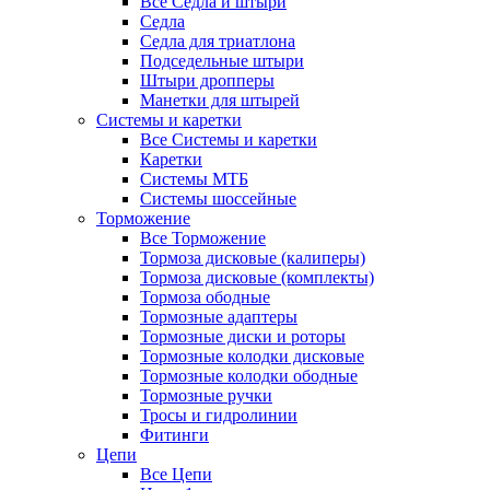
Все Седла и штыри
Седла
Седла для триатлона
Подседельные штыри
Штыри дропперы
Манетки для штырей
Системы и каретки
Все Системы и каретки
Каретки
Системы МТБ
Системы шоссейные
Торможение
Все Торможение
Тормоза дисковые (калиперы)
Тормоза дисковые (комплекты)
Тормоза ободные
Тормозные адаптеры
Тормозные диски и роторы
Тормозные колодки дисковые
Тормозные колодки ободные
Тормозные ручки
Тросы и гидролинии
Фитинги
Цепи
Все Цепи