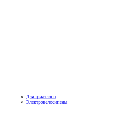
Для триатлона
Электровелосипеды