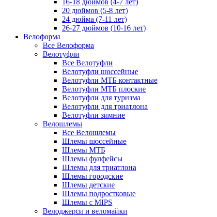
16-18 дюймов (4-7 лет)
20 дюймов (5-8 лет)
24 дюйма (7-11 лет)
26-27 дюймов (10-16 лет)
Велоформа
Все Велоформа
Велотуфли
Все Велотуфли
Велотуфли шоссейные
Велотуфли МТБ контактные
Велотуфли МТБ плоские
Велотуфли для туризма
Велотуфли для триатлона
Велотуфли зимние
Велошлемы
Все Велошлемы
Шлемы шоссейные
Шлемы МТБ
Шлемы фулфейсы
Шлемы для триатлона
Шлемы городские
Шлемы детские
Шлемы подростковые
Шлемы с MIPS
Велоджерси и веломайки