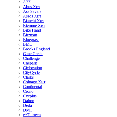
A2Z
Abus
Хит
Ass Savers
Assos
Хит
Bianchi
Хит
Biemme
Хит
Bike Hand
Birzman
Bluegrass
BMC
Brooks England
Cane Creek
Challenge
Chepark
Ciclovation
CityCycle
Clarks
Colnago
Хит
Continental
Crono
Cycplus
Dahon
Deda
DMT
e*Thirteen