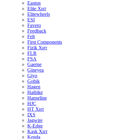
Easton
Elite
Хит
Elitewheels
ESI
Favero
Feedback
Felt
First Components
Fizik
Хит
FLR
FSA
Gaerne
Gineyea
Giyo
Gobik
Hagen
Haibike
Hanseline
HJC
HT
Хит
IXS
Jagwire
K-Edge
Kask
Хит
Kenda