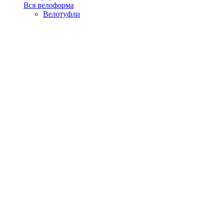
Вся велоформа
Велотуфли