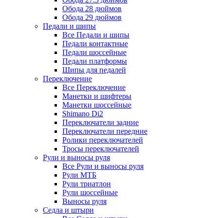
Обода 28 дюймов
Обода 29 дюймов
Педали и шипы
Все Педали и шипы
Педали контактные
Педали шоссейные
Педали платформы
Шипы для педалей
Переключение
Все Переключение
Манетки и шифтеры
Манетки шоссейные
Shimano Di2
Переключатели задние
Переключатели передние
Ролики переключателей
Тросы переключателей
Рули и выносы руля
Все Рули и выносы руля
Рули МТБ
Рули триатлон
Рули шоссейные
Выносы руля
Седла и штыри