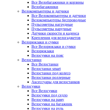
Все Велобагажники и корзины
Велобагажники
Велокомпьютеры и датчики
Все Велокомпьютеры и датчики
Велокомпьютеры беспроводные
Пульсометры нагрудные
Пульсометры наручные
Датчики скорости и каденса
Крепления для велогаджетов
Велорюкзаки и сумки
Все Велорюкзаки и сумки
Велорюкзаки
Велосумки на пояс
Велостанки
Все Велостанки
Велостанки smart
Велостанки под колесо
Велостанки роллерные
Аксессуары для велостанков
Велосумки
Все Велосумки
Велосумки под седло
Велосумки на раму
Велосумки на багажник
Велосумки на руль