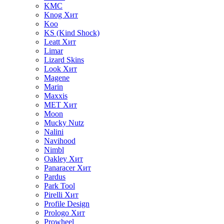
KMC
Knog
Хит
Koo
KS (Kind Shock)
Leatt
Хит
Limar
Lizard Skins
Look
Хит
Magene
Marin
Maxxis
MET
Хит
Moon
Mucky Nutz
Nalini
Navihood
Nimbl
Oakley
Хит
Panaracer
Хит
Pardus
Park Tool
Pirelli
Хит
Profile Design
Prologo
Хит
Prowheel