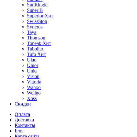
SunRingle
Super B
Superior
Хит
SwissStop
Syncros
Taya
Thomson
Topeak
Хит
Tubolito
Tufo
Хит
Ulac
Unior
Uniq
Vision
Vittoria
Wahoo
Wellgo
Xoss
Скидки
Оплата
Доставка
Контакты
Блог
Карта сайта