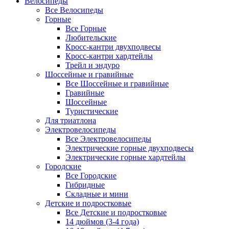
Велосипеды
Все Велосипеды
Горные
Все Горные
Любительские
Кросс-кантри двухподвесы
Кросс-кантри хардтейлы
Трейл и эндуро
Шоссейные и гравийные
Все Шоссейные и гравийные
Гравийные
Шоссейные
Туристические
Для триатлона
Электровелосипеды
Все Электровелосипеды
Электрические горные двухподвесы
Электрические горные хардтейлы
Городские
Все Городские
Гибридные
Складные и мини
Детские и подростковые
Все Детские и подростковые
14 дюймов (3-4 года)