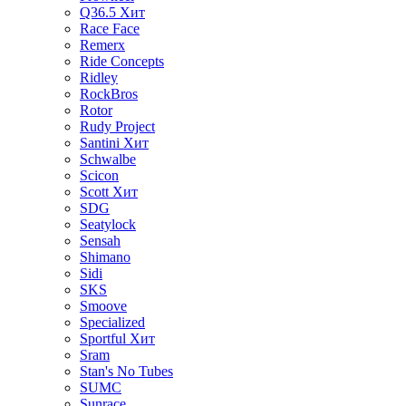
Q36.5
Хит
Race Face
Remerx
Ride Concepts
Ridley
RockBros
Rotor
Rudy Project
Santini
Хит
Schwalbe
Scicon
Scott
Хит
SDG
Seatylock
Sensah
Shimano
Sidi
SKS
Smoove
Specialized
Sportful
Хит
Sram
Stan's No Tubes
SUMC
Sunrace