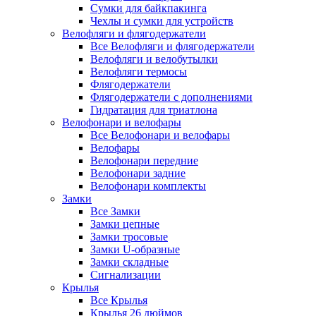
Сумки для байкпакинга
Чехлы и сумки для устройств
Велофляги и флягодержатели
Все Велофляги и флягодержатели
Велофляги и велобутылки
Велофляги термосы
Флягодержатели
Флягодержатели с дополнениями
Гидратация для триатлона
Велофонари и велофары
Все Велофонари и велофары
Велофары
Велофонари передние
Велофонари задние
Велофонари комплекты
Замки
Все Замки
Замки цепные
Замки тросовые
Замки U-образные
Замки складные
Сигнализации
Крылья
Все Крылья
Крылья 26 дюймов