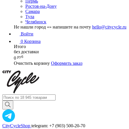
Пермь
Ростов-на-Дону
Самара
Тула
Челябинск
Не нашли город «
» напишите на почту
hello@citycycle.ru
Войти
0
Корзина
Итого
без доставки
руб
0
Очистить корзину
Оформить заказ
CityCycleShop
telegram: +7 (903) 500-20-70