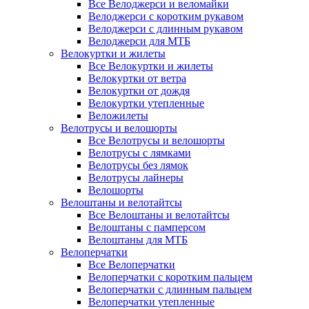
Все Велоджерси и веломайки
Велоджерси с коротким рукавом
Велоджерси с длинным рукавом
Велоджерси для МТБ
Велокуртки и жилеты
Все Велокуртки и жилеты
Велокуртки от ветра
Велокуртки от дождя
Велокуртки утепленные
Веложилеты
Велотрусы и велошорты
Все Велотрусы и велошорты
Велотрусы с лямками
Велотрусы без лямок
Велотрусы лайнеры
Велошорты
Велоштаны и велотайтсы
Все Велоштаны и велотайтсы
Велоштаны с памперсом
Велоштаны для МТБ
Велоперчатки
Все Велоперчатки
Велоперчатки с коротким пальцем
Велоперчатки с длинным пальцем
Велоперчатки утепленные