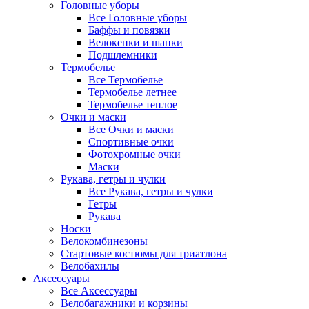
Головные уборы
Все Головные уборы
Баффы и повязки
Велокепки и шапки
Подшлемники
Термобелье
Все Термобелье
Термобелье летнее
Термобелье теплое
Очки и маски
Все Очки и маски
Спортивные очки
Фотохромные очки
Маски
Рукава, гетры и чулки
Все Рукава, гетры и чулки
Гетры
Рукава
Носки
Велокомбинезоны
Стартовые костюмы для триатлона
Велобахилы
Аксессуары
Все Аксессуары
Велобагажники и корзины