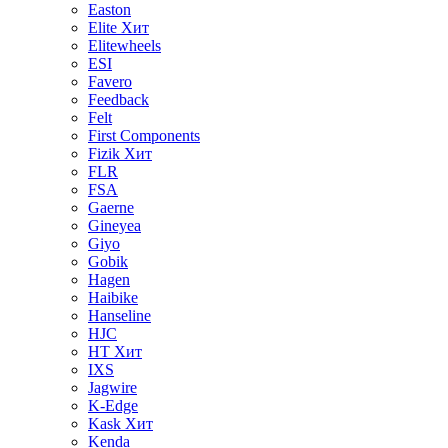
Easton
Elite
Хит
Elitewheels
ESI
Favero
Feedback
Felt
First Components
Fizik
Хит
FLR
FSA
Gaerne
Gineyea
Giyo
Gobik
Hagen
Haibike
Hanseline
HJC
HT
Хит
IXS
Jagwire
K-Edge
Kask
Хит
Kenda