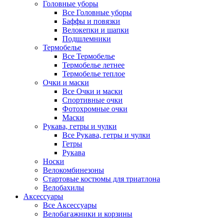
Головные уборы
Все Головные уборы
Баффы и повязки
Велокепки и шапки
Подшлемники
Термобелье
Все Термобелье
Термобелье летнее
Термобелье теплое
Очки и маски
Все Очки и маски
Спортивные очки
Фотохромные очки
Маски
Рукава, гетры и чулки
Все Рукава, гетры и чулки
Гетры
Рукава
Носки
Велокомбинезоны
Стартовые костюмы для триатлона
Велобахилы
Аксессуары
Все Аксессуары
Велобагажники и корзины