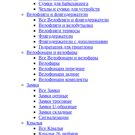
Сумки для байкпакинга
Чехлы и сумки для устройств
Велофляги и флягодержатели
Все Велофляги и флягодержатели
Велофляги и велобутылки
Велофляги термосы
Флягодержатели
Флягодержатели с дополнениями
Гидратация для триатлона
Велофонари и велофары
Все Велофонари и велофары
Велофары
Велофонари передние
Велофонари задние
Велофонари комплекты
Замки
Все Замки
Замки цепные
Замки тросовые
Замки U-образные
Замки складные
Сигнализации
Крылья
Все Крылья
Крылья 26 дюймов