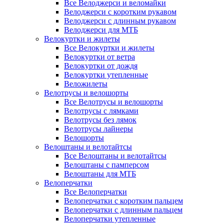
Все Велоджерси и веломайки
Велоджерси с коротким рукавом
Велоджерси с длинным рукавом
Велоджерси для МТБ
Велокуртки и жилеты
Все Велокуртки и жилеты
Велокуртки от ветра
Велокуртки от дождя
Велокуртки утепленные
Веложилеты
Велотрусы и велошорты
Все Велотрусы и велошорты
Велотрусы с лямками
Велотрусы без лямок
Велотрусы лайнеры
Велошорты
Велоштаны и велотайтсы
Все Велоштаны и велотайтсы
Велоштаны с памперсом
Велоштаны для МТБ
Велоперчатки
Все Велоперчатки
Велоперчатки с коротким пальцем
Велоперчатки с длинным пальцем
Велоперчатки утепленные