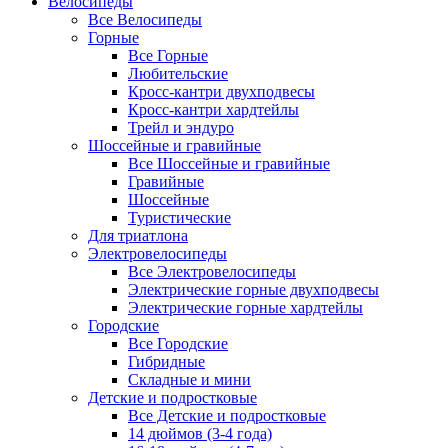
Велосипеды
Все Велосипеды
Горные
Все Горные
Любительские
Кросс-кантри двухподвесы
Кросс-кантри хардтейлы
Трейл и эндуро
Шоссейные и гравийные
Все Шоссейные и гравийные
Гравийные
Шоссейные
Туристические
Для триатлона
Электровелосипеды
Все Электровелосипеды
Электрические горные двухподвесы
Электрические горные хардтейлы
Городские
Все Городские
Гибридные
Складные и мини
Детские и подростковые
Все Детские и подростковые
14 дюймов (3-4 года)