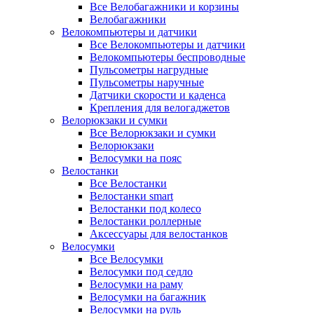
Все Велобагажники и корзины
Велобагажники
Велокомпьютеры и датчики
Все Велокомпьютеры и датчики
Велокомпьютеры беспроводные
Пульсометры нагрудные
Пульсометры наручные
Датчики скорости и каденса
Крепления для велогаджетов
Велорюкзаки и сумки
Все Велорюкзаки и сумки
Велорюкзаки
Велосумки на пояс
Велостанки
Все Велостанки
Велостанки smart
Велостанки под колесо
Велостанки роллерные
Аксессуары для велостанков
Велосумки
Все Велосумки
Велосумки под седло
Велосумки на раму
Велосумки на багажник
Велосумки на руль