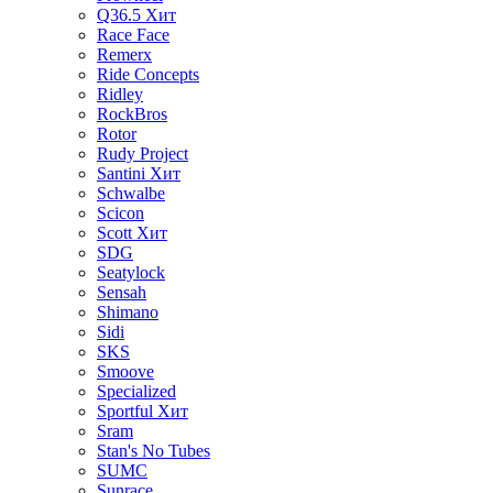
Q36.5
Хит
Race Face
Remerx
Ride Concepts
Ridley
RockBros
Rotor
Rudy Project
Santini
Хит
Schwalbe
Scicon
Scott
Хит
SDG
Seatylock
Sensah
Shimano
Sidi
SKS
Smoove
Specialized
Sportful
Хит
Sram
Stan's No Tubes
SUMC
Sunrace