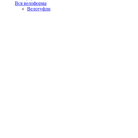
Вся велоформа
Велотуфли