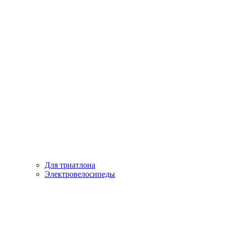
Для триатлона
Электровелосипеды