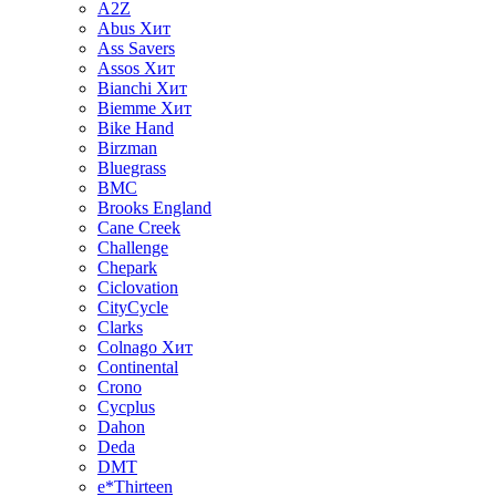
A2Z
Abus
Хит
Ass Savers
Assos
Хит
Bianchi
Хит
Biemme
Хит
Bike Hand
Birzman
Bluegrass
BMC
Brooks England
Cane Creek
Challenge
Chepark
Ciclovation
CityCycle
Clarks
Colnago
Хит
Continental
Crono
Cycplus
Dahon
Deda
DMT
e*Thirteen