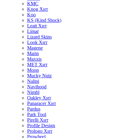
KMC
Knog
Хит
Koo
KS (Kind Shock)
Leatt
Хит
Limar
Lizard Skins
Look
Хит
Magene
Marin
Maxxis
MET
Хит
Moon
Mucky Nutz
Nalini
Navihood
Nimbl
Oakley
Хит
Panaracer
Хит
Pardus
Park Tool
Pirelli
Хит
Profile Design
Prologo
Хит
Prowheel