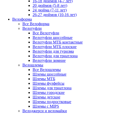
16-18 дюймов (4-7 лет)
20 дюймов (5-8 лет)
24 дюйма (7-11 лет)
26-27 дюймов (10-16 лет)
Велоформа
Все Велоформа
Велотуфли
Все Велотуфли
Велотуфли шоссейные
Велотуфли МТБ контактные
Велотуфли МТБ плоские
Велотуфли для туризма
Велотуфли для триатлона
Велотуфли зимние
Велошлемы
Все Велошлемы
Шлемы шоссейные
Шлемы МТБ
Шлемы фулфейсы
Шлемы для триатлона
Шлемы городские
Шлемы детские
Шлемы подростковые
Шлемы с MIPS
Велоджерси и веломайки