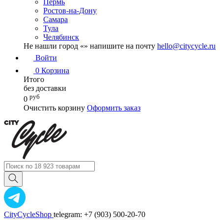
Пермь
Ростов-на-Дону
Самара
Тула
Челябинск
Не нашли город «
» напишите на почту
hello@citycycle.ru
Войти
0
Корзина
Итого
без доставки
руб
0
Очистить корзину
Оформить заказ
CityCycleShop
telegram: +7 (903) 500-20-70