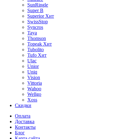
SunRingle
Super B
Superior
Хит
SwissStop
Syncros
Taya
Thomson
Topeak
Хит
Tubolito
Tufo
Хит
Ulac
Unior
Uniq
Vision
Vittoria
Wahoo
Wellgo
Xoss
Скидки
Оплата
Доставка
Контакты
Блог
Карта сайта