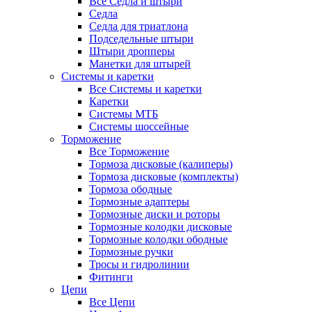
Все Седла и штыри
Седла
Седла для триатлона
Подседельные штыри
Штыри дропперы
Манетки для штырей
Системы и каретки
Все Системы и каретки
Каретки
Системы МТБ
Системы шоссейные
Торможение
Все Торможение
Тормоза дисковые (калиперы)
Тормоза дисковые (комплекты)
Тормоза ободные
Тормозные адаптеры
Тормозные диски и роторы
Тормозные колодки дисковые
Тормозные колодки ободные
Тормозные ручки
Тросы и гидролинии
Фитинги
Цепи
Все Цепи