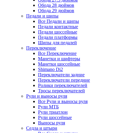
Обода 28 дюймов
Обода 29 дюймов
Педали и шипы
Все Педали и шипы
Педали контактные
Педали шоссейные
Педали платформы
Шипы для педалей
Переключение
Все Переключение
Манетки и шифтеры
Манетки шоссейные
Shimano Di2
Переключатели задние
Переключатели передние
Ролики переключателей
Тросы переключателей
Рули и выносы руля
Все Рули и выносы руля
Рули МТБ
Рули триатлон
Рули шоссейные
Выносы руля
Седла и штыри