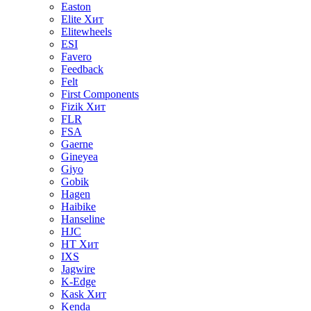
Easton
Elite
Хит
Elitewheels
ESI
Favero
Feedback
Felt
First Components
Fizik
Хит
FLR
FSA
Gaerne
Gineyea
Giyo
Gobik
Hagen
Haibike
Hanseline
HJC
HT
Хит
IXS
Jagwire
K-Edge
Kask
Хит
Kenda