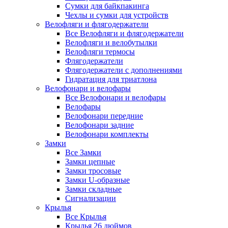
Сумки для байкпакинга
Чехлы и сумки для устройств
Велофляги и флягодержатели
Все Велофляги и флягодержатели
Велофляги и велобутылки
Велофляги термосы
Флягодержатели
Флягодержатели с дополнениями
Гидратация для триатлона
Велофонари и велофары
Все Велофонари и велофары
Велофары
Велофонари передние
Велофонари задние
Велофонари комплекты
Замки
Все Замки
Замки цепные
Замки тросовые
Замки U-образные
Замки складные
Сигнализации
Крылья
Все Крылья
Крылья 26 дюймов