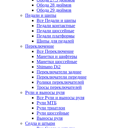
Обода 28 дюймов
Обода 29 дюймов
Педали и шипы
Все Педали и шипы
Педали контактные
Педали шоссейные
Педали платформы
Шипы для педалей
Переключение
Все Переключение
Манетки и шифтеры
Манетки шоссейные
Shimano Di2
Переключатели задние
Переключатели передние
Ролики переключателей
Тросы переключателей
Рули и выносы руля
Все Рули и выносы руля
Рули МТБ
Рули триатлон
Рули шоссейные
Выносы руля
Седла и штыри