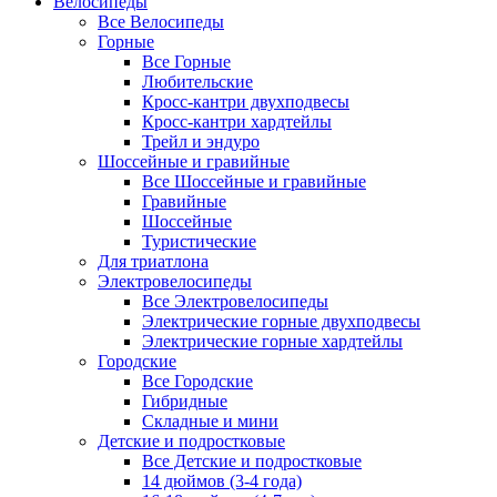
Велосипеды
Все Велосипеды
Горные
Все Горные
Любительские
Кросс-кантри двухподвесы
Кросс-кантри хардтейлы
Трейл и эндуро
Шоссейные и гравийные
Все Шоссейные и гравийные
Гравийные
Шоссейные
Туристические
Для триатлона
Электровелосипеды
Все Электровелосипеды
Электрические горные двухподвесы
Электрические горные хардтейлы
Городские
Все Городские
Гибридные
Складные и мини
Детские и подростковые
Все Детские и подростковые
14 дюймов (3-4 года)