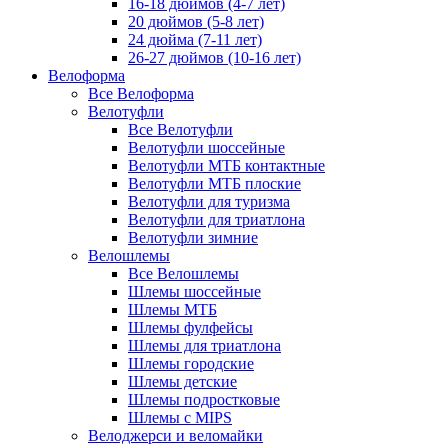
16-18 дюймов (4-7 лет)
20 дюймов (5-8 лет)
24 дюйма (7-11 лет)
26-27 дюймов (10-16 лет)
Велоформа
Все Велоформа
Велотуфли
Все Велотуфли
Велотуфли шоссейные
Велотуфли МТБ контактные
Велотуфли МТБ плоские
Велотуфли для туризма
Велотуфли для триатлона
Велотуфли зимние
Велошлемы
Все Велошлемы
Шлемы шоссейные
Шлемы МТБ
Шлемы фулфейсы
Шлемы для триатлона
Шлемы городские
Шлемы детские
Шлемы подростковые
Шлемы с MIPS
Велоджерси и веломайки