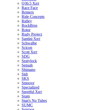
Q36.5
Хит
Race Face
Remerx
Ride Concepts
Ridley
RockBros
Rotor
Rudy Project
Santini
Хит
Schwalbe
Scicon
Scott
Хит
SDG
Seatylock
Sensah
Shimano
Sidi
SKS
Smoove
Specialized
Sportful
Хит
Sram
Stan's No Tubes
SUMC
Sunrace