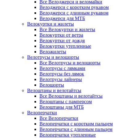
Все Велоджерси и веломайки
Велоджерси с коротким рукавом
Велоджерси с длинным рукавом
Велоджерси для МТБ
Велокуртки и жилеты
Все Велокуртки и жилеты
Велокуртки от ветра
Велокуртки от дождя
Велокуртки утепленные
Веложилеты
Велотрусы и велошорты
Все Велотрусы и велошорты
Велотрусы с лямками
Велотрусы без лямок
Велотрусы лайнеры
Велошорты
Велоштаны и велотайтсы
Все Велоштаны и велотайтсы
Велоштаны с памперсом
Велоштаны для МТБ
Велоперчатки
Все Велоперчатки
Велоперчатки с коротким пальцем
Велоперчатки с длинным пальцем
Велоперчатки утепленные