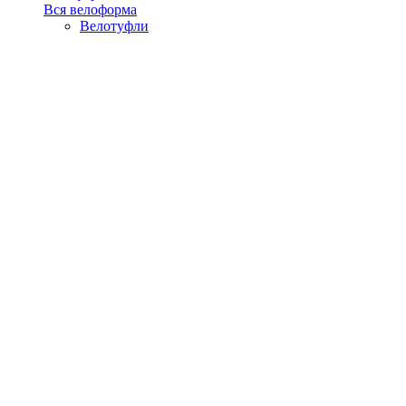
Вся велоформа
Велотуфли