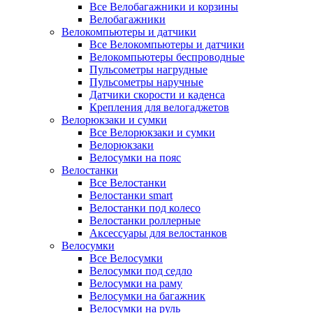
Все Велобагажники и корзины
Велобагажники
Велокомпьютеры и датчики
Все Велокомпьютеры и датчики
Велокомпьютеры беспроводные
Пульсометры нагрудные
Пульсометры наручные
Датчики скорости и каденса
Крепления для велогаджетов
Велорюкзаки и сумки
Все Велорюкзаки и сумки
Велорюкзаки
Велосумки на пояс
Велостанки
Все Велостанки
Велостанки smart
Велостанки под колесо
Велостанки роллерные
Аксессуары для велостанков
Велосумки
Все Велосумки
Велосумки под седло
Велосумки на раму
Велосумки на багажник
Велосумки на руль