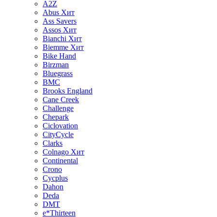
A2Z
Abus
Хит
Ass Savers
Assos
Хит
Bianchi
Хит
Biemme
Хит
Bike Hand
Birzman
Bluegrass
BMC
Brooks England
Cane Creek
Challenge
Chepark
Ciclovation
CityCycle
Clarks
Colnago
Хит
Continental
Crono
Cycplus
Dahon
Deda
DMT
e*Thirteen