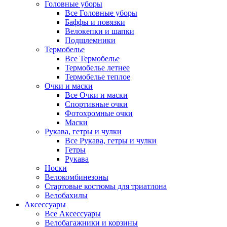
Головные уборы
Все Головные уборы
Баффы и повязки
Велокепки и шапки
Подшлемники
Термобелье
Все Термобелье
Термобелье летнее
Термобелье теплое
Очки и маски
Все Очки и маски
Спортивные очки
Фотохромные очки
Маски
Рукава, гетры и чулки
Все Рукава, гетры и чулки
Гетры
Рукава
Носки
Велокомбинезоны
Стартовые костюмы для триатлона
Велобахилы
Аксессуары
Все Аксессуары
Велобагажники и корзины