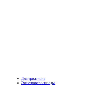
Для триатлона
Электровелосипеды