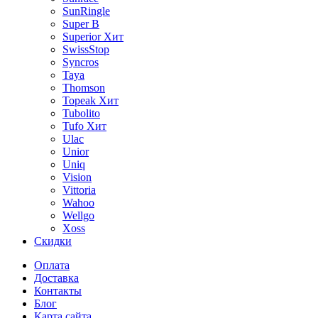
SunRingle
Super B
Superior
Хит
SwissStop
Syncros
Taya
Thomson
Topeak
Хит
Tubolito
Tufo
Хит
Ulac
Unior
Uniq
Vision
Vittoria
Wahoo
Wellgo
Xoss
Скидки
Оплата
Доставка
Контакты
Блог
Карта сайта