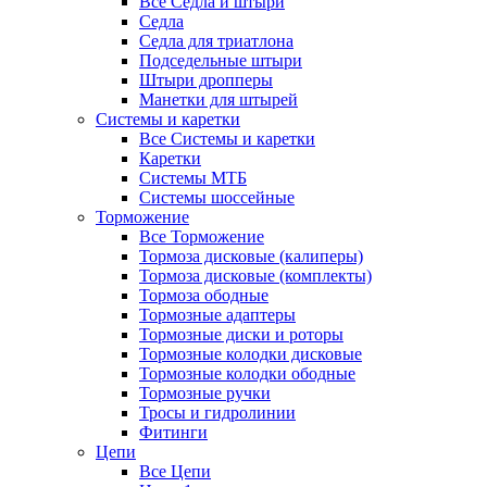
Все Седла и штыри
Седла
Седла для триатлона
Подседельные штыри
Штыри дропперы
Манетки для штырей
Системы и каретки
Все Системы и каретки
Каретки
Системы МТБ
Системы шоссейные
Торможение
Все Торможение
Тормоза дисковые (калиперы)
Тормоза дисковые (комплекты)
Тормоза ободные
Тормозные адаптеры
Тормозные диски и роторы
Тормозные колодки дисковые
Тормозные колодки ободные
Тормозные ручки
Тросы и гидролинии
Фитинги
Цепи
Все Цепи