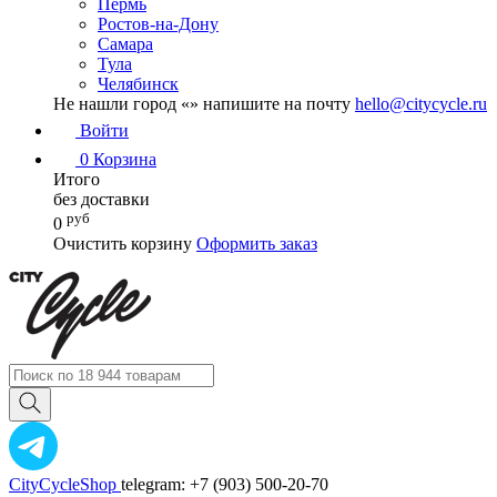
Пермь
Ростов-на-Дону
Самара
Тула
Челябинск
Не нашли город «
» напишите на почту
hello@citycycle.ru
Войти
0
Корзина
Итого
без доставки
руб
0
Очистить корзину
Оформить заказ
CityCycleShop
telegram: +7 (903) 500-20-70