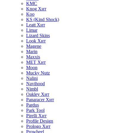
KMC
Knog
Хит
Koo
KS (Kind Shock)
Leatt
Хит
Limar
Lizard Skins
Look
Хит
Magene
Marin
Maxxis
MET
Хит
Moon
Mucky Nutz
Nalini
Navihood
Nimbl
Oakley
Хит
Panaracer
Хит
Pardus
Park Tool
Pirelli
Хит
Profile Design
Prologo
Хит
Prowheel