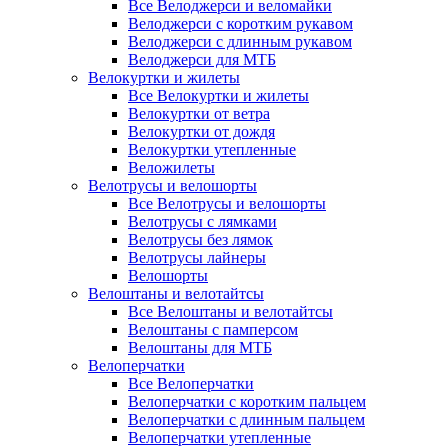
Все Велоджерси и веломайки
Велоджерси с коротким рукавом
Велоджерси с длинным рукавом
Велоджерси для МТБ
Велокуртки и жилеты
Все Велокуртки и жилеты
Велокуртки от ветра
Велокуртки от дождя
Велокуртки утепленные
Веложилеты
Велотрусы и велошорты
Все Велотрусы и велошорты
Велотрусы с лямками
Велотрусы без лямок
Велотрусы лайнеры
Велошорты
Велоштаны и велотайтсы
Все Велоштаны и велотайтсы
Велоштаны с памперсом
Велоштаны для МТБ
Велоперчатки
Все Велоперчатки
Велоперчатки с коротким пальцем
Велоперчатки с длинным пальцем
Велоперчатки утепленные