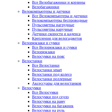
Все Велобагажники и корзины
Велобагажники
Велокомпьютеры и датчики
Все Велокомпьютеры и датчики
Велокомпьютеры беспроводные
Пульсометры нагрудные
Пульсометры наручные
Датчики скорости и каденса
Крепления для велогаджетов
Велорюкзаки и сумки
Все Велорюкзаки и сумки
Велорюкзаки
Велосумки на пояс
Велостанки
Все Велостанки
Велостанки smart
Велостанки под колесо
Велостанки роллерные
Аксессуары для велостанков
Велосумки
Все Велосумки
Велосумки под седло
Велосумки на раму
Велосумки на багажник
Велосумки на руль