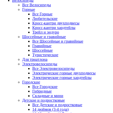
Велосипеды
Все Велосипеды
Горные
Все Горные
Любительские
Кросс-кантри двухподвесы
Кросс-кантри хардтейлы
Трейл и эндуро
Шоссейные и гравийные
Все Шоссейные и гравийные
Гравийные
Шоссейные
Туристические
Для триатлона
Электровелосипеды
Все Электровелосипеды
Электрические горные двухподвесы
Электрические горные хардтейлы
Городские
Все Городские
Гибридные
Складные и мини
Детские и подростковые
Все Детские и подростковые
14 дюймов (3-4 года)