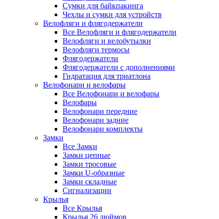
Сумки для байкпакинга
Чехлы и сумки для устройств
Велофляги и флягодержатели
Все Велофляги и флягодержатели
Велофляги и велобутылки
Велофляги термосы
Флягодержатели
Флягодержатели с дополнениями
Гидратация для триатлона
Велофонари и велофары
Все Велофонари и велофары
Велофары
Велофонари передние
Велофонари задние
Велофонари комплекты
Замки
Все Замки
Замки цепные
Замки тросовые
Замки U-образные
Замки складные
Сигнализации
Крылья
Все Крылья
Крылья 26 дюймов