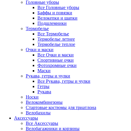
Головные уборы
Все Головные уборы
Баффы и повязки
Велокепки и шапки
Подшлемники
Термобелье
Все Термобелье
Термобелье летнее
Термобелье теплое
Очки и маски
Все Очки и маски
Спортивные очки
Фотохромные очки
Маски
Рукава, гетры и чулки
Все Рукава, гетры и чулки
Гетры
Рукава
Носки
Велокомбинезоны
Стартовые костюмы для триатлона
Велобахилы
Аксессуары
Все Аксессуары
Велобагажники и корзины