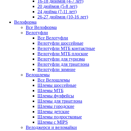
16-18 дюймов (4-7 лет)
20 дюймов (5-8 лет)
24 дюйма (7-11 лет)
26-27 дюймов (10-16 лет)
Велоформа
Все Велоформа
Велотуфли
Все Велотуфли
Велотуфли шоссейные
Велотуфли МТБ контактные
Велотуфли МТБ плоские
Велотуфли для туризма
Велотуфли для триатлона
Велотуфли зимние
Велошлемы
Все Велошлемы
Шлемы шоссейные
Шлемы МТБ
Шлемы фулфейсы
Шлемы для триатлона
Шлемы городские
Шлемы детские
Шлемы подростковые
Шлемы с MIPS
Велоджерси и веломайки