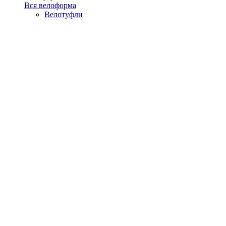
Вся велоформа
Велотуфли