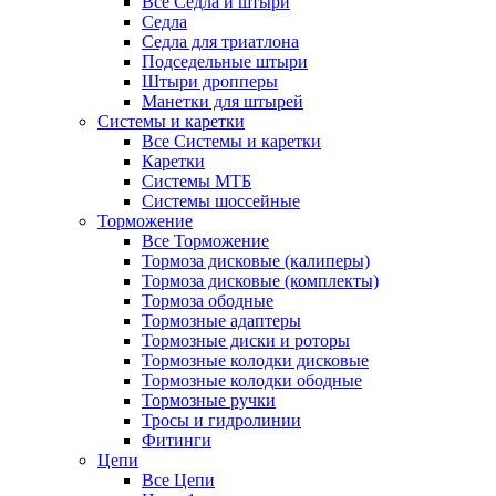
Все Седла и штыри
Седла
Седла для триатлона
Подседельные штыри
Штыри дропперы
Манетки для штырей
Системы и каретки
Все Системы и каретки
Каретки
Системы МТБ
Системы шоссейные
Торможение
Все Торможение
Тормоза дисковые (калиперы)
Тормоза дисковые (комплекты)
Тормоза ободные
Тормозные адаптеры
Тормозные диски и роторы
Тормозные колодки дисковые
Тормозные колодки ободные
Тормозные ручки
Тросы и гидролинии
Фитинги
Цепи
Все Цепи