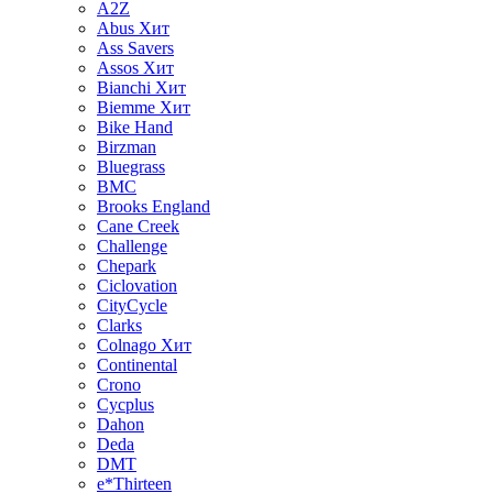
A2Z
Abus
Хит
Ass Savers
Assos
Хит
Bianchi
Хит
Biemme
Хит
Bike Hand
Birzman
Bluegrass
BMC
Brooks England
Cane Creek
Challenge
Chepark
Ciclovation
CityCycle
Clarks
Colnago
Хит
Continental
Crono
Cycplus
Dahon
Deda
DMT
e*Thirteen