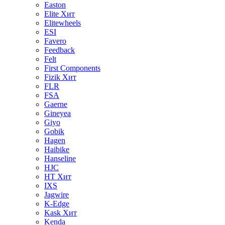
Easton
Elite
Хит
Elitewheels
ESI
Favero
Feedback
Felt
First Components
Fizik
Хит
FLR
FSA
Gaerne
Gineyea
Giyo
Gobik
Hagen
Haibike
Hanseline
HJC
HT
Хит
IXS
Jagwire
K-Edge
Kask
Хит
Kenda