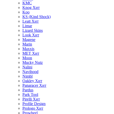
KMC
Knog
Хит
Koo
KS (Kind Shock)
Leatt
Хит
Limar
Lizard Skins
Look
Хит
Magene
Marin
Maxxis
MET
Хит
Moon
Mucky Nutz
Nalini
Navihood
Nimbl
Oakley
Хит
Panaracer
Хит
Pardus
Park Tool
Pirelli
Хит
Profile Design
Prologo
Хит
Prowheel