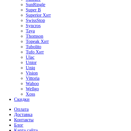
SunRingle
Super B
Superior
Хит
SwissStop
Syncros
Taya
Thomson
Topeak
Хит
Tubolito
Tufo
Хит
Ulac
Unior
Uniq
Vision
Vittoria
Wahoo
Wellgo
Xoss
Скидки
Оплата
Доставка
Контакты
Блог
Карта сайта