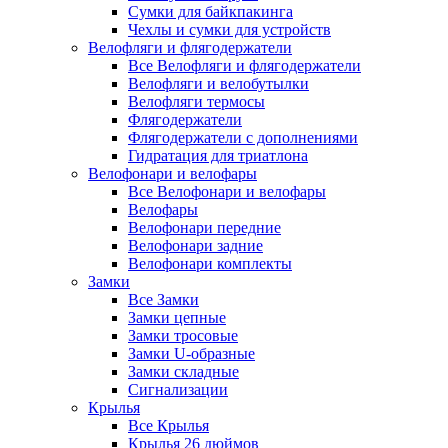
Сумки для байкпакинга
Чехлы и сумки для устройств
Велофляги и флягодержатели
Все Велофляги и флягодержатели
Велофляги и велобутылки
Велофляги термосы
Флягодержатели
Флягодержатели с дополнениями
Гидратация для триатлона
Велофонари и велофары
Все Велофонари и велофары
Велофары
Велофонари передние
Велофонари задние
Велофонари комплекты
Замки
Все Замки
Замки цепные
Замки тросовые
Замки U-образные
Замки складные
Сигнализации
Крылья
Все Крылья
Крылья 26 дюймов