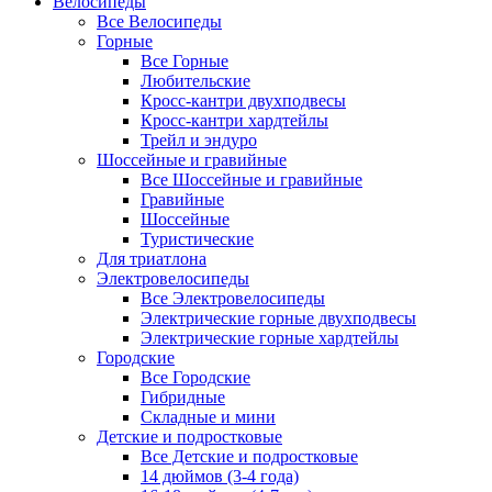
Велосипеды
Все Велосипеды
Горные
Все Горные
Любительские
Кросс-кантри двухподвесы
Кросс-кантри хардтейлы
Трейл и эндуро
Шоссейные и гравийные
Все Шоссейные и гравийные
Гравийные
Шоссейные
Туристические
Для триатлона
Электровелосипеды
Все Электровелосипеды
Электрические горные двухподвесы
Электрические горные хардтейлы
Городские
Все Городские
Гибридные
Складные и мини
Детские и подростковые
Все Детские и подростковые
14 дюймов (3-4 года)