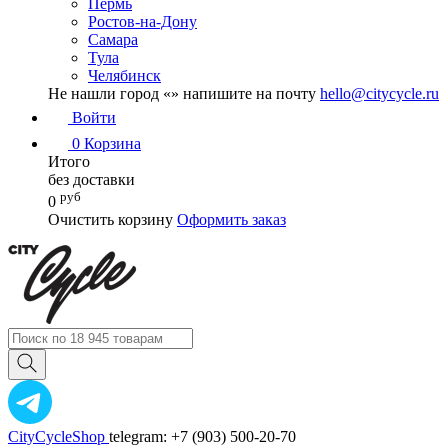
Пермь
Ростов-на-Дону
Самара
Тула
Челябинск
Не нашли город «
» напишите на почту
hello@citycycle.ru
Войти
0
Корзина
Итого
без доставки
руб
0
Очистить корзину
Оформить заказ
CityCycleShop
telegram: +7 (903) 500-20-70