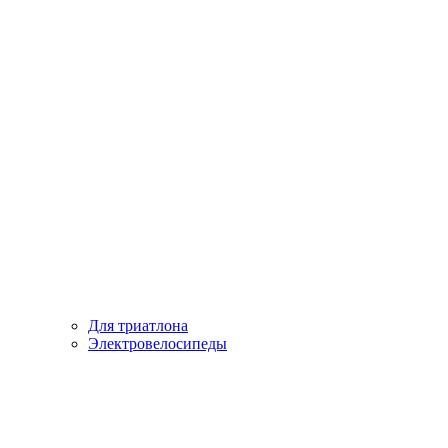
Для триатлона
Электровелосипеды