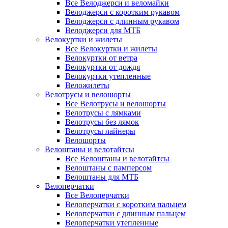
Все Велоджерси и веломайки
Велоджерси с коротким рукавом
Велоджерси с длинным рукавом
Велоджерси для МТБ
Велокуртки и жилеты
Все Велокуртки и жилеты
Велокуртки от ветра
Велокуртки от дождя
Велокуртки утепленные
Веложилеты
Велотрусы и велошорты
Все Велотрусы и велошорты
Велотрусы с лямками
Велотрусы без лямок
Велотрусы лайнеры
Велошорты
Велоштаны и велотайтсы
Все Велоштаны и велотайтсы
Велоштаны с памперсом
Велоштаны для МТБ
Велоперчатки
Все Велоперчатки
Велоперчатки с коротким пальцем
Велоперчатки с длинным пальцем
Велоперчатки утепленные