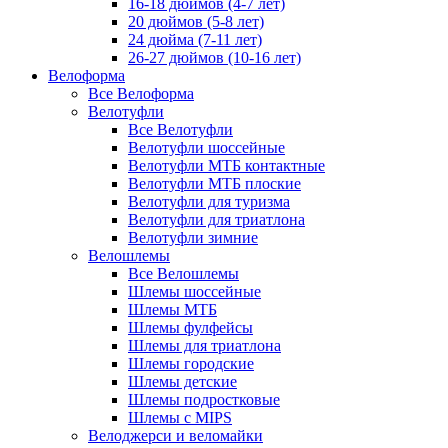
16-18 дюймов (4-7 лет)
20 дюймов (5-8 лет)
24 дюйма (7-11 лет)
26-27 дюймов (10-16 лет)
Велоформа
Все Велоформа
Велотуфли
Все Велотуфли
Велотуфли шоссейные
Велотуфли МТБ контактные
Велотуфли МТБ плоские
Велотуфли для туризма
Велотуфли для триатлона
Велотуфли зимние
Велошлемы
Все Велошлемы
Шлемы шоссейные
Шлемы МТБ
Шлемы фулфейсы
Шлемы для триатлона
Шлемы городские
Шлемы детские
Шлемы подростковые
Шлемы с MIPS
Велоджерси и веломайки