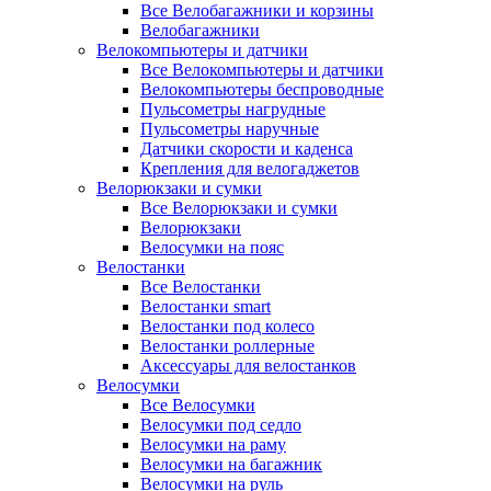
Все Велобагажники и корзины
Велобагажники
Велокомпьютеры и датчики
Все Велокомпьютеры и датчики
Велокомпьютеры беспроводные
Пульсометры нагрудные
Пульсометры наручные
Датчики скорости и каденса
Крепления для велогаджетов
Велорюкзаки и сумки
Все Велорюкзаки и сумки
Велорюкзаки
Велосумки на пояс
Велостанки
Все Велостанки
Велостанки smart
Велостанки под колесо
Велостанки роллерные
Аксессуары для велостанков
Велосумки
Все Велосумки
Велосумки под седло
Велосумки на раму
Велосумки на багажник
Велосумки на руль