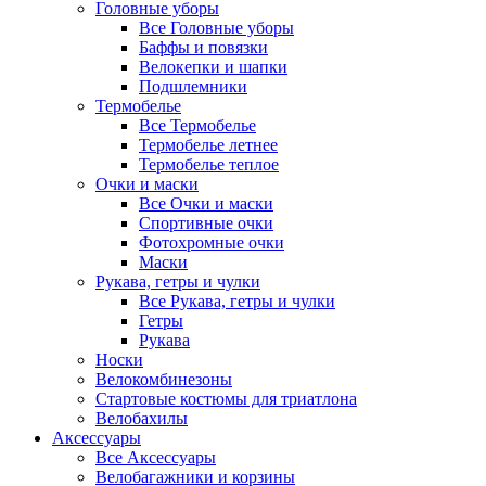
Головные уборы
Все Головные уборы
Баффы и повязки
Велокепки и шапки
Подшлемники
Термобелье
Все Термобелье
Термобелье летнее
Термобелье теплое
Очки и маски
Все Очки и маски
Спортивные очки
Фотохромные очки
Маски
Рукава, гетры и чулки
Все Рукава, гетры и чулки
Гетры
Рукава
Носки
Велокомбинезоны
Стартовые костюмы для триатлона
Велобахилы
Аксессуары
Все Аксессуары
Велобагажники и корзины