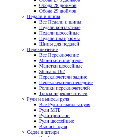
Обода 28 дюймов
Обода 29 дюймов
Педали и шипы
Все Педали и шипы
Педали контактные
Педали шоссейные
Педали платформы
Шипы для педалей
Переключение
Все Переключение
Манетки и шифтеры
Манетки шоссейные
Shimano Di2
Переключатели задние
Переключатели передние
Ролики переключателей
Тросы переключателей
Рули и выносы руля
Все Рули и выносы руля
Рули МТБ
Рули триатлон
Рули шоссейные
Выносы руля
Седла и штыри