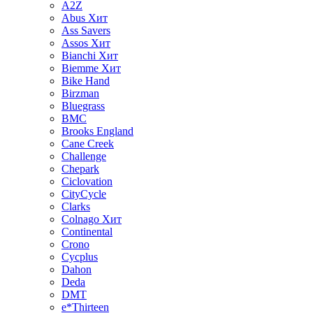
A2Z
Abus
Хит
Ass Savers
Assos
Хит
Bianchi
Хит
Biemme
Хит
Bike Hand
Birzman
Bluegrass
BMC
Brooks England
Cane Creek
Challenge
Chepark
Ciclovation
CityCycle
Clarks
Colnago
Хит
Continental
Crono
Cycplus
Dahon
Deda
DMT
e*Thirteen