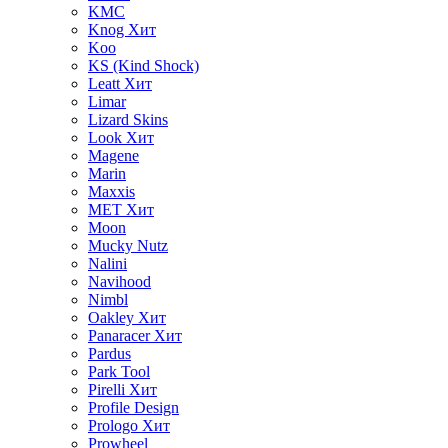
KMC
Knog
Хит
Koo
KS (Kind Shock)
Leatt
Хит
Limar
Lizard Skins
Look
Хит
Magene
Marin
Maxxis
MET
Хит
Moon
Mucky Nutz
Nalini
Navihood
Nimbl
Oakley
Хит
Panaracer
Хит
Pardus
Park Tool
Pirelli
Хит
Profile Design
Prologo
Хит
Prowheel