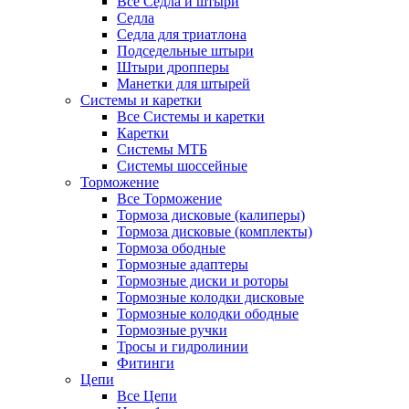
Все Седла и штыри
Седла
Седла для триатлона
Подседельные штыри
Штыри дропперы
Манетки для штырей
Системы и каретки
Все Системы и каретки
Каретки
Системы МТБ
Системы шоссейные
Торможение
Все Торможение
Тормоза дисковые (калиперы)
Тормоза дисковые (комплекты)
Тормоза ободные
Тормозные адаптеры
Тормозные диски и роторы
Тормозные колодки дисковые
Тормозные колодки ободные
Тормозные ручки
Тросы и гидролинии
Фитинги
Цепи
Все Цепи