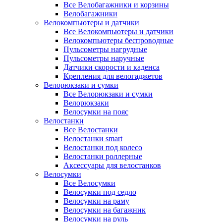
Все Велобагажники и корзины
Велобагажники
Велокомпьютеры и датчики
Все Велокомпьютеры и датчики
Велокомпьютеры беспроводные
Пульсометры нагрудные
Пульсометры наручные
Датчики скорости и каденса
Крепления для велогаджетов
Велорюкзаки и сумки
Все Велорюкзаки и сумки
Велорюкзаки
Велосумки на пояс
Велостанки
Все Велостанки
Велостанки smart
Велостанки под колесо
Велостанки роллерные
Аксессуары для велостанков
Велосумки
Все Велосумки
Велосумки под седло
Велосумки на раму
Велосумки на багажник
Велосумки на руль