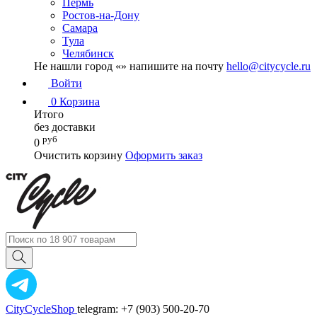
Пермь
Ростов-на-Дону
Самара
Тула
Челябинск
Не нашли город «
» напишите на почту
hello@citycycle.ru
Войти
0
Корзина
Итого
без доставки
руб
0
Очистить корзину
Оформить заказ
CityCycleShop
telegram: +7 (903) 500-20-70