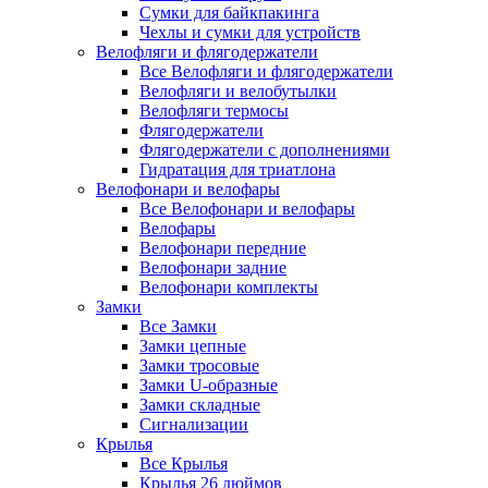
Сумки для байкпакинга
Чехлы и сумки для устройств
Велофляги и флягодержатели
Все Велофляги и флягодержатели
Велофляги и велобутылки
Велофляги термосы
Флягодержатели
Флягодержатели с дополнениями
Гидратация для триатлона
Велофонари и велофары
Все Велофонари и велофары
Велофары
Велофонари передние
Велофонари задние
Велофонари комплекты
Замки
Все Замки
Замки цепные
Замки тросовые
Замки U-образные
Замки складные
Сигнализации
Крылья
Все Крылья
Крылья 26 дюймов