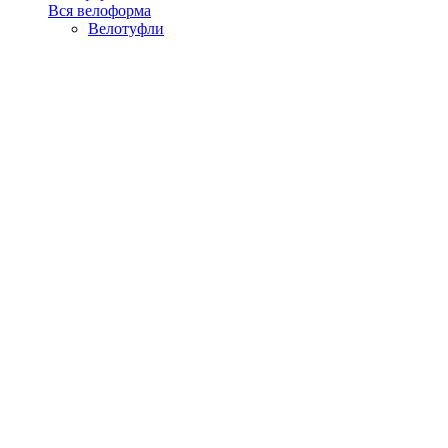
Вся велоформа
Велотуфли