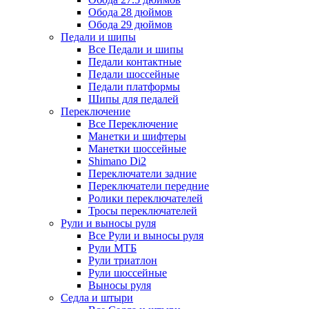
Обода 28 дюймов
Обода 29 дюймов
Педали и шипы
Все Педали и шипы
Педали контактные
Педали шоссейные
Педали платформы
Шипы для педалей
Переключение
Все Переключение
Манетки и шифтеры
Манетки шоссейные
Shimano Di2
Переключатели задние
Переключатели передние
Ролики переключателей
Тросы переключателей
Рули и выносы руля
Все Рули и выносы руля
Рули МТБ
Рули триатлон
Рули шоссейные
Выносы руля
Седла и штыри