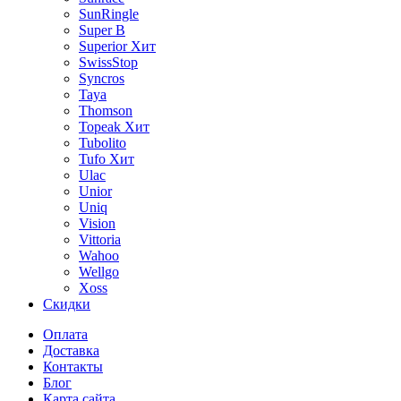
SunRingle
Super B
Superior
Хит
SwissStop
Syncros
Taya
Thomson
Topeak
Хит
Tubolito
Tufo
Хит
Ulac
Unior
Uniq
Vision
Vittoria
Wahoo
Wellgo
Xoss
Скидки
Оплата
Доставка
Контакты
Блог
Карта сайта