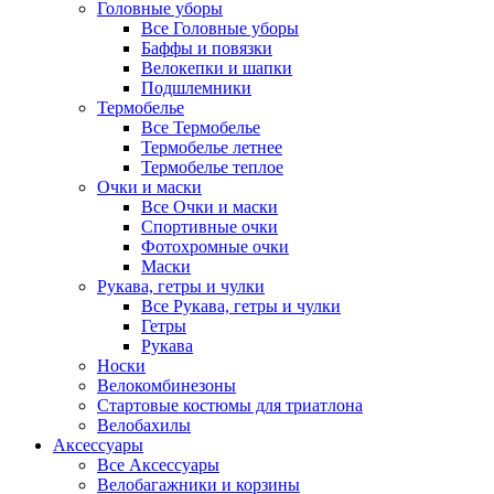
Головные уборы
Все Головные уборы
Баффы и повязки
Велокепки и шапки
Подшлемники
Термобелье
Все Термобелье
Термобелье летнее
Термобелье теплое
Очки и маски
Все Очки и маски
Спортивные очки
Фотохромные очки
Маски
Рукава, гетры и чулки
Все Рукава, гетры и чулки
Гетры
Рукава
Носки
Велокомбинезоны
Стартовые костюмы для триатлона
Велобахилы
Аксессуары
Все Аксессуары
Велобагажники и корзины