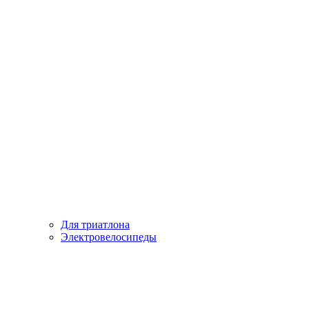
Для триатлона
Электровелосипеды