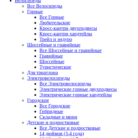
Велосипеды
Все Велосипеды
Горные
Все Горные
Любительские
Кросс-кантри двухподвесы
Кросс-кантри хардтейлы
Трейл и эндуро
Шоссейные и гравийные
Все Шоссейные и гравийные
Гравийные
Шоссейные
Туристические
Для триатлона
Электровелосипеды
Все Электровелосипеды
Электрические горные двухподвесы
Электрические горные хардтейлы
Городские
Все Городские
Гибридные
Складные и мини
Детские и подростковые
Все Детские и подростковые
14 дюймов (3-4 года)