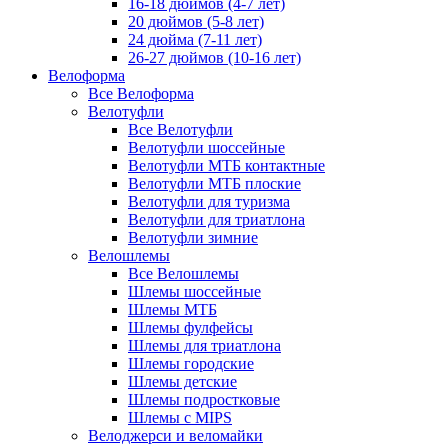
16-18 дюймов (4-7 лет)
20 дюймов (5-8 лет)
24 дюйма (7-11 лет)
26-27 дюймов (10-16 лет)
Велоформа
Все Велоформа
Велотуфли
Все Велотуфли
Велотуфли шоссейные
Велотуфли МТБ контактные
Велотуфли МТБ плоские
Велотуфли для туризма
Велотуфли для триатлона
Велотуфли зимние
Велошлемы
Все Велошлемы
Шлемы шоссейные
Шлемы МТБ
Шлемы фулфейсы
Шлемы для триатлона
Шлемы городские
Шлемы детские
Шлемы подростковые
Шлемы с MIPS
Велоджерси и веломайки