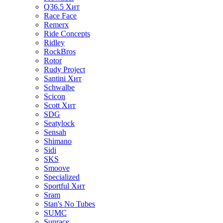
Q36.5
Хит
Race Face
Remerx
Ride Concepts
Ridley
RockBros
Rotor
Rudy Project
Santini
Хит
Schwalbe
Scicon
Scott
Хит
SDG
Seatylock
Sensah
Shimano
Sidi
SKS
Smoove
Specialized
Sportful
Хит
Sram
Stan's No Tubes
SUMC
Sunrace