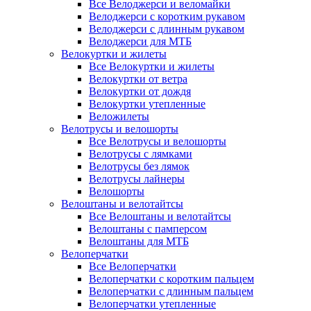
Все Велоджерси и веломайки
Велоджерси с коротким рукавом
Велоджерси с длинным рукавом
Велоджерси для МТБ
Велокуртки и жилеты
Все Велокуртки и жилеты
Велокуртки от ветра
Велокуртки от дождя
Велокуртки утепленные
Веложилеты
Велотрусы и велошорты
Все Велотрусы и велошорты
Велотрусы с лямками
Велотрусы без лямок
Велотрусы лайнеры
Велошорты
Велоштаны и велотайтсы
Все Велоштаны и велотайтсы
Велоштаны с памперсом
Велоштаны для МТБ
Велоперчатки
Все Велоперчатки
Велоперчатки с коротким пальцем
Велоперчатки с длинным пальцем
Велоперчатки утепленные