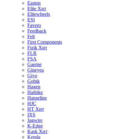
Easton
Elite
Хит
Elitewheels
ESI
Favero
Feedback
Felt
First Components
Fizik
Хит
FLR
FSA
Gaerne
Gineyea
Giyo
Gobik
Hagen
Haibike
Hanseline
HJC
HT
Хит
IXS
Jagwire
K-Edge
Kask
Хит
Kenda