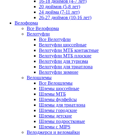
16-18 дюймов (4-7 лет)
20 дюймов (5-8 лет)
24 дюйма (7-11 лет)
26-27 дюймов (10-16 лет)
Велоформа
Все Велоформа
Велотуфли
Все Велотуфли
Велотуфли шоссейные
Велотуфли МТБ контактные
Велотуфли МТБ плоские
Велотуфли для туризма
Велотуфли для триатлона
Велотуфли зимние
Велошлемы
Все Велошлемы
Шлемы шоссейные
Шлемы МТБ
Шлемы фулфейсы
Шлемы для триатлона
Шлемы городские
Шлемы детские
Шлемы подростковые
Шлемы с MIPS
Велоджерси и веломайки