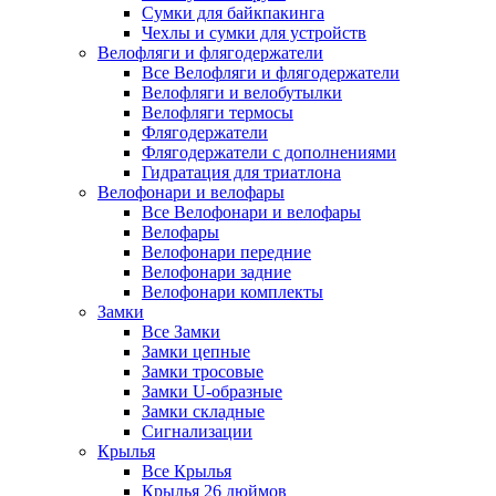
Сумки для байкпакинга
Чехлы и сумки для устройств
Велофляги и флягодержатели
Все Велофляги и флягодержатели
Велофляги и велобутылки
Велофляги термосы
Флягодержатели
Флягодержатели с дополнениями
Гидратация для триатлона
Велофонари и велофары
Все Велофонари и велофары
Велофары
Велофонари передние
Велофонари задние
Велофонари комплекты
Замки
Все Замки
Замки цепные
Замки тросовые
Замки U-образные
Замки складные
Сигнализации
Крылья
Все Крылья
Крылья 26 дюймов