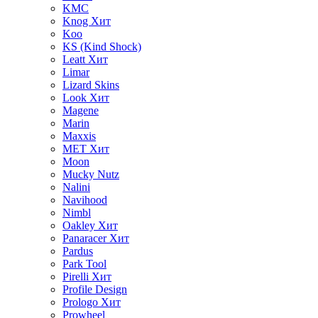
KMC
Knog
Хит
Koo
KS (Kind Shock)
Leatt
Хит
Limar
Lizard Skins
Look
Хит
Magene
Marin
Maxxis
MET
Хит
Moon
Mucky Nutz
Nalini
Navihood
Nimbl
Oakley
Хит
Panaracer
Хит
Pardus
Park Tool
Pirelli
Хит
Profile Design
Prologo
Хит
Prowheel