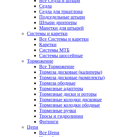
Все Седла и штыри
Седла
Седла для триатлона
Подседельные штыри
Штыри дропперы
Манетки для штырей
Системы и каретки
Все Системы и каретки
Каретки
Системы МТБ
Системы шоссейные
Торможение
Все Торможение
Тормоза дисковые (калиперы)
Тормоза дисковые (комплекты)
Тормоза ободные
Тормозные адаптеры
Тормозные диски и роторы
Тормозные колодки дисковые
Тормозные колодки ободные
Тормозные ручки
Тросы и гидролинии
Фитинги
Цепи
Все Цепи