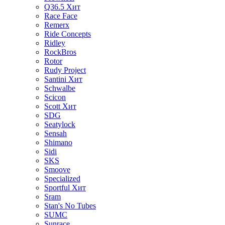
Q36.5
Хит
Race Face
Remerx
Ride Concepts
Ridley
RockBros
Rotor
Rudy Project
Santini
Хит
Schwalbe
Scicon
Scott
Хит
SDG
Seatylock
Sensah
Shimano
Sidi
SKS
Smoove
Specialized
Sportful
Хит
Sram
Stan's No Tubes
SUMC
Sunrace