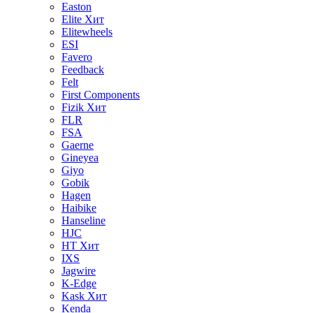
Easton
Elite
Хит
Elitewheels
ESI
Favero
Feedback
Felt
First Components
Fizik
Хит
FLR
FSA
Gaerne
Gineyea
Giyo
Gobik
Hagen
Haibike
Hanseline
HJC
HT
Хит
IXS
Jagwire
K-Edge
Kask
Хит
Kenda