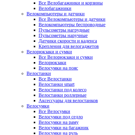
Все Велобагажники и корзины
Велобагажники
Велокомпьютеры и датчики
Все Велокомпьютеры и датчики
Велокомпьютеры беспроводные
Пульсометры нагрудные
Пульсометры наручные
Датчики скорости и каденса
Крепления для велогаджетов
Велорюкзаки и сумки
Все Велорюкзаки и сумки
Велорюкзаки
Велосумки на пояс
Велостанки
Все Велостанки
Велостанки smart
Велостанки под колесо
Велостанки роллерные
Аксессуары для велостанков
Велосумки
Все Велосумки
Велосумки под седло
Велосумки на раму
Велосумки на багажник
Велосумки на руль