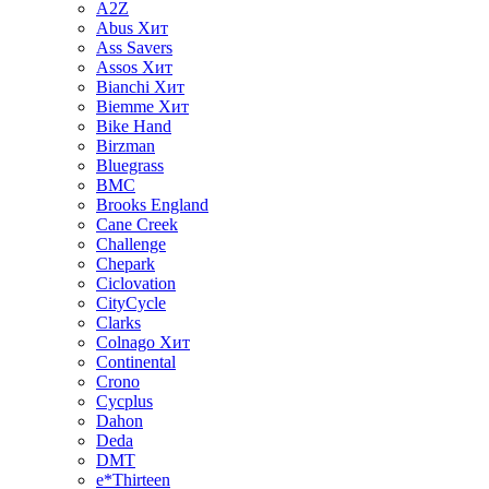
A2Z
Abus
Хит
Ass Savers
Assos
Хит
Bianchi
Хит
Biemme
Хит
Bike Hand
Birzman
Bluegrass
BMC
Brooks England
Cane Creek
Challenge
Chepark
Ciclovation
CityCycle
Clarks
Colnago
Хит
Continental
Crono
Cycplus
Dahon
Deda
DMT
e*Thirteen