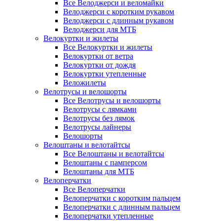
Все Велоджерси и веломайки
Велоджерси с коротким рукавом
Велоджерси с длинным рукавом
Велоджерси для МТБ
Велокуртки и жилеты
Все Велокуртки и жилеты
Велокуртки от ветра
Велокуртки от дождя
Велокуртки утепленные
Веложилеты
Велотрусы и велошорты
Все Велотрусы и велошорты
Велотрусы с лямками
Велотрусы без лямок
Велотрусы лайнеры
Велошорты
Велоштаны и велотайтсы
Все Велоштаны и велотайтсы
Велоштаны с памперсом
Велоштаны для МТБ
Велоперчатки
Все Велоперчатки
Велоперчатки с коротким пальцем
Велоперчатки с длинным пальцем
Велоперчатки утепленные