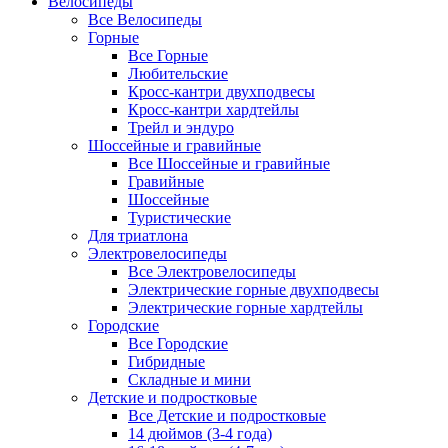
Велосипеды
Все Велосипеды
Горные
Все Горные
Любительские
Кросс-кантри двухподвесы
Кросс-кантри хардтейлы
Трейл и эндуро
Шоссейные и гравийные
Все Шоссейные и гравийные
Гравийные
Шоссейные
Туристические
Для триатлона
Электровелосипеды
Все Электровелосипеды
Электрические горные двухподвесы
Электрические горные хардтейлы
Городские
Все Городские
Гибридные
Складные и мини
Детские и подростковые
Все Детские и подростковые
14 дюймов (3-4 года)