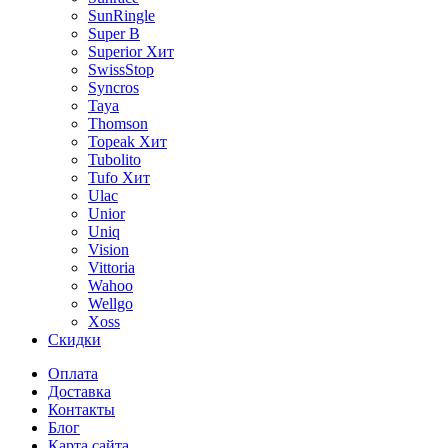
SunRingle
Super B
Superior
Хит
SwissStop
Syncros
Taya
Thomson
Topeak
Хит
Tubolito
Tufo
Хит
Ulac
Unior
Uniq
Vision
Vittoria
Wahoo
Wellgo
Xoss
Скидки
Оплата
Доставка
Контакты
Блог
Карта сайта