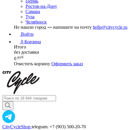
Пермь
Ростов-на-Дону
Самара
Тула
Челябинск
Не нашли город «
» напишите на почту
hello@citycycle.ru
Войти
0
Корзина
Итого
без доставки
руб
0
Очистить корзину
Оформить заказ
CityCycleShop
telegram: +7 (903) 500-20-70