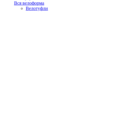
Вся велоформа
Велотуфли