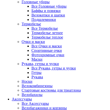
Головные уборы
Все Головные уборы
Баффы и повязки
Велокепки и шапки
Подшлемники
Термобелье
Все Термобелье
Термобелье летнее
Термобелье теплое
Очки и маски
Все Очки и маски
Спортивные очки
Фотохромные очки
Маски
Рукава, гетры и чулки
Все Рукава, гетры и чулки
Гетры
Рукава
Носки
Велокомбинезоны
Стартовые костюмы для триатлона
Велобахилы
Аксессуары
Все Аксессуары
Велобагажники и корзины