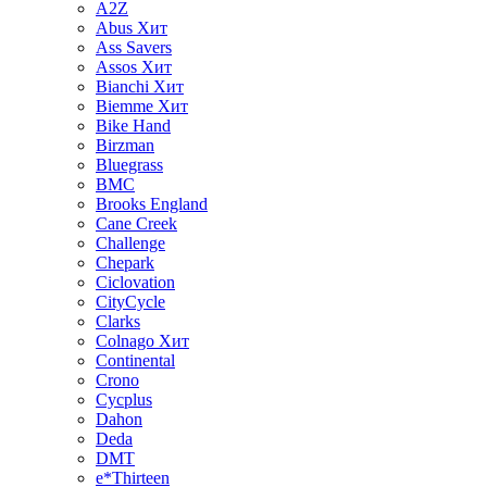
A2Z
Abus
Хит
Ass Savers
Assos
Хит
Bianchi
Хит
Biemme
Хит
Bike Hand
Birzman
Bluegrass
BMC
Brooks England
Cane Creek
Challenge
Chepark
Ciclovation
CityCycle
Clarks
Colnago
Хит
Continental
Crono
Cycplus
Dahon
Deda
DMT
e*Thirteen