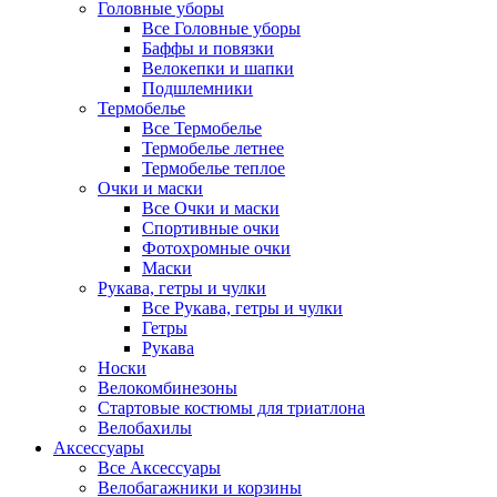
Головные уборы
Все Головные уборы
Баффы и повязки
Велокепки и шапки
Подшлемники
Термобелье
Все Термобелье
Термобелье летнее
Термобелье теплое
Очки и маски
Все Очки и маски
Спортивные очки
Фотохромные очки
Маски
Рукава, гетры и чулки
Все Рукава, гетры и чулки
Гетры
Рукава
Носки
Велокомбинезоны
Стартовые костюмы для триатлона
Велобахилы
Аксессуары
Все Аксессуары
Велобагажники и корзины