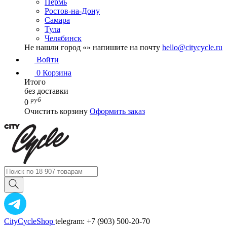
Пермь
Ростов-на-Дону
Самара
Тула
Челябинск
Не нашли город «
» напишите на почту
hello@citycycle.ru
Войти
0
Корзина
Итого
без доставки
руб
0
Очистить корзину
Оформить заказ
CityCycleShop
telegram: +7 (903) 500-20-70