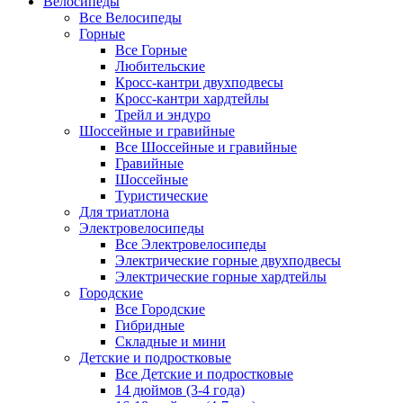
Велосипеды
Все Велосипеды
Горные
Все Горные
Любительские
Кросс-кантри двухподвесы
Кросс-кантри хардтейлы
Трейл и эндуро
Шоссейные и гравийные
Все Шоссейные и гравийные
Гравийные
Шоссейные
Туристические
Для триатлона
Электровелосипеды
Все Электровелосипеды
Электрические горные двухподвесы
Электрические горные хардтейлы
Городские
Все Городские
Гибридные
Складные и мини
Детские и подростковые
Все Детские и подростковые
14 дюймов (3-4 года)