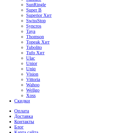
SunRingle
Super B
Superior
Хит
SwissStop
Syncros
Taya
Thomson
Topeak
Хит
Tubolito
Tufo
Хит
Ulac
Unior
Uniq
Vision
Vittoria
Wahoo
Wellgo
Xoss
Скидки
Оплата
Доставка
Контакты
Блог
Карта сайта