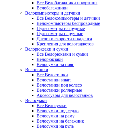
Все Велобагажники и корзины
Велобагажники
Велокомпьютеры и датчики
Все Велокомпьютеры и датчики
Велокомпьютеры беспроводные
Пульсометры нагрудные
Пульсометры наручные
Датчики скорости и каденса
Крепления для велогаджетов
Велорюкзаки и сумки
Все Велорюкзаки и сумки
Велорюкзаки
Велосумки на пояс
Велостанки
Все Велостанки
Велостанки smart
Велостанки под колесо
Велостанки роллерные
Аксессуары для велостанков
Велосумки
Все Велосумки
Велосумки под седло
Велосумки на раму
Велосумки на багажник
Велосумки на руль