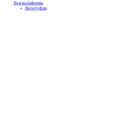
Вся велоформа
Велотуфли