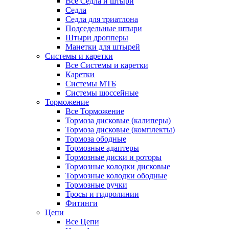
Все Седла и штыри
Седла
Седла для триатлона
Подседельные штыри
Штыри дропперы
Манетки для штырей
Системы и каретки
Все Системы и каретки
Каретки
Системы МТБ
Системы шоссейные
Торможение
Все Торможение
Тормоза дисковые (калиперы)
Тормоза дисковые (комплекты)
Тормоза ободные
Тормозные адаптеры
Тормозные диски и роторы
Тормозные колодки дисковые
Тормозные колодки ободные
Тормозные ручки
Тросы и гидролинии
Фитинги
Цепи
Все Цепи