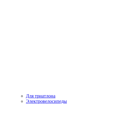
Для триатлона
Электровелосипеды