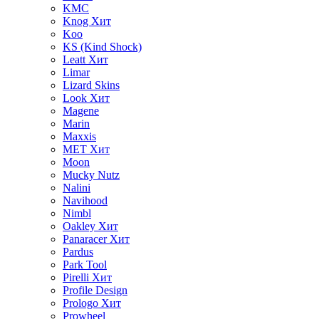
KMC
Knog
Хит
Koo
KS (Kind Shock)
Leatt
Хит
Limar
Lizard Skins
Look
Хит
Magene
Marin
Maxxis
MET
Хит
Moon
Mucky Nutz
Nalini
Navihood
Nimbl
Oakley
Хит
Panaracer
Хит
Pardus
Park Tool
Pirelli
Хит
Profile Design
Prologo
Хит
Prowheel