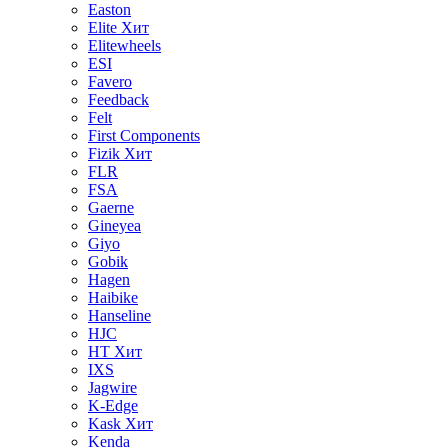
Easton
Elite
Хит
Elitewheels
ESI
Favero
Feedback
Felt
First Components
Fizik
Хит
FLR
FSA
Gaerne
Gineyea
Giyo
Gobik
Hagen
Haibike
Hanseline
HJC
HT
Хит
IXS
Jagwire
K-Edge
Kask
Хит
Kenda