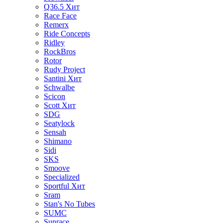
Q36.5
Хит
Race Face
Remerx
Ride Concepts
Ridley
RockBros
Rotor
Rudy Project
Santini
Хит
Schwalbe
Scicon
Scott
Хит
SDG
Seatylock
Sensah
Shimano
Sidi
SKS
Smoove
Specialized
Sportful
Хит
Sram
Stan's No Tubes
SUMC
Sunrace