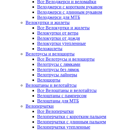
Все Велоджерси и веломайки
Велоджерси с коротким рукавом
Велоджерси с длинным рукавом
Велоджерси для МТБ
Велокуртки и жилеты
Все Велокуртки и жилеты
Велокуртки от ветра
Велокуртки от дождя
Велокуртки утепленные
Веложилеты
Велотрусы и велошорты
Все Велотрусы и велошорты
Велотрусы с лямками
Велотрусы без лямок
Велотрусы лайнеры
Велошорты
Велоштаны и велотайтсы
Все Велоштаны и велотайтсы
Велоштаны с памперсом
Велоштаны для МТБ
Велоперчатки
Все Велоперчатки
Велоперчатки с коротким пальцем
Велоперчатки с длинным пальцем
Велоперчатки утепленные