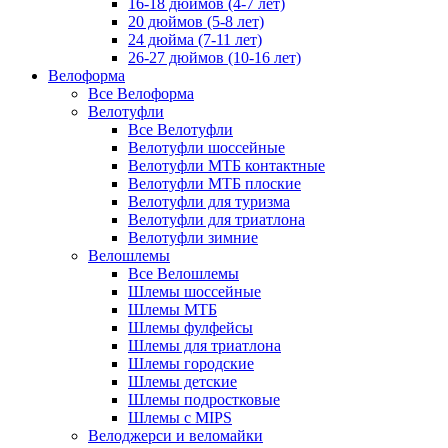
16-18 дюймов (4-7 лет)
20 дюймов (5-8 лет)
24 дюйма (7-11 лет)
26-27 дюймов (10-16 лет)
Велоформа
Все Велоформа
Велотуфли
Все Велотуфли
Велотуфли шоссейные
Велотуфли МТБ контактные
Велотуфли МТБ плоские
Велотуфли для туризма
Велотуфли для триатлона
Велотуфли зимние
Велошлемы
Все Велошлемы
Шлемы шоссейные
Шлемы МТБ
Шлемы фулфейсы
Шлемы для триатлона
Шлемы городские
Шлемы детские
Шлемы подростковые
Шлемы с MIPS
Велоджерси и веломайки