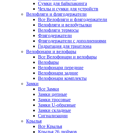
Сумки для байкпакинга
Чехлы и сумки для устройств
Велофляги и флягодержатели
Все Велофляги и флягодержатели
Велофляги и велобутылки
Велофляги термосы
Флягодержатели
Флягодержатели с дополнениями
Гидратация для триатлона
Велофонари и велофары
Все Велофонари и велофары
Велофары
Велофонари передние
Велофонари задние
Велофонари комплекты
Замки
Все Замки
Замки цепные
Замки тросовые
Замки U-образные
Замки складные
Сигнализации
Крылья
Все Крылья
Крылья 26 дюймов