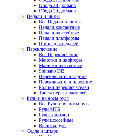
Обода 28 дюймов
Обода 29 дюймов
Педали и шипы
Все Педали и шипы
Педали контактные
Педали шоссейные
Педали платформы
Шипы для педалей
Переключение
Все Переключение
Манетки и шифтеры
Манетки шоссейные
Shimano Di2
Переключатели задние
Переключатели передние
Ролики переключателей
Тросы переключателей
Рули и выносы руля
Все Рули и выносы руля
Рули МТБ
Рули триатлон
Рули шоссейные
Выносы руля
Седла и штыри