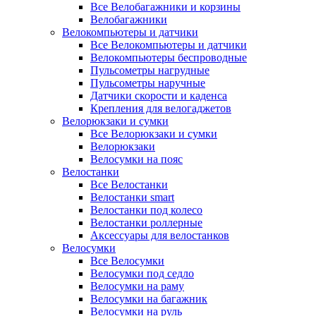
Все Велобагажники и корзины
Велобагажники
Велокомпьютеры и датчики
Все Велокомпьютеры и датчики
Велокомпьютеры беспроводные
Пульсометры нагрудные
Пульсометры наручные
Датчики скорости и каденса
Крепления для велогаджетов
Велорюкзаки и сумки
Все Велорюкзаки и сумки
Велорюкзаки
Велосумки на пояс
Велостанки
Все Велостанки
Велостанки smart
Велостанки под колесо
Велостанки роллерные
Аксессуары для велостанков
Велосумки
Все Велосумки
Велосумки под седло
Велосумки на раму
Велосумки на багажник
Велосумки на руль