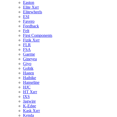
Easton
Elite
Хит
Elitewheels
ESI
Favero
Feedback
Felt
First Components
Fizik
Хит
FLR
FSA
Gaerne
Gineyea
Giyo
Gobik
Hagen
Haibike
Hanseline
HJC
HT
Хит
IXS
Jagwire
K-Edge
Kask
Хит
Kenda