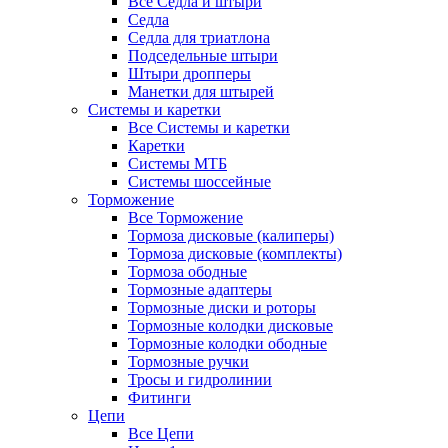
Все Седла и штыри
Седла
Седла для триатлона
Подседельные штыри
Штыри дропперы
Манетки для штырей
Системы и каретки
Все Системы и каретки
Каретки
Системы МТБ
Системы шоссейные
Торможение
Все Торможение
Тормоза дисковые (калиперы)
Тормоза дисковые (комплекты)
Тормоза ободные
Тормозные адаптеры
Тормозные диски и роторы
Тормозные колодки дисковые
Тормозные колодки ободные
Тормозные ручки
Тросы и гидролинии
Фитинги
Цепи
Все Цепи