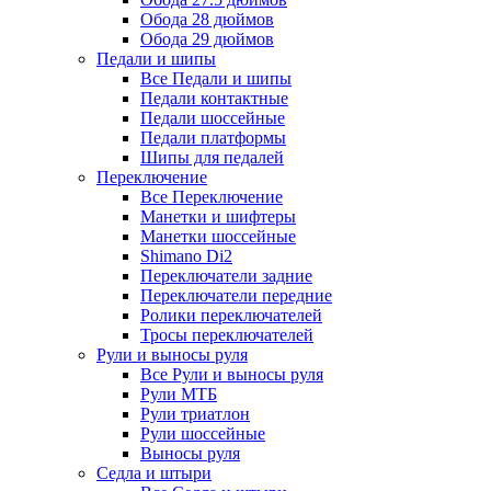
Обода 28 дюймов
Обода 29 дюймов
Педали и шипы
Все Педали и шипы
Педали контактные
Педали шоссейные
Педали платформы
Шипы для педалей
Переключение
Все Переключение
Манетки и шифтеры
Манетки шоссейные
Shimano Di2
Переключатели задние
Переключатели передние
Ролики переключателей
Тросы переключателей
Рули и выносы руля
Все Рули и выносы руля
Рули МТБ
Рули триатлон
Рули шоссейные
Выносы руля
Седла и штыри