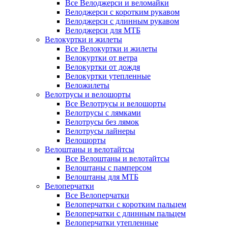
Все Велоджерси и веломайки
Велоджерси с коротким рукавом
Велоджерси с длинным рукавом
Велоджерси для МТБ
Велокуртки и жилеты
Все Велокуртки и жилеты
Велокуртки от ветра
Велокуртки от дождя
Велокуртки утепленные
Веложилеты
Велотрусы и велошорты
Все Велотрусы и велошорты
Велотрусы с лямками
Велотрусы без лямок
Велотрусы лайнеры
Велошорты
Велоштаны и велотайтсы
Все Велоштаны и велотайтсы
Велоштаны с памперсом
Велоштаны для МТБ
Велоперчатки
Все Велоперчатки
Велоперчатки с коротким пальцем
Велоперчатки с длинным пальцем
Велоперчатки утепленные