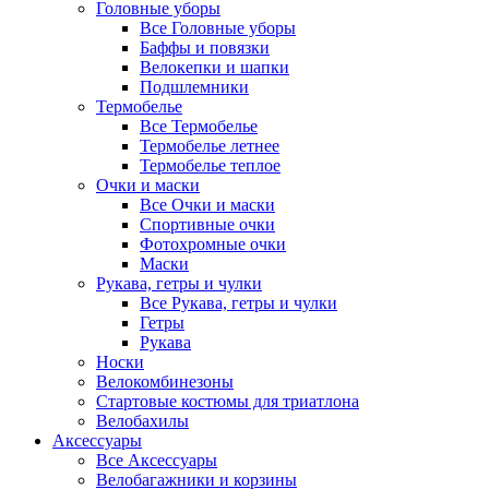
Головные уборы
Все Головные уборы
Баффы и повязки
Велокепки и шапки
Подшлемники
Термобелье
Все Термобелье
Термобелье летнее
Термобелье теплое
Очки и маски
Все Очки и маски
Спортивные очки
Фотохромные очки
Маски
Рукава, гетры и чулки
Все Рукава, гетры и чулки
Гетры
Рукава
Носки
Велокомбинезоны
Стартовые костюмы для триатлона
Велобахилы
Аксессуары
Все Аксессуары
Велобагажники и корзины