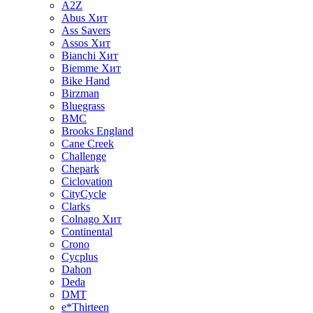
A2Z
Abus
Хит
Ass Savers
Assos
Хит
Bianchi
Хит
Biemme
Хит
Bike Hand
Birzman
Bluegrass
BMC
Brooks England
Cane Creek
Challenge
Chepark
Ciclovation
CityCycle
Clarks
Colnago
Хит
Continental
Crono
Cycplus
Dahon
Deda
DMT
e*Thirteen