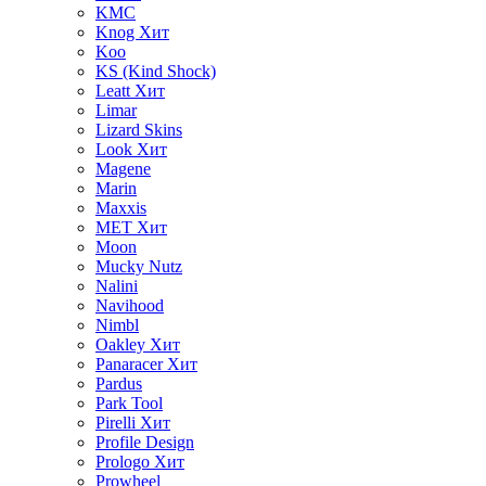
KMC
Knog
Хит
Koo
KS (Kind Shock)
Leatt
Хит
Limar
Lizard Skins
Look
Хит
Magene
Marin
Maxxis
MET
Хит
Moon
Mucky Nutz
Nalini
Navihood
Nimbl
Oakley
Хит
Panaracer
Хит
Pardus
Park Tool
Pirelli
Хит
Profile Design
Prologo
Хит
Prowheel