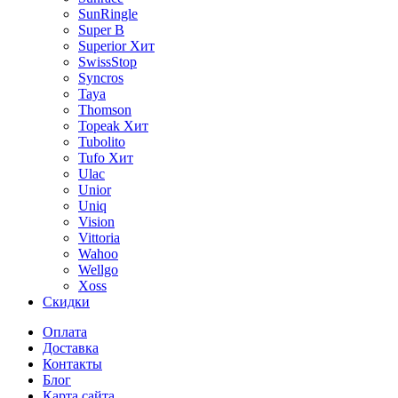
SunRingle
Super B
Superior
Хит
SwissStop
Syncros
Taya
Thomson
Topeak
Хит
Tubolito
Tufo
Хит
Ulac
Unior
Uniq
Vision
Vittoria
Wahoo
Wellgo
Xoss
Скидки
Оплата
Доставка
Контакты
Блог
Карта сайта