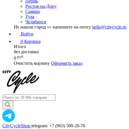
Пермь
Ростов-на-Дону
Самара
Тула
Челябинск
Не нашли город «
» напишите на почту
hello@citycycle.ru
Войти
0
Корзина
Итого
без доставки
руб
0
Очистить корзину
Оформить заказ
CityCycleShop
telegram: +7 (903) 500-20-70