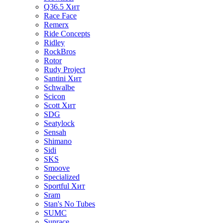
Q36.5
Хит
Race Face
Remerx
Ride Concepts
Ridley
RockBros
Rotor
Rudy Project
Santini
Хит
Schwalbe
Scicon
Scott
Хит
SDG
Seatylock
Sensah
Shimano
Sidi
SKS
Smoove
Specialized
Sportful
Хит
Sram
Stan's No Tubes
SUMC
Sunrace