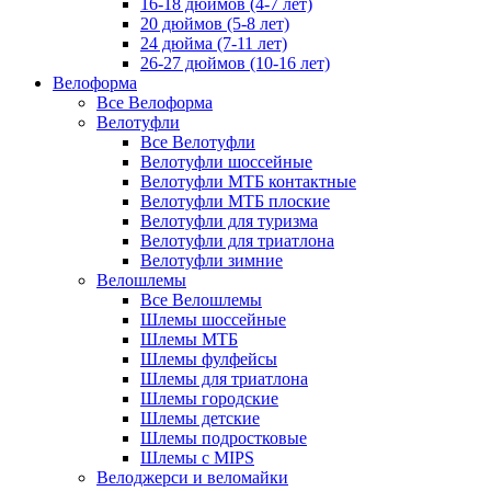
16-18 дюймов (4-7 лет)
20 дюймов (5-8 лет)
24 дюйма (7-11 лет)
26-27 дюймов (10-16 лет)
Велоформа
Все Велоформа
Велотуфли
Все Велотуфли
Велотуфли шоссейные
Велотуфли МТБ контактные
Велотуфли МТБ плоские
Велотуфли для туризма
Велотуфли для триатлона
Велотуфли зимние
Велошлемы
Все Велошлемы
Шлемы шоссейные
Шлемы МТБ
Шлемы фулфейсы
Шлемы для триатлона
Шлемы городские
Шлемы детские
Шлемы подростковые
Шлемы с MIPS
Велоджерси и веломайки