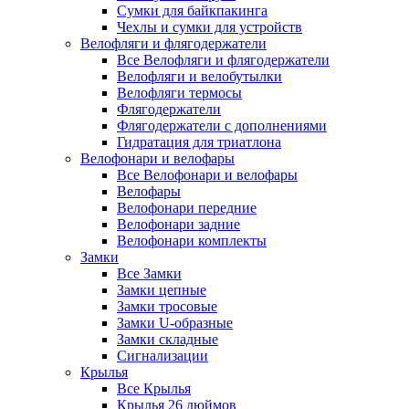
Сумки для байкпакинга
Чехлы и сумки для устройств
Велофляги и флягодержатели
Все Велофляги и флягодержатели
Велофляги и велобутылки
Велофляги термосы
Флягодержатели
Флягодержатели с дополнениями
Гидратация для триатлона
Велофонари и велофары
Все Велофонари и велофары
Велофары
Велофонари передние
Велофонари задние
Велофонари комплекты
Замки
Все Замки
Замки цепные
Замки тросовые
Замки U-образные
Замки складные
Сигнализации
Крылья
Все Крылья
Крылья 26 дюймов