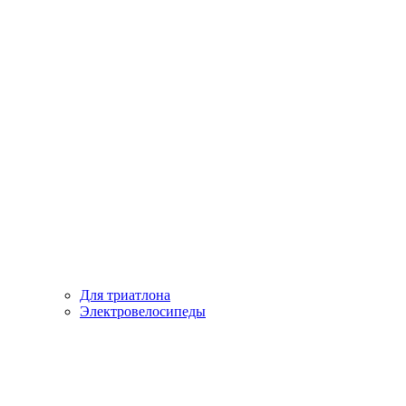
Для триатлона
Электровелосипеды