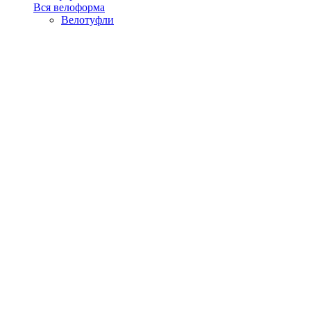
Вся велоформа
Велотуфли