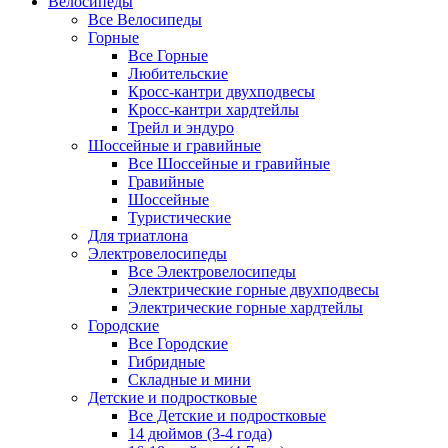
Велосипеды
Все Велосипеды
Горные
Все Горные
Любительские
Кросс-кантри двухподвесы
Кросс-кантри хардтейлы
Трейл и эндуро
Шоссейные и гравийные
Все Шоссейные и гравийные
Гравийные
Шоссейные
Туристические
Для триатлона
Электровелосипеды
Все Электровелосипеды
Электрические горные двухподвесы
Электрические горные хардтейлы
Городские
Все Городские
Гибридные
Складные и мини
Детские и подростковые
Все Детские и подростковые
14 дюймов (3-4 года)