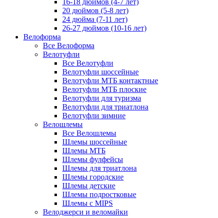
16-18 дюймов (4-7 лет)
20 дюймов (5-8 лет)
24 дюйма (7-11 лет)
26-27 дюймов (10-16 лет)
Велоформа
Все Велоформа
Велотуфли
Все Велотуфли
Велотуфли шоссейные
Велотуфли МТБ контактные
Велотуфли МТБ плоские
Велотуфли для туризма
Велотуфли для триатлона
Велотуфли зимние
Велошлемы
Все Велошлемы
Шлемы шоссейные
Шлемы МТБ
Шлемы фулфейсы
Шлемы для триатлона
Шлемы городские
Шлемы детские
Шлемы подростковые
Шлемы с MIPS
Велоджерси и веломайки