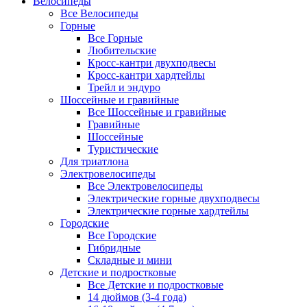
Велосипеды
Все Велосипеды
Горные
Все Горные
Любительские
Кросс-кантри двухподвесы
Кросс-кантри хардтейлы
Трейл и эндуро
Шоссейные и гравийные
Все Шоссейные и гравийные
Гравийные
Шоссейные
Туристические
Для триатлона
Электровелосипеды
Все Электровелосипеды
Электрические горные двухподвесы
Электрические горные хардтейлы
Городские
Все Городские
Гибридные
Складные и мини
Детские и подростковые
Все Детские и подростковые
14 дюймов (3-4 года)