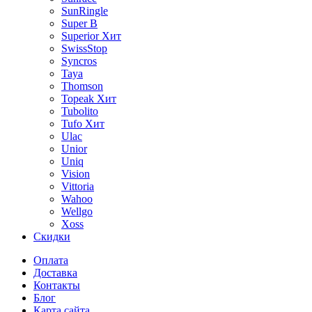
SunRingle
Super B
Superior
Хит
SwissStop
Syncros
Taya
Thomson
Topeak
Хит
Tubolito
Tufo
Хит
Ulac
Unior
Uniq
Vision
Vittoria
Wahoo
Wellgo
Xoss
Скидки
Оплата
Доставка
Контакты
Блог
Карта сайта