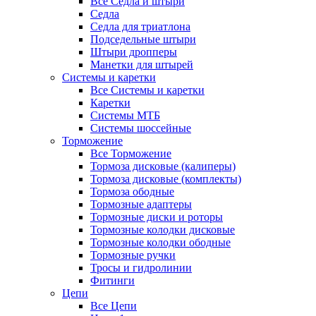
Все Седла и штыри
Седла
Седла для триатлона
Подседельные штыри
Штыри дропперы
Манетки для штырей
Системы и каретки
Все Системы и каретки
Каретки
Системы МТБ
Системы шоссейные
Торможение
Все Торможение
Тормоза дисковые (калиперы)
Тормоза дисковые (комплекты)
Тормоза ободные
Тормозные адаптеры
Тормозные диски и роторы
Тормозные колодки дисковые
Тормозные колодки ободные
Тормозные ручки
Тросы и гидролинии
Фитинги
Цепи
Все Цепи