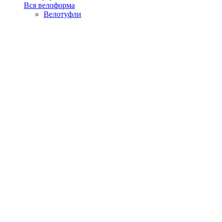
Вся велоформа
Велотуфли