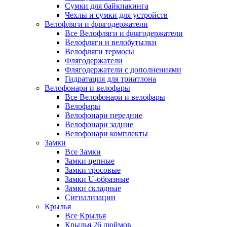
Сумки для байкпакинга
Чехлы и сумки для устройств
Велофляги и флягодержатели
Все Велофляги и флягодержатели
Велофляги и велобутылки
Велофляги термосы
Флягодержатели
Флягодержатели с дополнениями
Гидратация для триатлона
Велофонари и велофары
Все Велофонари и велофары
Велофары
Велофонари передние
Велофонари задние
Велофонари комплекты
Замки
Все Замки
Замки цепные
Замки тросовые
Замки U-образные
Замки складные
Сигнализации
Крылья
Все Крылья
Крылья 26 дюймов