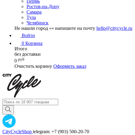
Пермь
Ростов-на-Дону
Самара
Тула
Челябинск
Не нашли город «
» напишите на почту
hello@citycycle.ru
Войти
0
Корзина
Итого
без доставки
руб
0
Очистить корзину
Оформить заказ
CityCycleShop
telegram: +7 (903) 500-20-70