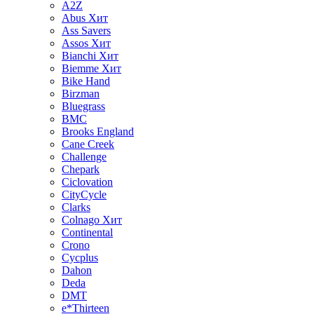
A2Z
Abus
Хит
Ass Savers
Assos
Хит
Bianchi
Хит
Biemme
Хит
Bike Hand
Birzman
Bluegrass
BMC
Brooks England
Cane Creek
Challenge
Chepark
Ciclovation
CityCycle
Clarks
Colnago
Хит
Continental
Crono
Cycplus
Dahon
Deda
DMT
e*Thirteen