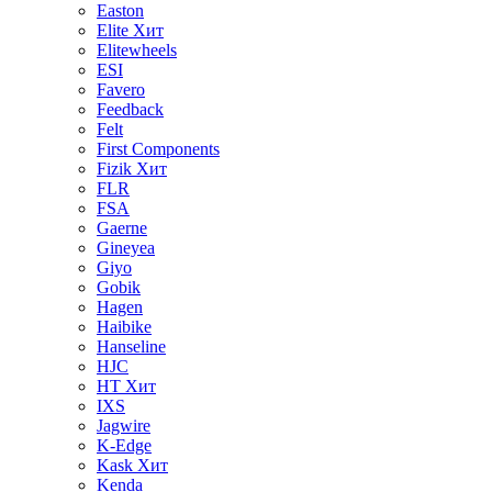
Easton
Elite
Хит
Elitewheels
ESI
Favero
Feedback
Felt
First Components
Fizik
Хит
FLR
FSA
Gaerne
Gineyea
Giyo
Gobik
Hagen
Haibike
Hanseline
HJC
HT
Хит
IXS
Jagwire
K-Edge
Kask
Хит
Kenda