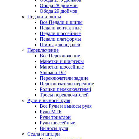
Обода 28 дюймов
Обода 29 дюймов
Педали и шипы
Все Педали и шипы
Педали контактные
Педали шоссейные
Педали платформы
Шипы для педалей
Переключение
Все Переключение
Манетки и шифтеры
Манетки шоссейные
Shimano Di2
Переключатели задние
Переключатели передние
Ролики переключателей
Тросы переключателей
Рули и выносы руля
Все Рули и выносы руля
Рули МТБ
Рули триатлон
Рули шоссейные
Выносы руля
Седла и штыри