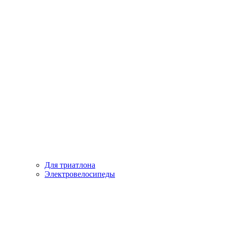
Для триатлона
Электровелосипеды