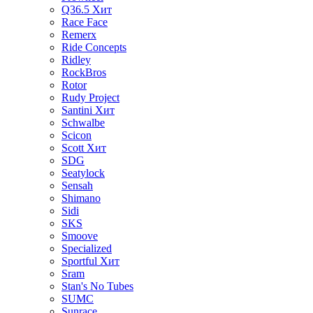
Q36.5
Хит
Race Face
Remerx
Ride Concepts
Ridley
RockBros
Rotor
Rudy Project
Santini
Хит
Schwalbe
Scicon
Scott
Хит
SDG
Seatylock
Sensah
Shimano
Sidi
SKS
Smoove
Specialized
Sportful
Хит
Sram
Stan's No Tubes
SUMC
Sunrace