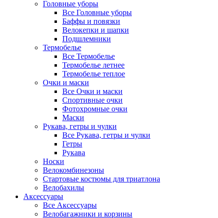
Головные уборы
Все Головные уборы
Баффы и повязки
Велокепки и шапки
Подшлемники
Термобелье
Все Термобелье
Термобелье летнее
Термобелье теплое
Очки и маски
Все Очки и маски
Спортивные очки
Фотохромные очки
Маски
Рукава, гетры и чулки
Все Рукава, гетры и чулки
Гетры
Рукава
Носки
Велокомбинезоны
Стартовые костюмы для триатлона
Велобахилы
Аксессуары
Все Аксессуары
Велобагажники и корзины