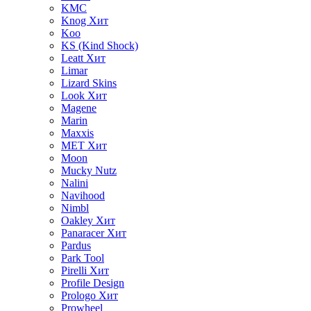
KMC
Knog
Хит
Koo
KS (Kind Shock)
Leatt
Хит
Limar
Lizard Skins
Look
Хит
Magene
Marin
Maxxis
MET
Хит
Moon
Mucky Nutz
Nalini
Navihood
Nimbl
Oakley
Хит
Panaracer
Хит
Pardus
Park Tool
Pirelli
Хит
Profile Design
Prologo
Хит
Prowheel