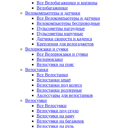
Все Велобагажники и корзины
Велобагажники
Велокомпьютеры и датчики
Все Велокомпьютеры и датчики
Велокомпьютеры беспроводные
Пульсометры нагрудные
Пульсометры наручные
Датчики скорости и каденса
Крепления для велогаджетов
Велорюкзаки и сумки
Все Велорюкзаки и сумки
Велорюкзаки
Велосумки на пояс
Велостанки
Все Велостанки
Велостанки smart
Велостанки под колесо
Велостанки роллерные
Аксессуары для велостанков
Велосумки
Все Велосумки
Велосумки под седло
Велосумки на раму
Велосумки на багажник
Велосумки на руль