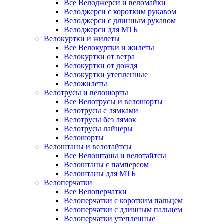
Все Велоджерси и веломайки
Велоджерси с коротким рукавом
Велоджерси с длинным рукавом
Велоджерси для МТБ
Велокуртки и жилеты
Все Велокуртки и жилеты
Велокуртки от ветра
Велокуртки от дождя
Велокуртки утепленные
Веложилеты
Велотрусы и велошорты
Все Велотрусы и велошорты
Велотрусы с лямками
Велотрусы без лямок
Велотрусы лайнеры
Велошорты
Велоштаны и велотайтсы
Все Велоштаны и велотайтсы
Велоштаны с памперсом
Велоштаны для МТБ
Велоперчатки
Все Велоперчатки
Велоперчатки с коротким пальцем
Велоперчатки с длинным пальцем
Велоперчатки утепленные