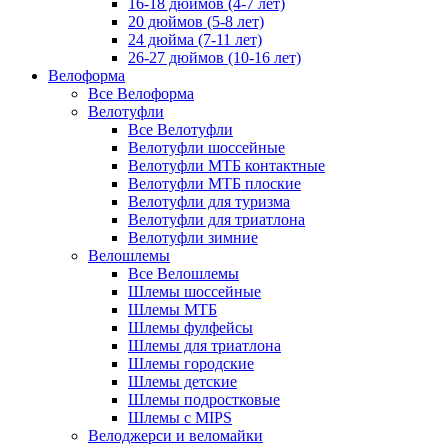
16-18 дюймов (4-7 лет)
20 дюймов (5-8 лет)
24 дюйма (7-11 лет)
26-27 дюймов (10-16 лет)
Велоформа
Все Велоформа
Велотуфли
Все Велотуфли
Велотуфли шоссейные
Велотуфли МТБ контактные
Велотуфли МТБ плоские
Велотуфли для туризма
Велотуфли для триатлона
Велотуфли зимние
Велошлемы
Все Велошлемы
Шлемы шоссейные
Шлемы МТБ
Шлемы фулфейсы
Шлемы для триатлона
Шлемы городские
Шлемы детские
Шлемы подростковые
Шлемы с MIPS
Велоджерси и веломайки