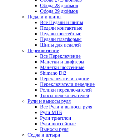
Обода 28 дюймов
Обода 29 дюймов
Педали и шипы
Все Педали и шипы
Педали контактные
Педали шоссейные
Педали платформы
Шипы для педалей
Переключение
Все Переключение
Манетки и шифтеры
Манетки шоссейные
Shimano Di2
Переключатели задние
Переключатели передние
Ролики переключателей
Тросы переключателей
Рули и выносы руля
Все Рули и выносы руля
Рули МТБ
Рули триатлон
Рули шоссейные
Выносы руля
Седла и штыри