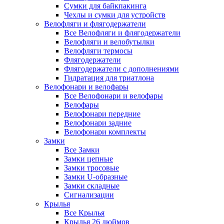
Сумки для байкпакинга
Чехлы и сумки для устройств
Велофляги и флягодержатели
Все Велофляги и флягодержатели
Велофляги и велобутылки
Велофляги термосы
Флягодержатели
Флягодержатели с дополнениями
Гидратация для триатлона
Велофонари и велофары
Все Велофонари и велофары
Велофары
Велофонари передние
Велофонари задние
Велофонари комплекты
Замки
Все Замки
Замки цепные
Замки тросовые
Замки U-образные
Замки складные
Сигнализации
Крылья
Все Крылья
Крылья 26 дюймов