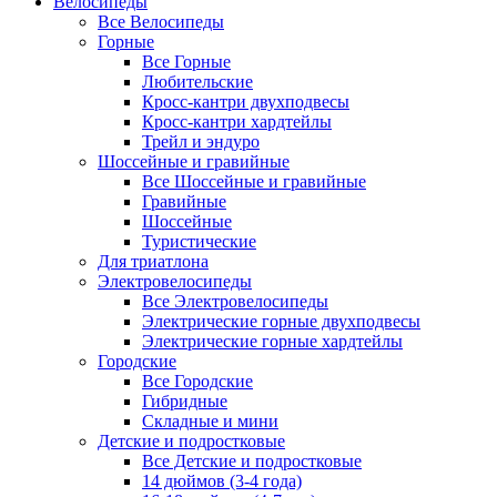
Велосипеды
Все Велосипеды
Горные
Все Горные
Любительские
Кросс-кантри двухподвесы
Кросс-кантри хардтейлы
Трейл и эндуро
Шоссейные и гравийные
Все Шоссейные и гравийные
Гравийные
Шоссейные
Туристические
Для триатлона
Электровелосипеды
Все Электровелосипеды
Электрические горные двухподвесы
Электрические горные хардтейлы
Городские
Все Городские
Гибридные
Складные и мини
Детские и подростковые
Все Детские и подростковые
14 дюймов (3-4 года)