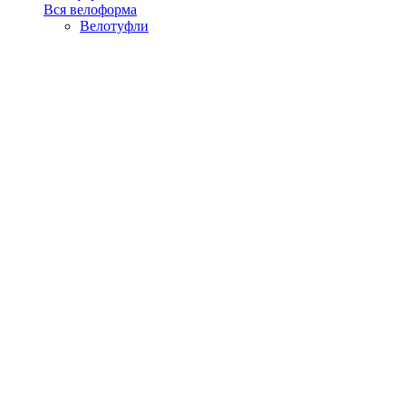
Вся велоформа
Велотуфли