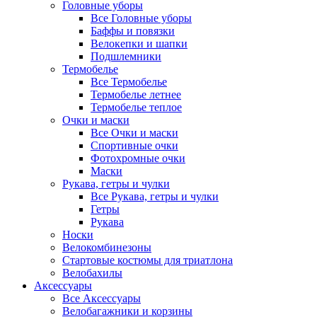
Головные уборы
Все Головные уборы
Баффы и повязки
Велокепки и шапки
Подшлемники
Термобелье
Все Термобелье
Термобелье летнее
Термобелье теплое
Очки и маски
Все Очки и маски
Спортивные очки
Фотохромные очки
Маски
Рукава, гетры и чулки
Все Рукава, гетры и чулки
Гетры
Рукава
Носки
Велокомбинезоны
Стартовые костюмы для триатлона
Велобахилы
Аксессуары
Все Аксессуары
Велобагажники и корзины