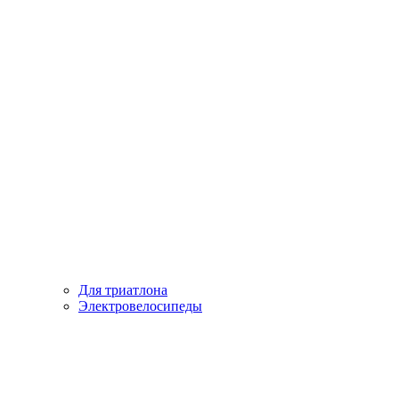
Для триатлона
Электровелосипеды