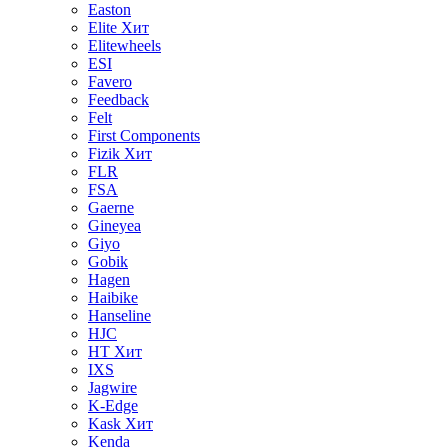
Easton
Elite
Хит
Elitewheels
ESI
Favero
Feedback
Felt
First Components
Fizik
Хит
FLR
FSA
Gaerne
Gineyea
Giyo
Gobik
Hagen
Haibike
Hanseline
HJC
HT
Хит
IXS
Jagwire
K-Edge
Kask
Хит
Kenda