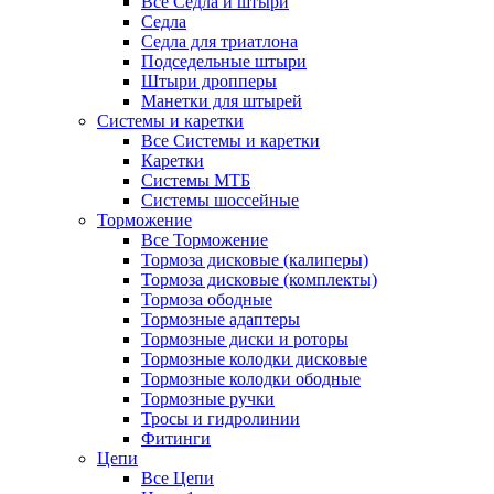
Все Седла и штыри
Седла
Седла для триатлона
Подседельные штыри
Штыри дропперы
Манетки для штырей
Системы и каретки
Все Системы и каретки
Каретки
Системы МТБ
Системы шоссейные
Торможение
Все Торможение
Тормоза дисковые (калиперы)
Тормоза дисковые (комплекты)
Тормоза ободные
Тормозные адаптеры
Тормозные диски и роторы
Тормозные колодки дисковые
Тормозные колодки ободные
Тормозные ручки
Тросы и гидролинии
Фитинги
Цепи
Все Цепи