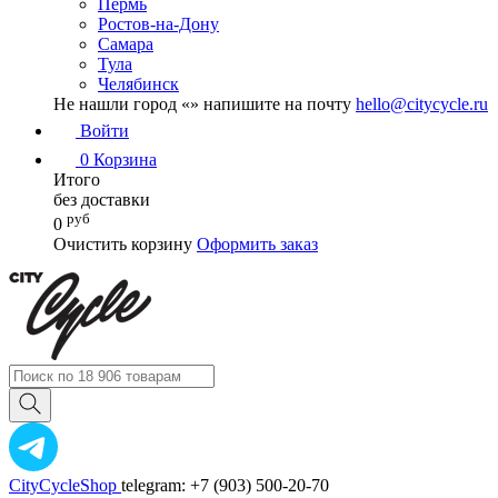
Пермь
Ростов-на-Дону
Самара
Тула
Челябинск
Не нашли город «
» напишите на почту
hello@citycycle.ru
Войти
0
Корзина
Итого
без доставки
руб
0
Очистить корзину
Оформить заказ
CityCycleShop
telegram: +7 (903) 500-20-70