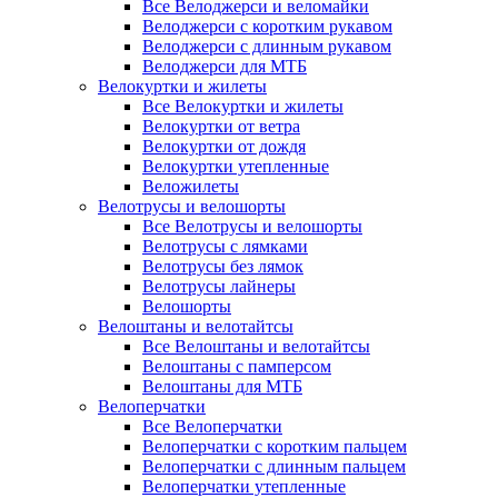
Все Велоджерси и веломайки
Велоджерси с коротким рукавом
Велоджерси с длинным рукавом
Велоджерси для МТБ
Велокуртки и жилеты
Все Велокуртки и жилеты
Велокуртки от ветра
Велокуртки от дождя
Велокуртки утепленные
Веложилеты
Велотрусы и велошорты
Все Велотрусы и велошорты
Велотрусы с лямками
Велотрусы без лямок
Велотрусы лайнеры
Велошорты
Велоштаны и велотайтсы
Все Велоштаны и велотайтсы
Велоштаны с памперсом
Велоштаны для МТБ
Велоперчатки
Все Велоперчатки
Велоперчатки с коротким пальцем
Велоперчатки с длинным пальцем
Велоперчатки утепленные