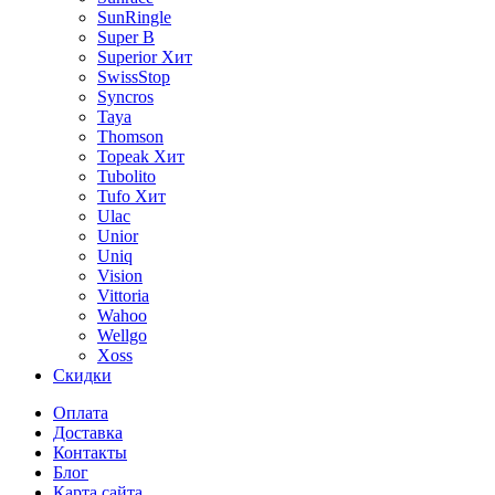
SunRingle
Super B
Superior
Хит
SwissStop
Syncros
Taya
Thomson
Topeak
Хит
Tubolito
Tufo
Хит
Ulac
Unior
Uniq
Vision
Vittoria
Wahoo
Wellgo
Xoss
Скидки
Оплата
Доставка
Контакты
Блог
Карта сайта