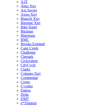
A2Z
Abus
Хит
Ass Savers
Assos
Хит
Bianchi
Хит
Biemme
Хит
Bike Hand
Birzman
Bluegrass
BMC
Brooks England
Cane Creek
Challenge
Chepark
Ciclovation
CityCycle
Clarks
Colnago
Хит
Continental
Crono
Cycplus
Dahon
Deda
DMT
e*Thirteen