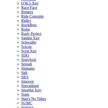
Q36.5
Хит
Race Face
Remerx
Ride Concepts
Ridley
RockBros
Rotor
Rudy Project
Santini
Хит
Schwalbe
Scicon
Scott
Хит
SDG
Seatylock
Sensah
Shimano
Sidi
SKS
Smoove
Specialized
Sportful
Хит
Sram
Stan's No Tubes
SUMC
Sunrace