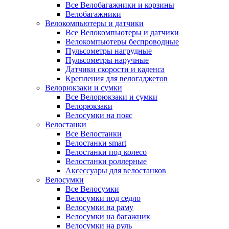
Все Велобагажники и корзины
Велобагажники
Велокомпьютеры и датчики
Все Велокомпьютеры и датчики
Велокомпьютеры беспроводные
Пульсометры нагрудные
Пульсометры наручные
Датчики скорости и каденса
Крепления для велогаджетов
Велорюкзаки и сумки
Все Велорюкзаки и сумки
Велорюкзаки
Велосумки на пояс
Велостанки
Все Велостанки
Велостанки smart
Велостанки под колесо
Велостанки роллерные
Аксессуары для велостанков
Велосумки
Все Велосумки
Велосумки под седло
Велосумки на раму
Велосумки на багажник
Велосумки на руль