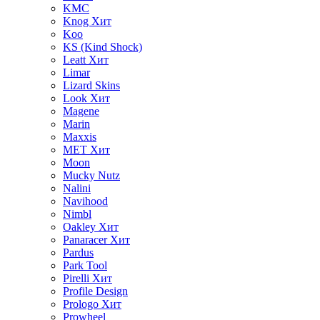
KMC
Knog
Хит
Koo
KS (Kind Shock)
Leatt
Хит
Limar
Lizard Skins
Look
Хит
Magene
Marin
Maxxis
MET
Хит
Moon
Mucky Nutz
Nalini
Navihood
Nimbl
Oakley
Хит
Panaracer
Хит
Pardus
Park Tool
Pirelli
Хит
Profile Design
Prologo
Хит
Prowheel