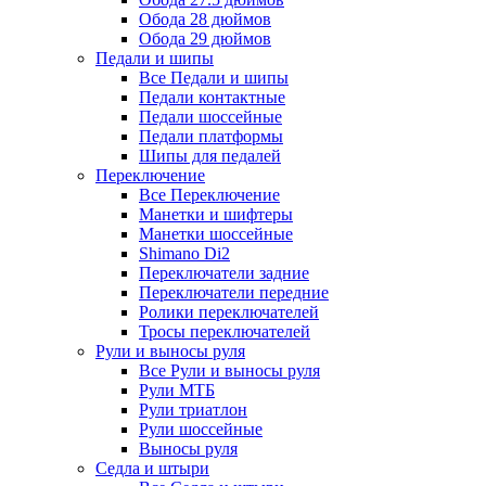
Обода 28 дюймов
Обода 29 дюймов
Педали и шипы
Все Педали и шипы
Педали контактные
Педали шоссейные
Педали платформы
Шипы для педалей
Переключение
Все Переключение
Манетки и шифтеры
Манетки шоссейные
Shimano Di2
Переключатели задние
Переключатели передние
Ролики переключателей
Тросы переключателей
Рули и выносы руля
Все Рули и выносы руля
Рули МТБ
Рули триатлон
Рули шоссейные
Выносы руля
Седла и штыри