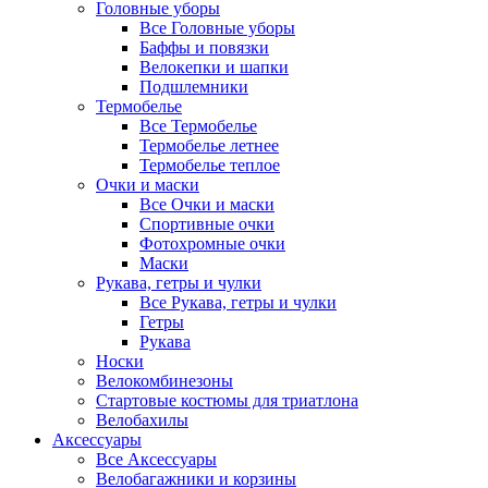
Головные уборы
Все Головные уборы
Баффы и повязки
Велокепки и шапки
Подшлемники
Термобелье
Все Термобелье
Термобелье летнее
Термобелье теплое
Очки и маски
Все Очки и маски
Спортивные очки
Фотохромные очки
Маски
Рукава, гетры и чулки
Все Рукава, гетры и чулки
Гетры
Рукава
Носки
Велокомбинезоны
Стартовые костюмы для триатлона
Велобахилы
Аксессуары
Все Аксессуары
Велобагажники и корзины