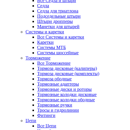
Все Седла и штыри
Седла
Седла для триатлона
Подседельные штыри
Штыри дропперы
Манетки для штырей
Системы и каретки
Все Системы и каретки
Каретки
Системы МТБ
Системы шоссейные
Торможение
Все Торможение
Тормоза дисковые (калиперы)
Тормоза дисковые (комплекты)
Тормоза ободные
Тормозные адаптеры
Тормозные диски и роторы
Тормозные колодки дисковые
Тормозные колодки ободные
Тормозные ручки
Тросы и гидролинии
Фитинги
Цепи
Все Цепи