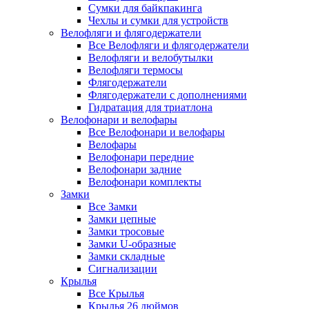
Сумки для байкпакинга
Чехлы и сумки для устройств
Велофляги и флягодержатели
Все Велофляги и флягодержатели
Велофляги и велобутылки
Велофляги термосы
Флягодержатели
Флягодержатели с дополнениями
Гидратация для триатлона
Велофонари и велофары
Все Велофонари и велофары
Велофары
Велофонари передние
Велофонари задние
Велофонари комплекты
Замки
Все Замки
Замки цепные
Замки тросовые
Замки U-образные
Замки складные
Сигнализации
Крылья
Все Крылья
Крылья 26 дюймов