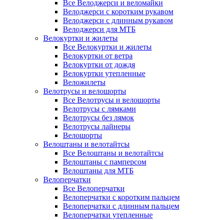
Все Велоджерси и веломайки
Велоджерси с коротким рукавом
Велоджерси с длинным рукавом
Велоджерси для МТБ
Велокуртки и жилеты
Все Велокуртки и жилеты
Велокуртки от ветра
Велокуртки от дождя
Велокуртки утепленные
Веложилеты
Велотрусы и велошорты
Все Велотрусы и велошорты
Велотрусы с лямками
Велотрусы без лямок
Велотрусы лайнеры
Велошорты
Велоштаны и велотайтсы
Все Велоштаны и велотайтсы
Велоштаны с памперсом
Велоштаны для МТБ
Велоперчатки
Все Велоперчатки
Велоперчатки с коротким пальцем
Велоперчатки с длинным пальцем
Велоперчатки утепленные