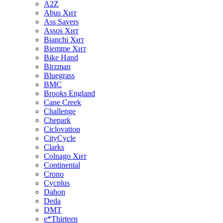
A2Z
Abus
Хит
Ass Savers
Assos
Хит
Bianchi
Хит
Biemme
Хит
Bike Hand
Birzman
Bluegrass
BMC
Brooks England
Cane Creek
Challenge
Chepark
Ciclovation
CityCycle
Clarks
Colnago
Хит
Continental
Crono
Cycplus
Dahon
Deda
DMT
e*Thirteen