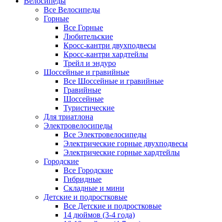
Велосипеды
Все Велосипеды
Горные
Все Горные
Любительские
Кросс-кантри двухподвесы
Кросс-кантри хардтейлы
Трейл и эндуро
Шоссейные и гравийные
Все Шоссейные и гравийные
Гравийные
Шоссейные
Туристические
Для триатлона
Электровелосипеды
Все Электровелосипеды
Электрические горные двухподвесы
Электрические горные хардтейлы
Городские
Все Городские
Гибридные
Складные и мини
Детские и подростковые
Все Детские и подростковые
14 дюймов (3-4 года)