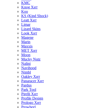
KMC
Knog
Хит
Koo
KS (Kind Shock)
Leatt
Хит
Limar
Lizard Skins
Look
Хит
Magene
Marin
Maxxis
MET
Хит
Moon
Mucky Nutz
Nalini
Navihood
Nimbl
Oakley
Хит
Panaracer
Хит
Pardus
Park Tool
Pirelli
Хит
Profile Design
Prologo
Хит
Prowheel