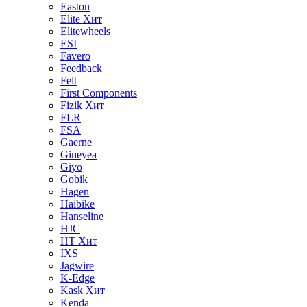
Easton
Elite
Хит
Elitewheels
ESI
Favero
Feedback
Felt
First Components
Fizik
Хит
FLR
FSA
Gaerne
Gineyea
Giyo
Gobik
Hagen
Haibike
Hanseline
HJC
HT
Хит
IXS
Jagwire
K-Edge
Kask
Хит
Kenda