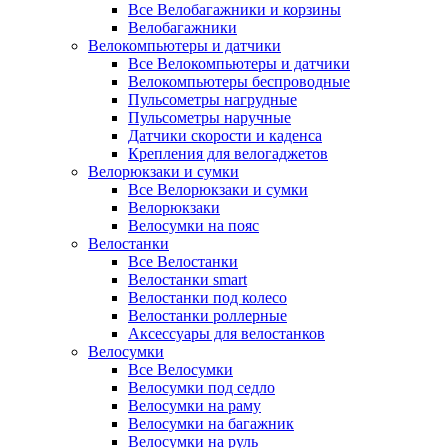
Все Велобагажники и корзины
Велобагажники
Велокомпьютеры и датчики
Все Велокомпьютеры и датчики
Велокомпьютеры беспроводные
Пульсометры нагрудные
Пульсометры наручные
Датчики скорости и каденса
Крепления для велогаджетов
Велорюкзаки и сумки
Все Велорюкзаки и сумки
Велорюкзаки
Велосумки на пояс
Велостанки
Все Велостанки
Велостанки smart
Велостанки под колесо
Велостанки роллерные
Аксессуары для велостанков
Велосумки
Все Велосумки
Велосумки под седло
Велосумки на раму
Велосумки на багажник
Велосумки на руль