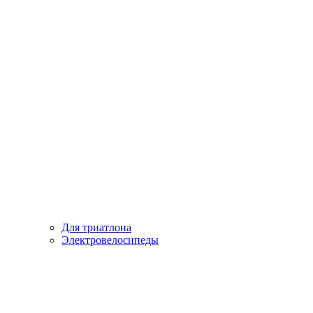
Для триатлона
Электровелосипеды