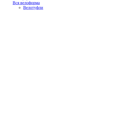
Вся велоформа
Велотуфли