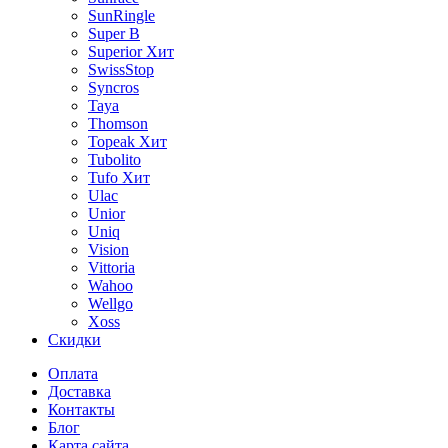
SunRingle
Super B
Superior
Хит
SwissStop
Syncros
Taya
Thomson
Topeak
Хит
Tubolito
Tufo
Хит
Ulac
Unior
Uniq
Vision
Vittoria
Wahoo
Wellgo
Xoss
Скидки
Оплата
Доставка
Контакты
Блог
Карта сайта