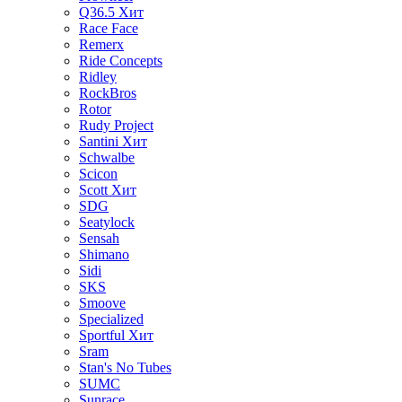
Q36.5
Хит
Race Face
Remerx
Ride Concepts
Ridley
RockBros
Rotor
Rudy Project
Santini
Хит
Schwalbe
Scicon
Scott
Хит
SDG
Seatylock
Sensah
Shimano
Sidi
SKS
Smoove
Specialized
Sportful
Хит
Sram
Stan's No Tubes
SUMC
Sunrace