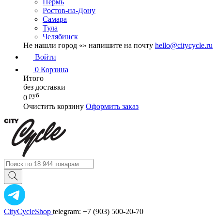
Пермь
Ростов-на-Дону
Самара
Тула
Челябинск
Не нашли город «
» напишите на почту
hello@citycycle.ru
Войти
0
Корзина
Итого
без доставки
руб
0
Очистить корзину
Оформить заказ
CityCycleShop
telegram: +7 (903) 500-20-70