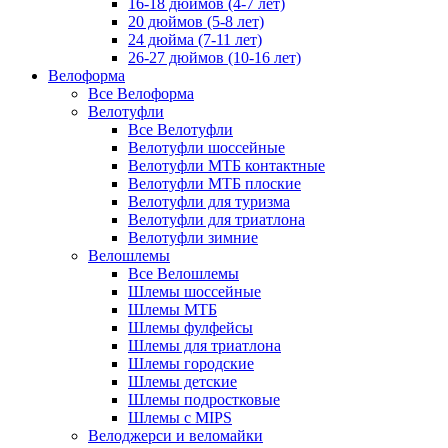
16-18 дюймов (4-7 лет)
20 дюймов (5-8 лет)
24 дюйма (7-11 лет)
26-27 дюймов (10-16 лет)
Велоформа
Все Велоформа
Велотуфли
Все Велотуфли
Велотуфли шоссейные
Велотуфли МТБ контактные
Велотуфли МТБ плоские
Велотуфли для туризма
Велотуфли для триатлона
Велотуфли зимние
Велошлемы
Все Велошлемы
Шлемы шоссейные
Шлемы МТБ
Шлемы фулфейсы
Шлемы для триатлона
Шлемы городские
Шлемы детские
Шлемы подростковые
Шлемы с MIPS
Велоджерси и веломайки