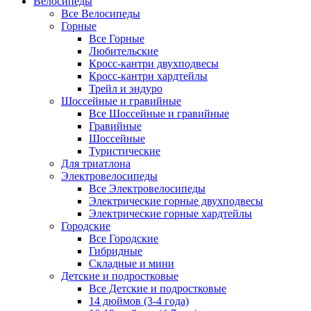
Велосипеды
Все Велосипеды
Горные
Все Горные
Любительские
Кросс-кантри двухподвесы
Кросс-кантри хардтейлы
Трейл и эндуро
Шоссейные и гравийные
Все Шоссейные и гравийные
Гравийные
Шоссейные
Туристические
Для триатлона
Электровелосипеды
Все Электровелосипеды
Электрические горные двухподвесы
Электрические горные хардтейлы
Городские
Все Городские
Гибридные
Складные и мини
Детские и подростковые
Все Детские и подростковые
14 дюймов (3-4 года)