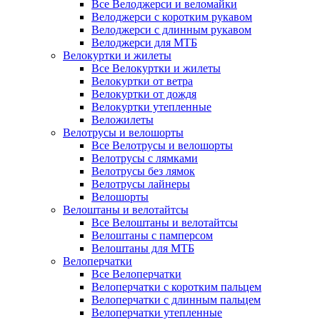
Все Велоджерси и веломайки
Велоджерси с коротким рукавом
Велоджерси с длинным рукавом
Велоджерси для МТБ
Велокуртки и жилеты
Все Велокуртки и жилеты
Велокуртки от ветра
Велокуртки от дождя
Велокуртки утепленные
Веложилеты
Велотрусы и велошорты
Все Велотрусы и велошорты
Велотрусы с лямками
Велотрусы без лямок
Велотрусы лайнеры
Велошорты
Велоштаны и велотайтсы
Все Велоштаны и велотайтсы
Велоштаны с памперсом
Велоштаны для МТБ
Велоперчатки
Все Велоперчатки
Велоперчатки с коротким пальцем
Велоперчатки с длинным пальцем
Велоперчатки утепленные