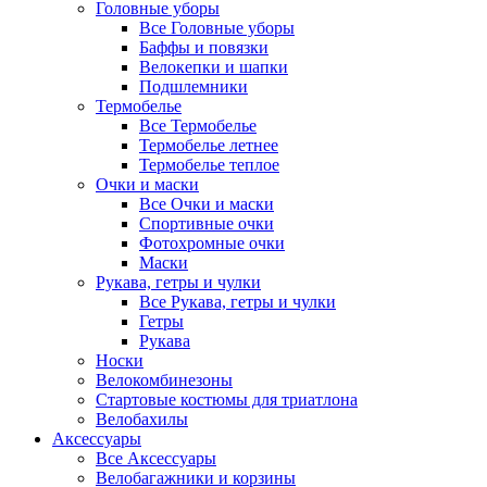
Головные уборы
Все Головные уборы
Баффы и повязки
Велокепки и шапки
Подшлемники
Термобелье
Все Термобелье
Термобелье летнее
Термобелье теплое
Очки и маски
Все Очки и маски
Спортивные очки
Фотохромные очки
Маски
Рукава, гетры и чулки
Все Рукава, гетры и чулки
Гетры
Рукава
Носки
Велокомбинезоны
Стартовые костюмы для триатлона
Велобахилы
Аксессуары
Все Аксессуары
Велобагажники и корзины