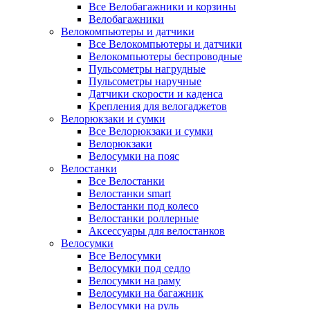
Все Велобагажники и корзины
Велобагажники
Велокомпьютеры и датчики
Все Велокомпьютеры и датчики
Велокомпьютеры беспроводные
Пульсометры нагрудные
Пульсометры наручные
Датчики скорости и каденса
Крепления для велогаджетов
Велорюкзаки и сумки
Все Велорюкзаки и сумки
Велорюкзаки
Велосумки на пояс
Велостанки
Все Велостанки
Велостанки smart
Велостанки под колесо
Велостанки роллерные
Аксессуары для велостанков
Велосумки
Все Велосумки
Велосумки под седло
Велосумки на раму
Велосумки на багажник
Велосумки на руль