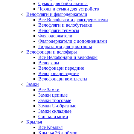
Сумки для байкпакинга
Чехлы и сумки для устройств
Велофляги и флягодержатели
Все Велофляги и флягодержатели
Велофляги и велобутылки
Велофляги термосы
Флягодержатели
Флягодержатели с дополнениями
Гидратация для триатлона
Велофонари и велофары
Все Велофонари и велофары
Велофары
Велофонари передние
Велофонари задние
Велофонари комплекты
Замки
Все Замки
Замки цепные
Замки тросовые
Замки U-образные
Замки складные
Сигнализации
Крылья
Все Крылья
Крылья 26 дюймов