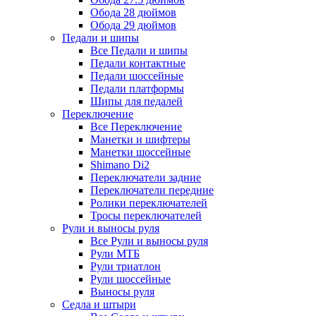
Обода 28 дюймов
Обода 29 дюймов
Педали и шипы
Все Педали и шипы
Педали контактные
Педали шоссейные
Педали платформы
Шипы для педалей
Переключение
Все Переключение
Манетки и шифтеры
Манетки шоссейные
Shimano Di2
Переключатели задние
Переключатели передние
Ролики переключателей
Тросы переключателей
Рули и выносы руля
Все Рули и выносы руля
Рули МТБ
Рули триатлон
Рули шоссейные
Выносы руля
Седла и штыри