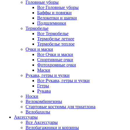
Головные уборы
Все Головные уборы
Баффы и повязки
Велокепки и шапки
Подшлемники
Термобелье
Все Термобелье
Термобелье летнее
Термобелье теплое
Очки и маски
Все Очки и маски
Спортивные очки
Фотохромные очки
Маски
Рукава, гетры и чулки
Все Рукава, гетры и чулки
Гетры
Рукава
Носки
Велокомбинезоны
Стартовые костюмы для триатлона
Велобахилы
Аксессуары
Все Аксессуары
Велобагажники и корзины