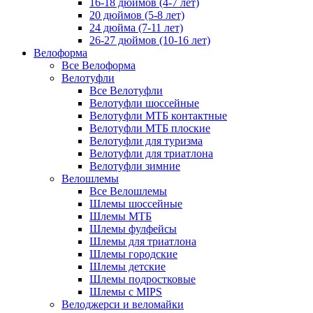
16-18 дюймов (4-7 лет)
20 дюймов (5-8 лет)
24 дюйма (7-11 лет)
26-27 дюймов (10-16 лет)
Велоформа
Все Велоформа
Велотуфли
Все Велотуфли
Велотуфли шоссейные
Велотуфли МТБ контактные
Велотуфли МТБ плоские
Велотуфли для туризма
Велотуфли для триатлона
Велотуфли зимние
Велошлемы
Все Велошлемы
Шлемы шоссейные
Шлемы МТБ
Шлемы фулфейсы
Шлемы для триатлона
Шлемы городские
Шлемы детские
Шлемы подростковые
Шлемы с MIPS
Велоджерси и веломайки