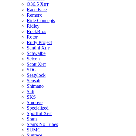
Q36.5
Хит
Race Face
Remerx
Ride Concepts
Ridley
RockBros
Rotor
Rudy Project
Santini
Хит
Schwalbe
Scicon
Scott
Хит
SDG
Seatylock
Sensah
Shimano
Sidi
SKS
Smoove
Specialized
Sportful
Хит
Sram
Stan's No Tubes
SUMC
Sunrace