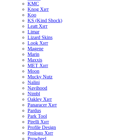
KMC
Knog
Хит
Koo
KS (Kind Shock)
Leatt
Хит
Limar
Lizard Skins
Look
Хит
Magene
Marin
Maxxis
MET
Хит
Moon
Mucky Nutz
Nalini
Navihood
Nimbl
Oakley
Хит
Panaracer
Хит
Pardus
Park Tool
Pirelli
Хит
Profile Design
Prologo
Хит
Prowheel