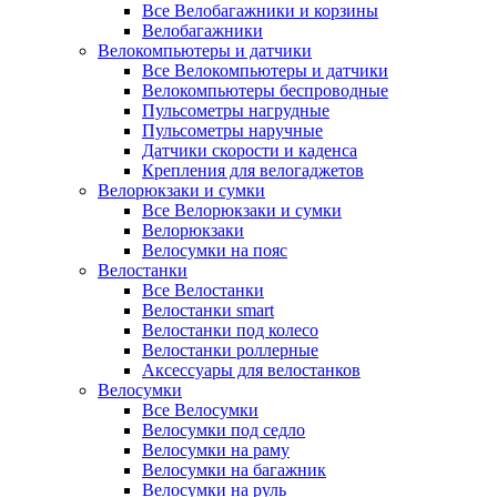
Все Велобагажники и корзины
Велобагажники
Велокомпьютеры и датчики
Все Велокомпьютеры и датчики
Велокомпьютеры беспроводные
Пульсометры нагрудные
Пульсометры наручные
Датчики скорости и каденса
Крепления для велогаджетов
Велорюкзаки и сумки
Все Велорюкзаки и сумки
Велорюкзаки
Велосумки на пояс
Велостанки
Все Велостанки
Велостанки smart
Велостанки под колесо
Велостанки роллерные
Аксессуары для велостанков
Велосумки
Все Велосумки
Велосумки под седло
Велосумки на раму
Велосумки на багажник
Велосумки на руль