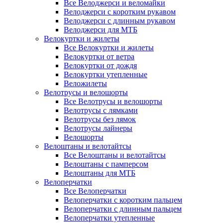
Все Велоджерси и веломайки
Велоджерси с коротким рукавом
Велоджерси с длинным рукавом
Велоджерси для МТБ
Велокуртки и жилеты
Все Велокуртки и жилеты
Велокуртки от ветра
Велокуртки от дождя
Велокуртки утепленные
Веложилеты
Велотрусы и велошорты
Все Велотрусы и велошорты
Велотрусы с лямками
Велотрусы без лямок
Велотрусы лайнеры
Велошорты
Велоштаны и велотайтсы
Все Велоштаны и велотайтсы
Велоштаны с памперсом
Велоштаны для МТБ
Велоперчатки
Все Велоперчатки
Велоперчатки с коротким пальцем
Велоперчатки с длинным пальцем
Велоперчатки утепленные