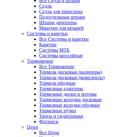
Все Седла и штыри
Седла
Седла для триатлона
Подседельные штыри
Штыри дропперы
Манетки для штырей
Системы и каретки
Все Системы и каретки
Каретки
Системы МТБ
Системы шоссейные
Торможение
Все Торможение
Тормоза дисковые (калиперы)
Тормоза дисковые (комплекты)
Тормоза ободные
Тормозные адаптеры
Тормозные диски и роторы
Тормозные колодки дисковые
Тормозные колодки ободные
Тормозные ручки
Тросы и гидролинии
Фитинги
Цепи
Все Цепи