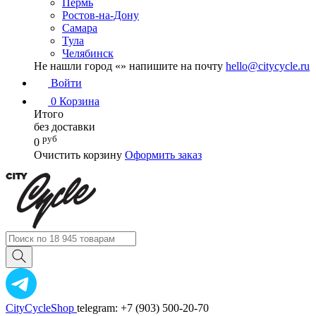
Пермь
Ростов-на-Дону
Самара
Тула
Челябинск
Не нашли город «
» напишите на почту
hello@citycycle.ru
Войти
0
Корзина
Итого
без доставки
руб
0
Очистить корзину
Оформить заказ
CityCycleShop
telegram: +7 (903) 500-20-70