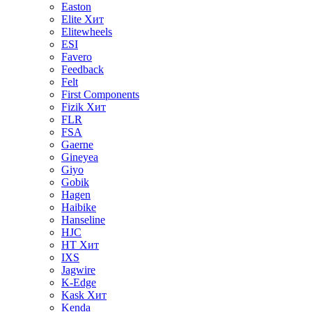
Easton
Elite
Хит
Elitewheels
ESI
Favero
Feedback
Felt
First Components
Fizik
Хит
FLR
FSA
Gaerne
Gineyea
Giyo
Gobik
Hagen
Haibike
Hanseline
HJC
HT
Хит
IXS
Jagwire
K-Edge
Kask
Хит
Kenda