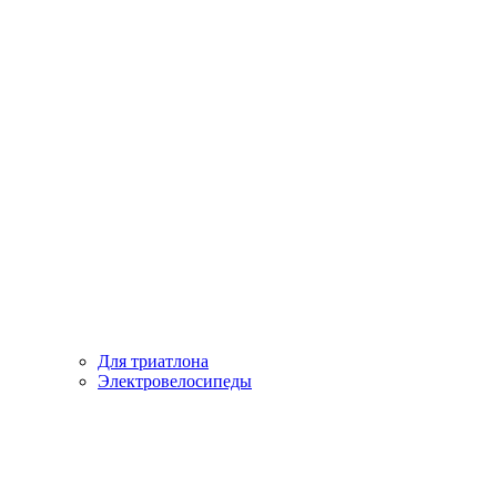
Для триатлона
Электровелосипеды