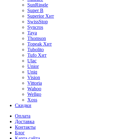
SunRingle
Super B
Superior
Хит
SwissStop
Syncros
Taya
Thomson
Topeak
Хит
Tubolito
Tufo
Хит
Ulac
Unior
Uniq
Vision
Vittoria
Wahoo
Wellgo
Xoss
Скидки
Оплата
Доставка
Контакты
Блог
Карта сайта