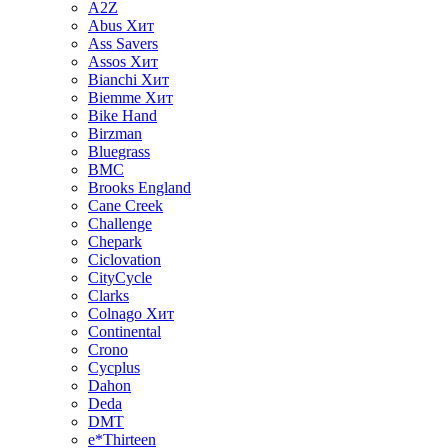
A2Z
Abus
Хит
Ass Savers
Assos
Хит
Bianchi
Хит
Biemme
Хит
Bike Hand
Birzman
Bluegrass
BMC
Brooks England
Cane Creek
Challenge
Chepark
Ciclovation
CityCycle
Clarks
Colnago
Хит
Continental
Crono
Cycplus
Dahon
Deda
DMT
e*Thirteen