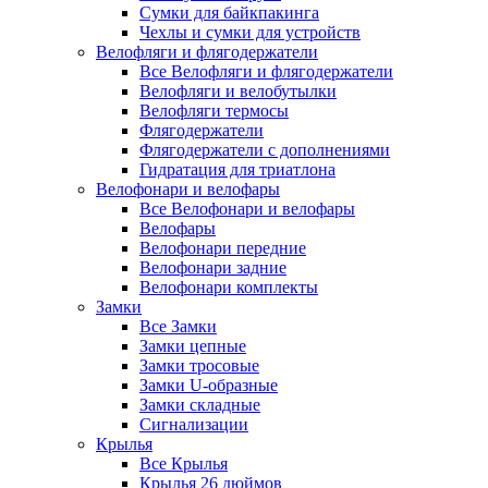
Сумки для байкпакинга
Чехлы и сумки для устройств
Велофляги и флягодержатели
Все Велофляги и флягодержатели
Велофляги и велобутылки
Велофляги термосы
Флягодержатели
Флягодержатели с дополнениями
Гидратация для триатлона
Велофонари и велофары
Все Велофонари и велофары
Велофары
Велофонари передние
Велофонари задние
Велофонари комплекты
Замки
Все Замки
Замки цепные
Замки тросовые
Замки U-образные
Замки складные
Сигнализации
Крылья
Все Крылья
Крылья 26 дюймов