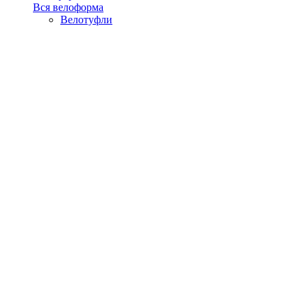
Вся велоформа
Велотуфли