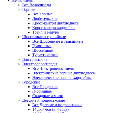
Велосипеды
Все Велосипеды
Горные
Все Горные
Любительские
Кросс-кантри двухподвесы
Кросс-кантри хардтейлы
Трейл и эндуро
Шоссейные и гравийные
Все Шоссейные и гравийные
Гравийные
Шоссейные
Туристические
Для триатлона
Электровелосипеды
Все Электровелосипеды
Электрические горные двухподвесы
Электрические горные хардтейлы
Городские
Все Городские
Гибридные
Складные и мини
Детские и подростковые
Все Детские и подростковые
14 дюймов (3-4 года)