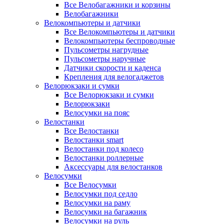
Все Велобагажники и корзины
Велобагажники
Велокомпьютеры и датчики
Все Велокомпьютеры и датчики
Велокомпьютеры беспроводные
Пульсометры нагрудные
Пульсометры наручные
Датчики скорости и каденса
Крепления для велогаджетов
Велорюкзаки и сумки
Все Велорюкзаки и сумки
Велорюкзаки
Велосумки на пояс
Велостанки
Все Велостанки
Велостанки smart
Велостанки под колесо
Велостанки роллерные
Аксессуары для велостанков
Велосумки
Все Велосумки
Велосумки под седло
Велосумки на раму
Велосумки на багажник
Велосумки на руль