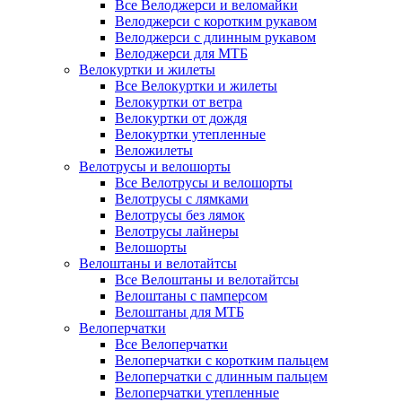
Все Велоджерси и веломайки
Велоджерси с коротким рукавом
Велоджерси с длинным рукавом
Велоджерси для МТБ
Велокуртки и жилеты
Все Велокуртки и жилеты
Велокуртки от ветра
Велокуртки от дождя
Велокуртки утепленные
Веложилеты
Велотрусы и велошорты
Все Велотрусы и велошорты
Велотрусы с лямками
Велотрусы без лямок
Велотрусы лайнеры
Велошорты
Велоштаны и велотайтсы
Все Велоштаны и велотайтсы
Велоштаны с памперсом
Велоштаны для МТБ
Велоперчатки
Все Велоперчатки
Велоперчатки с коротким пальцем
Велоперчатки с длинным пальцем
Велоперчатки утепленные