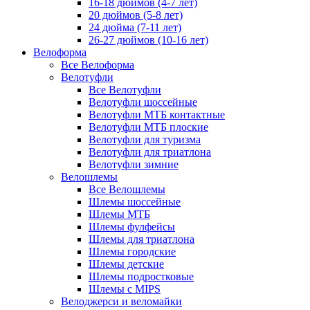
16-18 дюймов (4-7 лет)
20 дюймов (5-8 лет)
24 дюйма (7-11 лет)
26-27 дюймов (10-16 лет)
Велоформа
Все Велоформа
Велотуфли
Все Велотуфли
Велотуфли шоссейные
Велотуфли МТБ контактные
Велотуфли МТБ плоские
Велотуфли для туризма
Велотуфли для триатлона
Велотуфли зимние
Велошлемы
Все Велошлемы
Шлемы шоссейные
Шлемы МТБ
Шлемы фулфейсы
Шлемы для триатлона
Шлемы городские
Шлемы детские
Шлемы подростковые
Шлемы с MIPS
Велоджерси и веломайки