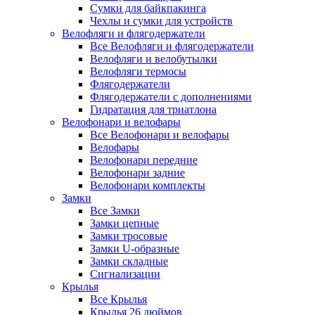
Сумки для байкпакинга
Чехлы и сумки для устройств
Велофляги и флягодержатели
Все Велофляги и флягодержатели
Велофляги и велобутылки
Велофляги термосы
Флягодержатели
Флягодержатели с дополнениями
Гидратация для триатлона
Велофонари и велофары
Все Велофонари и велофары
Велофары
Велофонари передние
Велофонари задние
Велофонари комплекты
Замки
Все Замки
Замки цепные
Замки тросовые
Замки U-образные
Замки складные
Сигнализации
Крылья
Все Крылья
Крылья 26 дюймов