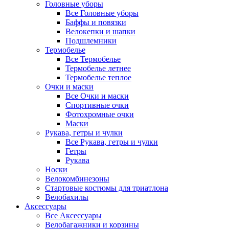
Головные уборы
Все Головные уборы
Баффы и повязки
Велокепки и шапки
Подшлемники
Термобелье
Все Термобелье
Термобелье летнее
Термобелье теплое
Очки и маски
Все Очки и маски
Спортивные очки
Фотохромные очки
Маски
Рукава, гетры и чулки
Все Рукава, гетры и чулки
Гетры
Рукава
Носки
Велокомбинезоны
Стартовые костюмы для триатлона
Велобахилы
Аксессуары
Все Аксессуары
Велобагажники и корзины