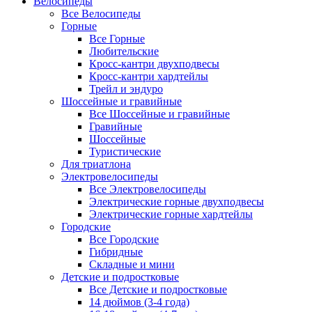
Велосипеды
Все Велосипеды
Горные
Все Горные
Любительские
Кросс-кантри двухподвесы
Кросс-кантри хардтейлы
Трейл и эндуро
Шоссейные и гравийные
Все Шоссейные и гравийные
Гравийные
Шоссейные
Туристические
Для триатлона
Электровелосипеды
Все Электровелосипеды
Электрические горные двухподвесы
Электрические горные хардтейлы
Городские
Все Городские
Гибридные
Складные и мини
Детские и подростковые
Все Детские и подростковые
14 дюймов (3-4 года)