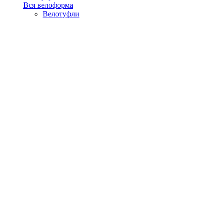
Вся велоформа
Велотуфли