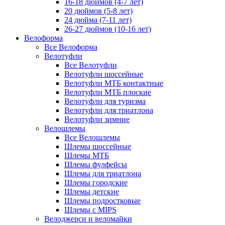
16-18 дюймов (4-7 лет)
20 дюймов (5-8 лет)
24 дюйма (7-11 лет)
26-27 дюймов (10-16 лет)
Велоформа
Все Велоформа
Велотуфли
Все Велотуфли
Велотуфли шоссейные
Велотуфли МТБ контактные
Велотуфли МТБ плоские
Велотуфли для туризма
Велотуфли для триатлона
Велотуфли зимние
Велошлемы
Все Велошлемы
Шлемы шоссейные
Шлемы МТБ
Шлемы фулфейсы
Шлемы для триатлона
Шлемы городские
Шлемы детские
Шлемы подростковые
Шлемы с MIPS
Велоджерси и веломайки