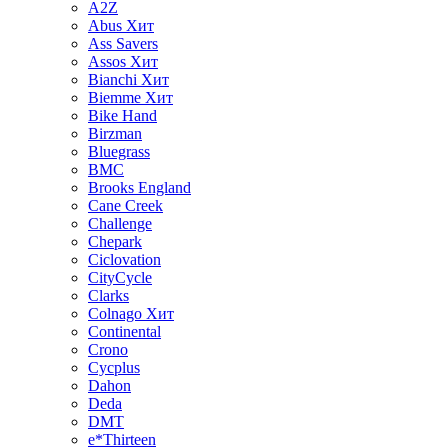
A2Z
Abus
Хит
Ass Savers
Assos
Хит
Bianchi
Хит
Biemme
Хит
Bike Hand
Birzman
Bluegrass
BMC
Brooks England
Cane Creek
Challenge
Chepark
Ciclovation
CityCycle
Clarks
Colnago
Хит
Continental
Crono
Cycplus
Dahon
Deda
DMT
e*Thirteen