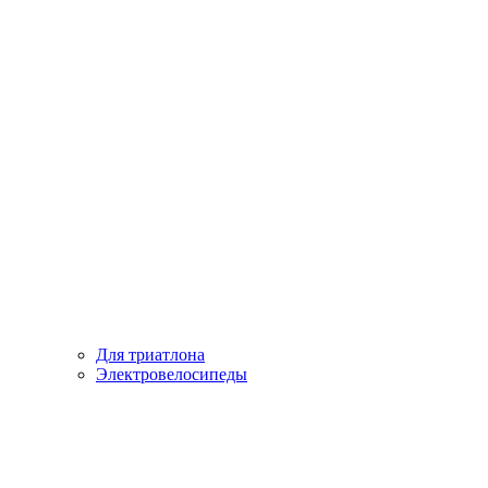
Для триатлона
Электровелосипеды