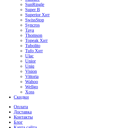
SunRingle
Super B
Superior
Хит
SwissStop
Syncros
Taya
Thomson
Topeak
Хит
Tubolito
Tufo
Хит
Ulac
Unior
Uniq
Vision
Vittoria
Wahoo
Wellgo
Xoss
Скидки
Оплата
Доставка
Контакты
Блог
Карта сайта