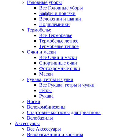
Головные уборы
Все Головные уборы
Баффы и повязки
Велокепки и шапки
Подшлемники
Термобелье
Все Термобелье
Термобелье летнее
Термобелье теплое
Очки и маски
Все Очки и маски
Спортивные очки
Фотохромные очки
Маски
Рукава, гетры и чулки
Все Рукава, гетры и чулки
Гетры
Рукава
Носки
Велокомбинезоны
Стартовые костюмы для триатлона
Велобахилы
Аксессуары
Все Аксессуары
Велобагажники и корзины