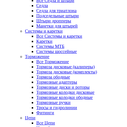
Все Седла и штыри
Седла
Седла для триатлона
Подседельные штыри
Штыри дропперы
Манетки для штырей
Системы и каретки
Все Системы и каретки
Каретки
Системы МТБ
Системы шоссейные
Торможение
Все Торможение
Тормоза дисковые (калиперы)
Тормоза дисковые (комплекты)
Тормоза ободные
Тормозные адаптеры
Тормозные диски и роторы
Тормозные колодки дисковые
Тормозные колодки ободные
Тормозные ручки
Тросы и гидролинии
Фитинги
Цепи
Все Цепи