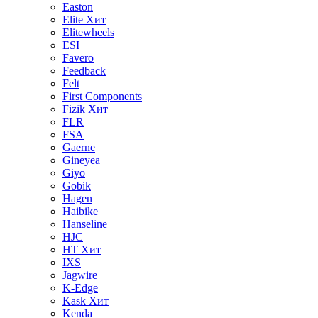
Easton
Elite
Хит
Elitewheels
ESI
Favero
Feedback
Felt
First Components
Fizik
Хит
FLR
FSA
Gaerne
Gineyea
Giyo
Gobik
Hagen
Haibike
Hanseline
HJC
HT
Хит
IXS
Jagwire
K-Edge
Kask
Хит
Kenda