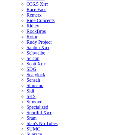
Q36.5
Хит
Race Face
Remerx
Ride Concepts
Ridley
RockBros
Rotor
Rudy Project
Santini
Хит
Schwalbe
Scicon
Scott
Хит
SDG
Seatylock
Sensah
Shimano
Sidi
SKS
Smoove
Specialized
Sportful
Хит
Sram
Stan's No Tubes
SUMC
Sunrace