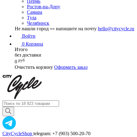
Пермь
Ростов-на-Дону
Самара
Тула
Челябинск
Не нашли город «
» напишите на почту
hello@citycycle.ru
Войти
0
Корзина
Итого
без доставки
руб
0
Очистить корзину
Оформить заказ
CityCycleShop
telegram: +7 (903) 500-20-70