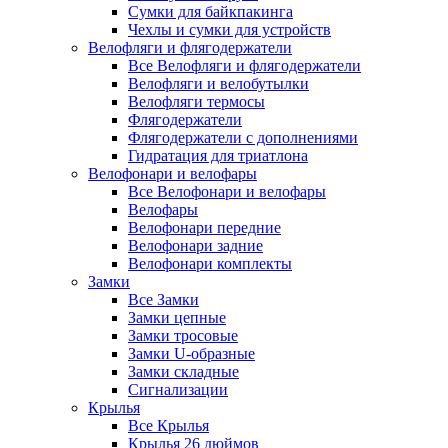
Сумки для байкпакинга
Чехлы и сумки для устройств
Велофляги и флягодержатели
Все Велофляги и флягодержатели
Велофляги и велобутылки
Велофляги термосы
Флягодержатели
Флягодержатели с дополнениями
Гидратация для триатлона
Велофонари и велофары
Все Велофонари и велофары
Велофары
Велофонари передние
Велофонари задние
Велофонари комплекты
Замки
Все Замки
Замки цепные
Замки тросовые
Замки U-образные
Замки складные
Сигнализации
Крылья
Все Крылья
Крылья 26 дюймов