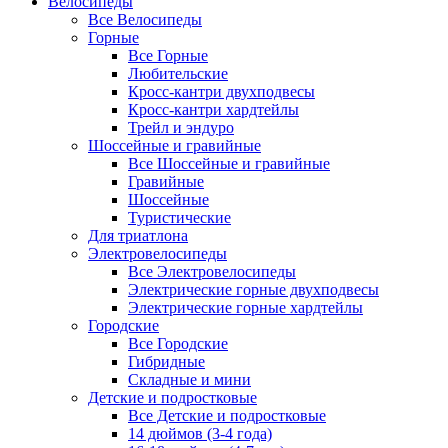
Велосипеды
Все Велосипеды
Горные
Все Горные
Любительские
Кросс-кантри двухподвесы
Кросс-кантри хардтейлы
Трейл и эндуро
Шоссейные и гравийные
Все Шоссейные и гравийные
Гравийные
Шоссейные
Туристические
Для триатлона
Электровелосипеды
Все Электровелосипеды
Электрические горные двухподвесы
Электрические горные хардтейлы
Городские
Все Городские
Гибридные
Складные и мини
Детские и подростковые
Все Детские и подростковые
14 дюймов (3-4 года)