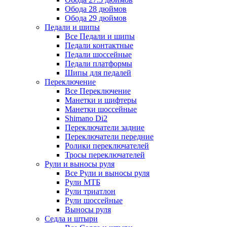
Обода 28 дюймов
Обода 29 дюймов
Педали и шипы
Все Педали и шипы
Педали контактные
Педали шоссейные
Педали платформы
Шипы для педалей
Переключение
Все Переключение
Манетки и шифтеры
Манетки шоссейные
Shimano Di2
Переключатели задние
Переключатели передние
Ролики переключателей
Тросы переключателей
Рули и выносы руля
Все Рули и выносы руля
Рули МТБ
Рули триатлон
Рули шоссейные
Выносы руля
Седла и штыри