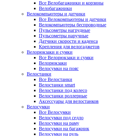
Все Велобагажники и корзины
Велобагажники
Велокомпьютеры и датчики
Все Велокомпьютеры и датчики
Велокомпьютеры беспроводные
Пульсометры нагрудные
Пульсометры наручные
Датчики скорости и каденса
Крепления для велогаджетов
Велорюкзаки и сумки
Все Велорюкзаки и сумки
Велорюкзаки
Велосумки на пояс
Велостанки
Все Велостанки
Велостанки smart
Велостанки под колесо
Велостанки роллерные
Аксессуары для велостанков
Велосумки
Все Велосумки
Велосумки под седло
Велосумки на раму
Велосумки на багажник
Велосумки на руль