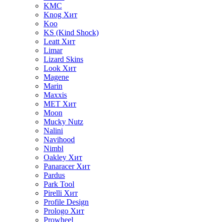
KMC
Knog
Хит
Koo
KS (Kind Shock)
Leatt
Хит
Limar
Lizard Skins
Look
Хит
Magene
Marin
Maxxis
MET
Хит
Moon
Mucky Nutz
Nalini
Navihood
Nimbl
Oakley
Хит
Panaracer
Хит
Pardus
Park Tool
Pirelli
Хит
Profile Design
Prologo
Хит
Prowheel