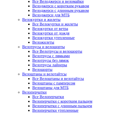
Все Велоджерси и веломайки
Велоджерси с коротким рукавом
Велоджерси с длинным рукавом
Велоджерси для МТБ
Велокуртки и жилеты
Все Велокуртки и жилеты
Велокуртки от ветра
Велокуртки от дождя
Велокуртки утепленные
Веложилеты
Велотрусы и велошорты
Все Велотрусы и велошорты
Велотрусы с лямками
Велотрусы без лямок
Велотрусы лайнеры
Велошорты
Велоштаны и велотайтсы
Все Велоштаны и велотайтсы
Велоштаны с памперсом
Велоштаны для МТБ
Велоперчатки
Все Велоперчатки
Велоперчатки с коротким пальцем
Велоперчатки с длинным пальцем
Велоперчатки утепленные