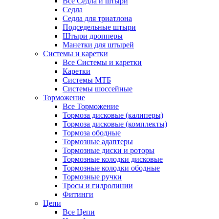
Все Седла и штыри
Седла
Седла для триатлона
Подседельные штыри
Штыри дропперы
Манетки для штырей
Системы и каретки
Все Системы и каретки
Каретки
Системы МТБ
Системы шоссейные
Торможение
Все Торможение
Тормоза дисковые (калиперы)
Тормоза дисковые (комплекты)
Тормоза ободные
Тормозные адаптеры
Тормозные диски и роторы
Тормозные колодки дисковые
Тормозные колодки ободные
Тормозные ручки
Тросы и гидролинии
Фитинги
Цепи
Все Цепи