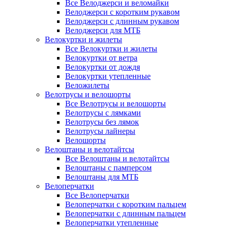
Все Велоджерси и веломайки
Велоджерси с коротким рукавом
Велоджерси с длинным рукавом
Велоджерси для МТБ
Велокуртки и жилеты
Все Велокуртки и жилеты
Велокуртки от ветра
Велокуртки от дождя
Велокуртки утепленные
Веложилеты
Велотрусы и велошорты
Все Велотрусы и велошорты
Велотрусы с лямками
Велотрусы без лямок
Велотрусы лайнеры
Велошорты
Велоштаны и велотайтсы
Все Велоштаны и велотайтсы
Велоштаны с памперсом
Велоштаны для МТБ
Велоперчатки
Все Велоперчатки
Велоперчатки с коротким пальцем
Велоперчатки с длинным пальцем
Велоперчатки утепленные