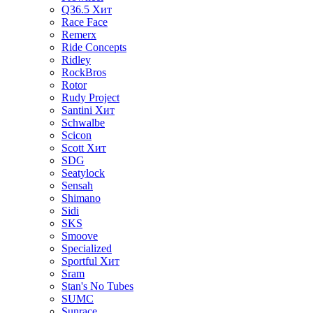
Q36.5
Хит
Race Face
Remerx
Ride Concepts
Ridley
RockBros
Rotor
Rudy Project
Santini
Хит
Schwalbe
Scicon
Scott
Хит
SDG
Seatylock
Sensah
Shimano
Sidi
SKS
Smoove
Specialized
Sportful
Хит
Sram
Stan's No Tubes
SUMC
Sunrace