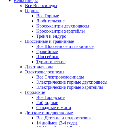
Велосипеды
Все Велосипеды
Горные
Все Горные
Любительские
Кросс-кантри двухподвесы
Кросс-кантри хардтейлы
Трейл и эндуро
Шоссейные и гравийные
Все Шоссейные и гравийные
Гравийные
Шоссейные
Туристические
Для триатлона
Электровелосипеды
Все Электровелосипеды
Электрические горные двухподвесы
Электрические горные хардтейлы
Городские
Все Городские
Гибридные
Складные и мини
Детские и подростковые
Все Детские и подростковые
14 дюймов (3-4 года)