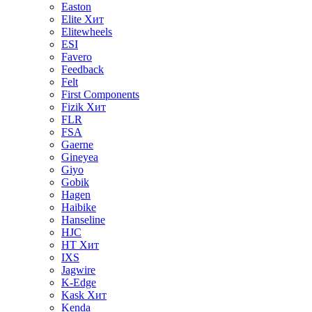
Easton
Elite
Хит
Elitewheels
ESI
Favero
Feedback
Felt
First Components
Fizik
Хит
FLR
FSA
Gaerne
Gineyea
Giyo
Gobik
Hagen
Haibike
Hanseline
HJC
HT
Хит
IXS
Jagwire
K-Edge
Kask
Хит
Kenda