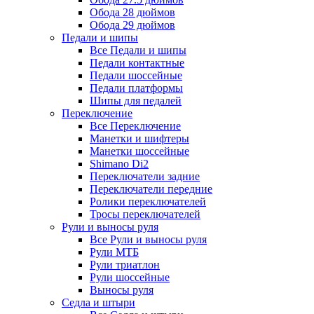
Обода 28 дюймов
Обода 29 дюймов
Педали и шипы
Все Педали и шипы
Педали контактные
Педали шоссейные
Педали платформы
Шипы для педалей
Переключение
Все Переключение
Манетки и шифтеры
Манетки шоссейные
Shimano Di2
Переключатели задние
Переключатели передние
Ролики переключателей
Тросы переключателей
Рули и выносы руля
Все Рули и выносы руля
Рули МТБ
Рули триатлон
Рули шоссейные
Выносы руля
Седла и штыри