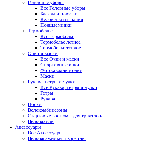
Головные уборы
Все Головные уборы
Баффы и повязки
Велокепки и шапки
Подшлемники
Термобелье
Все Термобелье
Термобелье летнее
Термобелье теплое
Очки и маски
Все Очки и маски
Спортивные очки
Фотохромные очки
Маски
Рукава, гетры и чулки
Все Рукава, гетры и чулки
Гетры
Рукава
Носки
Велокомбинезоны
Стартовые костюмы для триатлона
Велобахилы
Аксессуары
Все Аксессуары
Велобагажники и корзины