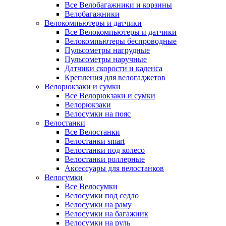
Все Велобагажники и корзины
Велобагажники
Велокомпьютеры и датчики
Все Велокомпьютеры и датчики
Велокомпьютеры беспроводные
Пульсометры нагрудные
Пульсометры наручные
Датчики скорости и каденса
Крепления для велогаджетов
Велорюкзаки и сумки
Все Велорюкзаки и сумки
Велорюкзаки
Велосумки на пояс
Велостанки
Все Велостанки
Велостанки smart
Велостанки под колесо
Велостанки роллерные
Аксессуары для велостанков
Велосумки
Все Велосумки
Велосумки под седло
Велосумки на раму
Велосумки на багажник
Велосумки на руль