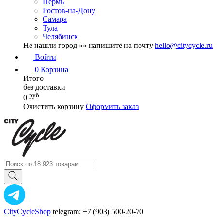
Пермь
Ростов-на-Дону
Самара
Тула
Челябинск
Не нашли город «
» напишите на почту
hello@citycycle.ru
Войти
0
Корзина
Итого
без доставки
руб
0
Очистить корзину
Оформить заказ
CityCycleShop
telegram: +7 (903) 500-20-70