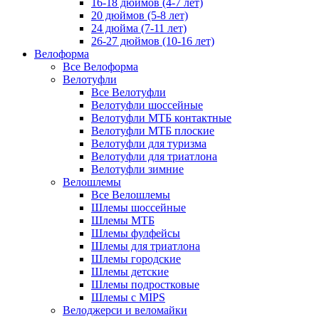
16-18 дюймов (4-7 лет)
20 дюймов (5-8 лет)
24 дюйма (7-11 лет)
26-27 дюймов (10-16 лет)
Велоформа
Все Велоформа
Велотуфли
Все Велотуфли
Велотуфли шоссейные
Велотуфли МТБ контактные
Велотуфли МТБ плоские
Велотуфли для туризма
Велотуфли для триатлона
Велотуфли зимние
Велошлемы
Все Велошлемы
Шлемы шоссейные
Шлемы МТБ
Шлемы фулфейсы
Шлемы для триатлона
Шлемы городские
Шлемы детские
Шлемы подростковые
Шлемы с MIPS
Велоджерси и веломайки