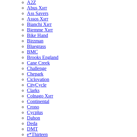
A2Z
Abus
Хит
Ass Savers
Assos
Хит
Bianchi
Хит
Biemme
Хит
Bike Hand
Birzman
Bluegrass
BMC
Brooks England
Cane Creek
Challenge
Chepark
Ciclovation
CityCycle
Clarks
Colnago
Хит
Continental
Crono
Cycplus
Dahon
Deda
DMT
e*Thirteen