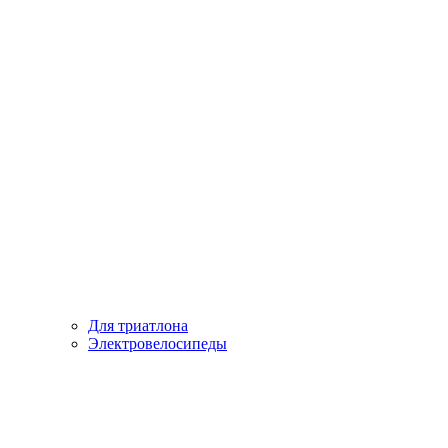
Для триатлона
Электровелосипеды