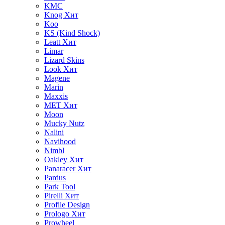
KMC
Knog
Хит
Koo
KS (Kind Shock)
Leatt
Хит
Limar
Lizard Skins
Look
Хит
Magene
Marin
Maxxis
MET
Хит
Moon
Mucky Nutz
Nalini
Navihood
Nimbl
Oakley
Хит
Panaracer
Хит
Pardus
Park Tool
Pirelli
Хит
Profile Design
Prologo
Хит
Prowheel