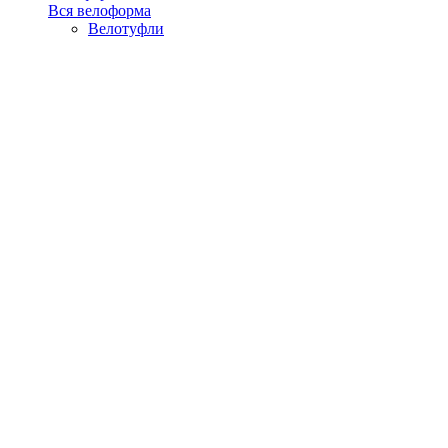
Вся велоформа
Велотуфли