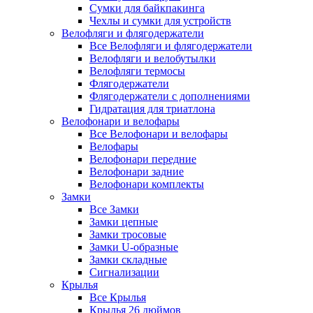
Сумки для байкпакинга
Чехлы и сумки для устройств
Велофляги и флягодержатели
Все Велофляги и флягодержатели
Велофляги и велобутылки
Велофляги термосы
Флягодержатели
Флягодержатели с дополнениями
Гидратация для триатлона
Велофонари и велофары
Все Велофонари и велофары
Велофары
Велофонари передние
Велофонари задние
Велофонари комплекты
Замки
Все Замки
Замки цепные
Замки тросовые
Замки U-образные
Замки складные
Сигнализации
Крылья
Все Крылья
Крылья 26 дюймов