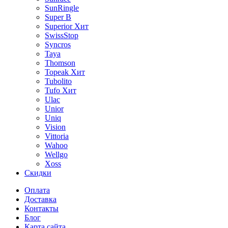
SunRingle
Super B
Superior
Хит
SwissStop
Syncros
Taya
Thomson
Topeak
Хит
Tubolito
Tufo
Хит
Ulac
Unior
Uniq
Vision
Vittoria
Wahoo
Wellgo
Xoss
Скидки
Оплата
Доставка
Контакты
Блог
Карта сайта