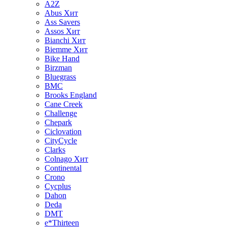
A2Z
Abus
Хит
Ass Savers
Assos
Хит
Bianchi
Хит
Biemme
Хит
Bike Hand
Birzman
Bluegrass
BMC
Brooks England
Cane Creek
Challenge
Chepark
Ciclovation
CityCycle
Clarks
Colnago
Хит
Continental
Crono
Cycplus
Dahon
Deda
DMT
e*Thirteen