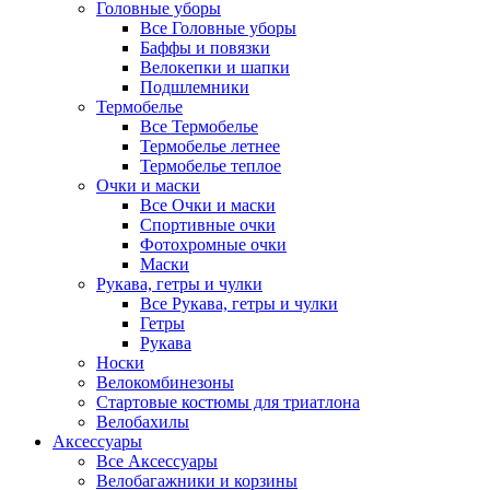
Головные уборы
Все Головные уборы
Баффы и повязки
Велокепки и шапки
Подшлемники
Термобелье
Все Термобелье
Термобелье летнее
Термобелье теплое
Очки и маски
Все Очки и маски
Спортивные очки
Фотохромные очки
Маски
Рукава, гетры и чулки
Все Рукава, гетры и чулки
Гетры
Рукава
Носки
Велокомбинезоны
Стартовые костюмы для триатлона
Велобахилы
Аксессуары
Все Аксессуары
Велобагажники и корзины