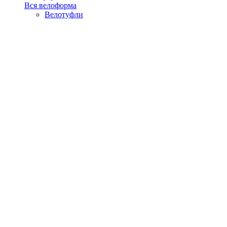
Вся велоформа
Велотуфли