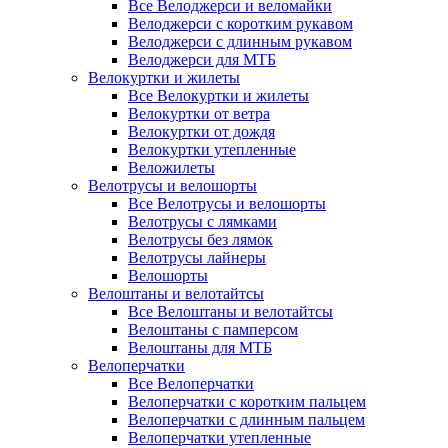
Все Велоджерси и веломайки
Велоджерси с коротким рукавом
Велоджерси с длинным рукавом
Велоджерси для МТБ
Велокуртки и жилеты
Все Велокуртки и жилеты
Велокуртки от ветра
Велокуртки от дождя
Велокуртки утепленные
Веложилеты
Велотрусы и велошорты
Все Велотрусы и велошорты
Велотрусы с лямками
Велотрусы без лямок
Велотрусы лайнеры
Велошорты
Велоштаны и велотайтсы
Все Велоштаны и велотайтсы
Велоштаны с памперсом
Велоштаны для МТБ
Велоперчатки
Все Велоперчатки
Велоперчатки с коротким пальцем
Велоперчатки с длинным пальцем
Велоперчатки утепленные