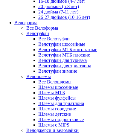
16-18 дюймов (4-7 лет)
20 дюймов (5-8 лет)
24 дюйма (7-11 лет)
26-27 дюймов (10-16 лет)
Велоформа
Все Велоформа
Велотуфли
Все Велотуфли
Велотуфли шоссейные
Велотуфли МТБ контактные
Велотуфли МТБ плоские
Велотуфли для туризма
Велотуфли для триатлона
Велотуфли зимние
Велошлемы
Все Велошлемы
Шлемы шоссейные
Шлемы МТБ
Шлемы фулфейсы
Шлемы для триатлона
Шлемы городские
Шлемы детские
Шлемы подростковые
Шлемы с MIPS
Велоджерси и веломайки