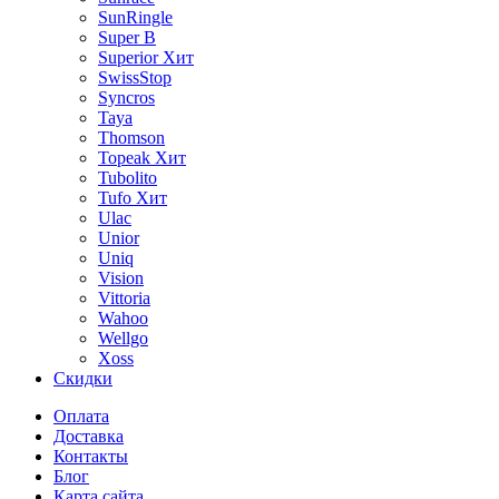
SunRingle
Super B
Superior
Хит
SwissStop
Syncros
Taya
Thomson
Topeak
Хит
Tubolito
Tufo
Хит
Ulac
Unior
Uniq
Vision
Vittoria
Wahoo
Wellgo
Xoss
Скидки
Оплата
Доставка
Контакты
Блог
Карта сайта