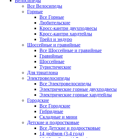
Велосипеды
Все Велосипеды
Горные
Все Горные
Любительские
Кросс-кантри двухподвесы
Кросс-кантри хардтейлы
Трейл и эндуро
Шоссейные и гравийные
Все Шоссейные и гравийные
Гравийные
Шоссейные
Туристические
Для триатлона
Электровелосипеды
Все Электровелосипеды
Электрические горные двухподвесы
Электрические горные хардтейлы
Городские
Все Городские
Гибридные
Складные и мини
Детские и подростковые
Все Детские и подростковые
14 дюймов (3-4 года)