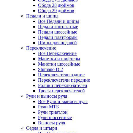
Обода 28 дюймов
Обода 29 дюймов
Педали и шипы
Все Педали и шипы
Педали контактные
Педали шоссейные
Педали платформы
Шипы для педалей
Переключение
Все Переключение
Манетки и шифтеры
Манетки шоссейные
Shimano Di2
Переключатели задние
Переключатели передние
Ролики переключателей
Тросы переключателей
Рули и выносы руля
Все Рули и выносы руля
Рули МТБ
Рули триатлон
Рули шоссейные
Выносы руля
Седла и штыри