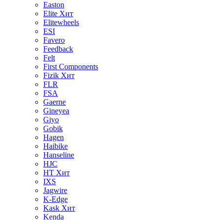
Easton
Elite
Хит
Elitewheels
ESI
Favero
Feedback
Felt
First Components
Fizik
Хит
FLR
FSA
Gaerne
Gineyea
Giyo
Gobik
Hagen
Haibike
Hanseline
HJC
HT
Хит
IXS
Jagwire
K-Edge
Kask
Хит
Kenda