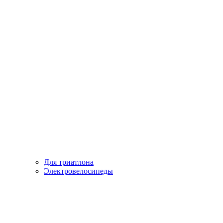
Для триатлона
Электровелосипеды