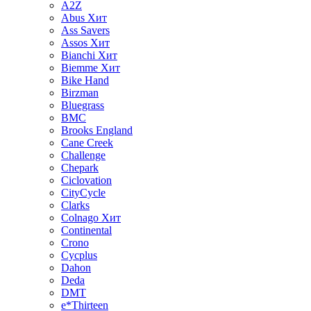
A2Z
Abus
Хит
Ass Savers
Assos
Хит
Bianchi
Хит
Biemme
Хит
Bike Hand
Birzman
Bluegrass
BMC
Brooks England
Cane Creek
Challenge
Chepark
Ciclovation
CityCycle
Clarks
Colnago
Хит
Continental
Crono
Cycplus
Dahon
Deda
DMT
e*Thirteen