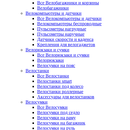
Все Велобагажники и корзины
Велобагажники
Велокомпьютеры и датчики
Все Велокомпьютеры и датчики
Велокомпьютеры беспроводные
Пульсометры нагрудные
Пульсометры наручные
Датчики скорости и каденса
Крепления для велогаджетов
Велорюкзаки и сумки
Все Велорюкзаки и сумки
Велорюкзаки
Велосумки на пояс
Велостанки
Все Велостанки
Велостанки smart
Велостанки под колесо
Велостанки роллерные
Аксессуары для велостанков
Велосумки
Все Велосумки
Велосумки под седло
Велосумки на раму
Велосумки на багажник
Велосумки на руль