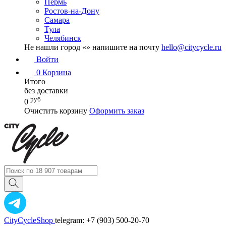
Пермь
Ростов-на-Дону
Самара
Тула
Челябинск
Не нашли город «
» напишите на почту
hello@citycycle.ru
Войти
0
Корзина
Итого
без доставки
руб
0
Очистить корзину
Оформить заказ
CityCycleShop
telegram: +7 (903) 500-20-70