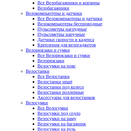
Все Велобагажники и корзины
Велобагажники
Велокомпьютеры и датчики
Все Велокомпьютеры и датчики
Велокомпьютеры беспроводные
Пульсометры нагрудные
Пульсометры наручные
Датчики скорости и каденса
Крепления для велогаджетов
Велорюкзаки и сумки
Все Велорюкзаки и сумки
Велорюкзаки
Велосумки на пояс
Велостанки
Все Велостанки
Велостанки smart
Велостанки под колесо
Велостанки роллерные
Аксессуары для велостанков
Велосумки
Все Велосумки
Велосумки под седло
Велосумки на раму
Велосумки на багажник
Велосумки на руль