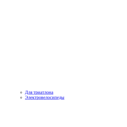
Для триатлона
Электровелосипеды