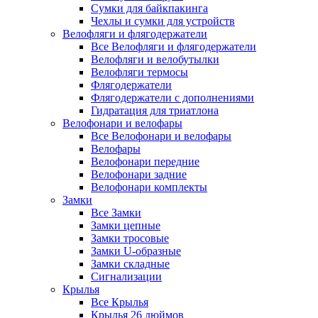
Сумки для байкпакинга
Чехлы и сумки для устройств
Велофляги и флягодержатели
Все Велофляги и флягодержатели
Велофляги и велобутылки
Велофляги термосы
Флягодержатели
Флягодержатели с дополнениями
Гидратация для триатлона
Велофонари и велофары
Все Велофонари и велофары
Велофары
Велофонари передние
Велофонари задние
Велофонари комплекты
Замки
Все Замки
Замки цепные
Замки тросовые
Замки U-образные
Замки складные
Сигнализации
Крылья
Все Крылья
Крылья 26 дюймов