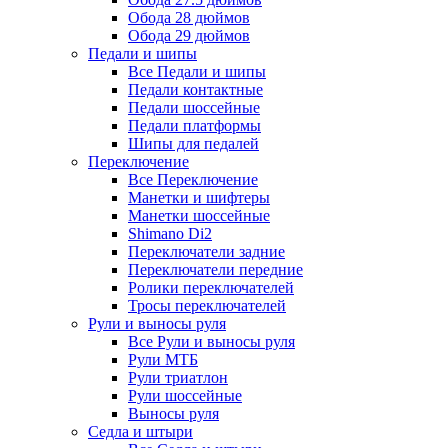
Обода 28 дюймов
Обода 29 дюймов
Педали и шипы
Все Педали и шипы
Педали контактные
Педали шоссейные
Педали платформы
Шипы для педалей
Переключение
Все Переключение
Манетки и шифтеры
Манетки шоссейные
Shimano Di2
Переключатели задние
Переключатели передние
Ролики переключателей
Тросы переключателей
Рули и выносы руля
Все Рули и выносы руля
Рули МТБ
Рули триатлон
Рули шоссейные
Выносы руля
Седла и штыри