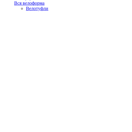
Вся велоформа
Велотуфли