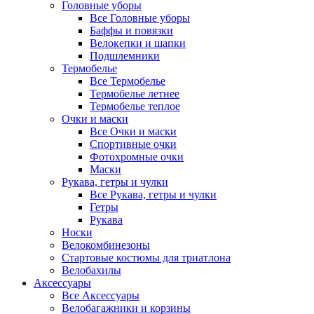
Головные уборы
Все Головные уборы
Баффы и повязки
Велокепки и шапки
Подшлемники
Термобелье
Все Термобелье
Термобелье летнее
Термобелье теплое
Очки и маски
Все Очки и маски
Спортивные очки
Фотохромные очки
Маски
Рукава, гетры и чулки
Все Рукава, гетры и чулки
Гетры
Рукава
Носки
Велокомбинезоны
Стартовые костюмы для триатлона
Велобахилы
Аксессуары
Все Аксессуары
Велобагажники и корзины