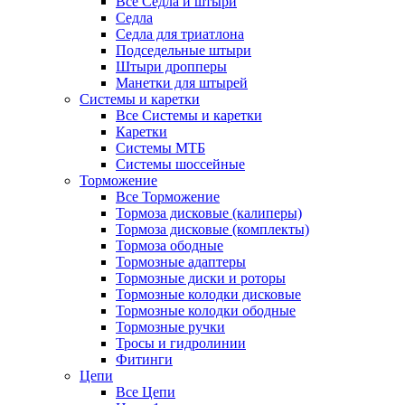
Все Седла и штыри
Седла
Седла для триатлона
Подседельные штыри
Штыри дропперы
Манетки для штырей
Системы и каретки
Все Системы и каретки
Каретки
Системы МТБ
Системы шоссейные
Торможение
Все Торможение
Тормоза дисковые (калиперы)
Тормоза дисковые (комплекты)
Тормоза ободные
Тормозные адаптеры
Тормозные диски и роторы
Тормозные колодки дисковые
Тормозные колодки ободные
Тормозные ручки
Тросы и гидролинии
Фитинги
Цепи
Все Цепи