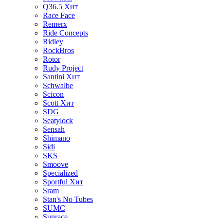
Q36.5
Хит
Race Face
Remerx
Ride Concepts
Ridley
RockBros
Rotor
Rudy Project
Santini
Хит
Schwalbe
Scicon
Scott
Хит
SDG
Seatylock
Sensah
Shimano
Sidi
SKS
Smoove
Specialized
Sportful
Хит
Sram
Stan's No Tubes
SUMC
Sunrace