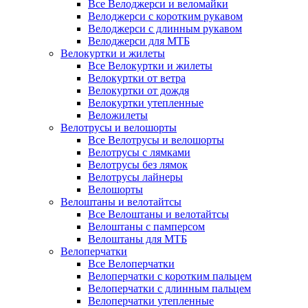
Все Велоджерси и веломайки
Велоджерси с коротким рукавом
Велоджерси с длинным рукавом
Велоджерси для МТБ
Велокуртки и жилеты
Все Велокуртки и жилеты
Велокуртки от ветра
Велокуртки от дождя
Велокуртки утепленные
Веложилеты
Велотрусы и велошорты
Все Велотрусы и велошорты
Велотрусы с лямками
Велотрусы без лямок
Велотрусы лайнеры
Велошорты
Велоштаны и велотайтсы
Все Велоштаны и велотайтсы
Велоштаны с памперсом
Велоштаны для МТБ
Велоперчатки
Все Велоперчатки
Велоперчатки с коротким пальцем
Велоперчатки с длинным пальцем
Велоперчатки утепленные