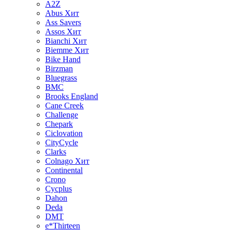
A2Z
Abus
Хит
Ass Savers
Assos
Хит
Bianchi
Хит
Biemme
Хит
Bike Hand
Birzman
Bluegrass
BMC
Brooks England
Cane Creek
Challenge
Chepark
Ciclovation
CityCycle
Clarks
Colnago
Хит
Continental
Crono
Cycplus
Dahon
Deda
DMT
e*Thirteen