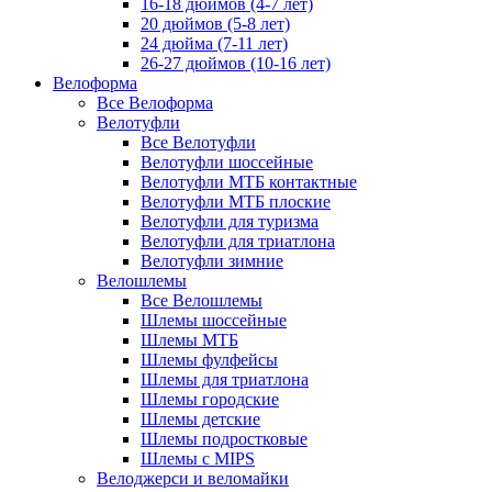
16-18 дюймов (4-7 лет)
20 дюймов (5-8 лет)
24 дюйма (7-11 лет)
26-27 дюймов (10-16 лет)
Велоформа
Все Велоформа
Велотуфли
Все Велотуфли
Велотуфли шоссейные
Велотуфли МТБ контактные
Велотуфли МТБ плоские
Велотуфли для туризма
Велотуфли для триатлона
Велотуфли зимние
Велошлемы
Все Велошлемы
Шлемы шоссейные
Шлемы МТБ
Шлемы фулфейсы
Шлемы для триатлона
Шлемы городские
Шлемы детские
Шлемы подростковые
Шлемы с MIPS
Велоджерси и веломайки