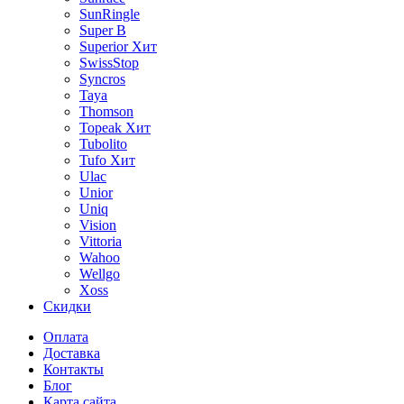
SunRingle
Super B
Superior
Хит
SwissStop
Syncros
Taya
Thomson
Topeak
Хит
Tubolito
Tufo
Хит
Ulac
Unior
Uniq
Vision
Vittoria
Wahoo
Wellgo
Xoss
Скидки
Оплата
Доставка
Контакты
Блог
Карта сайта