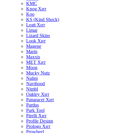
KMC
Knog
Хит
Koo
KS (Kind Shock)
Leatt
Хит
Limar
Lizard Skins
Look
Хит
Magene
Marin
Maxxis
MET
Хит
Moon
Mucky Nutz
Nalini
Navihood
Nimbl
Oakley
Хит
Panaracer
Хит
Pardus
Park Tool
Pirelli
Хит
Profile Design
Prologo
Хит
Prowheel