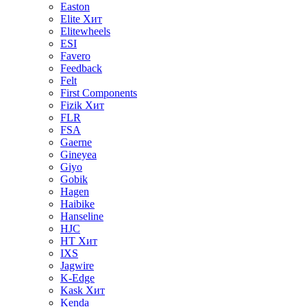
Easton
Elite
Хит
Elitewheels
ESI
Favero
Feedback
Felt
First Components
Fizik
Хит
FLR
FSA
Gaerne
Gineyea
Giyo
Gobik
Hagen
Haibike
Hanseline
HJC
HT
Хит
IXS
Jagwire
K-Edge
Kask
Хит
Kenda