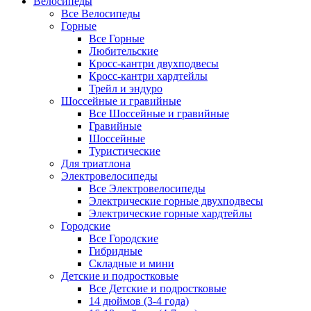
Велосипеды
Все Велосипеды
Горные
Все Горные
Любительские
Кросс-кантри двухподвесы
Кросс-кантри хардтейлы
Трейл и эндуро
Шоссейные и гравийные
Все Шоссейные и гравийные
Гравийные
Шоссейные
Туристические
Для триатлона
Электровелосипеды
Все Электровелосипеды
Электрические горные двухподвесы
Электрические горные хардтейлы
Городские
Все Городские
Гибридные
Складные и мини
Детские и подростковые
Все Детские и подростковые
14 дюймов (3-4 года)