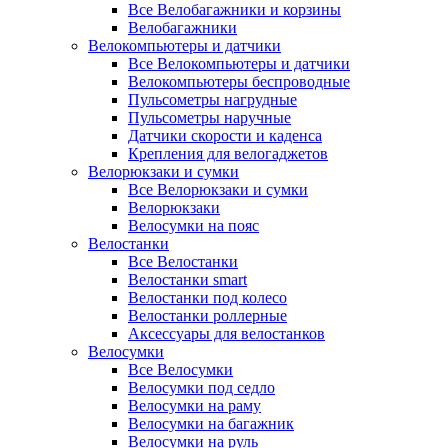
Все Велобагажники и корзины
Велобагажники
Велокомпьютеры и датчики
Все Велокомпьютеры и датчики
Велокомпьютеры беспроводные
Пульсометры нагрудные
Пульсометры наручные
Датчики скорости и каденса
Крепления для велогаджетов
Велорюкзаки и сумки
Все Велорюкзаки и сумки
Велорюкзаки
Велосумки на пояс
Велостанки
Все Велостанки
Велостанки smart
Велостанки под колесо
Велостанки роллерные
Аксессуары для велостанков
Велосумки
Все Велосумки
Велосумки под седло
Велосумки на раму
Велосумки на багажник
Велосумки на руль