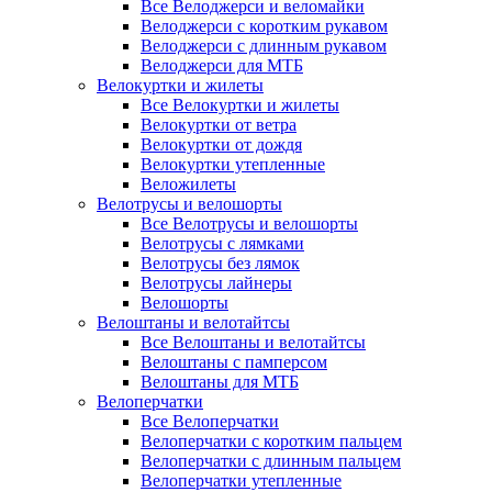
Все Велоджерси и веломайки
Велоджерси с коротким рукавом
Велоджерси с длинным рукавом
Велоджерси для МТБ
Велокуртки и жилеты
Все Велокуртки и жилеты
Велокуртки от ветра
Велокуртки от дождя
Велокуртки утепленные
Веложилеты
Велотрусы и велошорты
Все Велотрусы и велошорты
Велотрусы с лямками
Велотрусы без лямок
Велотрусы лайнеры
Велошорты
Велоштаны и велотайтсы
Все Велоштаны и велотайтсы
Велоштаны с памперсом
Велоштаны для МТБ
Велоперчатки
Все Велоперчатки
Велоперчатки с коротким пальцем
Велоперчатки с длинным пальцем
Велоперчатки утепленные