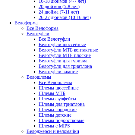
16-18 дюймов (4-7 лет)
20 дюймов (5-8 лет)
24 дюйма (7-11 лет)
26-27 дюймов (10-16 лет)
Велоформа
Все Велоформа
Велотуфли
Все Велотуфли
Велотуфли шоссейные
Велотуфли МТБ контактные
Велотуфли МТБ плоские
Велотуфли для туризма
Велотуфли для триатлона
Велотуфли зимние
Велошлемы
Все Велошлемы
Шлемы шоссейные
Шлемы МТБ
Шлемы фулфейсы
Шлемы для триатлона
Шлемы городские
Шлемы детские
Шлемы подростковые
Шлемы с MIPS
Велоджерси и веломайки