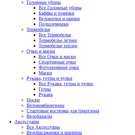
Головные уборы
Все Головные уборы
Баффы и повязки
Велокепки и шапки
Подшлемники
Термобелье
Все Термобелье
Термобелье летнее
Термобелье теплое
Очки и маски
Все Очки и маски
Спортивные очки
Фотохромные очки
Маски
Рукава, гетры и чулки
Все Рукава, гетры и чулки
Гетры
Рукава
Носки
Велокомбинезоны
Стартовые костюмы для триатлона
Велобахилы
Аксессуары
Все Аксессуары
Велобагажники и корзины