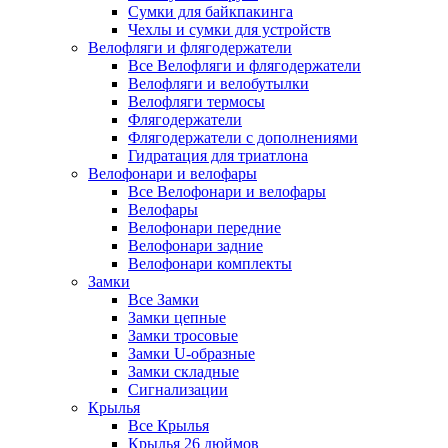
Сумки для байкпакинга
Чехлы и сумки для устройств
Велофляги и флягодержатели
Все Велофляги и флягодержатели
Велофляги и велобутылки
Велофляги термосы
Флягодержатели
Флягодержатели с дополнениями
Гидратация для триатлона
Велофонари и велофары
Все Велофонари и велофары
Велофары
Велофонари передние
Велофонари задние
Велофонари комплекты
Замки
Все Замки
Замки цепные
Замки тросовые
Замки U-образные
Замки складные
Сигнализации
Крылья
Все Крылья
Крылья 26 дюймов