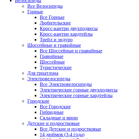
Велосипеды
Все Велосипеды
Горные
Все Горные
Любительские
Кросс-кантри двухподвесы
Кросс-кантри хардтейлы
Трейл и эндуро
Шоссейные и гравийные
Все Шоссейные и гравийные
Гравийные
Шоссейные
Туристические
Для триатлона
Электровелосипеды
Все Электровелосипеды
Электрические горные двухподвесы
Электрические горные хардтейлы
Городские
Все Городские
Гибридные
Складные и мини
Детские и подростковые
Все Детские и подростковые
14 дюймов (3-4 года)