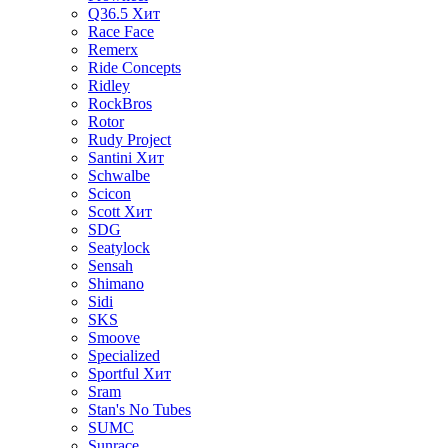
Q36.5
Хит
Race Face
Remerx
Ride Concepts
Ridley
RockBros
Rotor
Rudy Project
Santini
Хит
Schwalbe
Scicon
Scott
Хит
SDG
Seatylock
Sensah
Shimano
Sidi
SKS
Smoove
Specialized
Sportful
Хит
Sram
Stan's No Tubes
SUMC
Sunrace