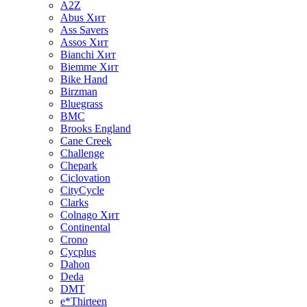
A2Z
Abus
Хит
Ass Savers
Assos
Хит
Bianchi
Хит
Biemme
Хит
Bike Hand
Birzman
Bluegrass
BMC
Brooks England
Cane Creek
Challenge
Chepark
Ciclovation
CityCycle
Clarks
Colnago
Хит
Continental
Crono
Cycplus
Dahon
Deda
DMT
e*Thirteen