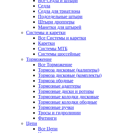
Все Седла и штыри
Седла
Седла для триатлона
Подседельные штыри
Штыри дропперы
Манетки для штырей
Системы и каретки
Все Системы и каретки
Каретки
Системы МТБ
Системы шоссейные
Торможение
Все Торможение
Тормоза дисковые (калиперы)
Тормоза дисковые (комплекты)
Тормоза ободные
Тормозные адаптеры
Тормозные диски и роторы
Тормозные колодки дисковые
Тормозные колодки ободные
Тормозные ручки
Тросы и гидролинии
Фитинги
Цепи
Все Цепи