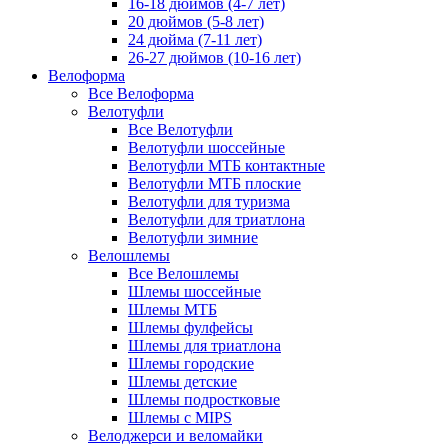
16-18 дюймов (4-7 лет)
20 дюймов (5-8 лет)
24 дюйма (7-11 лет)
26-27 дюймов (10-16 лет)
Велоформа
Все Велоформа
Велотуфли
Все Велотуфли
Велотуфли шоссейные
Велотуфли МТБ контактные
Велотуфли МТБ плоские
Велотуфли для туризма
Велотуфли для триатлона
Велотуфли зимние
Велошлемы
Все Велошлемы
Шлемы шоссейные
Шлемы МТБ
Шлемы фулфейсы
Шлемы для триатлона
Шлемы городские
Шлемы детские
Шлемы подростковые
Шлемы с MIPS
Велоджерси и веломайки