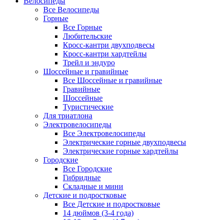
Велосипеды
Все Велосипеды
Горные
Все Горные
Любительские
Кросс-кантри двухподвесы
Кросс-кантри хардтейлы
Трейл и эндуро
Шоссейные и гравийные
Все Шоссейные и гравийные
Гравийные
Шоссейные
Туристические
Для триатлона
Электровелосипеды
Все Электровелосипеды
Электрические горные двухподвесы
Электрические горные хардтейлы
Городские
Все Городские
Гибридные
Складные и мини
Детские и подростковые
Все Детские и подростковые
14 дюймов (3-4 года)