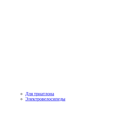
Для триатлона
Электровелосипеды