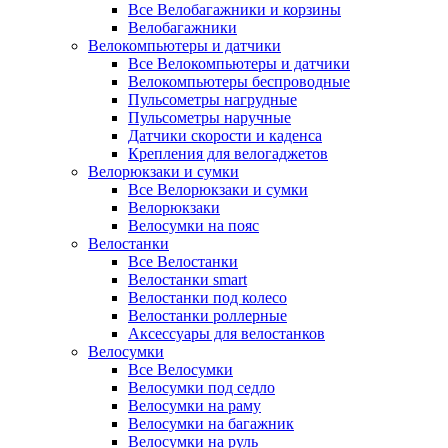
Все Велобагажники и корзины
Велобагажники
Велокомпьютеры и датчики
Все Велокомпьютеры и датчики
Велокомпьютеры беспроводные
Пульсометры нагрудные
Пульсометры наручные
Датчики скорости и каденса
Крепления для велогаджетов
Велорюкзаки и сумки
Все Велорюкзаки и сумки
Велорюкзаки
Велосумки на пояс
Велостанки
Все Велостанки
Велостанки smart
Велостанки под колесо
Велостанки роллерные
Аксессуары для велостанков
Велосумки
Все Велосумки
Велосумки под седло
Велосумки на раму
Велосумки на багажник
Велосумки на руль