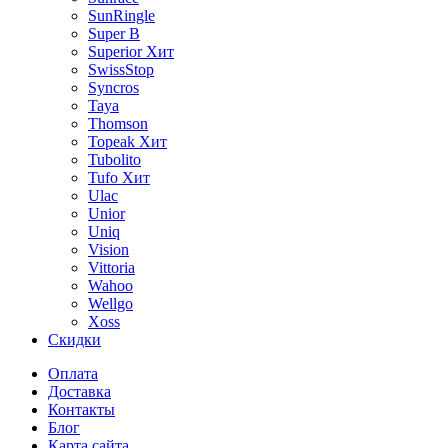
SunRingle
Super B
Superior
Хит
SwissStop
Syncros
Taya
Thomson
Topeak
Хит
Tubolito
Tufo
Хит
Ulac
Unior
Uniq
Vision
Vittoria
Wahoo
Wellgo
Xoss
Скидки
Оплата
Доставка
Контакты
Блог
Карта сайта