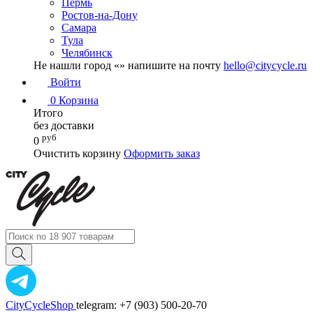
Пермь
Ростов-на-Дону
Самара
Тула
Челябинск
Не нашли город «
» напишите на почту
hello@citycycle.ru
Войти
0
Корзина
Итого
без доставки
руб
0
Очистить корзину
Оформить заказ
CityCycleShop
telegram: +7 (903) 500-20-70