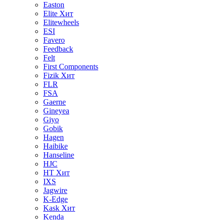
Easton
Elite
Хит
Elitewheels
ESI
Favero
Feedback
Felt
First Components
Fizik
Хит
FLR
FSA
Gaerne
Gineyea
Giyo
Gobik
Hagen
Haibike
Hanseline
HJC
HT
Хит
IXS
Jagwire
K-Edge
Kask
Хит
Kenda