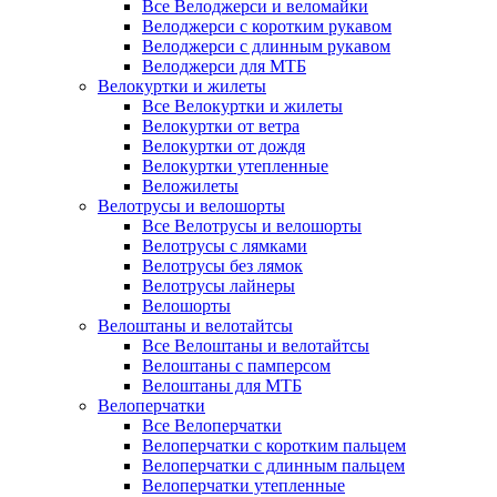
Все Велоджерси и веломайки
Велоджерси с коротким рукавом
Велоджерси с длинным рукавом
Велоджерси для МТБ
Велокуртки и жилеты
Все Велокуртки и жилеты
Велокуртки от ветра
Велокуртки от дождя
Велокуртки утепленные
Веложилеты
Велотрусы и велошорты
Все Велотрусы и велошорты
Велотрусы с лямками
Велотрусы без лямок
Велотрусы лайнеры
Велошорты
Велоштаны и велотайтсы
Все Велоштаны и велотайтсы
Велоштаны с памперсом
Велоштаны для МТБ
Велоперчатки
Все Велоперчатки
Велоперчатки с коротким пальцем
Велоперчатки с длинным пальцем
Велоперчатки утепленные