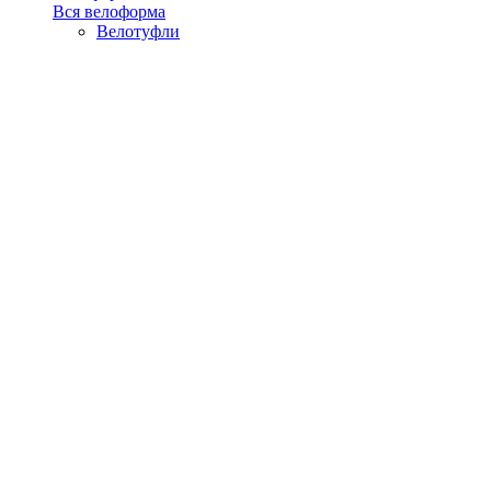
Вся велоформа
Велотуфли