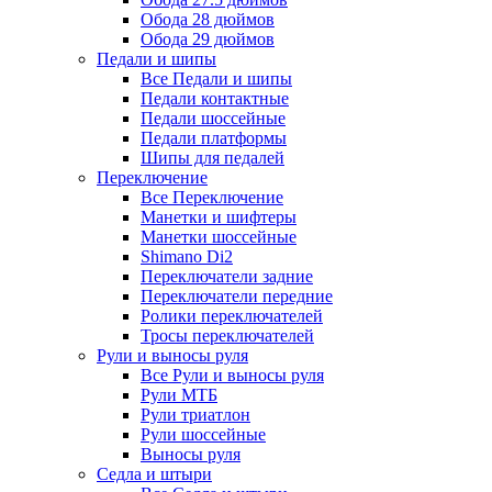
Обода 28 дюймов
Обода 29 дюймов
Педали и шипы
Все Педали и шипы
Педали контактные
Педали шоссейные
Педали платформы
Шипы для педалей
Переключение
Все Переключение
Манетки и шифтеры
Манетки шоссейные
Shimano Di2
Переключатели задние
Переключатели передние
Ролики переключателей
Тросы переключателей
Рули и выносы руля
Все Рули и выносы руля
Рули МТБ
Рули триатлон
Рули шоссейные
Выносы руля
Седла и штыри