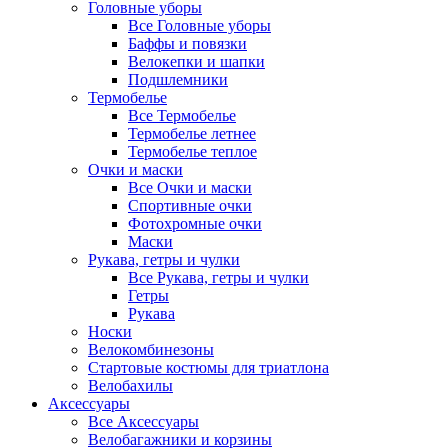
Головные уборы
Все Головные уборы
Баффы и повязки
Велокепки и шапки
Подшлемники
Термобелье
Все Термобелье
Термобелье летнее
Термобелье теплое
Очки и маски
Все Очки и маски
Спортивные очки
Фотохромные очки
Маски
Рукава, гетры и чулки
Все Рукава, гетры и чулки
Гетры
Рукава
Носки
Велокомбинезоны
Стартовые костюмы для триатлона
Велобахилы
Аксессуары
Все Аксессуары
Велобагажники и корзины