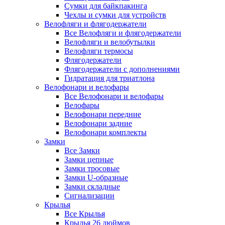
Сумки для байкпакинга
Чехлы и сумки для устройств
Велофляги и флягодержатели
Все Велофляги и флягодержатели
Велофляги и велобутылки
Велофляги термосы
Флягодержатели
Флягодержатели с дополнениями
Гидратация для триатлона
Велофонари и велофары
Все Велофонари и велофары
Велофары
Велофонари передние
Велофонари задние
Велофонари комплекты
Замки
Все Замки
Замки цепные
Замки тросовые
Замки U-образные
Замки складные
Сигнализации
Крылья
Все Крылья
Крылья 26 дюймов