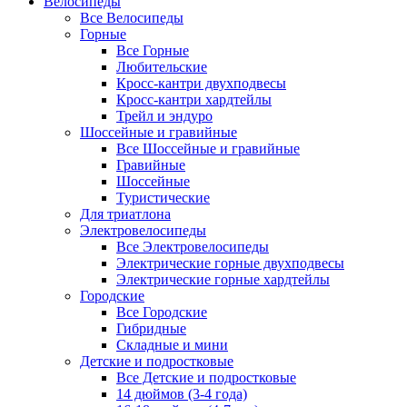
Велосипеды
Все Велосипеды
Горные
Все Горные
Любительские
Кросс-кантри двухподвесы
Кросс-кантри хардтейлы
Трейл и эндуро
Шоссейные и гравийные
Все Шоссейные и гравийные
Гравийные
Шоссейные
Туристические
Для триатлона
Электровелосипеды
Все Электровелосипеды
Электрические горные двухподвесы
Электрические горные хардтейлы
Городские
Все Городские
Гибридные
Складные и мини
Детские и подростковые
Все Детские и подростковые
14 дюймов (3-4 года)