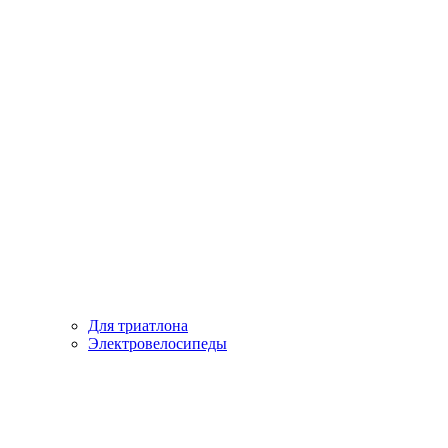
Для триатлона
Электровелосипеды