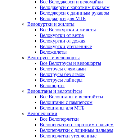
Все Велоджерси и веломайки
Велоджерси с коротким рукавом
Велоджерси с длинным рукавом
Велоджерси для МТБ
Велокуртки и жилеты
Все Велокуртки и жилеты
Велокуртки от ветра
Велокуртки от дождя
Велокуртки утепленные
Веложилеты
Велотрусы и велошорты
Все Велотрусы и велошорты
Велотрусы с лямками
Велотрусы без лямок
Велотрусы лайнеры
Велошорты
Велоштаны и велотайтсы
Все Велоштаны и велотайтсы
Велоштаны с памперсом
Велоштаны для МТБ
Велоперчатки
Все Велоперчатки
Велоперчатки с коротким пальцем
Велоперчатки с длинным пальцем
Велоперчатки утепленные