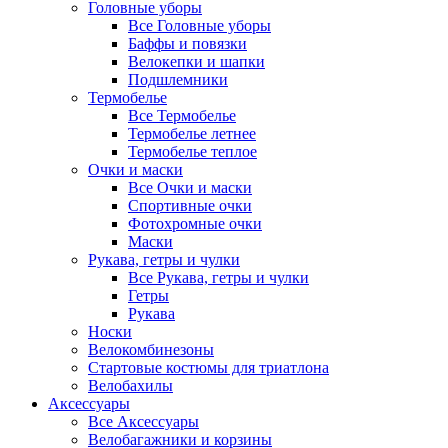
Головные уборы
Все Головные уборы
Баффы и повязки
Велокепки и шапки
Подшлемники
Термобелье
Все Термобелье
Термобелье летнее
Термобелье теплое
Очки и маски
Все Очки и маски
Спортивные очки
Фотохромные очки
Маски
Рукава, гетры и чулки
Все Рукава, гетры и чулки
Гетры
Рукава
Носки
Велокомбинезоны
Стартовые костюмы для триатлона
Велобахилы
Аксессуары
Все Аксессуары
Велобагажники и корзины