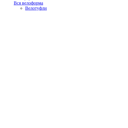
Вся велоформа
Велотуфли