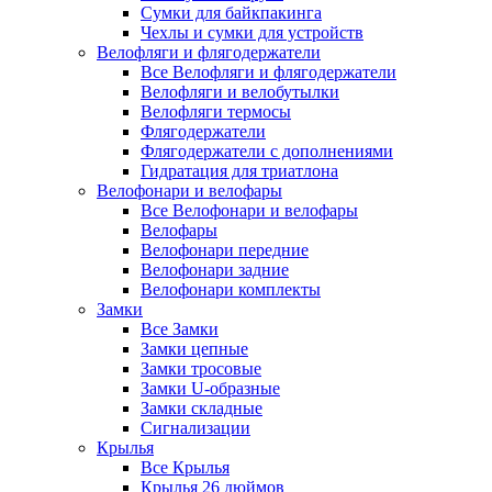
Сумки для байкпакинга
Чехлы и сумки для устройств
Велофляги и флягодержатели
Все Велофляги и флягодержатели
Велофляги и велобутылки
Велофляги термосы
Флягодержатели
Флягодержатели с дополнениями
Гидратация для триатлона
Велофонари и велофары
Все Велофонари и велофары
Велофары
Велофонари передние
Велофонари задние
Велофонари комплекты
Замки
Все Замки
Замки цепные
Замки тросовые
Замки U-образные
Замки складные
Сигнализации
Крылья
Все Крылья
Крылья 26 дюймов