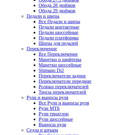
Обода 28 дюймов
Обода 29 дюймов
Педали и шипы
Все Педали и шипы
Педали контактные
Педали шоссейные
Педали платформы
Шипы для педалей
Переключение
Все Переключение
Манетки и шифтеры
Манетки шоссейные
Shimano Di2
Переключатели задние
Переключатели передние
Ролики переключателей
Тросы переключателей
Рули и выносы руля
Все Рули и выносы руля
Рули МТБ
Рули триатлон
Рули шоссейные
Выносы руля
Седла и штыри