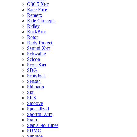
Q36.5
Хит
Race Face
Remerx
Ride Concepts
Ridley
RockBros
Rotor
Rudy Project
Santini
Хит
Schwalbe
Scicon
Scott
Хит
SDG
Seatylock
Sensah
Shimano
Sidi
SKS
Smoove
Specialized
Sportful
Хит
Sram
Stan's No Tubes
SUMC
Sunrace