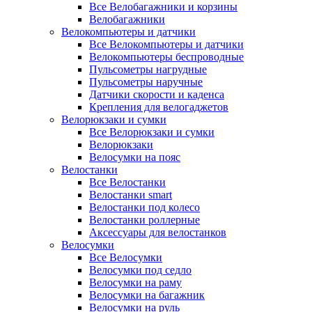
Все Велобагажники и корзины
Велобагажники
Велокомпьютеры и датчики
Все Велокомпьютеры и датчики
Велокомпьютеры беспроводные
Пульсометры нагрудные
Пульсометры наручные
Датчики скорости и каденса
Крепления для велогаджетов
Велорюкзаки и сумки
Все Велорюкзаки и сумки
Велорюкзаки
Велосумки на пояс
Велостанки
Все Велостанки
Велостанки smart
Велостанки под колесо
Велостанки роллерные
Аксессуары для велостанков
Велосумки
Все Велосумки
Велосумки под седло
Велосумки на раму
Велосумки на багажник
Велосумки на руль