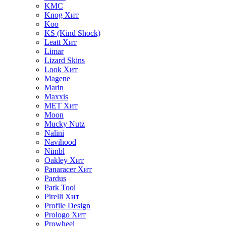
KMC
Knog
Хит
Koo
KS (Kind Shock)
Leatt
Хит
Limar
Lizard Skins
Look
Хит
Magene
Marin
Maxxis
MET
Хит
Moon
Mucky Nutz
Nalini
Navihood
Nimbl
Oakley
Хит
Panaracer
Хит
Pardus
Park Tool
Pirelli
Хит
Profile Design
Prologo
Хит
Prowheel