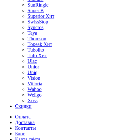
SunRingle
Super B
Superior
Хит
SwissStop
Syncros
Taya
Thomson
Topeak
Хит
Tubolito
Tufo
Хит
Ulac
Unior
Uniq
Vision
Vittoria
Wahoo
Wellgo
Xoss
Скидки
Оплата
Доставка
Контакты
Блог
Карта сайта