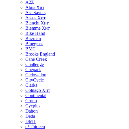
A2Z
Abus
Хит
Ass Savers
Assos
Хит
Bianchi
Хит
Biemme
Хит
Bike Hand
Birzman
Bluegrass
BMC
Brooks England
Cane Creek
Challenge
Chepark
Ciclovation
CityCycle
Clarks
Colnago
Хит
Continental
Crono
Cycplus
Dahon
Deda
DMT
e*Thirteen