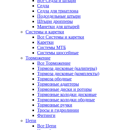
Все Седла и штыри
Седла
Седла для триатлона
Подседельные штыри
Штыри дропперы
Манетки для штырей
Системы и каретки
Все Системы и каретки
Каретки
Системы МТБ
Системы шоссейные
Торможение
Все Торможение
Тормоза дисковые (калиперы)
Тормоза дисковые (комплекты)
Тормоза ободные
Тормозные адаптеры
Тормозные диски и роторы
Тормозные колодки дисковые
Тормозные колодки ободные
Тормозные ручки
Тросы и гидролинии
Фитинги
Цепи
Все Цепи