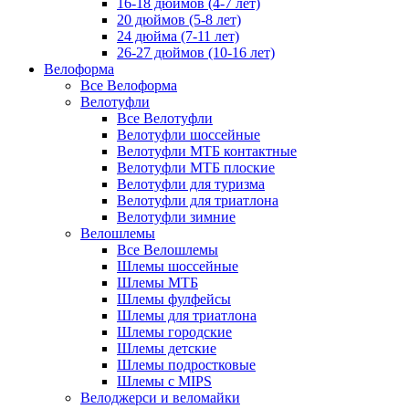
16-18 дюймов (4-7 лет)
20 дюймов (5-8 лет)
24 дюйма (7-11 лет)
26-27 дюймов (10-16 лет)
Велоформа
Все Велоформа
Велотуфли
Все Велотуфли
Велотуфли шоссейные
Велотуфли МТБ контактные
Велотуфли МТБ плоские
Велотуфли для туризма
Велотуфли для триатлона
Велотуфли зимние
Велошлемы
Все Велошлемы
Шлемы шоссейные
Шлемы МТБ
Шлемы фулфейсы
Шлемы для триатлона
Шлемы городские
Шлемы детские
Шлемы подростковые
Шлемы с MIPS
Велоджерси и веломайки