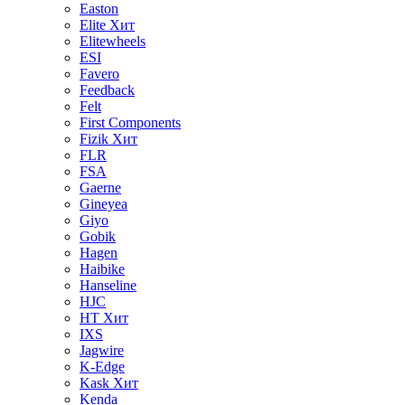
Easton
Elite
Хит
Elitewheels
ESI
Favero
Feedback
Felt
First Components
Fizik
Хит
FLR
FSA
Gaerne
Gineyea
Giyo
Gobik
Hagen
Haibike
Hanseline
HJC
HT
Хит
IXS
Jagwire
K-Edge
Kask
Хит
Kenda