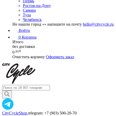
Пермь
Ростов-на-Дону
Самара
Тула
Челябинск
Не нашли город «
» напишите на почту
hello@citycycle.ru
Войти
0
Корзина
Итого
без доставки
руб
0
Очистить корзину
Оформить заказ
CityCycleShop
telegram: +7 (903) 500-20-70