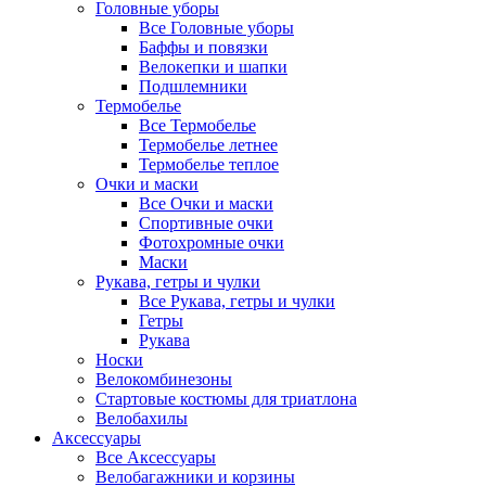
Головные уборы
Все Головные уборы
Баффы и повязки
Велокепки и шапки
Подшлемники
Термобелье
Все Термобелье
Термобелье летнее
Термобелье теплое
Очки и маски
Все Очки и маски
Спортивные очки
Фотохромные очки
Маски
Рукава, гетры и чулки
Все Рукава, гетры и чулки
Гетры
Рукава
Носки
Велокомбинезоны
Стартовые костюмы для триатлона
Велобахилы
Аксессуары
Все Аксессуары
Велобагажники и корзины