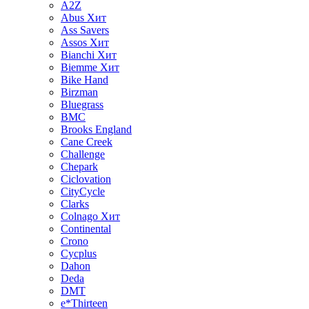
A2Z
Abus
Хит
Ass Savers
Assos
Хит
Bianchi
Хит
Biemme
Хит
Bike Hand
Birzman
Bluegrass
BMC
Brooks England
Cane Creek
Challenge
Chepark
Ciclovation
CityCycle
Clarks
Colnago
Хит
Continental
Crono
Cycplus
Dahon
Deda
DMT
e*Thirteen