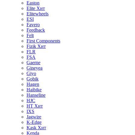
Easton
Elite
Хит
Elitewheels
ESI
Favero
Feedback
Felt
First Components
Fizik
Хит
FLR
FSA
Gaerne
Gineyea
Giyo
Gobik
Hagen
Haibike
Hanseline
HJC
HT
Хит
IXS
Jagwire
K-Edge
Kask
Хит
Kenda