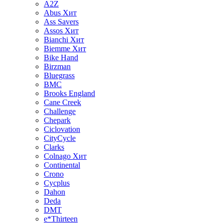
A2Z
Abus
Хит
Ass Savers
Assos
Хит
Bianchi
Хит
Biemme
Хит
Bike Hand
Birzman
Bluegrass
BMC
Brooks England
Cane Creek
Challenge
Chepark
Ciclovation
CityCycle
Clarks
Colnago
Хит
Continental
Crono
Cycplus
Dahon
Deda
DMT
e*Thirteen