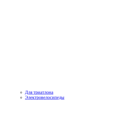
Для триатлона
Электровелосипеды