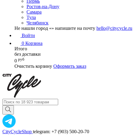
Пермь
Ростов-на-Дону
Самара
Тула
Челябинск
Не нашли город «
» напишите на почту
hello@citycycle.ru
Войти
0
Корзина
Итого
без доставки
руб
0
Очистить корзину
Оформить заказ
CityCycleShop
telegram: +7 (903) 500-20-70