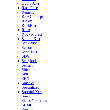
Q36.5
Хит
Race Face
Remerx
Ride Concepts
Ridley
RockBros
Rotor
Rudy Project
Santini
Хит
Schwalbe
Scicon
Scott
Хит
SDG
Seatylock
Sensah
Shimano
Sidi
SKS
Smoove
Specialized
Sportful
Хит
Sram
Stan's No Tubes
SUMC
Sunrace