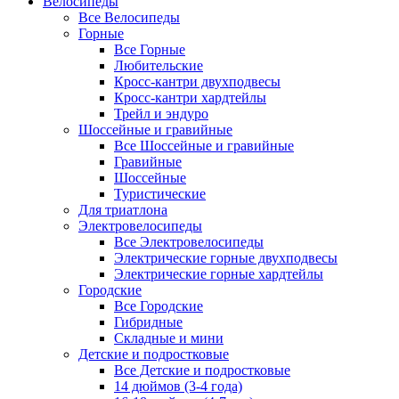
Велосипеды
Все Велосипеды
Горные
Все Горные
Любительские
Кросс-кантри двухподвесы
Кросс-кантри хардтейлы
Трейл и эндуро
Шоссейные и гравийные
Все Шоссейные и гравийные
Гравийные
Шоссейные
Туристические
Для триатлона
Электровелосипеды
Все Электровелосипеды
Электрические горные двухподвесы
Электрические горные хардтейлы
Городские
Все Городские
Гибридные
Складные и мини
Детские и подростковые
Все Детские и подростковые
14 дюймов (3-4 года)