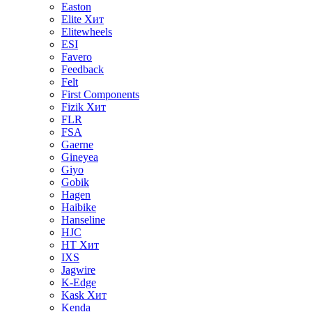
Easton
Elite
Хит
Elitewheels
ESI
Favero
Feedback
Felt
First Components
Fizik
Хит
FLR
FSA
Gaerne
Gineyea
Giyo
Gobik
Hagen
Haibike
Hanseline
HJC
HT
Хит
IXS
Jagwire
K-Edge
Kask
Хит
Kenda