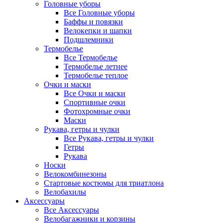
Головные уборы
Все Головные уборы
Баффы и повязки
Велокепки и шапки
Подшлемники
Термобелье
Все Термобелье
Термобелье летнее
Термобелье теплое
Очки и маски
Все Очки и маски
Спортивные очки
Фотохромные очки
Маски
Рукава, гетры и чулки
Все Рукава, гетры и чулки
Гетры
Рукава
Носки
Велокомбинезоны
Стартовые костюмы для триатлона
Велобахилы
Аксессуары
Все Аксессуары
Велобагажники и корзины