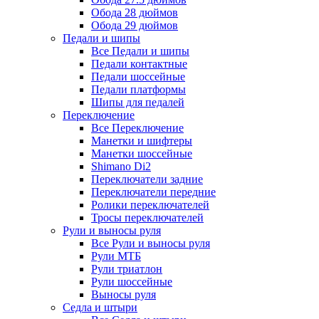
Обода 28 дюймов
Обода 29 дюймов
Педали и шипы
Все Педали и шипы
Педали контактные
Педали шоссейные
Педали платформы
Шипы для педалей
Переключение
Все Переключение
Манетки и шифтеры
Манетки шоссейные
Shimano Di2
Переключатели задние
Переключатели передние
Ролики переключателей
Тросы переключателей
Рули и выносы руля
Все Рули и выносы руля
Рули МТБ
Рули триатлон
Рули шоссейные
Выносы руля
Седла и штыри