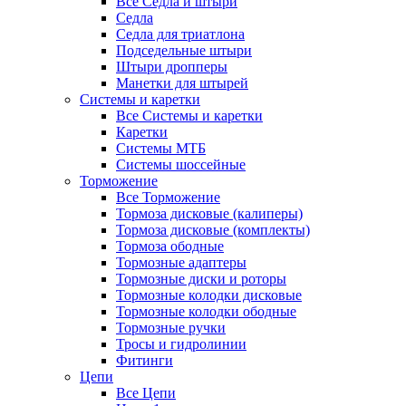
Все Седла и штыри
Седла
Седла для триатлона
Подседельные штыри
Штыри дропперы
Манетки для штырей
Системы и каретки
Все Системы и каретки
Каретки
Системы МТБ
Системы шоссейные
Торможение
Все Торможение
Тормоза дисковые (калиперы)
Тормоза дисковые (комплекты)
Тормоза ободные
Тормозные адаптеры
Тормозные диски и роторы
Тормозные колодки дисковые
Тормозные колодки ободные
Тормозные ручки
Тросы и гидролинии
Фитинги
Цепи
Все Цепи