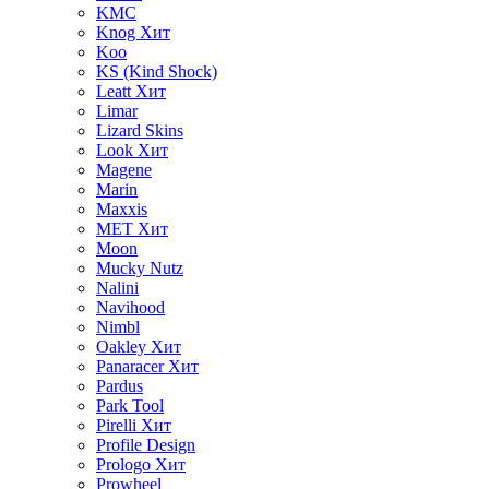
KMC
Knog
Хит
Koo
KS (Kind Shock)
Leatt
Хит
Limar
Lizard Skins
Look
Хит
Magene
Marin
Maxxis
MET
Хит
Moon
Mucky Nutz
Nalini
Navihood
Nimbl
Oakley
Хит
Panaracer
Хит
Pardus
Park Tool
Pirelli
Хит
Profile Design
Prologo
Хит
Prowheel