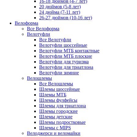
16-18 дюймов (4-7 лет)
20 дюймов (5-8 лет)
24 дюйма (7-11 лет)
26-27 дюймов (10-16 лет)
Велоформа
Все Велоформа
Велотуфли
Все Велотуфли
Велотуфли шоссейные
Велотуфли МТБ контактные
Велотуфли МТБ плоские
Велотуфли для туризма
Велотуфли для триатлона
Велотуфли зимние
Велошлемы
Все Велошлемы
Шлемы шоссейные
Шлемы МТБ
Шлемы фулфейсы
Шлемы для триатлона
Шлемы городские
Шлемы детские
Шлемы подростковые
Шлемы с MIPS
Велоджерси и веломайки