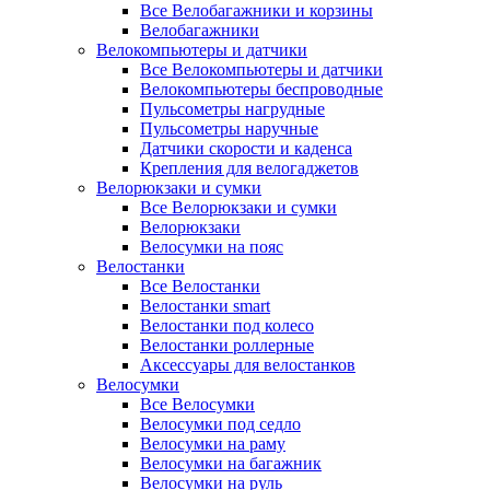
Все Велобагажники и корзины
Велобагажники
Велокомпьютеры и датчики
Все Велокомпьютеры и датчики
Велокомпьютеры беспроводные
Пульсометры нагрудные
Пульсометры наручные
Датчики скорости и каденса
Крепления для велогаджетов
Велорюкзаки и сумки
Все Велорюкзаки и сумки
Велорюкзаки
Велосумки на пояс
Велостанки
Все Велостанки
Велостанки smart
Велостанки под колесо
Велостанки роллерные
Аксессуары для велостанков
Велосумки
Все Велосумки
Велосумки под седло
Велосумки на раму
Велосумки на багажник
Велосумки на руль