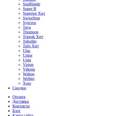
SunRingle
Super B
Superior
Хит
SwissStop
Syncros
Taya
Thomson
Topeak
Хит
Tubolito
Tufo
Хит
Ulac
Unior
Uniq
Vision
Vittoria
Wahoo
Wellgo
Xoss
Скидки
Оплата
Доставка
Контакты
Блог
Карта сайта