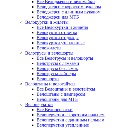
Все Велоджерси и веломайки
Велоджерси с коротким рукавом
Велоджерси с длинным рукавом
Велоджерси для МТБ
Велокуртки и жилеты
Все Велокуртки и жилеты
Велокуртки от ветра
Велокуртки от дождя
Велокуртки утепленные
Веложилеты
Велотрусы и велошорты
Все Велотрусы и велошорты
Велотрусы с лямками
Велотрусы без лямок
Велотрусы лайнеры
Велошорты
Велоштаны и велотайтсы
Все Велоштаны и велотайтсы
Велоштаны с памперсом
Велоштаны для МТБ
Велоперчатки
Все Велоперчатки
Велоперчатки с коротким пальцем
Велоперчатки с длинным пальцем
Велоперчатки утепленные