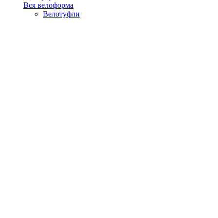
Вся велоформа
Велотуфли