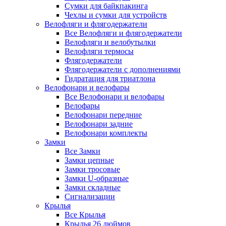
Сумки для байкпакинга
Чехлы и сумки для устройств
Велофляги и флягодержатели
Все Велофляги и флягодержатели
Велофляги и велобутылки
Велофляги термосы
Флягодержатели
Флягодержатели с дополнениями
Гидратация для триатлона
Велофонари и велофары
Все Велофонари и велофары
Велофары
Велофонари передние
Велофонари задние
Велофонари комплекты
Замки
Все Замки
Замки цепные
Замки тросовые
Замки U-образные
Замки складные
Сигнализации
Крылья
Все Крылья
Крылья 26 дюймов