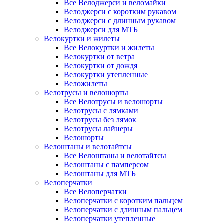
Все Велоджерси и веломайки
Велоджерси с коротким рукавом
Велоджерси с длинным рукавом
Велоджерси для МТБ
Велокуртки и жилеты
Все Велокуртки и жилеты
Велокуртки от ветра
Велокуртки от дождя
Велокуртки утепленные
Веложилеты
Велотрусы и велошорты
Все Велотрусы и велошорты
Велотрусы с лямками
Велотрусы без лямок
Велотрусы лайнеры
Велошорты
Велоштаны и велотайтсы
Все Велоштаны и велотайтсы
Велоштаны с памперсом
Велоштаны для МТБ
Велоперчатки
Все Велоперчатки
Велоперчатки с коротким пальцем
Велоперчатки с длинным пальцем
Велоперчатки утепленные