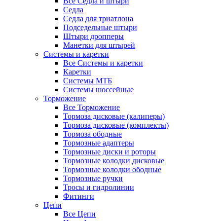
Все Седла и штыри
Седла
Седла для триатлона
Подседельные штыри
Штыри дропперы
Манетки для штырей
Системы и каретки
Все Системы и каретки
Каретки
Системы МТБ
Системы шоссейные
Торможение
Все Торможение
Тормоза дисковые (калиперы)
Тормоза дисковые (комплекты)
Тормоза ободные
Тормозные адаптеры
Тормозные диски и роторы
Тормозные колодки дисковые
Тормозные колодки ободные
Тормозные ручки
Тросы и гидролинии
Фитинги
Цепи
Все Цепи