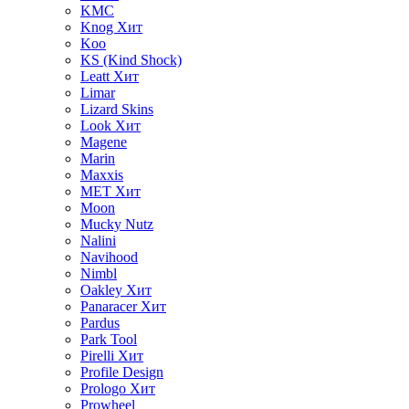
KMC
Knog
Хит
Koo
KS (Kind Shock)
Leatt
Хит
Limar
Lizard Skins
Look
Хит
Magene
Marin
Maxxis
MET
Хит
Moon
Mucky Nutz
Nalini
Navihood
Nimbl
Oakley
Хит
Panaracer
Хит
Pardus
Park Tool
Pirelli
Хит
Profile Design
Prologo
Хит
Prowheel