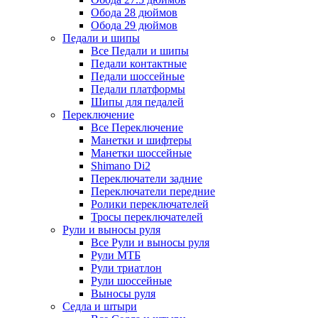
Обода 28 дюймов
Обода 29 дюймов
Педали и шипы
Все Педали и шипы
Педали контактные
Педали шоссейные
Педали платформы
Шипы для педалей
Переключение
Все Переключение
Манетки и шифтеры
Манетки шоссейные
Shimano Di2
Переключатели задние
Переключатели передние
Ролики переключателей
Тросы переключателей
Рули и выносы руля
Все Рули и выносы руля
Рули МТБ
Рули триатлон
Рули шоссейные
Выносы руля
Седла и штыри