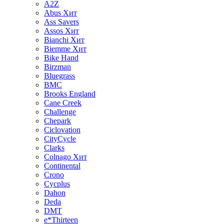
A2Z
Abus
Хит
Ass Savers
Assos
Хит
Bianchi
Хит
Biemme
Хит
Bike Hand
Birzman
Bluegrass
BMC
Brooks England
Cane Creek
Challenge
Chepark
Ciclovation
CityCycle
Clarks
Colnago
Хит
Continental
Crono
Cycplus
Dahon
Deda
DMT
e*Thirteen