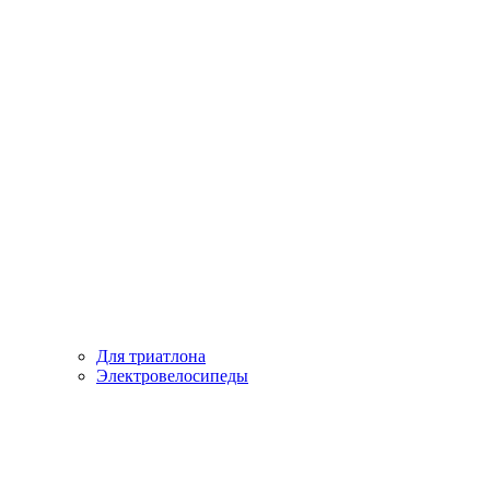
Для триатлона
Электровелосипеды