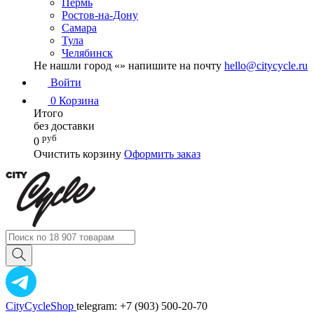
Пермь
Ростов-на-Дону
Самара
Тула
Челябинск
Не нашли город «
» напишите на почту
hello@citycycle.ru
Войти
0
Корзина
Итого
без доставки
руб
0
Очистить корзину
Оформить заказ
CityCycleShop
telegram: +7 (903) 500-20-70