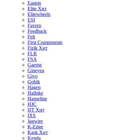
Easton
Elite
Хит
Elitewheels
ESI
Favero
Feedback
Felt
First Components
Fizik
Хит
FLR
FSA
Gaerne
Gineyea
Giyo
Gobik
Hagen
Haibike
Hanseline
HJC
HT
Хит
IXS
Jagwire
K-Edge
Kask
Хит
Kenda