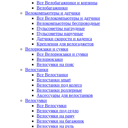
Все Велобагажники и корзины
Велобагажники
Велокомпьютеры и датчики
Все Велокомпьютеры и датчики
Велокомпьютеры беспроводные
Пульсометры нагрудные
Пульсометры наручные
Датчики скорости и каденса
Крепления для велогаджетов
Велорюкзаки и сумки
Все Велорюкзаки и сумки
Велорюкзаки
Велосумки на пояс
Велостанки
Все Велостанки
Велостанки smart
Велостанки под колесо
Велостанки роллерные
Аксессуары для велостанков
Велосумки
Все Велосумки
Велосумки под седло
Велосумки на раму
Велосумки на багажник
Велосумки на руль