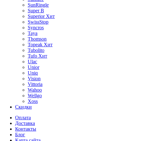
SunRingle
Super B
Superior
Хит
SwissStop
Syncros
Taya
Thomson
Topeak
Хит
Tubolito
Tufo
Хит
Ulac
Unior
Uniq
Vision
Vittoria
Wahoo
Wellgo
Xoss
Скидки
Оплата
Доставка
Контакты
Блог
Карта сайта