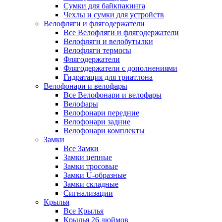
Сумки для байкпакинга
Чехлы и сумки для устройств
Велофляги и флягодержатели
Все Велофляги и флягодержатели
Велофляги и велобутылки
Велофляги термосы
Флягодержатели
Флягодержатели с дополнениями
Гидратация для триатлона
Велофонари и велофары
Все Велофонари и велофары
Велофары
Велофонари передние
Велофонари задние
Велофонари комплекты
Замки
Все Замки
Замки цепные
Замки тросовые
Замки U-образные
Замки складные
Сигнализации
Крылья
Все Крылья
Крылья 26 дюймов