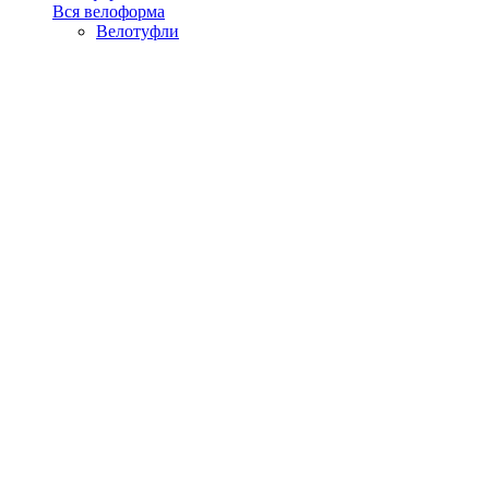
Вся велоформа
Велотуфли