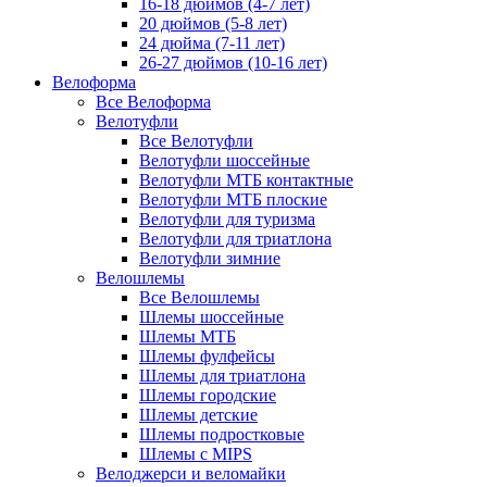
16-18 дюймов (4-7 лет)
20 дюймов (5-8 лет)
24 дюйма (7-11 лет)
26-27 дюймов (10-16 лет)
Велоформа
Все Велоформа
Велотуфли
Все Велотуфли
Велотуфли шоссейные
Велотуфли МТБ контактные
Велотуфли МТБ плоские
Велотуфли для туризма
Велотуфли для триатлона
Велотуфли зимние
Велошлемы
Все Велошлемы
Шлемы шоссейные
Шлемы МТБ
Шлемы фулфейсы
Шлемы для триатлона
Шлемы городские
Шлемы детские
Шлемы подростковые
Шлемы с MIPS
Велоджерси и веломайки