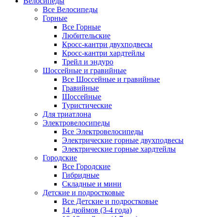
Велосипеды
Все Велосипеды
Горные
Все Горные
Любительские
Кросс-кантри двухподвесы
Кросс-кантри хардтейлы
Трейл и эндуро
Шоссейные и гравийные
Все Шоссейные и гравийные
Гравийные
Шоссейные
Туристические
Для триатлона
Электровелосипеды
Все Электровелосипеды
Электрические горные двухподвесы
Электрические горные хардтейлы
Городские
Все Городские
Гибридные
Складные и мини
Детские и подростковые
Все Детские и подростковые
14 дюймов (3-4 года)