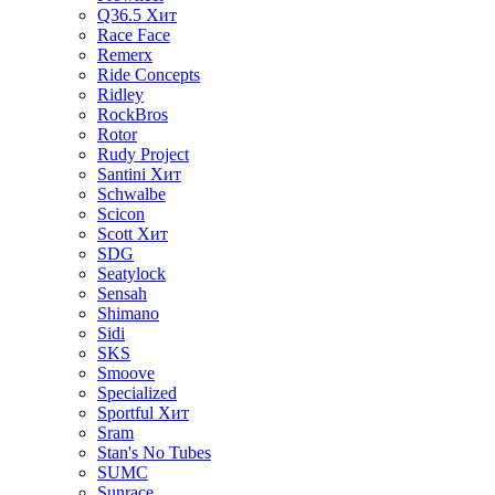
Q36.5
Хит
Race Face
Remerx
Ride Concepts
Ridley
RockBros
Rotor
Rudy Project
Santini
Хит
Schwalbe
Scicon
Scott
Хит
SDG
Seatylock
Sensah
Shimano
Sidi
SKS
Smoove
Specialized
Sportful
Хит
Sram
Stan's No Tubes
SUMC
Sunrace