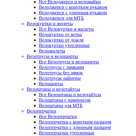
Все Велоджерси и веломайки
Велоджерси с коротким рукавом
Велоджерси с длинным рукавом
Велоджерси для МТБ
Велокуртки и жилеты
Все Велокуртки и жилеты
Велокуртки от ветра
Велокуртки от дождя
Велокуртки утепленные
Веложилеты
Велотрусы и велошорты
Все Велотрусы и велошорты
Велотрусы с лямками
Велотрусы без лямок
Велотрусы лайнеры
Велошорты
Велоштаны и велотайтсы
Все Велоштаны и велотайтсы
Велоштаны с памперсом
Велоштаны для МТБ
Велоперчатки
Все Велоперчатки
Велоперчатки с коротким пальцем
Велоперчатки с длинным пальцем
Велоперчатки утепленные