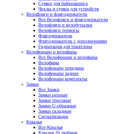
Сумки для байкпакинга
Чехлы и сумки для устройств
Велофляги и флягодержатели
Все Велофляги и флягодержатели
Велофляги и велобутылки
Велофляги термосы
Флягодержатели
Флягодержатели с дополнениями
Гидратация для триатлона
Велофонари и велофары
Все Велофонари и велофары
Велофары
Велофонари передние
Велофонари задние
Велофонари комплекты
Замки
Все Замки
Замки цепные
Замки тросовые
Замки U-образные
Замки складные
Сигнализации
Крылья
Все Крылья
Крылья 26 дюймов