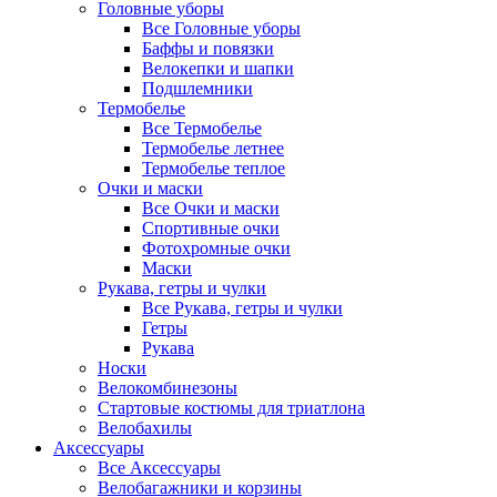
Головные уборы
Все Головные уборы
Баффы и повязки
Велокепки и шапки
Подшлемники
Термобелье
Все Термобелье
Термобелье летнее
Термобелье теплое
Очки и маски
Все Очки и маски
Спортивные очки
Фотохромные очки
Маски
Рукава, гетры и чулки
Все Рукава, гетры и чулки
Гетры
Рукава
Носки
Велокомбинезоны
Стартовые костюмы для триатлона
Велобахилы
Аксессуары
Все Аксессуары
Велобагажники и корзины