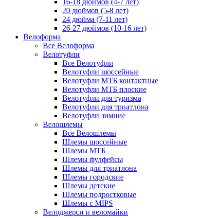
16-18 дюймов (4-7 лет)
20 дюймов (5-8 лет)
24 дюйма (7-11 лет)
26-27 дюймов (10-16 лет)
Велоформа
Все Велоформа
Велотуфли
Все Велотуфли
Велотуфли шоссейные
Велотуфли МТБ контактные
Велотуфли МТБ плоские
Велотуфли для туризма
Велотуфли для триатлона
Велотуфли зимние
Велошлемы
Все Велошлемы
Шлемы шоссейные
Шлемы МТБ
Шлемы фулфейсы
Шлемы для триатлона
Шлемы городские
Шлемы детские
Шлемы подростковые
Шлемы с MIPS
Велоджерси и веломайки