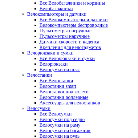
Все Велобагажники и корзины
Велобагажники
Велокомпьютеры и датчики
Все Велокомпьютеры и датчики
Велокомпьютеры беспроводные
Пульсометры нагрудные
Пульсометры наручные
Датчики скорости и каденса
Крепления для велогаджетов
Велорюкзаки и сумки
Все Велорюкзаки и сумки
Велорюкзаки
Велосумки на пояс
Велостанки
Все Велостанки
Велостанки smart
Велостанки под колесо
Велостанки роллерные
Аксессуары для велостанков
Велосумки
Все Велосумки
Велосумки под седло
Велосумки на раму
Велосумки на багажник
Велосумки на руль