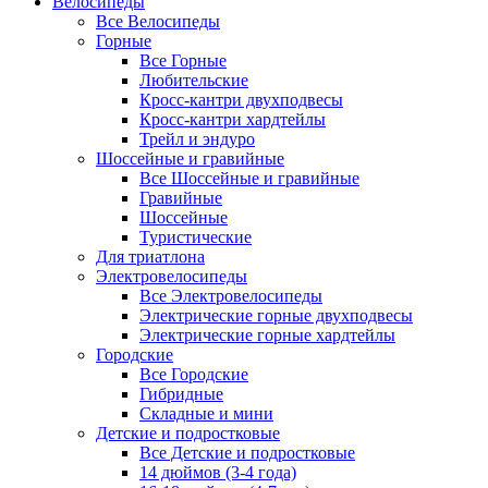
Велосипеды
Все Велосипеды
Горные
Все Горные
Любительские
Кросс-кантри двухподвесы
Кросс-кантри хардтейлы
Трейл и эндуро
Шоссейные и гравийные
Все Шоссейные и гравийные
Гравийные
Шоссейные
Туристические
Для триатлона
Электровелосипеды
Все Электровелосипеды
Электрические горные двухподвесы
Электрические горные хардтейлы
Городские
Все Городские
Гибридные
Складные и мини
Детские и подростковые
Все Детские и подростковые
14 дюймов (3-4 года)