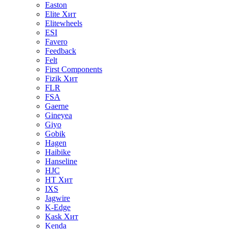
Easton
Elite
Хит
Elitewheels
ESI
Favero
Feedback
Felt
First Components
Fizik
Хит
FLR
FSA
Gaerne
Gineyea
Giyo
Gobik
Hagen
Haibike
Hanseline
HJC
HT
Хит
IXS
Jagwire
K-Edge
Kask
Хит
Kenda