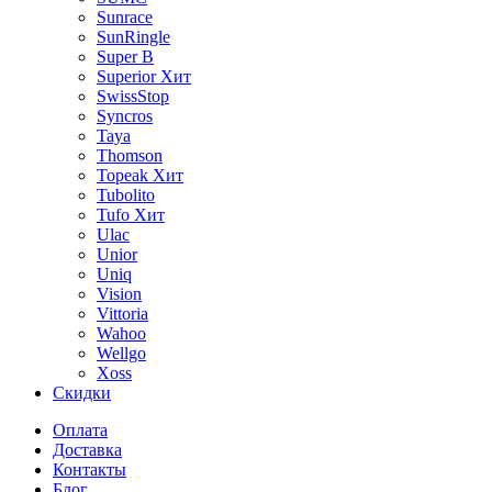
Sunrace
SunRingle
Super B
Superior
Хит
SwissStop
Syncros
Taya
Thomson
Topeak
Хит
Tubolito
Tufo
Хит
Ulac
Unior
Uniq
Vision
Vittoria
Wahoo
Wellgo
Xoss
Скидки
Оплата
Доставка
Контакты
Блог