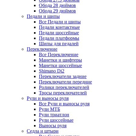
Обода 28 дюймов
Обода 29 дюймов
Педали и шипы
Все Педали и шипы
Педали контактные
Педали шоссейные
Педали платформы
Шипы для педалей
Переключение
Все Переключение
Манетки и шифтеры
Манетки шоссейные
Shimano Di2
Переключатели задние
Переключатели передние
Ролики переключателей
Тросы переключателей
Рули и выносы руля
Все Рули и выносы руля
Рули МТБ
Рули триатлон
Рули шоссейные
Выносы руля
Седла и штыри