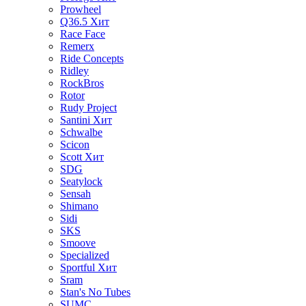
Prowheel
Q36.5
Хит
Race Face
Remerx
Ride Concepts
Ridley
RockBros
Rotor
Rudy Project
Santini
Хит
Schwalbe
Scicon
Scott
Хит
SDG
Seatylock
Sensah
Shimano
Sidi
SKS
Smoove
Specialized
Sportful
Хит
Sram
Stan's No Tubes
SUMC