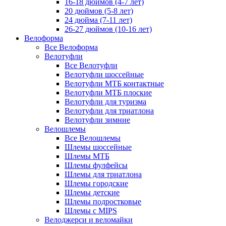
16-18 дюймов (4-7 лет)
20 дюймов (5-8 лет)
24 дюйма (7-11 лет)
26-27 дюймов (10-16 лет)
Велоформа
Все Велоформа
Велотуфли
Все Велотуфли
Велотуфли шоссейные
Велотуфли МТБ контактные
Велотуфли МТБ плоские
Велотуфли для туризма
Велотуфли для триатлона
Велотуфли зимние
Велошлемы
Все Велошлемы
Шлемы шоссейные
Шлемы МТБ
Шлемы фулфейсы
Шлемы для триатлона
Шлемы городские
Шлемы детские
Шлемы подростковые
Шлемы с MIPS
Велоджерси и веломайки