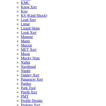
KMC
Knog
Хит
Koo
KS (Kind Shock)
Leatt
Хит
Limar
Lizard Skins
Look
Хит
Magene
Marin
Maxxis
MET
Хит
Moon
Mucky Nutz
Nalini
Navihood
Nimbl
Oakley
Хит
Panaracer
Хит
Pardus
Park Tool
Pirelli
Хит
PMT
Profile Design
Prologo
Хит