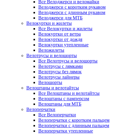
Все Велоджерси и веломайки
Велоджерси с коротким рукавом
Велоджерси с длинным рукавом
Велоджерси для МТБ
Велокуртки и жилеты
Все Велокуртки и жилеты
Велокуртки от ветра
Велокуртки от дождя
Велокуртки утепленные
Веложилеты
Велотрусы и велошорты
Все Велотрусы и велошорты
Велотрусы с лямками
Велотрусы без лямок
Велотрусы лайнеры
Велошорты
Велоштаны и велотайтсы
Все Велоштаны и велотайтсы
Велоштаны с памперсом
Велоштаны для МТБ
Велоперчатки
Все Велоперчатки
Велоперчатки с коротким пальцем
Велоперчатки с длинным пальцем
Велоперчатки утепленные