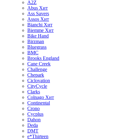
A2Z
Abus
Хит
Ass Savers
Assos
Хит
Bianchi
Хит
Biemme
Хит
Bike Hand
Birzman
Bluegrass
BMC
Brooks England
Cane Creek
Challenge
Chepark
Ciclovation
CityCycle
Clarks
Colnago
Хит
Continental
Crono
Cycplus
Dahon
Deda
DMT
e*Thirteen