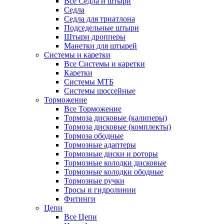
Все Седла и штыри
Седла
Седла для триатлона
Подседельные штыри
Штыри дропперы
Манетки для штырей
Системы и каретки
Все Системы и каретки
Каретки
Системы МТБ
Системы шоссейные
Торможение
Все Торможение
Тормоза дисковые (калиперы)
Тормоза дисковые (комплекты)
Тормоза ободные
Тормозные адаптеры
Тормозные диски и роторы
Тормозные колодки дисковые
Тормозные колодки ободные
Тормозные ручки
Тросы и гидролинии
Фитинги
Цепи
Все Цепи