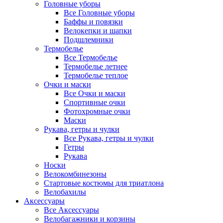
Головные уборы
Все Головные уборы
Баффы и повязки
Велокепки и шапки
Подшлемники
Термобелье
Все Термобелье
Термобелье летнее
Термобелье теплое
Очки и маски
Все Очки и маски
Спортивные очки
Фотохромные очки
Маски
Рукава, гетры и чулки
Все Рукава, гетры и чулки
Гетры
Рукава
Носки
Велокомбинезоны
Стартовые костюмы для триатлона
Велобахилы
Аксессуары
Все Аксессуары
Велобагажники и корзины