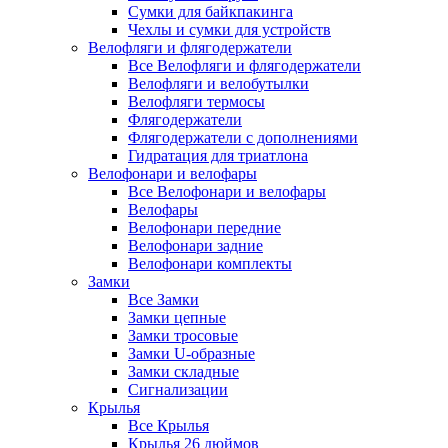
Сумки для байкпакинга
Чехлы и сумки для устройств
Велофляги и флягодержатели
Все Велофляги и флягодержатели
Велофляги и велобутылки
Велофляги термосы
Флягодержатели
Флягодержатели с дополнениями
Гидратация для триатлона
Велофонари и велофары
Все Велофонари и велофары
Велофары
Велофонари передние
Велофонари задние
Велофонари комплекты
Замки
Все Замки
Замки цепные
Замки тросовые
Замки U-образные
Замки складные
Сигнализации
Крылья
Все Крылья
Крылья 26 дюймов