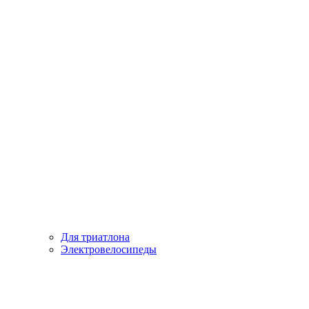
Для триатлона
Электровелосипеды