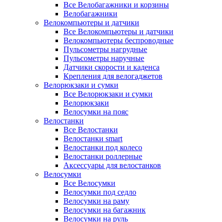
Все Велобагажники и корзины
Велобагажники
Велокомпьютеры и датчики
Все Велокомпьютеры и датчики
Велокомпьютеры беспроводные
Пульсометры нагрудные
Пульсометры наручные
Датчики скорости и каденса
Крепления для велогаджетов
Велорюкзаки и сумки
Все Велорюкзаки и сумки
Велорюкзаки
Велосумки на пояс
Велостанки
Все Велостанки
Велостанки smart
Велостанки под колесо
Велостанки роллерные
Аксессуары для велостанков
Велосумки
Все Велосумки
Велосумки под седло
Велосумки на раму
Велосумки на багажник
Велосумки на руль