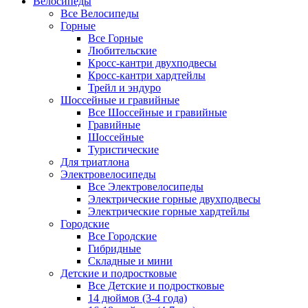
Велосипеды
Все Велосипеды
Горные
Все Горные
Любительские
Кросс-кантри двухподвесы
Кросс-кантри хардтейлы
Трейл и эндуро
Шоссейные и гравийные
Все Шоссейные и гравийные
Гравийные
Шоссейные
Туристические
Для триатлона
Электровелосипеды
Все Электровелосипеды
Электрические горные двухподвесы
Электрические горные хардтейлы
Городские
Все Городские
Гибридные
Складные и мини
Детские и подростковые
Все Детские и подростковые
14 дюймов (3-4 года)