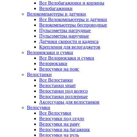
Все Велобагажники и корзины
Велобагажники
Велокомпьютеры и датчики
Все Велокомпьютеры и датчики
Велокомпьютеры беспроводные
Пульсометры нагрудные
Пульсометры наручные
Датчики скорости и каденса
Крепления для велогаджетов
Велорюкзаки и сумки
Все Велорюкзаки и сумки
Велорюкзаки
Велосумки на пояс
Велостанки
Все Велостанки
Велостанки smart
Велостанки под колесо
Велостанки роллерные
Аксессуары для велостанков
Велосумки
Все Велосумки
Велосумки под седло
Велосумки на раму
Велосумки на багажник
Велосумки на руль