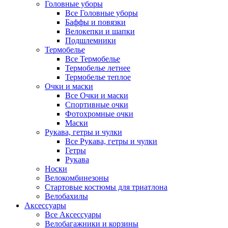
Головные уборы
Все Головные уборы
Баффы и повязки
Велокепки и шапки
Подшлемники
Термобелье
Все Термобелье
Термобелье летнее
Термобелье теплое
Очки и маски
Все Очки и маски
Спортивные очки
Фотохромные очки
Маски
Рукава, гетры и чулки
Все Рукава, гетры и чулки
Гетры
Рукава
Носки
Велокомбинезоны
Стартовые костюмы для триатлона
Велобахилы
Аксессуары
Все Аксессуары
Велобагажники и корзины