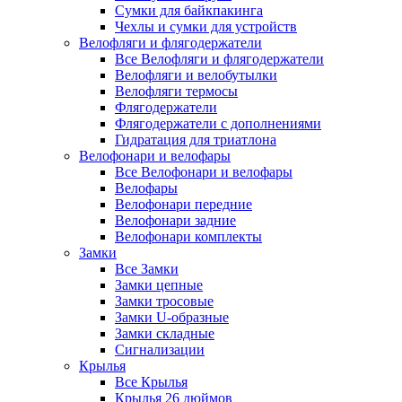
Сумки для байкпакинга
Чехлы и сумки для устройств
Велофляги и флягодержатели
Все Велофляги и флягодержатели
Велофляги и велобутылки
Велофляги термосы
Флягодержатели
Флягодержатели с дополнениями
Гидратация для триатлона
Велофонари и велофары
Все Велофонари и велофары
Велофары
Велофонари передние
Велофонари задние
Велофонари комплекты
Замки
Все Замки
Замки цепные
Замки тросовые
Замки U-образные
Замки складные
Сигнализации
Крылья
Все Крылья
Крылья 26 дюймов