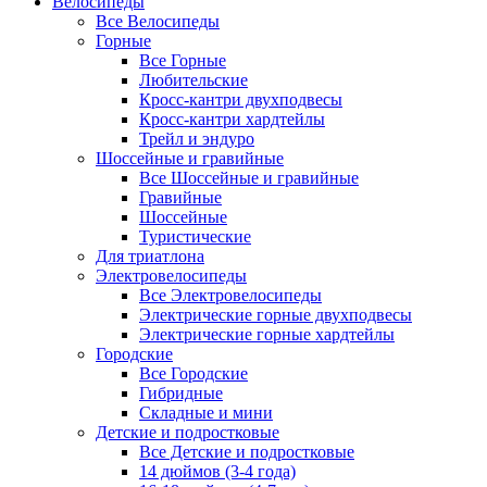
Велосипеды
Все Велосипеды
Горные
Все Горные
Любительские
Кросс-кантри двухподвесы
Кросс-кантри хардтейлы
Трейл и эндуро
Шоссейные и гравийные
Все Шоссейные и гравийные
Гравийные
Шоссейные
Туристические
Для триатлона
Электровелосипеды
Все Электровелосипеды
Электрические горные двухподвесы
Электрические горные хардтейлы
Городские
Все Городские
Гибридные
Складные и мини
Детские и подростковые
Все Детские и подростковые
14 дюймов (3-4 года)