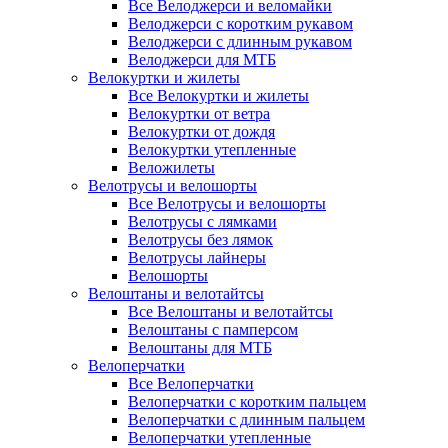
Все Велоджерси и веломайки
Велоджерси с коротким рукавом
Велоджерси с длинным рукавом
Велоджерси для МТБ
Велокуртки и жилеты
Все Велокуртки и жилеты
Велокуртки от ветра
Велокуртки от дождя
Велокуртки утепленные
Веложилеты
Велотрусы и велошорты
Все Велотрусы и велошорты
Велотрусы с лямками
Велотрусы без лямок
Велотрусы лайнеры
Велошорты
Велоштаны и велотайтсы
Все Велоштаны и велотайтсы
Велоштаны с памперсом
Велоштаны для МТБ
Велоперчатки
Все Велоперчатки
Велоперчатки с коротким пальцем
Велоперчатки с длинным пальцем
Велоперчатки утепленные