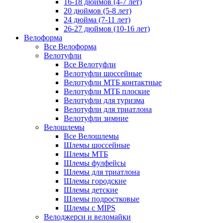
16-18 дюймов (4-7 лет)
20 дюймов (5-8 лет)
24 дюйма (7-11 лет)
26-27 дюймов (10-16 лет)
Велоформа
Все Велоформа
Велотуфли
Все Велотуфли
Велотуфли шоссейные
Велотуфли МТБ контактные
Велотуфли МТБ плоские
Велотуфли для туризма
Велотуфли для триатлона
Велотуфли зимние
Велошлемы
Все Велошлемы
Шлемы шоссейные
Шлемы МТБ
Шлемы фулфейсы
Шлемы для триатлона
Шлемы городские
Шлемы детские
Шлемы подростковые
Шлемы с MIPS
Велоджерси и веломайки