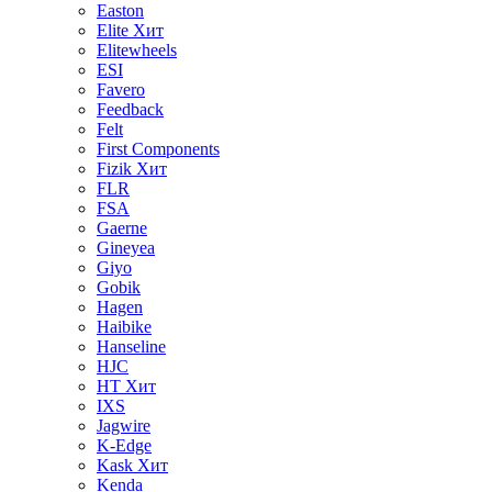
Easton
Elite
Хит
Elitewheels
ESI
Favero
Feedback
Felt
First Components
Fizik
Хит
FLR
FSA
Gaerne
Gineyea
Giyo
Gobik
Hagen
Haibike
Hanseline
HJC
HT
Хит
IXS
Jagwire
K-Edge
Kask
Хит
Kenda