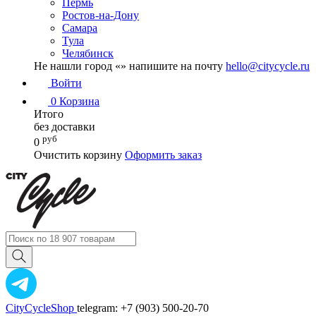
Пермь
Ростов-на-Дону
Самара
Тула
Челябинск
Не нашли город «
» напишите на почту
hello@citycycle.ru
Войти
0
Корзина
Итого
без доставки
руб
0
Очистить корзину
Оформить заказ
CityCycleShop
telegram: +7 (903) 500-20-70