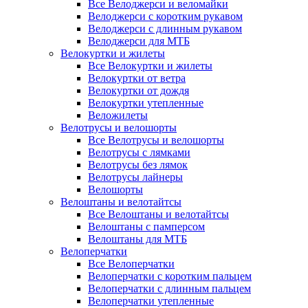
Все Велоджерси и веломайки
Велоджерси с коротким рукавом
Велоджерси с длинным рукавом
Велоджерси для МТБ
Велокуртки и жилеты
Все Велокуртки и жилеты
Велокуртки от ветра
Велокуртки от дождя
Велокуртки утепленные
Веложилеты
Велотрусы и велошорты
Все Велотрусы и велошорты
Велотрусы с лямками
Велотрусы без лямок
Велотрусы лайнеры
Велошорты
Велоштаны и велотайтсы
Все Велоштаны и велотайтсы
Велоштаны с памперсом
Велоштаны для МТБ
Велоперчатки
Все Велоперчатки
Велоперчатки с коротким пальцем
Велоперчатки с длинным пальцем
Велоперчатки утепленные