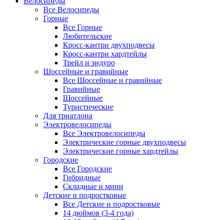
Велосипеды
Все Велосипеды
Горные
Все Горные
Любительские
Кросс-кантри двухподвесы
Кросс-кантри хардтейлы
Трейл и эндуро
Шоссейные и гравийные
Все Шоссейные и гравийные
Гравийные
Шоссейные
Туристические
Для триатлона
Электровелосипеды
Все Электровелосипеды
Электрические горные двухподвесы
Электрические горные хардтейлы
Городские
Все Городские
Гибридные
Складные и мини
Детские и подростковые
Все Детские и подростковые
14 дюймов (3-4 года)