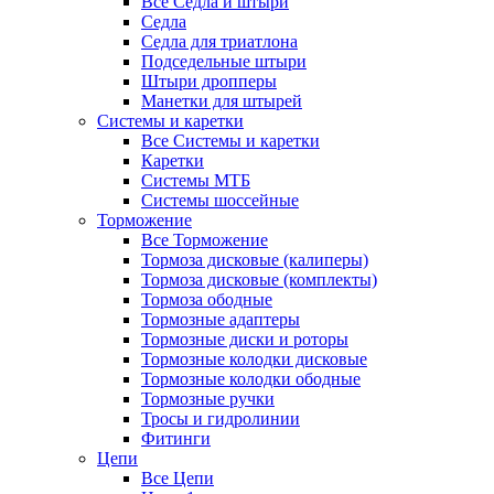
Все Седла и штыри
Седла
Седла для триатлона
Подседельные штыри
Штыри дропперы
Манетки для штырей
Системы и каретки
Все Системы и каретки
Каретки
Системы МТБ
Системы шоссейные
Торможение
Все Торможение
Тормоза дисковые (калиперы)
Тормоза дисковые (комплекты)
Тормоза ободные
Тормозные адаптеры
Тормозные диски и роторы
Тормозные колодки дисковые
Тормозные колодки ободные
Тормозные ручки
Тросы и гидролинии
Фитинги
Цепи
Все Цепи