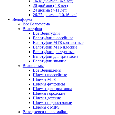
16-18 дюймов (4-7 лет)
20 дюймов (5-8 лет)
24 дюйма (7-11 лет)
26-27 дюймов (10-16 лет)
Велоформа
Все Велоформа
Велотуфли
Все Велотуфли
Велотуфли шоссейные
Велотуфли МТБ контактные
Велотуфли МТБ плоские
Велотуфли для туризма
Велотуфли для триатлона
Велотуфли зимние
Велошлемы
Все Велошлемы
Шлемы шоссейные
Шлемы МТБ
Шлемы фулфейсы
Шлемы для триатлона
Шлемы городские
Шлемы детские
Шлемы подростковые
Шлемы с MIPS
Велоджерси и веломайки