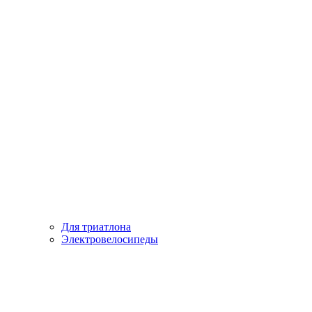
Для триатлона
Электровелосипеды