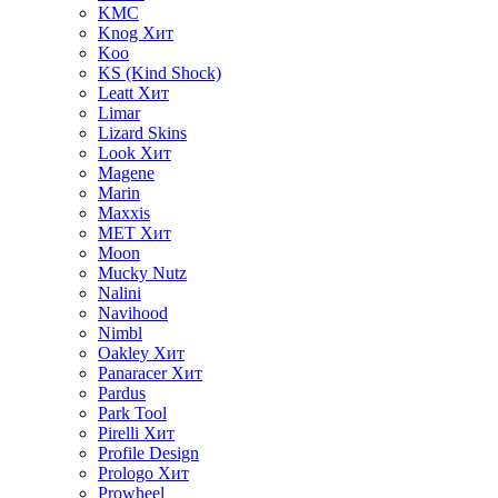
KMC
Knog
Хит
Koo
KS (Kind Shock)
Leatt
Хит
Limar
Lizard Skins
Look
Хит
Magene
Marin
Maxxis
MET
Хит
Moon
Mucky Nutz
Nalini
Navihood
Nimbl
Oakley
Хит
Panaracer
Хит
Pardus
Park Tool
Pirelli
Хит
Profile Design
Prologo
Хит
Prowheel