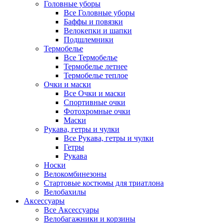
Головные уборы
Все Головные уборы
Баффы и повязки
Велокепки и шапки
Подшлемники
Термобелье
Все Термобелье
Термобелье летнее
Термобелье теплое
Очки и маски
Все Очки и маски
Спортивные очки
Фотохромные очки
Маски
Рукава, гетры и чулки
Все Рукава, гетры и чулки
Гетры
Рукава
Носки
Велокомбинезоны
Стартовые костюмы для триатлона
Велобахилы
Аксессуары
Все Аксессуары
Велобагажники и корзины