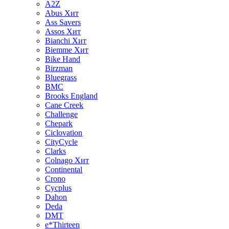
A2Z
Abus
Хит
Ass Savers
Assos
Хит
Bianchi
Хит
Biemme
Хит
Bike Hand
Birzman
Bluegrass
BMC
Brooks England
Cane Creek
Challenge
Chepark
Ciclovation
CityCycle
Clarks
Colnago
Хит
Continental
Crono
Cycplus
Dahon
Deda
DMT
e*Thirteen