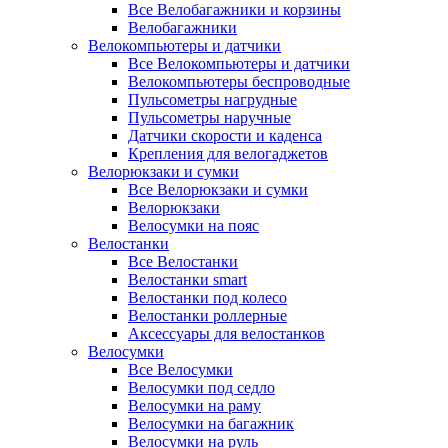
Все Велобагажники и корзины
Велобагажники
Велокомпьютеры и датчики
Все Велокомпьютеры и датчики
Велокомпьютеры беспроводные
Пульсометры нагрудные
Пульсометры наручные
Датчики скорости и каденса
Крепления для велогаджетов
Велорюкзаки и сумки
Все Велорюкзаки и сумки
Велорюкзаки
Велосумки на пояс
Велостанки
Все Велостанки
Велостанки smart
Велостанки под колесо
Велостанки роллерные
Аксессуары для велостанков
Велосумки
Все Велосумки
Велосумки под седло
Велосумки на раму
Велосумки на багажник
Велосумки на руль