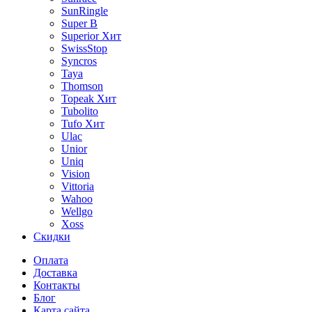
SunRingle
Super B
Superior
Хит
SwissStop
Syncros
Taya
Thomson
Topeak
Хит
Tubolito
Tufo
Хит
Ulac
Unior
Uniq
Vision
Vittoria
Wahoo
Wellgo
Xoss
Скидки
Оплата
Доставка
Контакты
Блог
Карта сайта