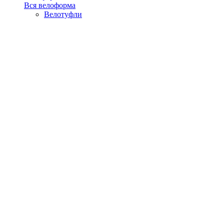
Вся велоформа
Велотуфли