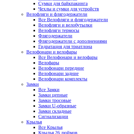
Сумки для байкпакинга
Чехлы и сумки для устройств
Велофляги и флягодержатели
Все Велофляги и флягодержатели
Велофляги и велобутылки
Велофляги термосы
Флягодержатели
Флягодержатели с дополнениями
Гидратация для триатлона
Велофонари и велофары
Все Велофонари и велофары
Велофары
Велофонари передние
Велофонари задние
Велофонари комплекты
Замки
Все Замки
Замки цепные
Замки тросовые
Замки U-образные
Замки складные
Сигнализации
Крылья
Все Крылья
Крылья 26 дюймов