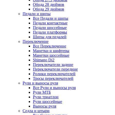
Обода 28 дюймов
Обода 29 дюймов
Педали и шипы
Все Педали и шипы
Педали контактные
Педали шоссейные
Педали платформы
Шипы для педалей
Переключение
Все Переключение
Манетки и шифтеры
Манетки шоссейные
Shimano Di2
Переключатели задние
Переключатели передние
Ролики переключателей
Тросы переключателей
Рули и выносы руля
Все Рули и выносы руля
Рули МТБ
Рули триатлон
Рули шоссейные
Выносы руля
Седла и штыри