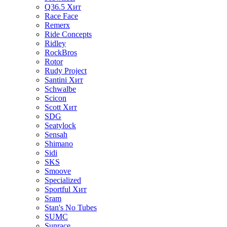
Q36.5
Хит
Race Face
Remerx
Ride Concepts
Ridley
RockBros
Rotor
Rudy Project
Santini
Хит
Schwalbe
Scicon
Scott
Хит
SDG
Seatylock
Sensah
Shimano
Sidi
SKS
Smoove
Specialized
Sportful
Хит
Sram
Stan's No Tubes
SUMC
Sunrace