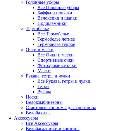
Головные уборы
Все Головные уборы
Баффы и повязки
Велокепки и шапки
Подшлемники
Термобелье
Все Термобелье
Термобелье летнее
Термобелье теплое
Очки и маски
Все Очки и маски
Спортивные очки
Фотохромные очки
Маски
Рукава, гетры и чулки
Все Рукава, гетры и чулки
Гетры
Рукава
Носки
Велокомбинезоны
Стартовые костюмы для триатлона
Велобахилы
Аксессуары
Все Аксессуары
Велобагажники и корзины