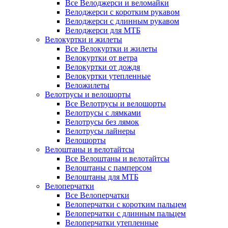
Все Велоджерси и веломайки
Велоджерси с коротким рукавом
Велоджерси с длинным рукавом
Велоджерси для МТБ
Велокуртки и жилеты
Все Велокуртки и жилеты
Велокуртки от ветра
Велокуртки от дождя
Велокуртки утепленные
Веложилеты
Велотрусы и велошорты
Все Велотрусы и велошорты
Велотрусы с лямками
Велотрусы без лямок
Велотрусы лайнеры
Велошорты
Велоштаны и велотайтсы
Все Велоштаны и велотайтсы
Велоштаны с памперсом
Велоштаны для МТБ
Велоперчатки
Все Велоперчатки
Велоперчатки с коротким пальцем
Велоперчатки с длинным пальцем
Велоперчатки утепленные