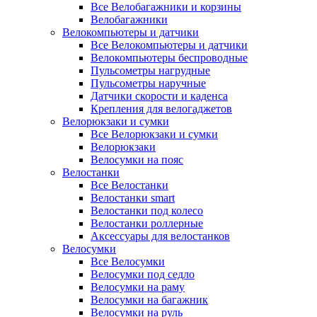
Все Велобагажники и корзины
Велобагажники
Велокомпьютеры и датчики
Все Велокомпьютеры и датчики
Велокомпьютеры беспроводные
Пульсометры нагрудные
Пульсометры наручные
Датчики скорости и каденса
Крепления для велогаджетов
Велорюкзаки и сумки
Все Велорюкзаки и сумки
Велорюкзаки
Велосумки на пояс
Велостанки
Все Велостанки
Велостанки smart
Велостанки под колесо
Велостанки роллерные
Аксессуары для велостанков
Велосумки
Все Велосумки
Велосумки под седло
Велосумки на раму
Велосумки на багажник
Велосумки на руль