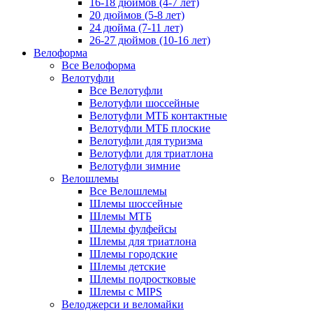
16-18 дюймов (4-7 лет)
20 дюймов (5-8 лет)
24 дюйма (7-11 лет)
26-27 дюймов (10-16 лет)
Велоформа
Все Велоформа
Велотуфли
Все Велотуфли
Велотуфли шоссейные
Велотуфли МТБ контактные
Велотуфли МТБ плоские
Велотуфли для туризма
Велотуфли для триатлона
Велотуфли зимние
Велошлемы
Все Велошлемы
Шлемы шоссейные
Шлемы МТБ
Шлемы фулфейсы
Шлемы для триатлона
Шлемы городские
Шлемы детские
Шлемы подростковые
Шлемы с MIPS
Велоджерси и веломайки