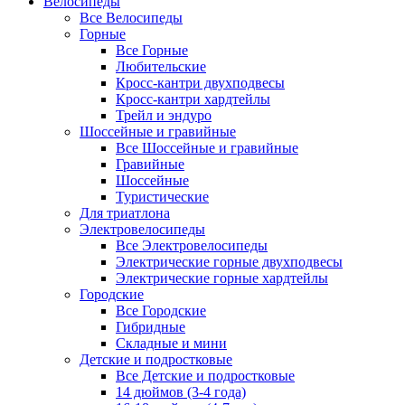
Велосипеды
Все Велосипеды
Горные
Все Горные
Любительские
Кросс-кантри двухподвесы
Кросс-кантри хардтейлы
Трейл и эндуро
Шоссейные и гравийные
Все Шоссейные и гравийные
Гравийные
Шоссейные
Туристические
Для триатлона
Электровелосипеды
Все Электровелосипеды
Электрические горные двухподвесы
Электрические горные хардтейлы
Городские
Все Городские
Гибридные
Складные и мини
Детские и подростковые
Все Детские и подростковые
14 дюймов (3-4 года)