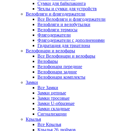
Сумки для байкпакинга
Чехлы и сумки для устройств
Велофляги и флягодержатели
Все Велофляги и флягодержатели
Велофляги и велобутылки
Велофляги термосы
Флягодержатели
Флягодержатели с дополнениями
Гидратация для триатлона
Велофонари и велофары
Все Велофонари и велофары
Велофары
Велофонари передние
Велофонари задние
Велофонари комплекты
Замки
Все Замки
Замки цепные
Замки тросовые
Замки U-образные
Замки складные
Сигнализации
Крылья
Все Крылья
Крылья 26 дюймов