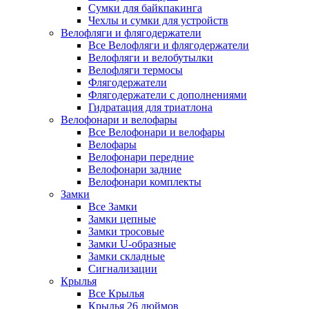
Сумки для байкпакинга
Чехлы и сумки для устройств
Велофляги и флягодержатели
Все Велофляги и флягодержатели
Велофляги и велобутылки
Велофляги термосы
Флягодержатели
Флягодержатели с дополнениями
Гидратация для триатлона
Велофонари и велофары
Все Велофонари и велофары
Велофары
Велофонари передние
Велофонари задние
Велофонари комплекты
Замки
Все Замки
Замки цепные
Замки тросовые
Замки U-образные
Замки складные
Сигнализации
Крылья
Все Крылья
Крылья 26 дюймов