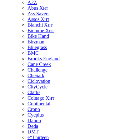
A2Z
Abus
Хит
Ass Savers
Assos
Хит
Bianchi
Хит
Biemme
Хит
Bike Hand
Birzman
Bluegrass
BMC
Brooks England
Cane Creek
Challenge
Chepark
Ciclovation
CityCycle
Clarks
Colnago
Хит
Continental
Crono
Cycplus
Dahon
Deda
DMT
e*Thirteen