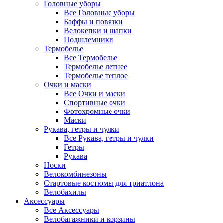
Головные уборы
Все Головные уборы
Баффы и повязки
Велокепки и шапки
Подшлемники
Термобелье
Все Термобелье
Термобелье летнее
Термобелье теплое
Очки и маски
Все Очки и маски
Спортивные очки
Фотохромные очки
Маски
Рукава, гетры и чулки
Все Рукава, гетры и чулки
Гетры
Рукава
Носки
Велокомбинезоны
Стартовые костюмы для триатлона
Велобахилы
Аксессуары
Все Аксессуары
Велобагажники и корзины