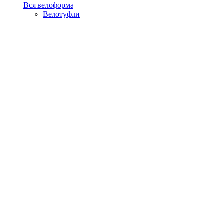
Вся велоформа
Велотуфли