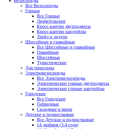
Велосипеды
Все Велосипеды
Горные
Все Горные
Любительские
Кросс-кантри двухподвесы
Кросс-кантри хардтейлы
Трейл и эндуро
Шоссейные и гравийные
Все Шоссейные и гравийные
Гравийные
Шоссейные
Туристические
Для триатлона
Электровелосипеды
Все Электровелосипеды
Электрические горные двухподвесы
Электрические горные хардтейлы
Городские
Все Городские
Гибридные
Складные и мини
Детские и подростковые
Все Детские и подростковые
14 дюймов (3-4 года)