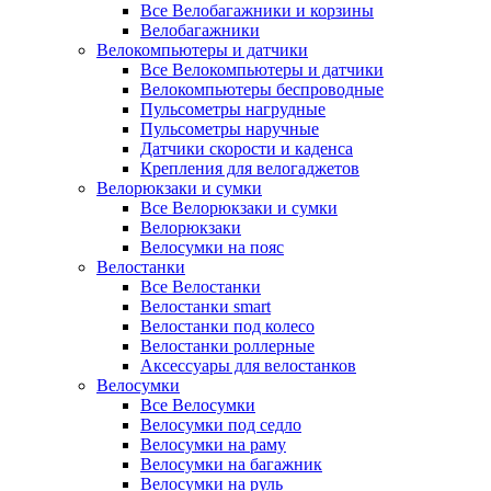
Все Велобагажники и корзины
Велобагажники
Велокомпьютеры и датчики
Все Велокомпьютеры и датчики
Велокомпьютеры беспроводные
Пульсометры нагрудные
Пульсометры наручные
Датчики скорости и каденса
Крепления для велогаджетов
Велорюкзаки и сумки
Все Велорюкзаки и сумки
Велорюкзаки
Велосумки на пояс
Велостанки
Все Велостанки
Велостанки smart
Велостанки под колесо
Велостанки роллерные
Аксессуары для велостанков
Велосумки
Все Велосумки
Велосумки под седло
Велосумки на раму
Велосумки на багажник
Велосумки на руль