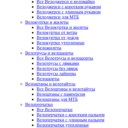
Все Велоджерси и веломайки
Велоджерси с коротким рукавом
Велоджерси с длинным рукавом
Велоджерси для МТБ
Велокуртки и жилеты
Все Велокуртки и жилеты
Велокуртки от ветра
Велокуртки от дождя
Велокуртки утепленные
Веложилеты
Велотрусы и велошорты
Все Велотрусы и велошорты
Велотрусы с лямками
Велотрусы без лямок
Велотрусы лайнеры
Велошорты
Велоштаны и велотайтсы
Все Велоштаны и велотайтсы
Велоштаны с памперсом
Велоштаны для МТБ
Велоперчатки
Все Велоперчатки
Велоперчатки с коротким пальцем
Велоперчатки с длинным пальцем
Велоперчатки утепленные