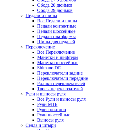
Обода 28 дюймов
Обода 29 дюймов
Педали и шипы
Все Педали и шипы
Педали контактные
Педали шоссейные
Педали платформы
Шипы для педалей
Переключение
Все Переключение
Манетки и шифтеры
Манетки шоссейные
Shimano Di2
Переключатели задние
Переключатели передние
Ролики переключателей
Тросы переключателей
Рули и выносы руля
Все Рули и выносы руля
Рули МТБ
Рули триатлон
Рули шоссейные
Выносы руля
Седла и штыри