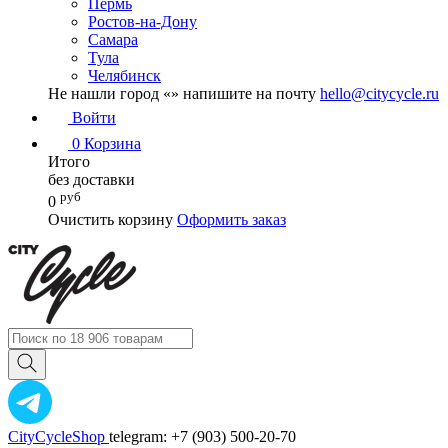
Пермь
Ростов-на-Дону
Самара
Тула
Челябинск
Не нашли город «
» напишите на почту
hello@citycycle.ru
Войти
0
Корзина
Итого
без доставки
руб
0
Очистить корзину
Оформить заказ
CityCycleShop
telegram: +7 (903) 500-20-70