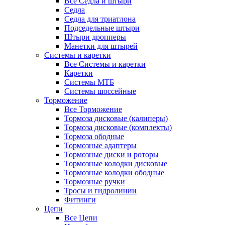
Все Седла и штыри
Седла
Седла для триатлона
Подседельные штыри
Штыри дропперы
Манетки для штырей
Системы и каретки
Все Системы и каретки
Каретки
Системы МТБ
Системы шоссейные
Торможение
Все Торможение
Тормоза дисковые (калиперы)
Тормоза дисковые (комплекты)
Тормоза ободные
Тормозные адаптеры
Тормозные диски и роторы
Тормозные колодки дисковые
Тормозные колодки ободные
Тормозные ручки
Тросы и гидролинии
Фитинги
Цепи
Все Цепи