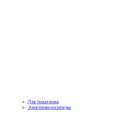
Для триатлона
Электровелосипеды