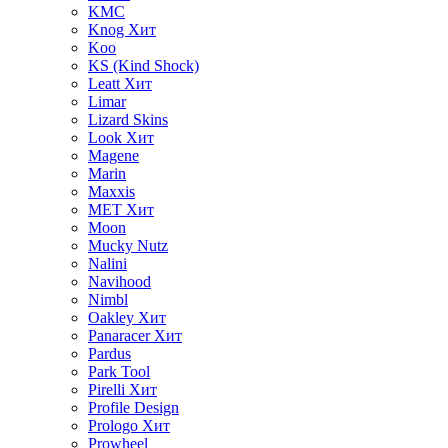
KMC
Knog
Хит
Koo
KS (Kind Shock)
Leatt
Хит
Limar
Lizard Skins
Look
Хит
Magene
Marin
Maxxis
MET
Хит
Moon
Mucky Nutz
Nalini
Navihood
Nimbl
Oakley
Хит
Panaracer
Хит
Pardus
Park Tool
Pirelli
Хит
Profile Design
Prologo
Хит
Prowheel