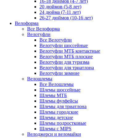
16-18 дюймов (4-7 лет)
20 дюймов (5-8 лет)
24 дюйма (7-11 лет)
26-27 дюймов (10-16 лет)
Велоформа
Все Велоформа
Велотуфли
Все Велотуфли
Велотуфли шоссейные
Велотуфли МТБ контактные
Велотуфли МТБ плоские
Велотуфли для туризма
Велотуфли для триатлона
Велотуфли зимние
Велошлемы
Все Велошлемы
Шлемы шоссейные
Шлемы МТБ
Шлемы фулфейсы
Шлемы для триатлона
Шлемы городские
Шлемы детские
Шлемы подростковые
Шлемы с MIPS
Велоджерси и веломайки