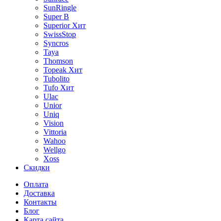
SunRingle
Super B
Superior
Хит
SwissStop
Syncros
Taya
Thomson
Topeak
Хит
Tubolito
Tufo
Хит
Ulac
Unior
Uniq
Vision
Vittoria
Wahoo
Wellgo
Xoss
Скидки
Оплата
Доставка
Контакты
Блог
Карта сайта