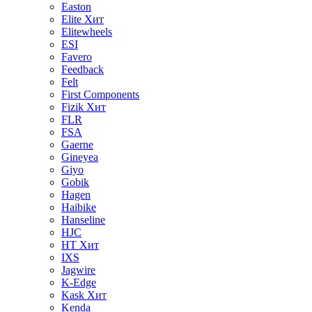
Easton
Elite
Хит
Elitewheels
ESI
Favero
Feedback
Felt
First Components
Fizik
Хит
FLR
FSA
Gaerne
Gineyea
Giyo
Gobik
Hagen
Haibike
Hanseline
HJC
HT
Хит
IXS
Jagwire
K-Edge
Kask
Хит
Kenda