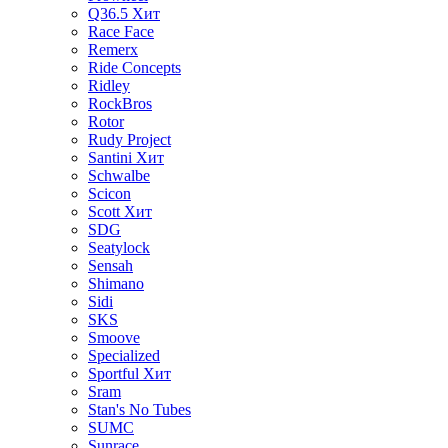
Q36.5
Хит
Race Face
Remerx
Ride Concepts
Ridley
RockBros
Rotor
Rudy Project
Santini
Хит
Schwalbe
Scicon
Scott
Хит
SDG
Seatylock
Sensah
Shimano
Sidi
SKS
Smoove
Specialized
Sportful
Хит
Sram
Stan's No Tubes
SUMC
Sunrace