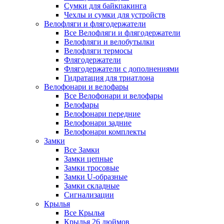
Сумки для байкпакинга
Чехлы и сумки для устройств
Велофляги и флягодержатели
Все Велофляги и флягодержатели
Велофляги и велобутылки
Велофляги термосы
Флягодержатели
Флягодержатели с дополнениями
Гидратация для триатлона
Велофонари и велофары
Все Велофонари и велофары
Велофары
Велофонари передние
Велофонари задние
Велофонари комплекты
Замки
Все Замки
Замки цепные
Замки тросовые
Замки U-образные
Замки складные
Сигнализации
Крылья
Все Крылья
Крылья 26 дюймов