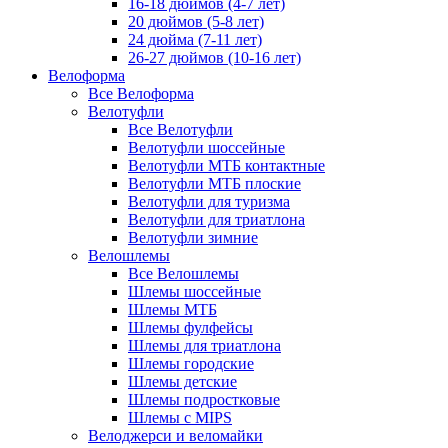
16-18 дюймов (4-7 лет)
20 дюймов (5-8 лет)
24 дюйма (7-11 лет)
26-27 дюймов (10-16 лет)
Велоформа
Все Велоформа
Велотуфли
Все Велотуфли
Велотуфли шоссейные
Велотуфли МТБ контактные
Велотуфли МТБ плоские
Велотуфли для туризма
Велотуфли для триатлона
Велотуфли зимние
Велошлемы
Все Велошлемы
Шлемы шоссейные
Шлемы МТБ
Шлемы фулфейсы
Шлемы для триатлона
Шлемы городские
Шлемы детские
Шлемы подростковые
Шлемы с MIPS
Велоджерси и веломайки