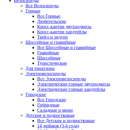
Велосипеды
Все Велосипеды
Горные
Все Горные
Любительские
Кросс-кантри двухподвесы
Кросс-кантри хардтейлы
Трейл и эндуро
Шоссейные и гравийные
Все Шоссейные и гравийные
Гравийные
Шоссейные
Туристические
Для триатлона
Электровелосипеды
Все Электровелосипеды
Электрические горные двухподвесы
Электрические горные хардтейлы
Городские
Все Городские
Гибридные
Складные и мини
Детские и подростковые
Все Детские и подростковые
14 дюймов (3-4 года)