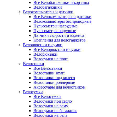
Все Велобагажники и корзины
Велобагажники
Велокомпьютеры и датчики
Все Велокомпьютеры и датчики
Велокомпьютеры беспроводные
Пульсометры нагрудные
Пульсометры наручные
Датчики скорости и каденса
Крепления для велогаджетов
Велорюкзаки и сумки
Все Велорюкзаки и сумки
Велорюкзаки
Велосумки на пояс
Велостанки
Все Велостанки
Велостанки smart
Велостанки под колесо
Велостанки роллерные
Аксессуары для велостанков
Велосумки
Все Велосумки
Велосумки под седло
Велосумки на раму
Велосумки на багажник
Велосумки на руль