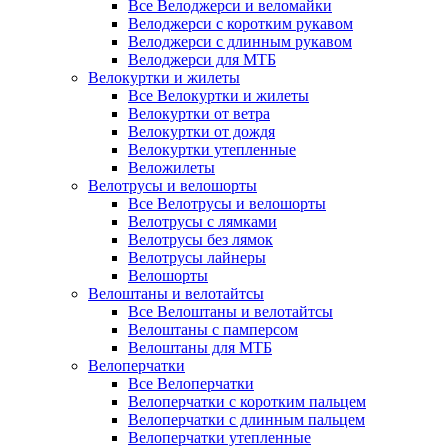
Все Велоджерси и веломайки
Велоджерси с коротким рукавом
Велоджерси с длинным рукавом
Велоджерси для МТБ
Велокуртки и жилеты
Все Велокуртки и жилеты
Велокуртки от ветра
Велокуртки от дождя
Велокуртки утепленные
Веложилеты
Велотрусы и велошорты
Все Велотрусы и велошорты
Велотрусы с лямками
Велотрусы без лямок
Велотрусы лайнеры
Велошорты
Велоштаны и велотайтсы
Все Велоштаны и велотайтсы
Велоштаны с памперсом
Велоштаны для МТБ
Велоперчатки
Все Велоперчатки
Велоперчатки с коротким пальцем
Велоперчатки с длинным пальцем
Велоперчатки утепленные