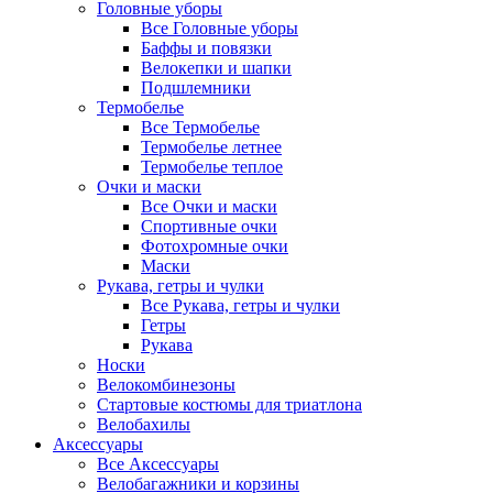
Головные уборы
Все Головные уборы
Баффы и повязки
Велокепки и шапки
Подшлемники
Термобелье
Все Термобелье
Термобелье летнее
Термобелье теплое
Очки и маски
Все Очки и маски
Спортивные очки
Фотохромные очки
Маски
Рукава, гетры и чулки
Все Рукава, гетры и чулки
Гетры
Рукава
Носки
Велокомбинезоны
Стартовые костюмы для триатлона
Велобахилы
Аксессуары
Все Аксессуары
Велобагажники и корзины