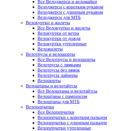
Все Велоджерси и веломайки
Велоджерси с коротким рукавом
Велоджерси с длинным рукавом
Велоджерси для МТБ
Велокуртки и жилеты
Все Велокуртки и жилеты
Велокуртки от ветра
Велокуртки от дождя
Велокуртки утепленные
Веложилеты
Велотрусы и велошорты
Все Велотрусы и велошорты
Велотрусы с лямками
Велотрусы без лямок
Велотрусы лайнеры
Велошорты
Велоштаны и велотайтсы
Все Велоштаны и велотайтсы
Велоштаны с памперсом
Велоштаны для МТБ
Велоперчатки
Все Велоперчатки
Велоперчатки с коротким пальцем
Велоперчатки с длинным пальцем
Велоперчатки утепленные