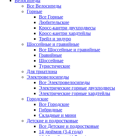
Велосипеды
Все Велосипеды
Горные
Все Горные
Любительские
Кросс-кантри двухподвесы
Кросс-кантри хардтейлы
Трейл и эндуро
Шоссейные и гравийные
Все Шоссейные и гравийные
Гравийные
Шоссейные
Туристические
Для триатлона
Электровелосипеды
Все Электровелосипеды
Электрические горные двухподвесы
Электрические горные хардтейлы
Городские
Все Городские
Гибридные
Складные и мини
Детские и подростковые
Все Детские и подростковые
14 дюймов (3-4 года)