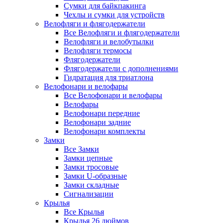
Сумки для байкпакинга
Чехлы и сумки для устройств
Велофляги и флягодержатели
Все Велофляги и флягодержатели
Велофляги и велобутылки
Велофляги термосы
Флягодержатели
Флягодержатели с дополнениями
Гидратация для триатлона
Велофонари и велофары
Все Велофонари и велофары
Велофары
Велофонари передние
Велофонари задние
Велофонари комплекты
Замки
Все Замки
Замки цепные
Замки тросовые
Замки U-образные
Замки складные
Сигнализации
Крылья
Все Крылья
Крылья 26 дюймов