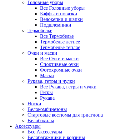
Головные уборы
Все Головные уборы
Баффы и повязки
Велокепки и шапки
Подшлемники
Термобелье
Все Термобелье
Термобелье летнее
Термобелье теплое
Очки и маски
Все Очки и маски
Спортивные очки
Фотохромные очки
Маски
Рукава, гетры и чулки
Все Рукава, гетры и чулки
Гетры
Рукава
Носки
Велокомбинезоны
Стартовые костюмы для триатлона
Велобахилы
Аксессуары
Все Аксессуары
Велобагажники и корзины