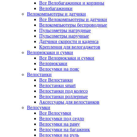
Все Велобагажники и корзины
Велобагажники
Велокомпьютеры и датчики
Все Велокомпьютеры и датчики
Велокомпьютеры беспроводные
Пульсометры нагрудные
Пульсометры наручные
Датчики скорости и каденса
Крепления для велогаджетов
Велорюкзаки и сумки
Все Велорюкзаки и сумки
Велорюкзаки
Велосумки на пояс
Велостанки
Все Велостанки
Велостанки smart
Велостанки под колесо
Велостанки роллерные
Аксессуары для велостанков
Велосумки
Все Велосумки
Велосумки под седло
Велосумки на раму
Велосумки на багажник
Велосумки на руль