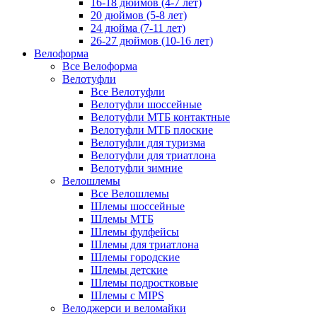
16-18 дюймов (4-7 лет)
20 дюймов (5-8 лет)
24 дюйма (7-11 лет)
26-27 дюймов (10-16 лет)
Велоформа
Все Велоформа
Велотуфли
Все Велотуфли
Велотуфли шоссейные
Велотуфли МТБ контактные
Велотуфли МТБ плоские
Велотуфли для туризма
Велотуфли для триатлона
Велотуфли зимние
Велошлемы
Все Велошлемы
Шлемы шоссейные
Шлемы МТБ
Шлемы фулфейсы
Шлемы для триатлона
Шлемы городские
Шлемы детские
Шлемы подростковые
Шлемы с MIPS
Велоджерси и веломайки