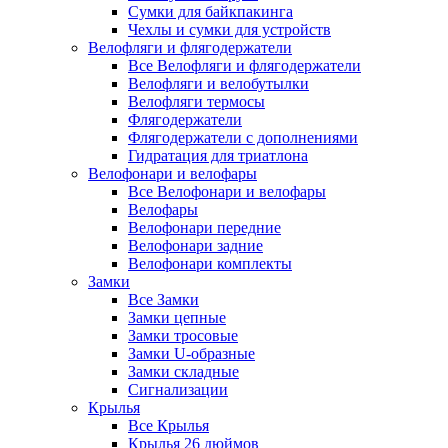
Сумки для байкпакинга
Чехлы и сумки для устройств
Велофляги и флягодержатели
Все Велофляги и флягодержатели
Велофляги и велобутылки
Велофляги термосы
Флягодержатели
Флягодержатели с дополнениями
Гидратация для триатлона
Велофонари и велофары
Все Велофонари и велофары
Велофары
Велофонари передние
Велофонари задние
Велофонари комплекты
Замки
Все Замки
Замки цепные
Замки тросовые
Замки U-образные
Замки складные
Сигнализации
Крылья
Все Крылья
Крылья 26 дюймов