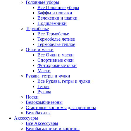
Головные уборы
Все Головные уборы
Баффы и повязки
Велокепки и шапки
Подшлемники
Термобелье
Все Термобелье
Термобелье летнее
Термобелье теплое
Очки и маски
Все Очки и маски
Спортивные очки
Фотохромные очки
Маски
Рукава, гетры и чулки
Все Рукава, гетры и чулки
Гетры
Рукава
Носки
Велокомбинезоны
Стартовые костюмы для триатлона
Велобахилы
Аксессуары
Все Аксессуары
Велобагажники и корзины