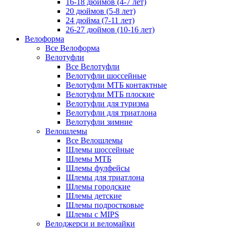
16-18 дюймов (4-7 лет)
20 дюймов (5-8 лет)
24 дюйма (7-11 лет)
26-27 дюймов (10-16 лет)
Велоформа
Все Велоформа
Велотуфли
Все Велотуфли
Велотуфли шоссейные
Велотуфли МТБ контактные
Велотуфли МТБ плоские
Велотуфли для туризма
Велотуфли для триатлона
Велотуфли зимние
Велошлемы
Все Велошлемы
Шлемы шоссейные
Шлемы МТБ
Шлемы фулфейсы
Шлемы для триатлона
Шлемы городские
Шлемы детские
Шлемы подростковые
Шлемы с MIPS
Велоджерси и веломайки