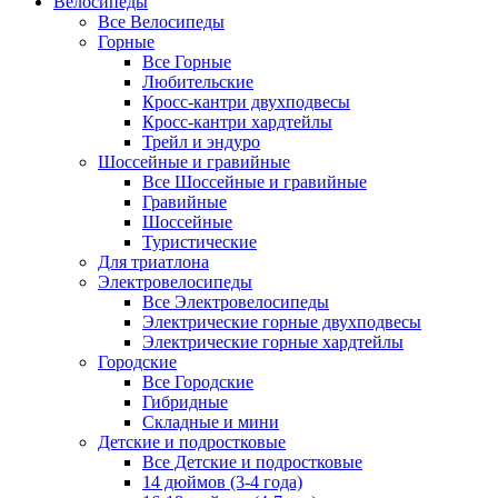
Велосипеды
Все Велосипеды
Горные
Все Горные
Любительские
Кросс-кантри двухподвесы
Кросс-кантри хардтейлы
Трейл и эндуро
Шоссейные и гравийные
Все Шоссейные и гравийные
Гравийные
Шоссейные
Туристические
Для триатлона
Электровелосипеды
Все Электровелосипеды
Электрические горные двухподвесы
Электрические горные хардтейлы
Городские
Все Городские
Гибридные
Складные и мини
Детские и подростковые
Все Детские и подростковые
14 дюймов (3-4 года)