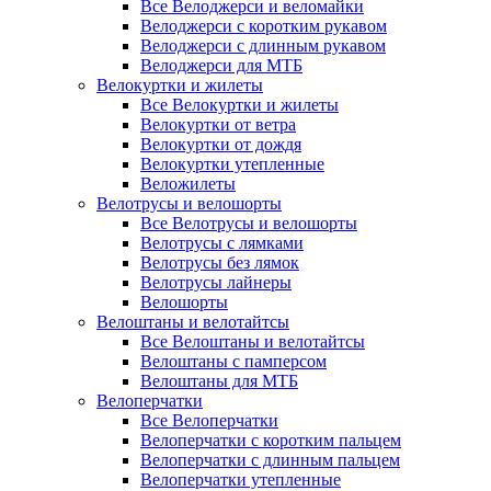
Все Велоджерси и веломайки
Велоджерси с коротким рукавом
Велоджерси с длинным рукавом
Велоджерси для МТБ
Велокуртки и жилеты
Все Велокуртки и жилеты
Велокуртки от ветра
Велокуртки от дождя
Велокуртки утепленные
Веложилеты
Велотрусы и велошорты
Все Велотрусы и велошорты
Велотрусы с лямками
Велотрусы без лямок
Велотрусы лайнеры
Велошорты
Велоштаны и велотайтсы
Все Велоштаны и велотайтсы
Велоштаны с памперсом
Велоштаны для МТБ
Велоперчатки
Все Велоперчатки
Велоперчатки с коротким пальцем
Велоперчатки с длинным пальцем
Велоперчатки утепленные