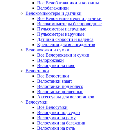
Все Велобагажники и корзины
Велобагажники
Велокомпьютеры и датчики
Все Велокомпьютеры и датчики
Велокомпьютеры беспроводные
Пульсометры нагрудные
Пульсометры наручные
Датчики скорости и каденса
Крепления для велогаджетов
Велорюкзаки и сумки
Все Велорюкзаки и сумки
Велорюкзаки
Велосумки на пояс
Велостанки
Все Велостанки
Велостанки smart
Велостанки под колесо
Велостанки роллерные
Аксессуары для велостанков
Велосумки
Все Велосумки
Велосумки под седло
Велосумки на раму
Велосумки на багажник
Велосумки на руль