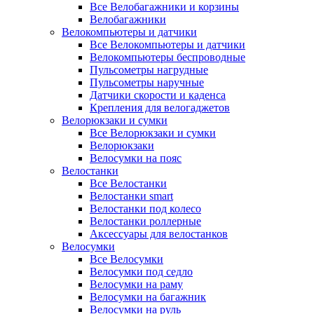
Все Велобагажники и корзины
Велобагажники
Велокомпьютеры и датчики
Все Велокомпьютеры и датчики
Велокомпьютеры беспроводные
Пульсометры нагрудные
Пульсометры наручные
Датчики скорости и каденса
Крепления для велогаджетов
Велорюкзаки и сумки
Все Велорюкзаки и сумки
Велорюкзаки
Велосумки на пояс
Велостанки
Все Велостанки
Велостанки smart
Велостанки под колесо
Велостанки роллерные
Аксессуары для велостанков
Велосумки
Все Велосумки
Велосумки под седло
Велосумки на раму
Велосумки на багажник
Велосумки на руль