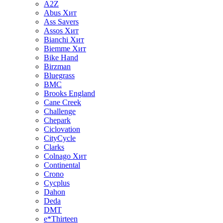
A2Z
Abus
Хит
Ass Savers
Assos
Хит
Bianchi
Хит
Biemme
Хит
Bike Hand
Birzman
Bluegrass
BMC
Brooks England
Cane Creek
Challenge
Chepark
Ciclovation
CityCycle
Clarks
Colnago
Хит
Continental
Crono
Cycplus
Dahon
Deda
DMT
e*Thirteen