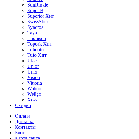
SunRingle
Super B
Superior
Хит
SwissStop
Syncros
Taya
Thomson
Topeak
Хит
Tubolito
Tufo
Хит
Ulac
Unior
Uniq
Vision
Vittoria
Wahoo
Wellgo
Xoss
Скидки
Оплата
Доставка
Контакты
Блог
Карта сайта