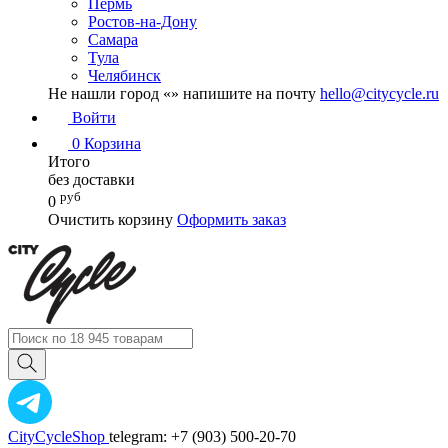
Пермь
Ростов-на-Дону
Самара
Тула
Челябинск
Не нашли город «
» напишите на почту
hello@citycycle.ru
Войти
0
Корзина
Итого
без доставки
руб
0
Очистить корзину
Оформить заказ
CityCycleShop
telegram: +7 (903) 500-20-70