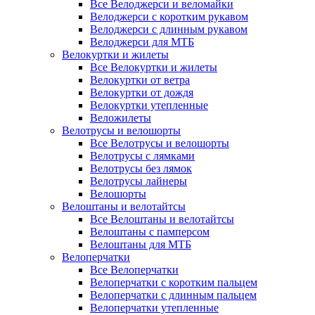
Все Велоджерси и веломайки
Велоджерси с коротким рукавом
Велоджерси с длинным рукавом
Велоджерси для МТБ
Велокуртки и жилеты
Все Велокуртки и жилеты
Велокуртки от ветра
Велокуртки от дождя
Велокуртки утепленные
Веложилеты
Велотрусы и велошорты
Все Велотрусы и велошорты
Велотрусы с лямками
Велотрусы без лямок
Велотрусы лайнеры
Велошорты
Велоштаны и велотайтсы
Все Велоштаны и велотайтсы
Велоштаны с памперсом
Велоштаны для МТБ
Велоперчатки
Все Велоперчатки
Велоперчатки с коротким пальцем
Велоперчатки с длинным пальцем
Велоперчатки утепленные