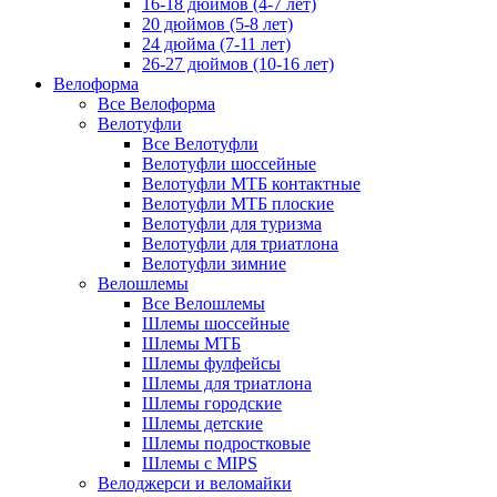
16-18 дюймов (4-7 лет)
20 дюймов (5-8 лет)
24 дюйма (7-11 лет)
26-27 дюймов (10-16 лет)
Велоформа
Все Велоформа
Велотуфли
Все Велотуфли
Велотуфли шоссейные
Велотуфли МТБ контактные
Велотуфли МТБ плоские
Велотуфли для туризма
Велотуфли для триатлона
Велотуфли зимние
Велошлемы
Все Велошлемы
Шлемы шоссейные
Шлемы МТБ
Шлемы фулфейсы
Шлемы для триатлона
Шлемы городские
Шлемы детские
Шлемы подростковые
Шлемы с MIPS
Велоджерси и веломайки