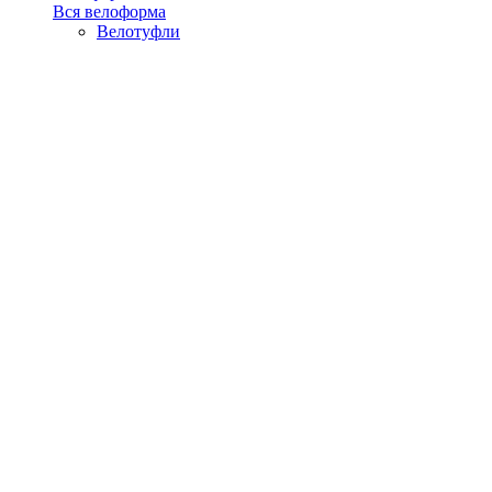
Вся велоформа
Велотуфли