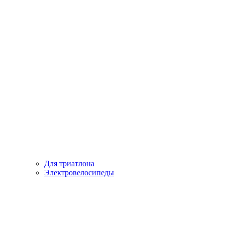
Для триатлона
Электровелосипеды