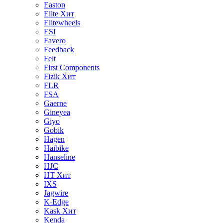
Easton
Elite
Хит
Elitewheels
ESI
Favero
Feedback
Felt
First Components
Fizik
Хит
FLR
FSA
Gaerne
Gineyea
Giyo
Gobik
Hagen
Haibike
Hanseline
HJC
HT
Хит
IXS
Jagwire
K-Edge
Kask
Хит
Kenda