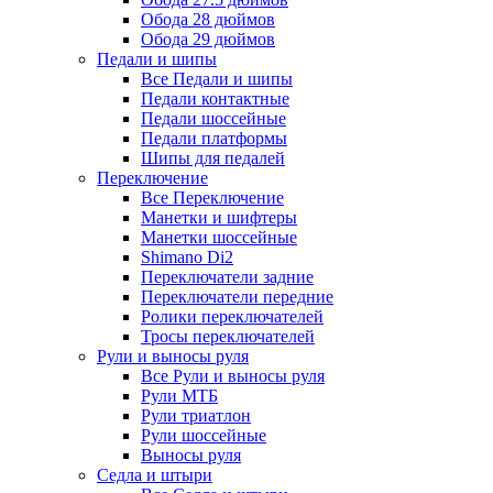
Обода 28 дюймов
Обода 29 дюймов
Педали и шипы
Все Педали и шипы
Педали контактные
Педали шоссейные
Педали платформы
Шипы для педалей
Переключение
Все Переключение
Манетки и шифтеры
Манетки шоссейные
Shimano Di2
Переключатели задние
Переключатели передние
Ролики переключателей
Тросы переключателей
Рули и выносы руля
Все Рули и выносы руля
Рули МТБ
Рули триатлон
Рули шоссейные
Выносы руля
Седла и штыри