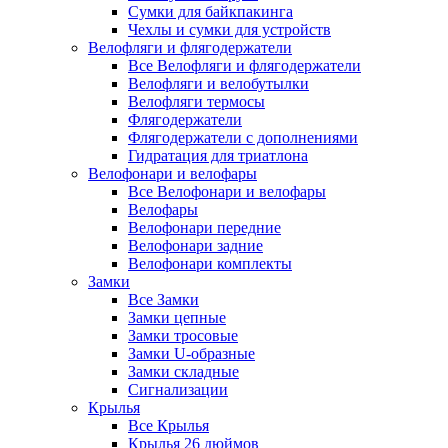
Сумки для байкпакинга
Чехлы и сумки для устройств
Велофляги и флягодержатели
Все Велофляги и флягодержатели
Велофляги и велобутылки
Велофляги термосы
Флягодержатели
Флягодержатели с дополнениями
Гидратация для триатлона
Велофонари и велофары
Все Велофонари и велофары
Велофары
Велофонари передние
Велофонари задние
Велофонари комплекты
Замки
Все Замки
Замки цепные
Замки тросовые
Замки U-образные
Замки складные
Сигнализации
Крылья
Все Крылья
Крылья 26 дюймов