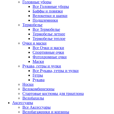
Головные уборы
Все Головные уборы
Баффы и повязки
Велокепки и шапки
Подшлемники
Термобелье
Все Термобелье
Термобелье летнее
Термобелье теплое
Очки и маски
Все Очки и маски
Спортивные очки
Фотохромные очки
Маски
Рукава, гетры и чулки
Все Рукава, гетры и чулки
Гетры
Рукава
Носки
Велокомбинезоны
Стартовые костюмы для триатлона
Велобахилы
Аксессуары
Все Аксессуары
Велобагажники и корзины