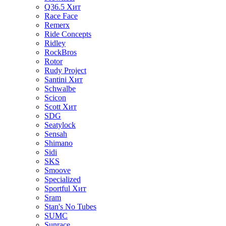
Q36.5
Хит
Race Face
Remerx
Ride Concepts
Ridley
RockBros
Rotor
Rudy Project
Santini
Хит
Schwalbe
Scicon
Scott
Хит
SDG
Seatylock
Sensah
Shimano
Sidi
SKS
Smoove
Specialized
Sportful
Хит
Sram
Stan's No Tubes
SUMC
Sunrace