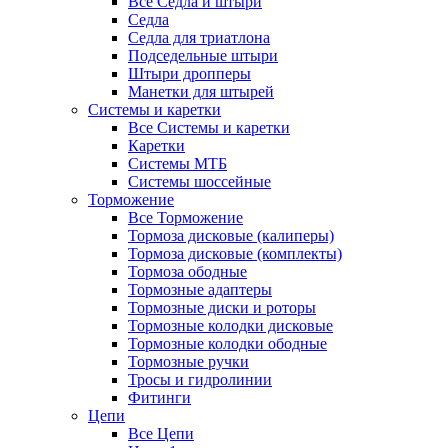
Все Седла и штыри
Седла
Седла для триатлона
Подседельные штыри
Штыри дропперы
Манетки для штырей
Системы и каретки
Все Системы и каретки
Каретки
Системы МТБ
Системы шоссейные
Торможение
Все Торможение
Тормоза дисковые (калиперы)
Тормоза дисковые (комплекты)
Тормоза ободные
Тормозные адаптеры
Тормозные диски и роторы
Тормозные колодки дисковые
Тормозные колодки ободные
Тормозные ручки
Тросы и гидролинии
Фитинги
Цепи
Все Цепи