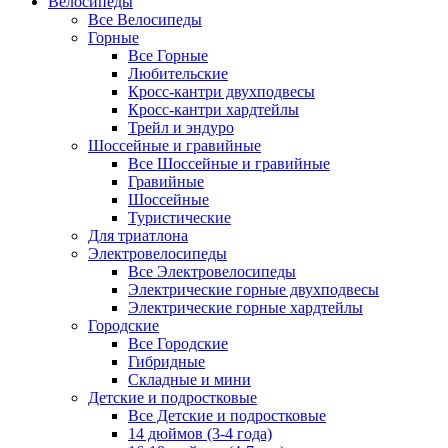
Велосипеды
Все Велосипеды
Горные
Все Горные
Любительские
Кросс-кантри двухподвесы
Кросс-кантри хардтейлы
Трейл и эндуро
Шоссейные и гравийные
Все Шоссейные и гравийные
Гравийные
Шоссейные
Туристические
Для триатлона
Электровелосипеды
Все Электровелосипеды
Электрические горные двухподвесы
Электрические горные хардтейлы
Городские
Все Городские
Гибридные
Складные и мини
Детские и подростковые
Все Детские и подростковые
14 дюймов (3-4 года)