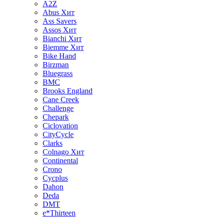
A2Z
Abus
Хит
Ass Savers
Assos
Хит
Bianchi
Хит
Biemme
Хит
Bike Hand
Birzman
Bluegrass
BMC
Brooks England
Cane Creek
Challenge
Chepark
Ciclovation
CityCycle
Clarks
Colnago
Хит
Continental
Crono
Cycplus
Dahon
Deda
DMT
e*Thirteen