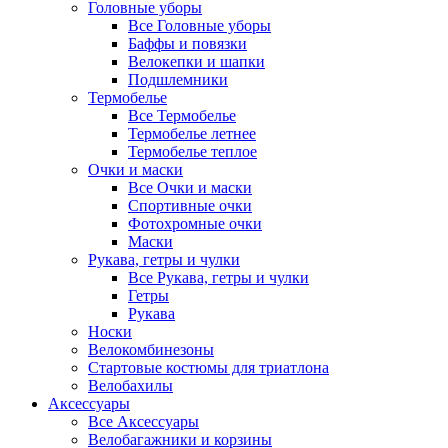
Головные уборы
Все Головные уборы
Баффы и повязки
Велокепки и шапки
Подшлемники
Термобелье
Все Термобелье
Термобелье летнее
Термобелье теплое
Очки и маски
Все Очки и маски
Спортивные очки
Фотохромные очки
Маски
Рукава, гетры и чулки
Все Рукава, гетры и чулки
Гетры
Рукава
Носки
Велокомбинезоны
Стартовые костюмы для триатлона
Велобахилы
Аксессуары
Все Аксессуары
Велобагажники и корзины