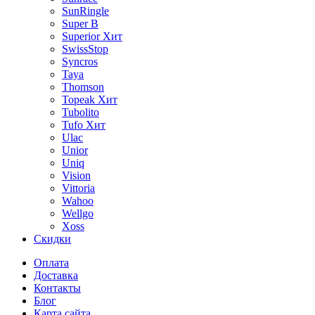
SunRingle
Super B
Superior
Хит
SwissStop
Syncros
Taya
Thomson
Topeak
Хит
Tubolito
Tufo
Хит
Ulac
Unior
Uniq
Vision
Vittoria
Wahoo
Wellgo
Xoss
Скидки
Оплата
Доставка
Контакты
Блог
Карта сайта