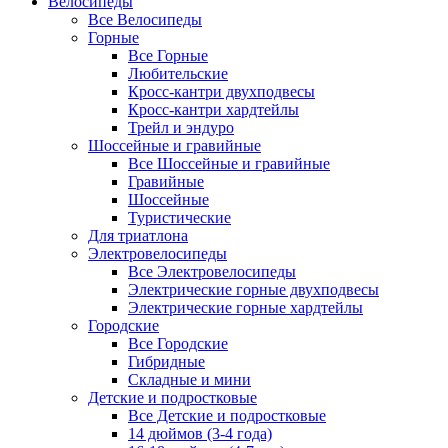
Велосипеды
Все Велосипеды
Горные
Все Горные
Любительские
Кросс-кантри двухподвесы
Кросс-кантри хардтейлы
Трейл и эндуро
Шоссейные и гравийные
Все Шоссейные и гравийные
Гравийные
Шоссейные
Туристические
Для триатлона
Электровелосипеды
Все Электровелосипеды
Электрические горные двухподвесы
Электрические горные хардтейлы
Городские
Все Городские
Гибридные
Складные и мини
Детские и подростковые
Все Детские и подростковые
14 дюймов (3-4 года)