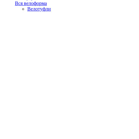
Вся велоформа
Велотуфли