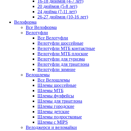
16-18 дюймов (4-7 лет)
20 дюймов (5-8 лет)
24 дюйма (7-11 лет)
26-27 дюймов (10-16 лет)
Велоформа
Все Велоформа
Велотуфли
Все Велотуфли
Велотуфли шоссейные
Велотуфли МТБ контактные
Велотуфли МТБ плоские
Велотуфли для туризма
Велотуфли для триатлона
Велотуфли зимние
Велошлемы
Все Велошлемы
Шлемы шоссейные
Шлемы МТБ
Шлемы фулфейсы
Шлемы для триатлона
Шлемы городские
Шлемы детские
Шлемы подростковые
Шлемы с MIPS
Велоджерси и веломайки