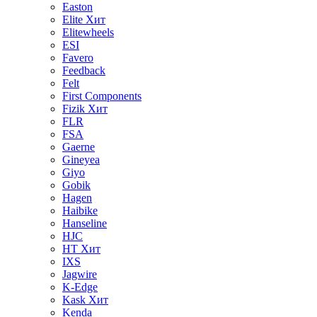
Easton
Elite
Хит
Elitewheels
ESI
Favero
Feedback
Felt
First Components
Fizik
Хит
FLR
FSA
Gaerne
Gineyea
Giyo
Gobik
Hagen
Haibike
Hanseline
HJC
HT
Хит
IXS
Jagwire
K-Edge
Kask
Хит
Kenda