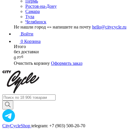
Пермь
Ростов-на-Дону
Самара
Тула
Челябинск
Не нашли город «
» напишите на почту
hello@citycycle.ru
Войти
0
Корзина
Итого
без доставки
руб
0
Очистить корзину
Оформить заказ
CityCycleShop
telegram: +7 (903) 500-20-70