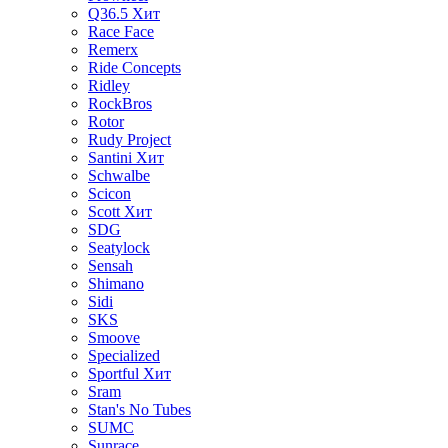
Q36.5
Хит
Race Face
Remerx
Ride Concepts
Ridley
RockBros
Rotor
Rudy Project
Santini
Хит
Schwalbe
Scicon
Scott
Хит
SDG
Seatylock
Sensah
Shimano
Sidi
SKS
Smoove
Specialized
Sportful
Хит
Sram
Stan's No Tubes
SUMC
Sunrace