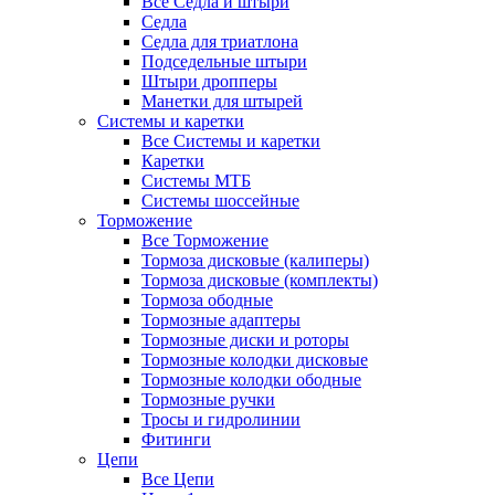
Все Седла и штыри
Седла
Седла для триатлона
Подседельные штыри
Штыри дропперы
Манетки для штырей
Системы и каретки
Все Системы и каретки
Каретки
Системы МТБ
Системы шоссейные
Торможение
Все Торможение
Тормоза дисковые (калиперы)
Тормоза дисковые (комплекты)
Тормоза ободные
Тормозные адаптеры
Тормозные диски и роторы
Тормозные колодки дисковые
Тормозные колодки ободные
Тормозные ручки
Тросы и гидролинии
Фитинги
Цепи
Все Цепи