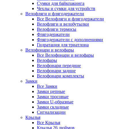
Сумки для байкпакинга
Чехлы и сумки для устройств
Велофляги и флягодержатели
Все Велофляги и флягодержатели
Велофляги и велобутылки
Велофляги термосы
Флягодержатели
Флягодержатели с дополнениями
Гидратация для триатлона
Велофонари и велофары
Все Велофонари и велофары
Велофары
Велофонари передние
Велофонари задние
Велофонари комплекты
Замки
Все Замки
Замки цепные
Замки тросовые
Замки U-образные
Замки складные
Сигнализации
Крылья
Все Крылья
Крылья 26 дюймов