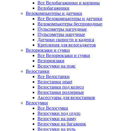
Все Велобагажники и корзины
Велобагажники
Велокомпьютеры и датчики
Все Велокомпьютеры и датчики
Велокомпьютеры беспроводные
Пульсометры нагрудные
Пульсометры наручные
Датчики скорости и каденса
Крепления для велогаджетов
Велорюкзаки и сумки
Все Велорюкзаки и сумки
Велорюкзаки
Велосумки на пояс
Велостанки
Все Велостанки
Велостанки smart
Велостанки под колесо
Велостанки роллерные
Аксессуары для велостанков
Велосумки
Все Велосумки
Велосумки под седло
Велосумки на раму
Велосумки на багажник
Велосумки на руль