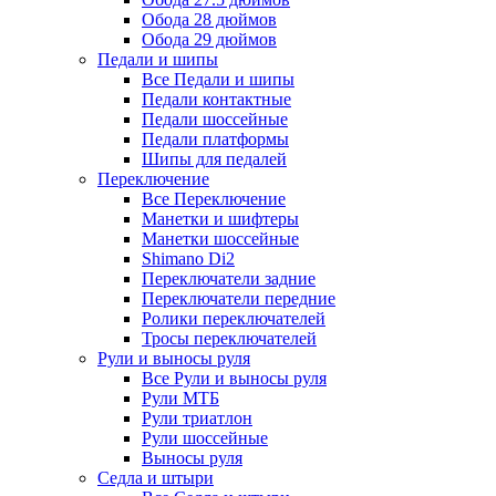
Обода 28 дюймов
Обода 29 дюймов
Педали и шипы
Все Педали и шипы
Педали контактные
Педали шоссейные
Педали платформы
Шипы для педалей
Переключение
Все Переключение
Манетки и шифтеры
Манетки шоссейные
Shimano Di2
Переключатели задние
Переключатели передние
Ролики переключателей
Тросы переключателей
Рули и выносы руля
Все Рули и выносы руля
Рули МТБ
Рули триатлон
Рули шоссейные
Выносы руля
Седла и штыри