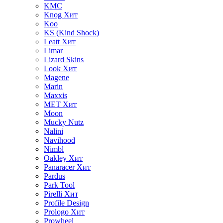
KMC
Knog
Хит
Koo
KS (Kind Shock)
Leatt
Хит
Limar
Lizard Skins
Look
Хит
Magene
Marin
Maxxis
MET
Хит
Moon
Mucky Nutz
Nalini
Navihood
Nimbl
Oakley
Хит
Panaracer
Хит
Pardus
Park Tool
Pirelli
Хит
Profile Design
Prologo
Хит
Prowheel