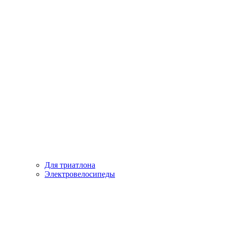
Для триатлона
Электровелосипеды