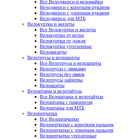
Все Велоджерси и веломайки
Велоджерси с коротким рукавом
Велоджерси с длинным рукавом
Велоджерси для МТБ
Велокуртки и жилеты
Все Велокуртки и жилеты
Велокуртки от ветра
Велокуртки от дождя
Велокуртки утепленные
Веложилеты
Велотрусы и велошорты
Все Велотрусы и велошорты
Велотрусы с лямками
Велотрусы без лямок
Велотрусы лайнеры
Велошорты
Велоштаны и велотайтсы
Все Велоштаны и велотайтсы
Велоштаны с памперсом
Велоштаны для МТБ
Велоперчатки
Все Велоперчатки
Велоперчатки с коротким пальцем
Велоперчатки с длинным пальцем
Велоперчатки утепленные