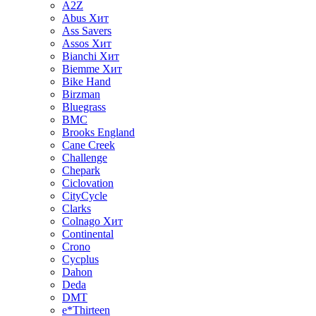
A2Z
Abus
Хит
Ass Savers
Assos
Хит
Bianchi
Хит
Biemme
Хит
Bike Hand
Birzman
Bluegrass
BMC
Brooks England
Cane Creek
Challenge
Chepark
Ciclovation
CityCycle
Clarks
Colnago
Хит
Continental
Crono
Cycplus
Dahon
Deda
DMT
e*Thirteen