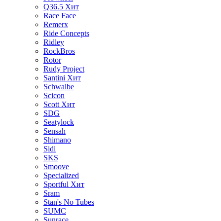
Q36.5
Хит
Race Face
Remerx
Ride Concepts
Ridley
RockBros
Rotor
Rudy Project
Santini
Хит
Schwalbe
Scicon
Scott
Хит
SDG
Seatylock
Sensah
Shimano
Sidi
SKS
Smoove
Specialized
Sportful
Хит
Sram
Stan's No Tubes
SUMC
Sunrace