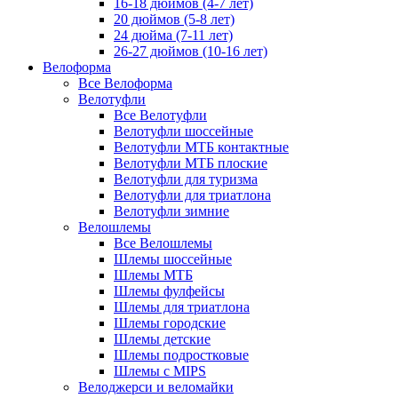
16-18 дюймов (4-7 лет)
20 дюймов (5-8 лет)
24 дюйма (7-11 лет)
26-27 дюймов (10-16 лет)
Велоформа
Все Велоформа
Велотуфли
Все Велотуфли
Велотуфли шоссейные
Велотуфли МТБ контактные
Велотуфли МТБ плоские
Велотуфли для туризма
Велотуфли для триатлона
Велотуфли зимние
Велошлемы
Все Велошлемы
Шлемы шоссейные
Шлемы МТБ
Шлемы фулфейсы
Шлемы для триатлона
Шлемы городские
Шлемы детские
Шлемы подростковые
Шлемы с MIPS
Велоджерси и веломайки