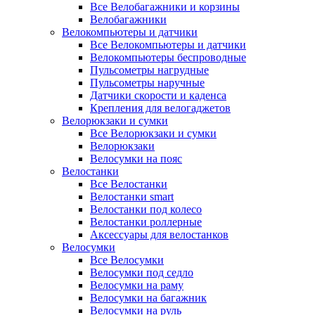
Все Велобагажники и корзины
Велобагажники
Велокомпьютеры и датчики
Все Велокомпьютеры и датчики
Велокомпьютеры беспроводные
Пульсометры нагрудные
Пульсометры наручные
Датчики скорости и каденса
Крепления для велогаджетов
Велорюкзаки и сумки
Все Велорюкзаки и сумки
Велорюкзаки
Велосумки на пояс
Велостанки
Все Велостанки
Велостанки smart
Велостанки под колесо
Велостанки роллерные
Аксессуары для велостанков
Велосумки
Все Велосумки
Велосумки под седло
Велосумки на раму
Велосумки на багажник
Велосумки на руль