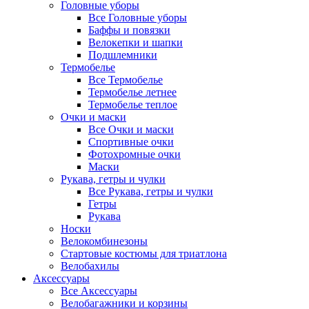
Головные уборы
Все Головные уборы
Баффы и повязки
Велокепки и шапки
Подшлемники
Термобелье
Все Термобелье
Термобелье летнее
Термобелье теплое
Очки и маски
Все Очки и маски
Спортивные очки
Фотохромные очки
Маски
Рукава, гетры и чулки
Все Рукава, гетры и чулки
Гетры
Рукава
Носки
Велокомбинезоны
Стартовые костюмы для триатлона
Велобахилы
Аксессуары
Все Аксессуары
Велобагажники и корзины