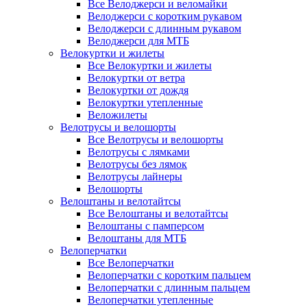
Все Велоджерси и веломайки
Велоджерси с коротким рукавом
Велоджерси с длинным рукавом
Велоджерси для МТБ
Велокуртки и жилеты
Все Велокуртки и жилеты
Велокуртки от ветра
Велокуртки от дождя
Велокуртки утепленные
Веложилеты
Велотрусы и велошорты
Все Велотрусы и велошорты
Велотрусы с лямками
Велотрусы без лямок
Велотрусы лайнеры
Велошорты
Велоштаны и велотайтсы
Все Велоштаны и велотайтсы
Велоштаны с памперсом
Велоштаны для МТБ
Велоперчатки
Все Велоперчатки
Велоперчатки с коротким пальцем
Велоперчатки с длинным пальцем
Велоперчатки утепленные