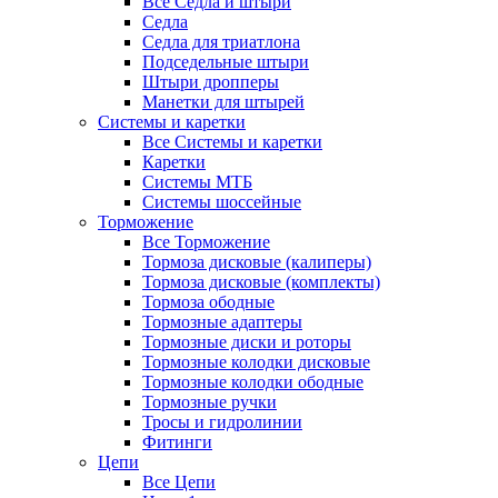
Все Седла и штыри
Седла
Седла для триатлона
Подседельные штыри
Штыри дропперы
Манетки для штырей
Системы и каретки
Все Системы и каретки
Каретки
Системы МТБ
Системы шоссейные
Торможение
Все Торможение
Тормоза дисковые (калиперы)
Тормоза дисковые (комплекты)
Тормоза ободные
Тормозные адаптеры
Тормозные диски и роторы
Тормозные колодки дисковые
Тормозные колодки ободные
Тормозные ручки
Тросы и гидролинии
Фитинги
Цепи
Все Цепи