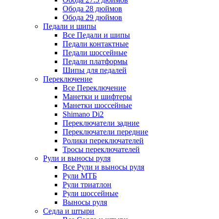
Обода 28 дюймов
Обода 29 дюймов
Педали и шипы
Все Педали и шипы
Педали контактные
Педали шоссейные
Педали платформы
Шипы для педалей
Переключение
Все Переключение
Манетки и шифтеры
Манетки шоссейные
Shimano Di2
Переключатели задние
Переключатели передние
Ролики переключателей
Тросы переключателей
Рули и выносы руля
Все Рули и выносы руля
Рули МТБ
Рули триатлон
Рули шоссейные
Выносы руля
Седла и штыри