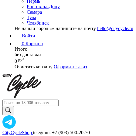
Пермь
Ростов-на-Дону
Самара
Тула
Челябинск
Не нашли город «
» напишите на почту
hello@citycycle.ru
Войти
0
Корзина
Итого
без доставки
руб
0
Очистить корзину
Оформить заказ
CityCycleShop
telegram: +7 (903) 500-20-70