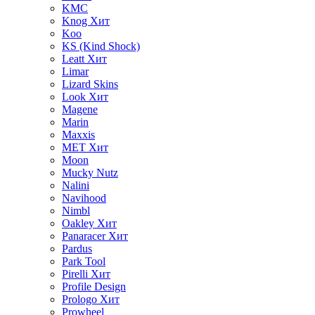
KMC
Knog
Хит
Koo
KS (Kind Shock)
Leatt
Хит
Limar
Lizard Skins
Look
Хит
Magene
Marin
Maxxis
MET
Хит
Moon
Mucky Nutz
Nalini
Navihood
Nimbl
Oakley
Хит
Panaracer
Хит
Pardus
Park Tool
Pirelli
Хит
Profile Design
Prologo
Хит
Prowheel