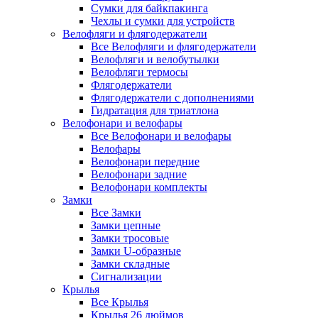
Сумки для байкпакинга
Чехлы и сумки для устройств
Велофляги и флягодержатели
Все Велофляги и флягодержатели
Велофляги и велобутылки
Велофляги термосы
Флягодержатели
Флягодержатели с дополнениями
Гидратация для триатлона
Велофонари и велофары
Все Велофонари и велофары
Велофары
Велофонари передние
Велофонари задние
Велофонари комплекты
Замки
Все Замки
Замки цепные
Замки тросовые
Замки U-образные
Замки складные
Сигнализации
Крылья
Все Крылья
Крылья 26 дюймов