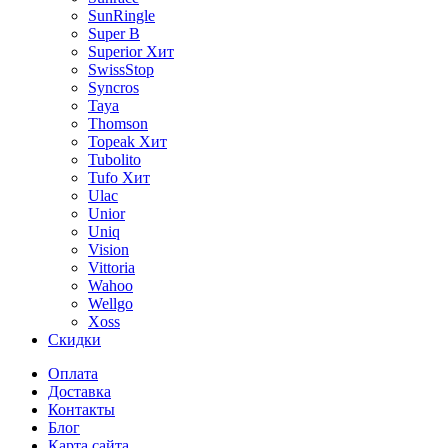
SunRingle
Super B
Superior
Хит
SwissStop
Syncros
Taya
Thomson
Topeak
Хит
Tubolito
Tufo
Хит
Ulac
Unior
Uniq
Vision
Vittoria
Wahoo
Wellgo
Xoss
Скидки
Оплата
Доставка
Контакты
Блог
Карта сайта