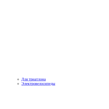
Для триатлона
Электровелосипеды