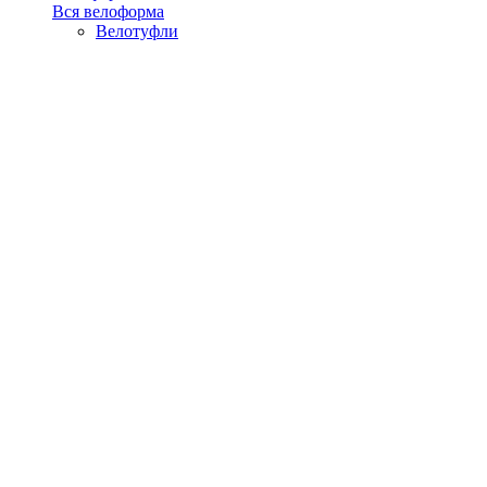
Вся велоформа
Велотуфли