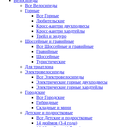
Велосипеды
Все Велосипеды
Горные
Все Горные
Любительские
Кросс-кантри двухподвесы
Кросс-кантри хардтейлы
Трейл и эндуро
Шоссейные и гравийные
Все Шоссейные и гравийные
Гравийные
Шоссейные
Туристические
Для триатлона
Электровелосипеды
Все Электровелосипеды
Электрические горные двухподвесы
Электрические горные хардтейлы
Городские
Все Городские
Гибридные
Складные и мини
Детские и подростковые
Все Детские и подростковые
14 дюймов (3-4 года)